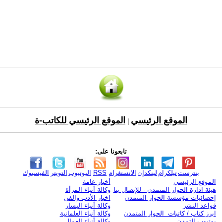
الموقع الرئيسي
الموقع الرئيسي للكاتب-ة
|
تابعونا على:
بنترست
تيلكرام
لينكدإن
الانستغرام
RSS
اليوتيوب
التويتر
الفيسبوك
الموقع الرئيسي
أخبار عامة
هيئة ادارة الحوار المتمدن - للإتصال بنا
وكالة أنباء المرأة
إحصائيات مؤسسة الحوار المتمدن
اخبار الأدب والفن
قواعد النشر
وكالة أنباء اليسار
ابرز كتاب / كاتبات الحوار المتمدن
وكالة أنباء العلمانية
يوتيوب التمدن
وكالة أنباء العمال