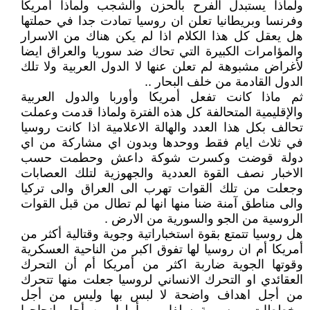
ولماذا يستبدل الفرح بالحزن والشجب ولماذا أمريكا
وفرنسا وبريطانيا تعلن ان روسيا تمادت جدا في حملتها
هل يعقل كل هذا الكلام اذا لم يكن هناك من الاسرار
والمؤامرات الكبيرة التي تحاك ضد سوريا والعراق ايضا
لأغراض مشبوهة لم تعلن عنها لا الدول العربية ولا تلك
الدول القادمة من خلف البحار ..
ثم ماذا كانت تفعل أمريكا وأوربا والدول العربية
والإقليمية المتحالفة كل هذه الفترة ولماذا قدمت وعملت
تحالف بكل هذا العدد والهالة الاعلامية اذا كانت روسيا
في ثلاث ايام فقط ووحدها وبدون اي مشاركة من اي
دولة قوضت وكسرت شوكة داعش وحطمت حسب
الاخبار نصف القوة العددية والجهوزية لتلك العصابات
وجعلت من تلك القوات تهرب الى العراق والى تركيا
والى مناطق آمنة ضنا منها انها لم تطال من قبل القوات
الروسية من الجو والسورية من الارض .
هل روسيا تتمتع بقوة استخباراتية وجوية وقتالية أكثر من
أمريكا أم ان روسيا لها تفوق اكبر من الناحية العسكرية
وقوتها الجوية ضاربة اكثر من أمريكا أم أن التحرك
العقائدي او التحرك الانساني لروسيا جعلت منها تتحرك
من أجل اهداف واضحة لا لبس بها وليس من أجل