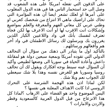
على الذقون التي تفعله امريكا على هذه الشعوب قد
وصل الى حد استحمار الناس هنا في هذه الدول المغلوب
على أمرها او لعلك تشعر ايضا أن هذه المؤامرة التي
تحاك على اراضيك ماهي الا انتزاع من شخصك كعربي او
وطني عربي كل معاني الفهم والمعرفة والعلم بمواضيع
وإشكالات انت الاقرب لها او أنت الاعرف بها لكن فجأة
تعترف لنفسك بأنك في واد واللاعبين الكبار اللذين
يغررون بك ويرسلون لك رسائل الاطمئنان في واد أخر
هم وأفعالهم ورسائلهم .
بالتأكيد اول ما يتبادر الى ذهنك من سؤال أن التحالف
الدولي التي تقوده أمريكا وبمعية سبعين دولة هو لمقاتلة
داعش وأعادة الحياة في سوريا الى وضعها لطبيعي وأكيد
أن السؤال عينه سينط بوجه افكارك ويقول لك أن تحالف
روسيا وسوريا هو للغرض نفسه وهذا بلا شك سيعطي
لك الجواب نعم وبلا شك .
لكن لماذا اذن هذه الهجمة الشرسة على التحرك
الروسي اذا كانت الاهداف المعلنة هي نفسها ؟
اليس الموضوع واحد هو القضاء على الارهاب ؟لماذا كل
هذا الانزعاج من قبل الدول العربية كالسعودية وقطر
والاردن والامارات ؟