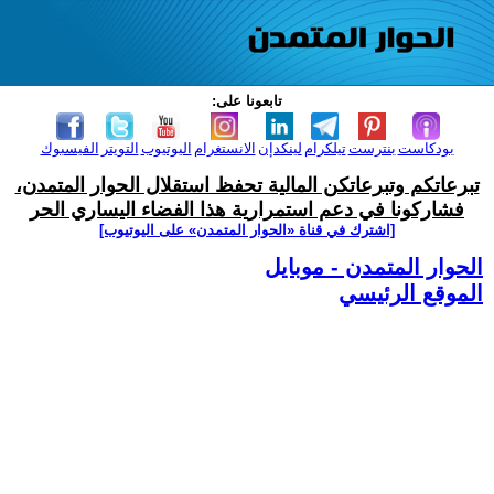
تابعونا على:
بودكاست
بنترست
تيلكرام
لينكدإن
الانستغرام
اليوتيوب
التويتر
الفيسبوك
تبرعاتكم وتبرعاتكن المالية تحفظ استقلال الحوار المتمدن،
فشاركونا في دعم استمرارية هذا الفضاء اليساري الحر
[اشترك في قناة ‫«الحوار المتمدن» على اليوتيوب]
الحوار المتمدن - موبايل
الموقع الرئيسي