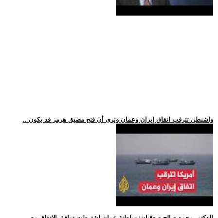
.. واشنطن تترقب اتفاق إيران وعمان وترى أن فتح مضيق هرمز قد يكون
.. الدكتور محمد صالح صدقيان: سلطنة عمان اشترطت توافق الاتفاق مع