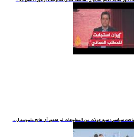
.. باحث سياسي: سبع جولات من المفاوضات لم تحقق أي نتائج ملموسة ل