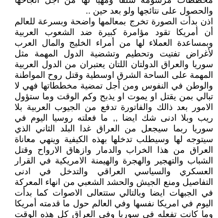
مخططات مرسومة سلفا ومهيأ لها من أجل انجاحها
والحصول على نتائجها ولو بعد حين ..
اذن بدأت الصورة تخرج بمعالمها واضحة وبسرعة للعالم
أن أمريكا تقود مؤامرة كبيرة ضد الشعوب العربية
وبمساعدة العملاء لها من أمراء الخليج والمال العرب
لأغراض تفتيت وتحطيم وتشضية الدول المهمة مثل
سوريا والعراق الدولتان اللتان يعتبران من الدول العربية
المهمة على الساحة الشرق اوسطية وقتل روح المواطنة
والوطن في النفوس ومن أجل تمضية مخططاتها فهي لا
تبالي بمن يقتل او يموت او يذبح وكم الوقت وما ستؤول
الامور بعد ذالك والفاتورة تدفع من الجيوب العربية بلا
ريب وبلا ادنى شك ايضا ,, ما فعلته روسيا اليوم في
سوريا ربما سيجعل من العراق غدا البلد الثاني الذي
سيتوجه لها وسيطلب تدخلها بهذه الكيفية وينهي معاناة
العراق من هذا الخراب والدمار وازهاق الارواح وقتل
الشباب والتهجير والهجرة والهيمنة الامريكية في القرار
العسكري والسياسي العراقي والتدخل في ادنى
التفاصيل ومنع الجيش والحشد الشعبي من انهاء المعركة
في الجبهات ايضا وبالتالي ستتعالى الاصوات كما بدأت
اليوم في امريكا نفسها وفي العالم حول ما قدمته أمريكا
وما كانت تفعله في سوريا وفي العراق كل هذه الوقت