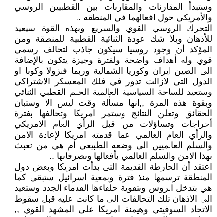
وستبدأ المقارنات والمقاربات بين القطبيين الروسي
والأمريكي حول افعالهما في المنطقة ..
التحرك الروسي القوي والسريع وبهذه القوة سيعيد
للأذهان وبلا شك عودة الثنائية القطبية للمنطقة ومن
المؤكد أن وجود روسيا سيكون جاذب لتحالف رسمي
قوي وله أهداف واضحة ولفترة وجيزة يتكون بالإضافة
الى الصين ايران وكوريا الشمالية وربما فنزولا وكوبا او
الدول التي لازالت تدور في فلك المعسكر الاشتراكي
وستعيد للساحة السياسية العالمية الحلم القطبي الثنائي
وبقوة هذه المرة ,,انها مسألة وقت ليس الا وستبان
الحقائق وتعلن النتائج وستمر امريكا وتحالفها بفترة
أحراجات وتساؤلات من قبل الرأي العام الامريكي
والرأي العام العالمي عما قدمته امريكا لإعادة الامن
والسلم العالميين الى وضعه الطبيعي أم هي من تعبث
بهذا الامن والسلم العالمي بأفعالها وتصرفاتها ..
اعتقد أن الخارطة القديمة التي بدأت امريكا وبعض دول
المنطقة ترسمها منذ فترة وبمعية اسرائيل ستبقى كما
هي بتدخل الروس وبتقوية حلفاءها القدماء الجدد وستعيد
الى الاذهان تلك التحالفات الى ما كانت عليه قبل سقوط
الاتحاد السوفيتي وهيمنة امريكا على المشهد القوي ,,