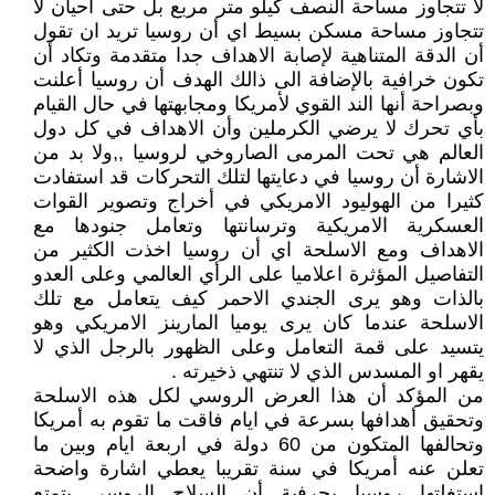
لا تتجاوز مساحة النصف كيلو متر مربع بل حتى أحيان لا
تتجاوز مساحة مسكن بسيط اي أن روسيا تريد ان تقول
أن الدقة المتناهية لإصابة الاهداف جدا متقدمة وتكاد أن
تكون خرافية بالإضافة الى ذالك الهدف أن روسيا أعلنت
وبصراحة أنها الند القوي لأمريكا ومجابهتها في حال القيام
بأي تحرك لا يرضي الكرملين وأن الاهداف في كل دول
العالم هي تحت المرمى الصاروخي لروسيا ,,ولا بد من
الاشارة أن روسيا في دعايتها لتلك التحركات قد استفادت
كثيرا من الهوليود الامريكي في أخراج وتصوير القوات
العسكرية الامريكية وترسانتها وتعامل جنودها مع
الاهداف ومع الاسلحة اي أن روسيا اخذت الكثير من
التفاصيل المؤثرة اعلاميا على الرأي العالمي وعلى العدو
بالذات وهو يرى الجندي الاحمر كيف يتعامل مع تلك
الاسلحة عندما كان يرى يوميا المارينز الامريكي وهو
يتسيد على قمة التعامل وعلى الظهور بالرجل الذي لا
يقهر او المسدس الذي لا تنتهي ذخيرته .
من المؤكد أن هذا العرض الروسي لكل هذه الاسلحة
وتحقيق أهدافها بسرعة في ايام فاقت ما تقوم به أمريكا
وتحالفها المتكون من 60 دولة في اربعة ايام وبين ما
تعلن عنه أمريكا في سنة تقريبا يعطي اشارة واضحة
استغلتها روسيا بحرفية أن السلاح الروسي يتمتع