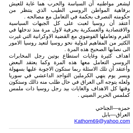
ليشعر مواطنيه أن السياسة والحرب هما غاية للعيش
برفاهية المواطن الروسي الطيب الذي ينتظر من
حكومته التصرف بحكمة في التعامل مع مصالحه .
أعتقد أن روسيا لعبت على كل الجبهات السياسية
والاقتصادية والعسكرية بحرفية لاول مرة منذ تدخلها في
القرم وتعاملها الفوضوي مع القضية الاوكرانية التي غيرت
الكثير من المفاهيم لدولية نحو روسيا لتعيد روسيا الامور
الى نصابها الصحيح هذه المرة .
اهداف كثيرة وغايات استطاع بوتين رجل المخابرات
الروسي التعامل معها هذه المرة وكما يعتقد البعض
وأعتقد أن تلك الاسئلة ربما ستكون الاجوبة عليها بسهولة
ويسر يوم ينهي الكرملين التواجد الداعشي في سوريا
ولعله يتوجه الى العراق في حال طلب منه ذالك وستكون
وقتها كل الاهداف والغايات بيد رجل روسيا ذات ملمس
كملمس الحرير الصيني .
حمزه—الجناحي
العراق—بابل
Kathom69@yahoo.com