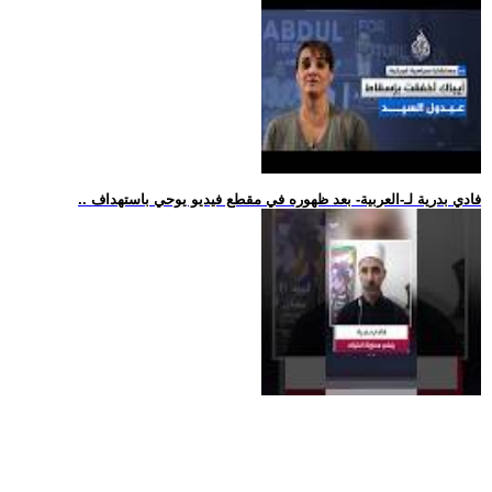
.. فادي بدرية لـ-العربية- بعد ظهوره في مقطع فيديو يوحي باستهداف