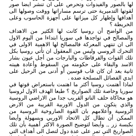
لها بالصور والفيدوات وتحرص على ان تنشر ايضا صور
لقوتها التدميرية حتى ترسم مساراتها ووقت وصولها الى
أهدافها وإظهار كل ميزاتها على أجهزة الحاسوب وعلى
الخريطة ؟
من الواضح أن روسيا كانت لها الكثير من الاهداف
والمصالح في تواجدها في سوريا ابتداءا من اليوم الاول
الى ان تنتهي المعركة فالمصالح لها الاهمية الاولى في
التحرك الروسي وليس من المعقول ان تأتي روسيا بكل
تلك القوات والفرقاطات والبارجات من أجل عيون بشار
الاسد والبقاء على حكومته من السقوط وأعادة هيبته
ثانية بعد ان كان قاب قوسين أو أدنى من الرحيل على
ايدي الفصائل المسلحة ضده .
لماذا أهتمت روسيا أكثر ما اهتمت باستعراض قوتها في
سوريا وخاصة تلك الصواريخ ؟ طبعا الهدف الاول لروسيا
هو محاكاة حلف الناتو القريب جدا من الاراضي الروسية
والذي يتكون من الدول الاوربية القريبة من الارض
الروسية وأعلامهم بان القوة الصاروخية الروسية من
الممكن أن تطال كل الاتحاد الاوربي وبسهولة وأيضا
بكبسة زر ,, وأيضا لتوضيح الصورة الاكثر أهمية بأن تلك
الصواريخ التي تمر على عدة دول لتصل الى أهداف التي