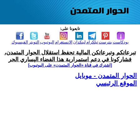
تابعونا على:
بودكاست
بنترست
تيلكرام
لينكدإن
الانستغرام
اليوتيوب
التويتر
الفيسبوك
تبرعاتكم وتبرعاتكن المالية تحفظ استقلال الحوار المتمدن،
فشاركونا في دعم استمرارية هذا الفضاء اليساري الحر
[اشترك في قناة ‫«الحوار المتمدن» على اليوتيوب]
الحوار المتمدن - موبايل
الموقع الرئيسي