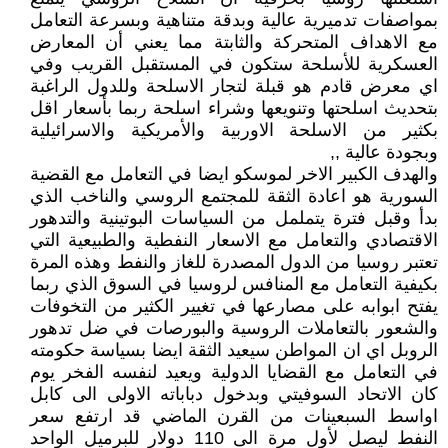
بمواصفات تدميرية عالية وبدقة متناهية وبسرعة التعامل
مع الاهداف المتحركة والثابتة مما يعني أن المعارض
العسكرية للأسلحة ستكون في المستقبل القريب وفي
اي معرض قادم هو قبلة لتجار الاسلحة وللدول الراغبة
بتحديث اسلحتها وتنويعها وشراء اسلحة ربما بأسعار اقل
بكثير من الاسلحة الاوربية والأمريكية والاسرائيلية
وبجودة عالية ,,
والهدف الكبير الاخر لموسكو ايضا في التعامل مع القضية
السورية هو اعادة الثقة للمجتمع الروسي والناخب الذي
بدأ وقبل فترة يتململ من السياسات البوتينية والتدهور
الاقتصادي والتعامل مع الاسعار النفطية والطبيعية التي
تعتبر روسيا من الدول المصدرة للغاز والنفط وهذه المرة
بكيفية التعامل مع المنافس لروسيا في السوق الذي ربما
يفتح ابوابه على مصارعها في تغيير الكثير من التخوفات
والشعور بالتعاملات الروسية والبورصات في ضل تدهور
الروبل اي ان المواطن سيعيد الثقة ايضا بسياسة حكومته
في التعامل مع القضايا الدولية ويعيد لنفسه الفخر يوم
كان الاتحاد السوفيتي وبدخول دباباته الاولى الى كابل
اواسط السبعينات من القرن الماضي قد ارتفع سعر
النفط ليصل لأول مرة الى 110 دولار للبرميل الواحد