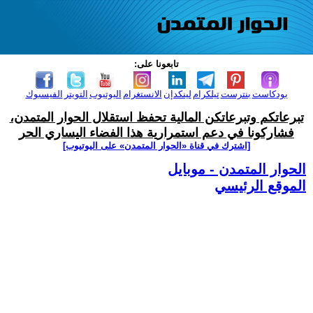
تابعونا على:
بودكاست
بنترست
تيلكرام
لينكدإن
الانستغرام
اليوتيوب
التويتر
الفيسبوك
تبرعاتكم وتبرعاتكن المالية تحفظ استقلال الحوار المتمدن،
فشاركونا في دعم استمرارية هذا الفضاء اليساري الحر
[اشترك في قناة ‫«الحوار المتمدن» على اليوتيوب]
الحوار المتمدن - موبايل
الموقع الرئيسي