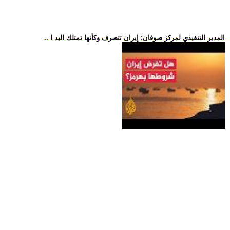
.. المدير التنفيذي لمركز صوفان: إيران تتصرف وكأنها تمتلك اليد ا