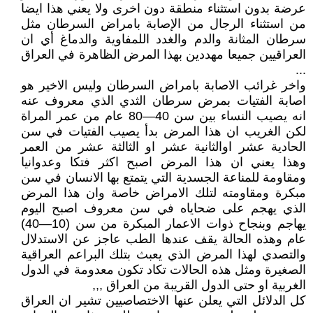
عرضة بدون استثناء منطقة دون اخرى ولا يعني هذا ايضا
من استثناء الرجال من الإصابة بامراض السرطان مثل
سرطان المثانة والدم والغدد اللمفاوية والدماغ أي ان
العراقيين جميعا مهددين بهذا المرض الظاهرة في العراق
...
واخر غرائب الاصابة بامراض السرطان وليس الاخير هو
اصابة الفتيات بمرض سرطان الثدي الذي معروف عنه
انه يصيب النساء بين سن 40—80 عام من عمر المراة
لكن الغريب ان هذا المرض بدأ يصيب الفتيات في سن
الحادية عشر اوالثانية عشر او الثالثة عشر من العمر
وهذا يعني ان هذا المرض اصبح اكثر فتكا وعدوانيا
ومقاومة للمناعة الجسدية التي يتمتع بها الانسان في سن
مبكرة ومقاومته لتلك الامراض خاصة وان هذا المرض
الذي يهجم على ضحاياه في سن معروف اصبح اليوم
يهاجم وبنجاح ذوات الاعمار المبكرة من سن (10—40)
عام وهذه الحالة يقف عندها الطب عاجز عن الاستدلال
والتصدي لهذا المرض الذي يعبث بتلك البراعم العراقية
الصغيرة ومثل هذه الحالات تكاد تكون معدومة في الدول
الغربية او حتى الدول القريبة من العراق ,,,
كل الدلائل التي يعلن عنها الاختصاصيين تشير ان العراق