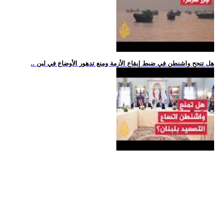
.. هل تنجح واشنطن في ضبط إيقاع الأزمة ومنع تدهور الأوضاع في لبن