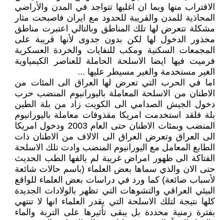
الاقتراب منها وبما ان اغلبها تتواجد في المدن والأراضي
المحاذية للمدن والقريبة للحدود مع ايران فاصبحت مثار
مشكلة تتعرض لها تلك المناطق وبالتالي اعتبرت مناطق
محذور الدخول لها لكن بدون جدوى لأنها قريبة على
المجمعات السكنية ومكب للنفايات والخردة العسكرية
فرميت فيها ايضا الاسلحة الحاملة للعناصر الكيمياوية
الغير مستخدمة والغير مسيطر عليها ...
اما في الحرب التي تعرض لها العراق الى المئات من
الاطنان من الاسلحة المعاملة باليورانيوم المنضب حرب
دخول الجيش الصدامي الى الكويت زاد من بلة الطين
بلة فلقد استخدمت امريكا مقذوفات معاملة باليورانيوم
المنضب وبمئات الاطنان حتى العام 2003 ودخول امريكا
الى العراق وتعرض العراق الى الالاف من الاطنان ذات
الطابع المعامل مع اليورانيوم المنضب وادت تلك الاسلحة
الفتاكة الى ظهور امراض غريبة لم يالفها الطب الحديث
حتى الان والذي سماها بعض العلماء (باسم حالات شائعة
لأسباب ضائعة) كما ورد في دراسات بعض العلماء للواقع
البيئي العراقي والتشوهات التي تظهر بالولادات الجديدة
كلها نتيجة لتلك الاسلحة التي يقدر العلماء انها لا تنتهي
بفترة زمنية محددة بل يبقى تأثيرها على التربة والماء