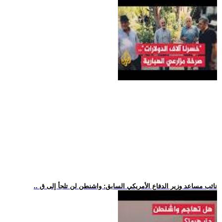
.. نائب مساعد وزير الدفاع الأمريكي السابق: واشنطن لن تلجأ إلى ق