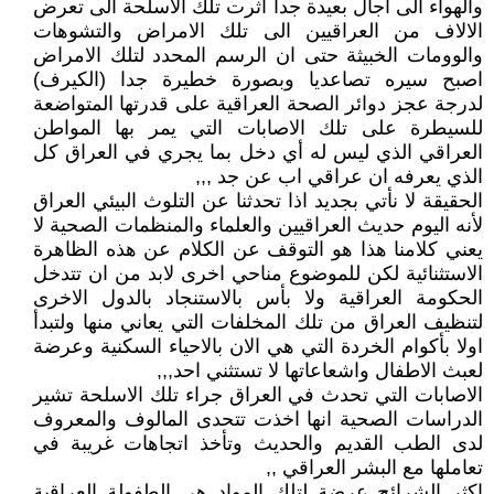
والهواء الى آجال بعيدة جدا اثرت تلك الاسلحة الى تعرض
الالاف من العراقيين الى تلك الامراض والتشوهات
والوومات الخبيثة حتى ان الرسم المحدد لتلك الامراض
اصبح سيره تصاعديا وبصورة خطيرة جدا (الكيرف)
لدرجة عجز دوائر الصحة العراقية على قدرتها المتواضعة
للسيطرة على تلك الاصابات التي يمر بها المواطن
العراقي الذي ليس له أي دخل بما يجري في العراق كل
الذي يعرفه ان عراقي اب عن جد ,,,
الحقيقة لا نأتي بجديد اذا تحدثنا عن التلوث البيئي العراق
لأنه اليوم حديث العراقيين والعلماء والمنظمات الصحية لا
يعني كلامنا هذا هو التوقف عن الكلام عن هذه الظاهرة
الاستثنائية لكن للموضوع مناحي اخرى لابد من ان تتدخل
الحكومة العراقية ولا بأس بالاستنجاد بالدول الاخرى
لتنظيف العراق من تلك المخلفات التي يعاني منها ولتبدأ
اولا بأكوام الخردة التي هي الان بالاحياء السكنية وعرضة
لعبث الاطفال واشعاعاتها لا تستثني احد,,,
الاصابات التي تحدث في العراق جراء تلك الاسلحة تشير
الدراسات الصحية انها اخذت تتحدى المالوف والمعروف
لدى الطب القديم والحديث وتأخذ اتجاهات غريبة في
تعاملها مع البشر العراقي ,,
اكثر الشرائح عرضة لتلك المواد هي الطفولة العراقية