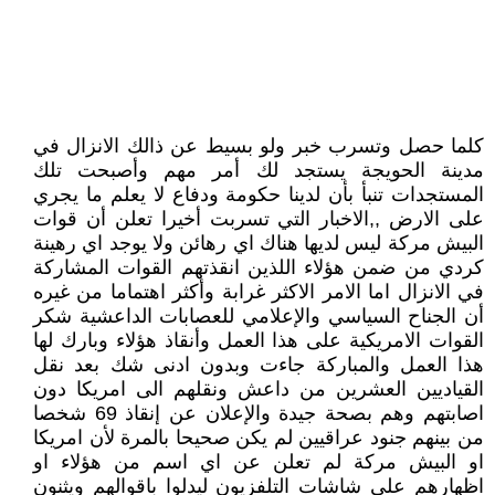
كلما حصل وتسرب خبر ولو بسيط عن ذالك الانزال في
مدينة الحويجة يستجد لك أمر مهم وأصبحت تلك
المستجدات تنبأ بأن لدينا حكومة ودفاع لا يعلم ما يجري
على الارض ,,الاخبار التي تسربت أخيرا تعلن أن قوات
البيش مركة ليس لديها هناك اي رهائن ولا يوجد اي رهينة
كردي من ضمن هؤلاء اللذين انقذتهم القوات المشاركة
في الانزال اما الامر الاكثر غرابة وأكثر اهتماما من غيره
أن الجناح السياسي والإعلامي للعصابات الداعشية شكر
القوات الامريكية على هذا العمل وأنقاذ هؤلاء وبارك لها
هذا العمل والمباركة جاءت وبدون ادنى شك بعد نقل
القياديين العشرين من داعش ونقلهم الى امريكا دون
اصابتهم وهم بصحة جيدة والإعلان عن إنقاذ 69 شخصا
من بينهم جنود عراقيين لم يكن صحيحا بالمرة لأن امريكا
او البيش مركة لم تعلن عن اي اسم من هؤلاء او
اظهارهم على شاشات التلفزيون ليدلوا باقوالهم ويثنون