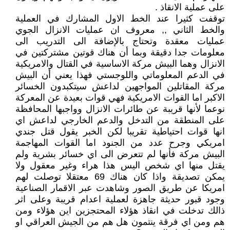
على عملية الانقاذ .
توقفت كثيرا عند الخط الاول المشارك في العملية
والخط الثاني ,, معروف ان عمليات الانزال الجوي
عمليات معقدة وتحتاج بالإضافة الى التدريب الى
معلومات جدا دقيقة وبما أن هناك قوتين مشتركتين في
الانزال وهما البيش مركة الاساسية في القتال والامريكية
في الدعم المعلوماتي واللوجستي فهذا يعني أن البيش
مركة المقاتلين المواجهين لداعش سيتكبدون الخسائر
الاكبر اما القوات الامريكية فهي قوات بعيدة عن المعركة
نوعما لأنها قريبة عن طائرات الانزال وواجبها المحافظة
على المنطقة من التدخل والدعم الخارجي لداعش اي
انها قوات احتياطية تقريبا لكن الخبر يقول قتل جندي
امريكي وجرح عدد من الجنود اما القوات المهاجمة
البيش مركة فأنها لم تتعرض الى اي خسائر بشرية ولم
يقتل منها اي شخص اليس هذا هراء وغير معقول ولا
يمكن تصديقة واذا كان هناك 69 معتقلا توصلت لهم
امريكا عن طريق الصور وشاهدت عبر الاقمار الصناعية
وجود قبور حديثة جاهزة لعملية اعدام قريبة وعلى اثر
ذالك تدخلت في انقاذ هؤلاء المحتجزين اين هؤلاء ومن
هم ومن اي فرقة ينتمون هل هم من الجيش العراقي او