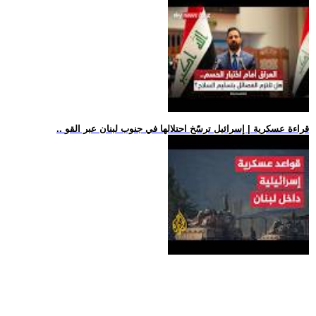
.. قراءة عسكرية | إسرائيل ترسّخ احتلالها في جنوب لبنان عبر القو