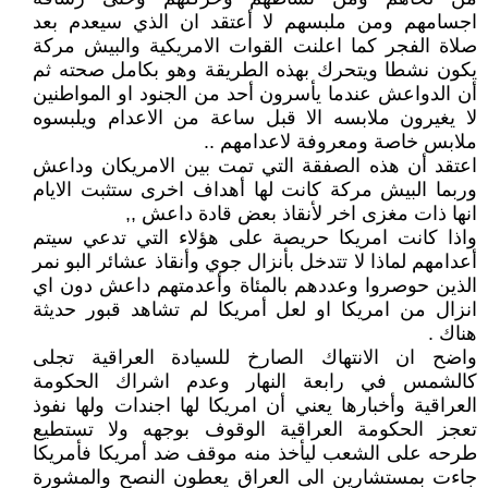
اجسامهم ومن ملبسهم لا أعتقد ان الذي سيعدم بعد
صلاة الفجر كما اعلنت القوات الامريكية والبيش مركة
يكون نشطا ويتحرك بهذه الطريقة وهو بكامل صحته ثم
أن الدواعش عندما يأسرون أحد من الجنود او المواطنين
لا يغيرون ملابسه الا قبل ساعة من الاعدام ويلبسوه
ملابس خاصة ومعروفة لاعدامهم ..
اعتقد أن هذه الصفقة التي تمت بين الامريكان وداعش
وربما البيش مركة كانت لها أهداف اخرى ستثبت الايام
انها ذات مغزى اخر لأنقاذ بعض قادة داعش ,,
واذا كانت امريكا حريصة على هؤلاء التي تدعي سيتم
أعدامهم لماذا لا تتدخل بأنزال جوي وأنقاذ عشائر البو نمر
الذين حوصروا وعددهم بالمئاة وأعدمتهم داعش دون اي
انزال من امريكا او لعل أمريكا لم تشاهد قبور حديثة
هناك .
واضح ان الانتهاك الصارخ للسيادة العراقية تجلى
كالشمس في رابعة النهار وعدم اشراك الحكومة
العراقية وأخبارها يعني أن امريكا لها اجندات ولها نفوذ
تعجز الحكومة العراقية الوقوف بوجهه ولا تستطيع
طرحه على الشعب ليأخذ منه موقف ضد أمريكا فأمريكا
جاءت بمستشارين الى العراق يعطون النصح والمشورة