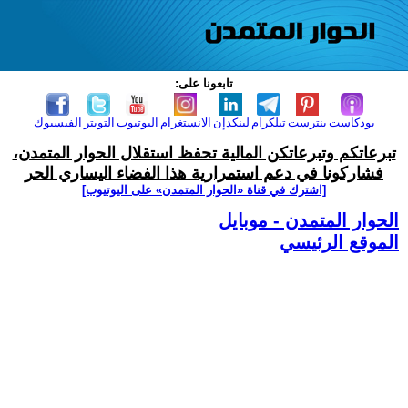
تابعونا على:
بودكاست
بنترست
تيلكرام
لينكدإن
الانستغرام
اليوتيوب
التويتر
الفيسبوك
تبرعاتكم وتبرعاتكن المالية تحفظ استقلال الحوار المتمدن،
فشاركونا في دعم استمرارية هذا الفضاء اليساري الحر
[اشترك في قناة ‫«الحوار المتمدن» على اليوتيوب]
الحوار المتمدن - موبايل
الموقع الرئيسي