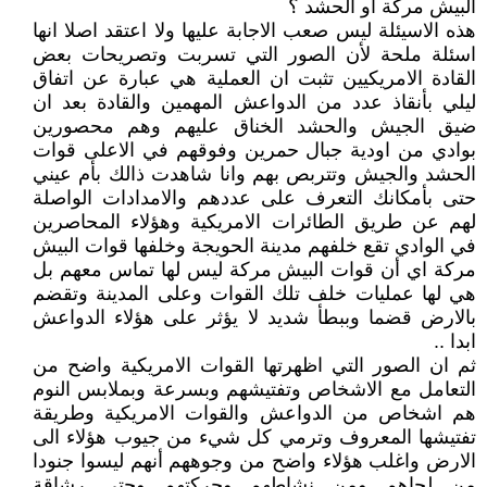
البيش مركة او الحشد ؟
هذه الاسيئلة ليس صعب الاجابة عليها ولا اعتقد اصلا انها
اسئلة ملحة لأن الصور التي تسربت وتصريحات بعض
القادة الامريكيين تثبت ان العملية هي عبارة عن اتفاق
ليلي بأنقاذ عدد من الدواعش المهمين والقادة بعد ان
ضيق الجيش والحشد الخناق عليهم وهم محصورين
بوادي من اودية جبال حمرين وفوقهم في الاعلى قوات
الحشد والجيش وتتربص بهم وانا شاهدت ذالك بأم عيني
حتى بأمكانك التعرف على عددهم والامدادات الواصلة
لهم عن طريق الطائرات الامريكية وهؤلاء المحاصرين
في الوادي تقع خلفهم مدينة الحويجة وخلفها قوات البيش
مركة اي أن قوات البيش مركة ليس لها تماس معهم بل
هي لها عمليات خلف تلك القوات وعلى المدينة وتقضم
بالارض قضما وببطأ شديد لا يؤثر على هؤلاء الدواعش
ابدا ..
ثم ان الصور التي اظهرتها القوات الامريكية واضح من
التعامل مع الاشخاص وتفتيشهم وبسرعة وبملابس النوم
هم اشخاص من الدواعش والقوات الامريكية وطريقة
تفتيشها المعروف وترمي كل شيء من جيوب هؤلاء الى
الارض واغلب هؤلاء واضح من وجوههم أنهم ليسوا جنودا
من لحاهم ومن نشاطهم وحركتهم وحتى رشاقة