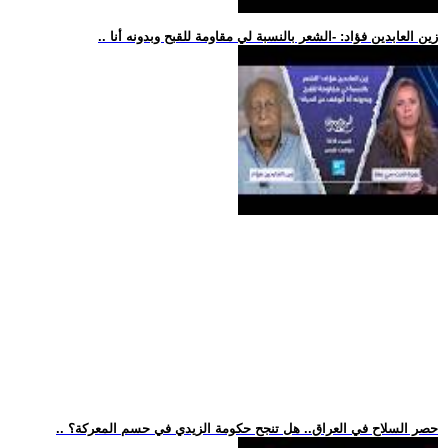
.. زين العابدين فؤاد: -الشعر بالنسبة لي مقاومة للقبح وبدونه أنا
.. حصر السلاح في العراق.. هل تنجح حكومة الزيدي في حسم المعركة؟