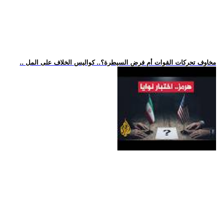
.. مخاوف تحركات القوات أم فرض السيطرة؟.. كواليس الخلاف على المل