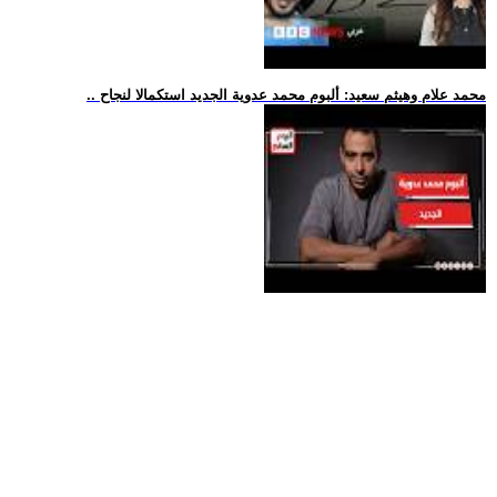
.. محمد علام وهيثم سعيد: ألبوم محمد عدوية الجديد استكمالا لنجاح