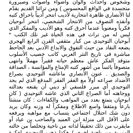
وشخوص وأحداث وألوان واضواء واصوات وصيرورة
متجسدة في الواقع المحسوس ) ومن تراثنا القديم يقدّم
لنا الأنصاري ظاهرة انتحارية لأديب انتحر أديباً باحراق كتبه
وأنقذه التصوف من الانتحار الشخصي، انتحر أبوحيان
فكرياً ومعنوياً عندما أحرق كتبه وهو الأديب والمفكر الذي
ليس له من تراث في هذه الحياة غير تلك الكتب *
أبوحيان التوحيدي من كبار مثقفي القرن الرابع الهجري
يضعه النقاد من حيث التفوق والابداع الأدبي بعد الجاحظ
مباشرة في تاريخ النثر العربي كاتب خصيب الأسلوب
متوقد الفكر عاش معظم حياته فقيراً مهملاً وانتهى
متصوفاً يائساً من أشهر كتبه الإمتاع والمؤانسة ، الصداقة
والصديق . عنون الأنصاري ماعاشه التوحيدي بصراع
الأضداد صراعه أولاً مع الفقر الفقر المدقع الذي لم يجد
التوحيدي أي مبرر فلسفي أو ديني أن يقنعه بعدالته
ووجاهته أما الصراع الثاني الذي عاشه التوحيدي ( كان
ابوحيان يتمتع بعدد من المواهب والكفاءات : كان منشئاً
بارعاً ومثقفاً واسع الاطلاع ومفكراً له وزنه وكان يريد
دون شك احتلال اجتماعي يتنساب مع مواهبه ويرفعه
على الأقل الى منزلة ابن العميد والصاحب بن عياد أو
مايقرب من ذلك تحقيقاً لذاته من ناحية وتخلصاً من حالته
المزرية من ناحية اخرى ) هكذا ذهب التوحيدي لفكرة