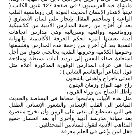
مايشك فيه الفرنسيون ! في صفحة 127 عنون الكاتب (
تجنباً لانتحار الإنسان الحديث العودة إلى رومانسية القلب
الواعية ) وسأختتم المقال بإيجاز على لسان الأنصاري (
بعد أن أخرُج من زحمة المدارس الأدبية من كلاسيكية
ورومانسية وواقعية وسريالية وهي مدارس اتجاهات
أدبية يعيشها المرء لحكم الحرفة الأكاديمية والهواية
النقدية بعد أن أخرج من زحمة هذه المدارس وفلسفتها
وعلومها الكلامية وحروبها النقدية يخالجني شوق من أجل
استعادة صفاء النفس إلى ترديد أبيات بسيطة وساذجة
جدا في عرف المدارس الوقورة المذكورة أعلاه مثل
قول الشاعر أبوالقاسم الشابي ) :
اهدئي ياجراح واهدئي ياشجون
راح عهد النواح وزمان الجنون
وأطل الصباح من وراء القرون
مثل هذه الأبيات وماينحوا منحاها في البساطة والحديث
المباشر الى القلب الإنساني والشعور الإنساني الطفل
هي التي تستطيع أن تبقى على الزمن وأن تخرج منتصرة
بعد سيادة مدرسة أدبية وأخرى أو بعد انحسار جميع
المذاهب الأدبية لتقول للمتأدبين المتحذلقين :
فقل لمن يدّعي في العلم معرفة