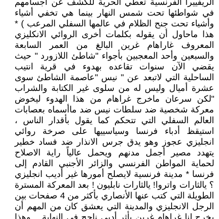
الريفييرا الفرنسية تعطي الحرية للكشف عن أجسامهم
في شواطئها تحت شمس النهار بينما هي تخفي أشياء
وأشياء تحت جنح الظلام في عالمها السفلي المرعب ) *
هذا ماحاول أن يقوله بكلمات أخرى الروائي الانكليزي
المعروف غاراهام غرين البالغ من العمر السابعة
والسبعين وأحد المعجبين بأجواء "شاطئ اللازورد " حيث
يقضي الآن سنوات تقاعده بهدوء في قرية انتيب
الساحلية التي لاتبعد عن " نيس "عاصمة الشاطئ سوى
عشرة أميال وليس له من سلوى غير الكتابة والشراب
"لكن سرعان ماخرج غراهام من هذا الهدوء ليخوض
معركة شخصية ضد سلطات نيس ضد ماأسماه بعصابات
العالم السفلي التي تتحكم كما يقول بأقدار الناس ،
استيقظ أدباء فرنسا وسياسييها على صرخة روائي
انجليزي عجوز وهو يدق جرس الانذار ضد فساد خطير
يتهدد مصير أجمل مدنهم ويحمل عالياً راية الاصلاح
لحماية المواطن الفرنسي والزائر الأجنبي القادم إلى
فرنسا * مدينة فرنسية لايصلح أمورها غير أديب انجليزي
؟ يالثارات واتروا! يالثارات نابليون ! بعد المعركة المسترة
الطويلة التي كتب عنها الأنصاري بأكثر من 4 صفحات بين
الرجل الانجليزي والمدينة التي يعشق كان من المهم أن
يخرج لنا غراهام غرين بأثر أدبي ناجح في النهاية .. وهذا