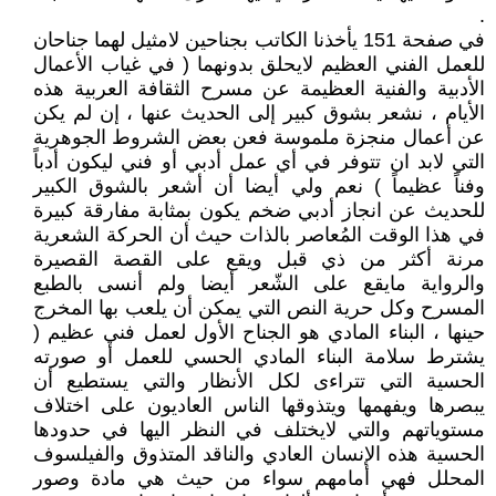
.
في صفحة 151 يأخذنا الكاتب بجناحين لامثيل لهما جناحان
للعمل الفني العظيم لايحلق بدونهما ( في غياب الأعمال
الأدبية والفنية العظيمة عن مسرح الثقافة العربية هذه
الأيام ، نشعر بشوق كبير إلى الحديث عنها ، إن لم يكن
عن أعمال منجزة ملموسة فعن بعض الشروط الجوهرية
التي لابد ان تتوفر في أي عمل أدبي أو فني ليكون أدباً
وفناً عظيماً ) نعم ولي أيضا أن أشعر بالشوق الكبير
للحديث عن انجاز أدبي ضخم يكون بمثابة مفارقة كبيرة
في هذا الوقت المُعاصر بالذات حيث أن الحركة الشعرية
مرنة أكثر من ذي قبل ويقع على القصة القصيرة
والرواية مايقع على الشّعر أيضا ولم أنسى بالطبع
المسرح وكل حرية النص التي يمكن أن يلعب بها المخرج
حينها ، البناء المادي هو الجناح الأول لعمل فني عظيم (
يشترط سلامة البناء المادي الحسي للعمل أو صورته
الحسية التي تتراءى لكل الأنظار والتي يستطيع أن
يبصرها ويفهمها ويتذوقها الناس العاديون على اختلاف
مستوياتهم والتي لايختلف في النظر اليها في حدودها
الحسية هذه الإنسان العادي والناقد المتذوق والفيلسوف
المحلل فهي أمامهم سواء من حيث هي مادة وصور