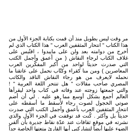
مر وقت ليس بطويل منذ أن قمت بكتابة الجزء الأول من
هذا الكتاب " انتحار المثقفين العرب " هذا الكتاب الذي لم
أخرج من دوامته بعد ولن على مايبدوا ، اقتُبس على
غلاف الكتاب لرجاء النقاش ( من أعمق وأجمل الكتب
التي صدرت حديثاً لواحد من أكبر المفكّرين العرب
المعاصرين ) ومن منا كقراء وكتّاب نحمل على عاتقنا ما
نحمله لايعرف من هو رجاء النقاش الناقد والكاتب
المصري صاحب مقالات " هل تنتحر اللغة العربية " !
والتي جمعتها زوجته عند وفاته في كتاب واحد ليقرأها
العالم أجمع بشكل أوسع مما هو عليه . لي أن أضم
صوتي الخجول لصوت رجاء لأُسقط ما أسقطه على
انتحار المثقفين العرب بأعمق وأجمل الكتب التي صدرت
حديثاً بل وأكثر . كُنت قد توقفت في الجزء الأول والذي
نشرته في موقع ثقافات عند عدّة نقاط جديرة بأن ألقي
الضوء عليها أيضاً لتشاركني أيها القارئ متعتها الخاصة جداً