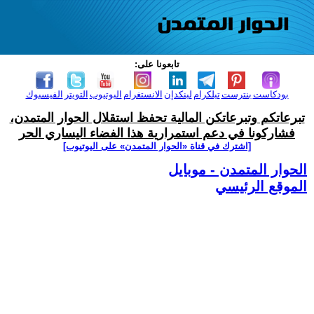
تابعونا على:
بودكاست
بنترست
تيلكرام
لينكدإن
الانستغرام
اليوتيوب
التويتر
الفيسبوك
تبرعاتكم وتبرعاتكن المالية تحفظ استقلال الحوار المتمدن،
فشاركونا في دعم استمرارية هذا الفضاء اليساري الحر
[اشترك في قناة ‫«الحوار المتمدن» على اليوتيوب]
الحوار المتمدن - موبايل
الموقع الرئيسي