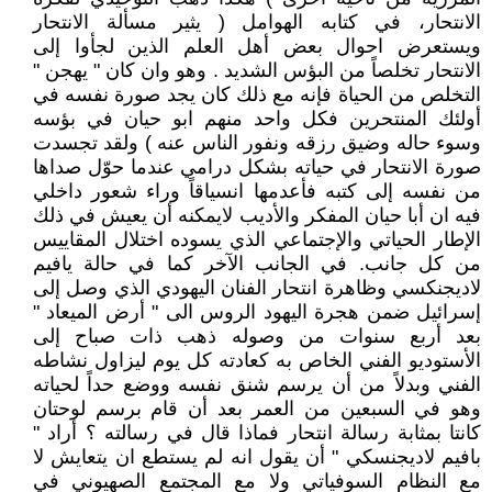
الانتحار، في كتابه الهوامل ( يثير مسألة الانتحار
ويستعرض احوال بعض أهل العلم الذين لجأوا إلى
الانتحار تخلصاً من البؤس الشديد . وهو وان كان " يهجن "
التخلص من الحياة فإنه مع ذلك كان يجد صورة نفسه في
أولئك المنتحرين فكل واحد منهم ابو حيان في بؤسه
وسوء حاله وضيق رزقه ونفور الناس عنه ) ولقد تجسدت
صورة الانتحار في حياته بشكل درامي عندما حوّل صداها
من نفسه إلى كتبه فأعدمها انسياقاً وراء شعور داخلي
فيه ان أبا حيان المفكر والأديب لايمكنه أن يعيش في ذلك
الإطار الحياتي والإجتماعي الذي يسوده اختلال المقاييس
من كل جانب. في الجانب الآخر كما في حالة يافيم
لاديجنكسي وظاهرة انتحار الفنان اليهودي الذي وصل إلى
إسرائيل ضمن هجرة اليهود الروس الى " أرض الميعاد "
بعد أربع سنوات من وصوله ذهب ذات صباح إلى
الأستوديو الفني الخاص به كعادته كل يوم ليزاول نشاطه
الفني وبدلاً من أن يرسم شنق نفسه ووضع حداً لحياته
وهو في السبعين من العمر بعد أن قام برسم لوحتان
كانتا بمثابة رسالة انتحار فماذا قال في رسالته ؟ أراد "
بافيم لاديجنسكي " أن يقول انه لم يستطع ان يتعايش لا
مع النظام السوفياتي ولا مع المجتمع الصهيوني في