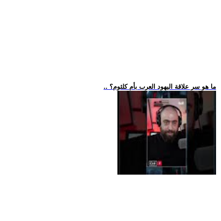
.. ما هو سر علاقة اليهود العرب بأم كلثوم؟