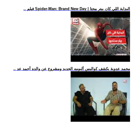
.. فيلم Spider-Man: Brand New Day | البداية اللي كان بيتر محتا
.. محمد عدوية يكشف كواليس ألبومه الجديد ومشروع عن والده أحمد عد