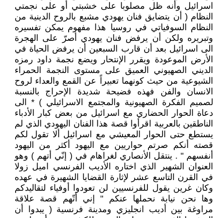
اسرائيل وأنه ظل مصلوبا على خشبتي أو على نجمتي
النظام ( أن يتضايق فنان يهودي مشبع بالروح الدينية من
النظام السوفياتي في روسيا هذا مفهوم يمكن تفسيره
وتبريره ولكن أن يرفض فنان يهودي أصرّ على الهجرة
الى اسرائيل بعد أن قارب السبعين أن يرفض الحياة في
الأرض الموعودة ويقرر الإنتحار ويضع نجمة داود رمزه
الديني الصهيوني العميق على مستوى النجمة الحمراء
الشيوعية من حيث كونهما تعبيراً عن القمع والعداء لروح
الانسان والفن فهذه فضيحة شديدة الإحراج بالنسبة
لصميم الفكرة الصهيونية والمجتمع الاسرائيلي ) * الى
دعاة الحوار الحضاري مع اسرائيل من بعض كبار الأدباء
الناطقين بالعربية اقرأوا قصة هذا الفنان اليهودي الذي لم
يستطع حتى الحوار المعيشي مع اسرائيل ألا تقول لكم
قصته أنكم صرتم حواريين مع اليهود أكثر من اليهود
أنفسهم " . ينتقل الأنصاري لغراهام في ( إنّي أتهم ) وهو
العنوان الشهير الذي اختاره الأديب الفرنسي اميل زولا
في القرن التاسع عشر لإثارة القضايا الشهيرة في عهده
وكان غرين يقول للفرنسيين لن تعودوا أوفياء لتقاليدكم
وها نحن نيابة نحملها عنكم " إني أتّهم قصة علاقة
مراوغة بين أديب انجليزي ومدينة فرنسية ( يبدوا أن