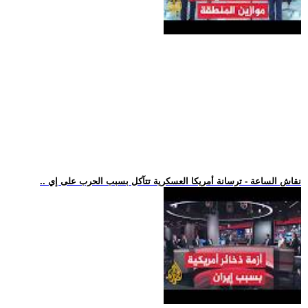
.. نقاش الساعة - ترسانة أمريكا العسكرية تتآكل بسبب الحرب على إي