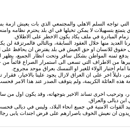
 التي تواجه السلم الاهلي والمجتمعي الذي بات يعيش ازمة 
يتمتع بتسهيلات لا يمكن تخيلها في اي بلد يحترم نظامه وامنه
ام المبادرة في ملف يكاد يكون الاخطر على الاطلاق.
نا العديد منها خلال العقود السابقة، وبالتالي فالمرتزقة لن
دنى حقوق للانسان او حق العيش في بلد يفترض ان يحافظ على اد
دفع ثمنه المواطن بشكل سافر وتحت انظار الجميع، يظهر لنا 
غيرها من الاطراف التي تسعى الى استمرار الصراع قائماً من خ
امام اختبار الولاء للغير او التمسك بعراق موحد مجروح.
، دليلاً اخر على ان العراق لازال يجود علينا بالاخيار، فقرا
هذه العائلة الكريمة، ولم يتوقف الصدر عند هذا الامر فحسب
ترحيب اخرى تساند الاخير بتوجهاته، وقد يكون اول من ساند 
ابن ديالى والعراق.
يد القوات الامنية في جميع انحاء البلاد، وليس في ديالى فح
يريدون ان نعيش الخوف باصرارهم على فرض اجندات يابى رجال ك