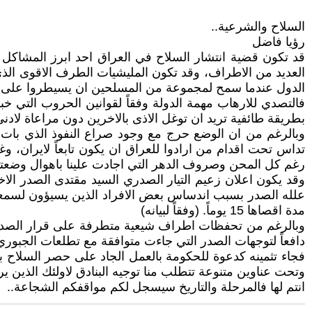
السلاح والشرعية..
رؤيا فاضل
قد تكون قضية انتشار السلاح في العراق احد ابرز المشاكل
العديد من الاطراف، وقد تكون المليشيات الطرف الاقوى الذي 
الدول عندما سمح لمجموعة من المسلحين ان يسيطروا على زم
فالتصدي للارهاب مهمة الدولة وفقاً لقوانين الحروب التي خبر
بطريقة طائفية تريد ان توغل الاذى بالاخرين دون مراعاة لا
وبالرغم من ان الوضع حرج مع وجود صراع النفوذ الذي بات ي
تداس تحت اقدام من ارادوا للعراق ان يكون تابعاً لايران، و
رغم كل المحن وصروف الدهر التي اجادت علينا باهوال وضعتنا 
وقد يكون اعلان زعيم التيار الصدري السيد مقتدى الصدر الاخير
علله الصدر بسبب اندساس بعض الافراد الذين يسيؤون لسمعة 
مدة اقصاها 15 يوماً. (وفقاً لبيانه)
وبالرغم من تحفظات اطراف شيعية متطرفة على قرار الصدر، و
دافعاً لتوجهات الصدر التي جاءت متوافقة مع تطلعات الجبوري 
فجاء تثمينه كدعوة للحكومة بالعمل الجاد على حصر السلاح ب
وتحت عناوين متنوعة تتطلب منا توجيه البنادق لاولئك الذين 
انتم لها فالمرحلة والتاريخ سيسجل لكم مواقفكم الشجاعة..