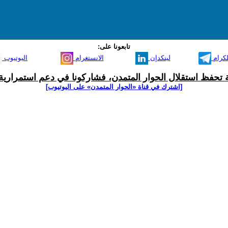
تابعونا على:
لكرام
لينكدإن
الانستغرام
اليوتيوب
ية تحفظ استقلال الحوار المتمدن، فشاركونا في دعم استمرارية 
[اشترك في قناة ‫«الحوار المتمدن» على اليوتيوب]