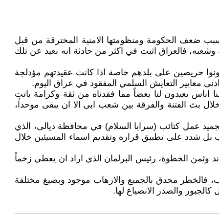
بسبب ضعف الحكومة ومنظومتها الامنية المخترقة من قبل
 وشعبه، فالعراق اثبت في اكثر من حادثة انه بعيد عن تلك
 يكونوا حريصين على بلدهم خاصة اذا كانت عقيدتهم مؤدلجة
نى معايير التعايش السلمي المفقود في عراق اليوم.
اناس يعيدون لنا بعضاً مما فقدناه من ثقة وكرامة باتت
لال بث الفتنة والفرقة بين شعب ابى الا ان يبقى موحداً،
ر تجميد عمل كتائب (سرايا السلام) في محافظة ديالى، الذي
 بل شدد على تطبيق قراره وتقديم اسماء المسيئين خلال
وثمن الخطوة، رئيس البرلمان الذي اراد ان يعطي زخماً
سب، فالخطر محدق بالجميع والارهاب موجود وبصيغ مختلفة
الجبور والصدر الانصياع لها.