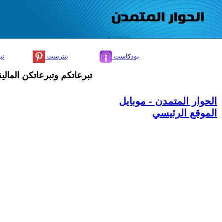
بودكاست
بنترست
تي
تبرعاتكم وتبرعاتكن المال
الحوار المتمدن - موبايل
الموقع الرئيسي