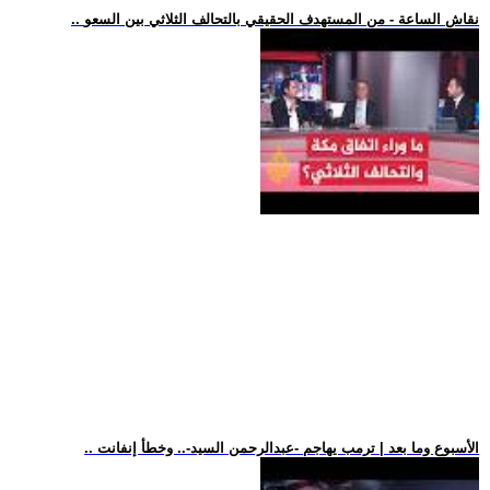
.. نقاش الساعة - من المستهدف الحقيقي بالتحالف الثلاثي بين السعو
.. الأسبوع وما بعد | ترمب يهاجم -عبدالرحمن السيد-.. وخطأ إنفانت