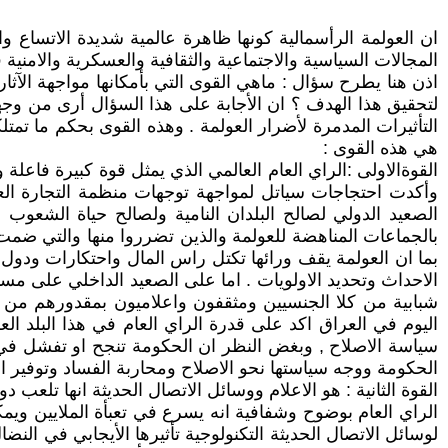
ان العولمة الرأسمالية كونها ظاهرة عالمية شديدة الاتساع والا
المجالات السياسية والاجتماعية والثقافية والعسكرية والامن
اذن هنا يطرح سؤال : ماهي القوى التي بأمكانها مواجهة الآثا
لتحقيق هذا الهدف ؟ ان الأجابة على هذا السؤال أرى من وجه
التأثيرات المدمرة لأضرار العولمة . وهذه القوى بحكم ما تمت
هي هذه القوى :
القوةالاولى :الراي العام العالمي الذي يمثل قوة كبيرة فاعلة
وأكدت احتجاجات سياتل لمواجهة توجهات منظمة التجارة العالمي
الصعيد الدولي لصالح البلدان النامية ولصالح حياة الشعوب
بالجماعات المناهضة للعولمة والذين تضرروا منها والتي ضمت ا
بما ان العولمة يقف ورائها تكتل راس المال واحتكارات ودول 
الاحداث وتحديد الاولويات . اما على الصعيد الداخلي على م
شبابية من كلا الجنسيين ومثقفون واعلاميون بمقدورهم من 
اليوم في العراق اكد على قدرة الراي العام في هذا البلد ا
سياسة الاصلاح , وبغض النظر ان الحكومة تنجح او تفشل في 
الحكومة ووجه سياستها نحو الاصلاح ومحاربة الفساد وتوفير 
القوة الثانية : هو الاعلام ووسائل الاتصال الحديثة انها تلعب د
الراي العام بوضوح وشفافية انه يسرع في تعبأة الملايين ويم
لوسائل الاتصال الحديثة التكنولوجية تأثيرها الأيجابي في ال