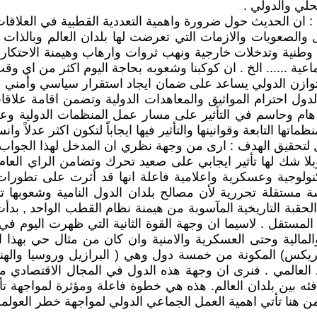
حلي والدولي .
بية : ان الحديث حول ضرورة واهمية التعددية القطبية في العلاق
والصعوبات والازمات التي تعرضت لها بلدان العالم وبالذات 
ية وتدخلات خارجية ونهب ثروات وارهاب وهيمنة الاحتكارات ا
ة ...... الخ . ان كوكبنا وشعوبه بحاجة اليوم اكثر من اي وقت
التوازن الدولي يساعد على ضمان ايجاد استقرار سياسي وأمني ف
ول احترام المواثيق والمعاهدات الدولية وتضمن اقامة علاقات 
ور هام وحاسم في التأثير على مسار عمل المنظمات الدولية و
اتها التابعة وقوانينها والتأثير فيها ايجاباً لتكون اكثر عدلاً وا
 لتحقيق الهدف : ارى من وجهة نظري ان المدخل لهذا الجواب 
ا شك لها تأثير ايجابي على صعيد تحرك وتضامن الراي العام ا
كنولوجية وعسكرية واعلامية فاعلة انها قد أثرت على تطورات
 مستقلة تحررية لأن مصالح بلدان الدول النامية وشعوبها تتع
 الحقبة التاريخية المآسوبة من هيمنة نظام القطب الواحد , بد
لمستقل . لاسيما ان وجهة القوة الثانية التي ظهرت اليوم في 
ية والمالية وحتى العسكرية والامنية وان كان من مثال حي به
ريكس) المكونة من خمسة دول وهي ( البرازيل وروسيا والهند 
يد العالمي . فنرى ان وجهة هذه الدول في المجال الاقتصادي مث
فئه بين بلدان العالم. هذه هي خطوة فاعلة ومؤثرة لمواجهة تأث
هنا تأتي اهمية العمل الجماعي الدولي لمواجهة خطر العولمة ا