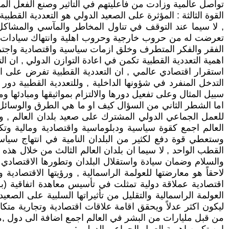
تواصل عالمية وزادت من فاعليتهم في التأثير وصنع الفعل الم
القوة الثالثة : المؤثرة على الصعيد الدولي هو التعددية القط
, لا سيما عند التوقف في تناول المخاطر والمآسي والمشاكل 
تعرضت له من حروب خارجية وحروب اهلية وانتهاك سيادات وطن
الفقر والفكر المتطرف وخلق ازمات سياسية واقتصادية واجتماعي
اهمية التعددية القطبية تكمن في اعادة التوازن الدولي , ان 
استقرار اقتصادي عالمي , ان التعددية القطبية تفرض على الد
التدخل المنفرد في شؤونها الداخلية , وللتعددية القطبية د
سبيل المثال وعلى تفعيل دورها والالتزام بمواثيقها ومبادئها ومنظم
اما الشطر الثاني من السؤال كيف او ما هي الطرق والوسائل
للعمل الجماعي الدولي المشترك على صعيد بلدان العالم , وبل
العالم اجمع كقوة سياسية ودبلوماسية واقتصادية ومالية وت
وستعطي قوة دفع لكثير من البلدان النامية في انتهاج سياسة
القطب الواحد , لا سيما ان بلدان العالم الثالث من خلال هذه
والسلام وضمان سيادة واستقلال البلدان وتطورها الاقتصادي ا
لاحقاً هو معارضتها للعولمة الراسمالية , ورؤيتها الاقتصاد
اقتصادية عملاقة دولية تمثلت في تأسيس معاهدة اتفاقية (ب
العولمة الراسمالية والتقليل من تأثيراتها السلبية على الصع
ليكون اكثر عدلاً ويحقق اقامة علاقات اقتصادية وتجارية متكا
من قبل مليارات من البشر في العالم اجمع اضافة الى دول ,من 