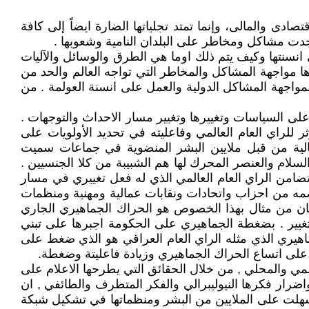
صادى والمالى، وإنما تمتد تجلياتها الضارة ايضاً إلى كافة
جدت مشاكل ومخاطر على البلدان النامية وشعوبها .
 انسنتها وكيف يتم ذلك اوما هي الطرق والوسائل والآليات
 مواجهة المشاكل والمخاطر التي تواجه العالم والحد من
لمواجهة المشاكل الدولية والعمل على انسنة العولمة . من
 على السياسات وتغييرها وتغيير مسار الاحداث والتوجهات .
ر للراي العام العالمي وفاعليته في تحديد الأولويات على
سمالية من قبل ملايين البشر المنضوية في جماعات سميت
لسلام والعنصر المحرك لها هم الشبيبة من كلا الجنسيين .
 تضامن الراي العام العالمي الذي له فعل تغييري في مسار
تضمه من احزاب واتحادات ونقابات عمالية ومهنية ومنظمات
ان من مثال بهذا الخصوص هو الحراك الجماهيري الجاري
تغيير . بضغطة الجماهيري على الحكومة اجبرها على تبني
اهيري الذي مثله الراي العام العراقي هو الذي ضغط على
 على اتساع الحراك الجماهيري وزيادة فاعليتة وضغطة.
العالمي والمحلي , من خلال الحقائق التي يطرحها الاعلام على
ضرار فكرها النيوليبرالي والفكر المتطرف والطائفي , ان
ات سهلت على الملايين من البشر ومنظماتها في تشكيل شبكة