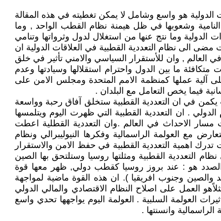
ات الدولية هو واسع وشامل لا يمكن تغطيته في هذه المقالة
النامية وشعوبها في ظل هيمنة نظام القطب الواحد , وما
لدولية وما نتج عنها من استغلال لدول وثرواتها وتنامي
 مضى الى نظام التعددية القطبية في العلاقات الدولية ان
ي العالم , وان للأستقرار السياسي والامني تأثير في خلق
متكافئة ما بين الدول واحترام استقلالها وسيادتها وعدم
على آلية عملها كمنظمة الامم المتحدة ومجلس الامن على
نسانية فيما يخص التعامل مع البلدان .
يكمن في ان التعددية القطبية ستخلق آفاق رحبة وواسعة
لدولي . ان التعددية القطبية التي ظهرت اليوم ويتلمسها
 مسار الاحداث في العالم .وان التعددية القطلية اعطت
ارض مع العولمة الراسمالية وفكرها النيوليبرالي ونظام
أت تدرك اهمية التعددية القطبية في حفظ الامن والاستقرار
نظام التعددية القطبية ومثلتها روسيا وستلتحق بها الصين
ذا الصدد هو : عند بروز روسيا كقطب دولي, ظهر معها قوة
والصين وجنوب افريقيا ). ان هذه القوة ماضية لمواجهة
لاًهو العمل على اصلاح النظام الاقتصادي والمالي الدولي
يرات العولمة السلبية . العولمة اليوم يواجهها تحدي واسع
لراسمالية وانسنتها .