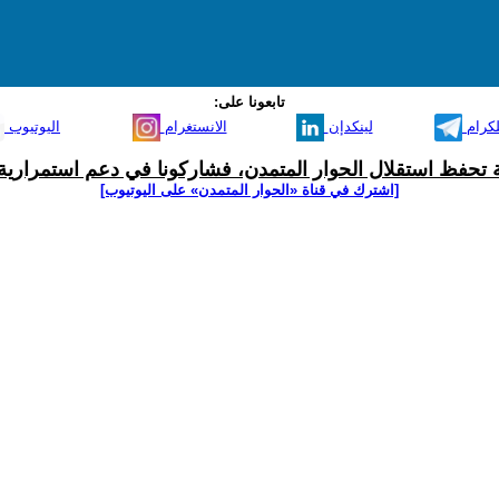
تابعونا على:
لكرام
لينكدإن
الانستغرام
اليوتيوب
ية تحفظ استقلال الحوار المتمدن، فشاركونا في دعم استمرارية 
[اشترك في قناة ‫«الحوار المتمدن» على اليوتيوب]