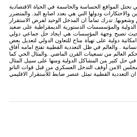
تي تحتل المواقع الحساسة والحاسمة في الحياة الاقتصادية
 والاحتكارات ودولها التي هي بعدد اصابع اليد. والمتضرر
م وشعوبها, تدرك تماماً ان المدخل الوحيد لفرض الاستقرار
الدولية والمؤسسسات الدستورية الديمقراطية على صعيد
ة , حيث تصبح وجهة المؤسسات هي ايجاد حل جماعي دولي
انية دولية على تهيأة مناخ للتعاون الدولي لتعديل بعض
انية . والعالم في ظل التعددية القطبية تفتح امامه آفاق
كم العالم من تسعينات القرن الماضي .والمثال الحي كما
في حل كثير من المشاكل الدولية ومنها على سبيل المثال
ء مجلس الامن أوقف التدخل العسكري من قبل قوات الناتو
التعددية القطبية تمثل عنصر ضابط للأستقرار الاقليمي