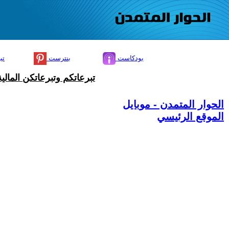
بودكاست
بنترست
تي
تبرعاتكم وتبرعاتكن المال
الحوار المتمدن - موبايل
الموقع الرئيسي