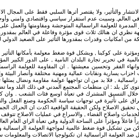
نتشار والتأثير، ولا يقتصر أثرها السلبي فقط على المجال الاقت
ية في العالم, وسببت عدم استقرار سياسي واقتصادي وامني وأو
ر المدمرة للعولمة الراسمالية المتوحشة ومقاومتها والعمل على
ة نظري ان هنالك ثلاث قوى مؤثرة وفاعلة في العالم بمقدورها
لكة من امكانيات وقدرات بمقدورها التأثير على الصعيد الدولي 
 ومؤثرة على كوكبنا , ويشكل قوة ضغط معولمة بأمكانها التأثير
ة في تحرير تجارة البلدان النامية , على الدور الكبير المؤث
 وانهاء الفقر وتحسين معيشتها . ان المقاومة للعولمة الرا
حزاب يسارية ونقابات عمالية ومهنية مختلفة وأنصار البيئة وا
راسمالية , فلا بد من ان تواجهها عولمة مقاومة ونضال يمثلها
ستوى كل بلد : ان منظمات المجتمع المدني في ذلك البلد وما 
خلال التنسيق المشترك في تعبأة اوسع فئات الشعب . وان ك
لعراق على تأثيرة في توجهات سياسة الحكومة وصنع الفعل وال
تحقيق الاصلاح ولكن الحقيقة الواقعية اكدت ان الحراك الجم
الخدمات واصلاح القضاء , والاسراع في عمليات الاصلاح تتوقف
وراً فاعلاً ومؤثراً على الساحة الدولية وفي تعبأة الراي العام 
كن من تشكيل قوة ضغط عالمية لمواجهة العولمة الراسمالية وا
نضال ضد العولمة الراسمالية ان تكنولوجيا الاتصالات والمعلوم