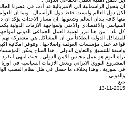
اين تكمن اهمية العمل الجماعي الدولي :
ان بتحول الراسمالية الى الامبريالية قد أدت في عصرنا الحا
لكل دول العالم وليست فقط دول الرأسمال . وبما ان العولمة ا
منها كافة بلدان العالم وشعوبها .ان مسار الاحداث يؤكد ان د
السياسي والاقتصادي والامني ولمواجهة الازمات الدولية ي
كل بلد . من هنا تبرز اهمية العمل الجماعي الدولي لمواج
للمشاكل الدولية انطلاقاً من ان المشاكل هي مشتركة تهم ك
قواعد عمل مؤسسات العولمة واصلاحها . وتتوفر امكانية اكبر 
واسعة للتنسيق والتعاون الدولي , هذا المناخ يمكن المؤسسا
نراه اليوم هو عمل مجلس الامن الدولي , حيث انتهى التفرد 
المشروع النووي الايراني وبعض الازمات السياسية في اوربا
في سورية . وهذا بخلاف ما حصل في ظل نظام القطب الواحد 
والدولي .
يتبع
13-11-2015