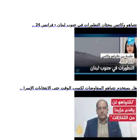
.. نتنياهو وكاتس يبحثان التطورات في جنوب لبنان • فرانس 24
.. هل يستخدم نتنياهو المفاوضات لكسب الوقت حتى الانتخابات الإسرا