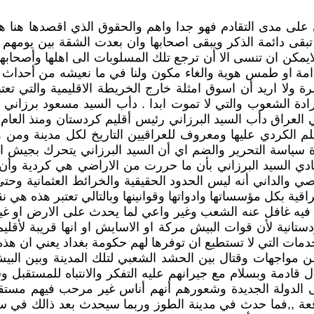
 مدى التقادم فهو جدا واهم والحقوق الذي اقصدها هنا هي 
بقى دائمة الذكر ويبقى اصحابها وان بعدت الشقة بين يومهم ا
ولايمكن ان تنسى الا أن ترجع تلك المسلوبات الى اهلها وأصحاب
مة او طمس هوية والغاء مكون ولنا في ما نعيشه من أحداث
صرة ولا اريد أن اسوق امثلة خارج الخريطة الاقليمية والتي ت
لأرادة الشعوب والتي لا تموت ابدا . دأب السيد مسعود برزان
م الكردي عليها ومعروف للعراقيين التاريخ لكل مدينة ومن
ة سياسة التحرير والضم اي أن السيد البرزاني يتحرك بجيش 
دي السيد البرزاني بأن ما حررت من الاراضي هي كردية وأن ا
اصي والداني أنه ليس الحدود الحقيقية والخرائط العثمانية وح
ة بكل مؤسساتها وادواتها وقوانينها وبالتالي تعتبر هذه هي نقط
فكر فيه غافل عنه الشعب وغير واعي لما يحدث على الارض او غي
ستانية لأن قوات البيش مركة او الاسايش او انها قريبة لأقل
دمات التي لا تستطيع ان توفرها لهم حكومة بغداد يعني ان هذه 
ن مواجهات وقتال بين الحشد الشعبي لتلك المدينة وبين ا
 قادمة وبسلام مع جيرانهم عليه التفكر والانتباه للمستقبل وس
 الدولة الجديدة وشعورهم أنهم أناس غير مرحب فيهم مستقبلا
متوقعة ,,فما حدث في مدينة الطوز وربما سيحدث بعد ذالك في 