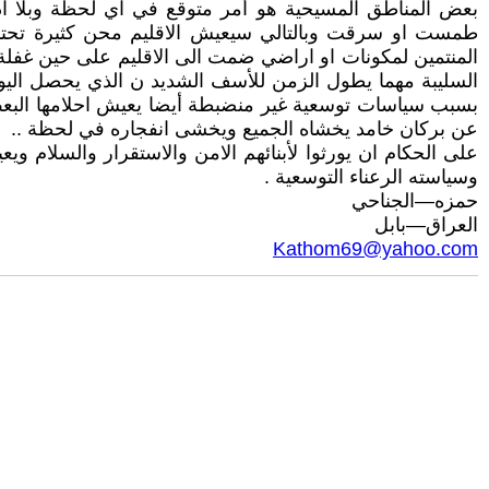
بعض المناطق المسيحية هو أمر متوقع في اي لحظة وبلا اد
طمست او سرقت وبالتالي سيعيش الاقليم محن كثيرة تحتاج 
المنتمين لمكونات او اراضي ضمت الى الاقليم على حين غفلة 
السليبة مهما يطول الزمن للأسف الشديد ن الذي يحصل اليوم ي
بسبب سياسات توسعية غير منضبطة أيضا يعيش احلامها البع
عن بركان خامد يخشاه الجميع ويخشى انفجاره في لحظة ..
على الحكام ان يورثوا لأبنائهم الامن والاستقرار والسلام
وسياسته الرعناء التوسعية .
حمزه—الجناحي
العراق—بابل
Kathom69@yahoo.com