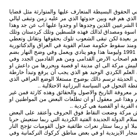
الحقوق البسيطة المتعارف عليها والمتوارثة مثل قضايا
لذي هم فيه وبين حدوثها الذي مر عليه زمن وتبقى ليالي
ها الشرعيين اللذين وجدوها او وجدوا عليها اب عن جد وهذا
 اسوة ومصداق لذالك فهذه فلسطين وتلك كردستان وتلك
عتبر بعيدة لكن تبقى الشعوب تلوك بحقوقها وتقاتل وتعطي
ي ومنذ سقوط حكومة صدام القوية في العراق والدكتاتورية
والمعروفه بقسوتها وهي تقف بوجه كل تحرك غير مألوف في العراق دأب السيد البرزاني رئيس أقليم كردستان ومنذ العام 1991 وليومنا هذا وهو ينادي ويعمل وفي وضح النهار بضم
 هم اصحاب الارض القدامى ومن هم القادمين الجدد وفي
البيش مركة الى اي مدينة او قصبة ويحررها من داعش او
لعلم الكردي الوحيد هو الذي يجب أن يرفع وتبدأ خارطة
تى الحديثة ترسم ذالك بوضوح مستغلا الوضع العراقي الذي
ة التحول في السياسة البرزانية الاحتلالية ..
ر معروفة التاريخ والاصول والحقائق وهذه كارثة فمن غير
يم وهذا غير معقول أو ان تطلعات البعض من المواطنين او
القرية او القصبة هي كردية ..
لبيش مركة وضعت النقاط فوق الحروف وأعتقد على البعض
لام الدولة الجديدة الفتية الكردية التي ربما ستعيش حربا
 او ربما ستثار نعرات طائفية حول القوميات تؤجج النار
سنجار الايزيدية او في بعض مناطق كركوك التركمانية وفي