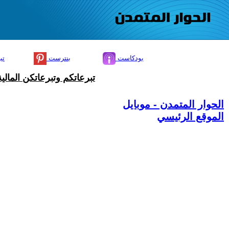
بودكاست
بنترست
تي
تبرعاتكم وتبرعاتكن المال
الحوار المتمدن - موبايل
الموقع الرئيسي