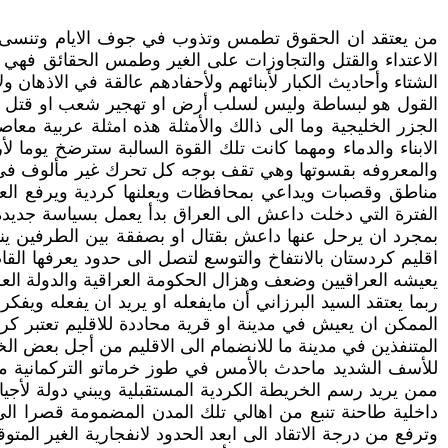
من يعتقد ان الحقوق تطمس وتذوب في جوف الايام وتنسى على
الاعتداء والقتل والتجاوزات على الغير وطمس الحقائق فهي ت
الشتاء وأحاديث الكبار لأبنائهم ولأحفادهم عالقة في الاذهان 
القول هو لبساطة وليس لسلب أرض او تهجير شعب او قتل ا
الجزر الخليجية وما الى ذالك والأمثلة هذه امثلة عربية معا
الابناء والدماء ومهما كانت تلك القوة السالبة سترضخ يوما 
مناطق وقصبات ويداعي بمحافظات ويعلنها كردية ويرفع العل
الفترة التي دخلت داعش الى العراق بدأ يعمل بسياسة جديد
بمجرد ان يرحل عنها داعش بقتال او بصفقة بين الطرفين ينا
اقليم كردستان بالانتفاخ والتوسع لتصل الى حدود يعرفها الق
يعيشه العراقيين وضعف وهزال الحكومة العراقية والدولة العراقي
ربما يعتقد السيد البرزاني أن مايفعله او يريد ان يفعله وي
الممكن ان يعيش في مدينة او قرية محاددة للاقليم تعتبر كرد
المتنفذين في مدينة ما للانضمام الى الاقليم من أجل بعض الخ
للأسف الشديد ماحدث بالأمس في طوز خرماتو التركمانية م
ممن يريد رسم الخريطة الكردية المستقبلية ويبني دولة لأجيال
داخلية طاحنة تنبع من اهالي تلك المدن المضمومة قصرا الى
وترفع من درجة الاتقاد الى ابعد الحدود لانفجارية الغير ال