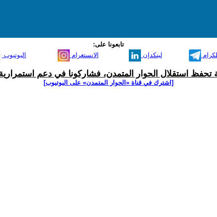
تابعونا على:
لكرام
لينكدإن
الانستغرام
اليوتيوب
ية تحفظ استقلال الحوار المتمدن، فشاركونا في دعم استمرارية 
[اشترك في قناة ‫«الحوار المتمدن» على اليوتيوب]