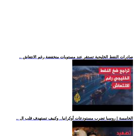
.. صادرات النفط الخليجية تستقر عند مستويات منخفضة رغم الانتعاش
.. الخامسة | روسيا تضرب مستودعات أوكرانيا.. وكييف تستهدف قلب ال