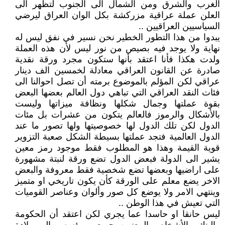
الغرب والشرق ومن الشمال الى الجنوب لتظهر الى
العلن عملة عراقية مزركشة بكل الوان العراق ليرضي
السياسيين العراقيين ..
يبدوا من هذا التطور الخطير نحن نسير في نفق ليس له
نهاية ولا يوجد فيه بصيص من نور ليس لأن هذه العملة
ولدت هكذا فأنا اعتقد بأنها ستكون مجرد ورقة نقدية
صادرة عن القانون العراقي معادلة لخمسين الف دينار
عراقي لكن المؤلم بالموضوع برمته أن تصل احوالنا الى
فئات النقد العراقي التي تباهي دول العالم بعضها البعض
بقوة عملتها وجمال شكلها ونظافة ميزاتها وليست
بالأشكال والرموز فالعالم يتكون من عشرات بل مئات
الدول لكن تلك الدول لها خصوصيتها ولها تصور ما عند
الدول العالمية فتجد عملتها بسيطة الشكل صعبة التزوير
قوية القيمة وهذا هو المطلوب فقط موجود رمز معين
يشير الى الدولة فبعض الدول تضع ورقة لنبتة مشهورة
على اراضيها وبعضها تضع شخصية فقط معروفة والبعض
الاخر يضع معلم على الورقة كأن يكون تاريخي او متميز
وينتهي الامر ولا يوضع كل صور وألوان وعناصر القوميات
التي تعيش في هذا الوطن ..
ليس حانقا او حاسدا عما يجري لكن اعتقد أن الحكومة