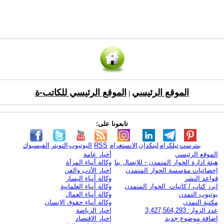
الموقع الرئيسي
الموقع الرئيسي للكاتب-ة
|
تابعونا على:
بنترست
تيلكرام
لينكدإن
الانستغرام
RSS
اليوتيوب
التويتر
الفيسبوك
الموقع الرئيسي
أخبار عامة
هيئة ادارة الحوار المتمدن - للإتصال بنا
وكالة أنباء المرأة
إحصائيات مؤسسة الحوار المتمدن
اخبار الأدب والفن
قواعد النشر
وكالة أنباء اليسار
ابرز كتاب / كاتبات الحوار المتمدن
وكالة أنباء العلمانية
يوتيوب التمدن
وكالة أنباء العمال
مكتبة التمدن
وكالة أنباء حقوق الإنسان
عدد الزوار: 3,427,564,293
اخبار الرياضة
اضافة موضوع جديد
اخبار الاقتصاد