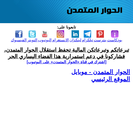
تابعونا على:
بودكاست
بنترست
تيلكرام
لينكدإن
الانستغرام
اليوتيوب
التويتر
الفيسبوك
تبرعاتكم وتبرعاتكن المالية تحفظ استقلال الحوار المتمدن،
فشاركونا في دعم استمرارية هذا الفضاء اليساري الحر
[اشترك في قناة ‫«الحوار المتمدن» على اليوتيوب]
الحوار المتمدن - موبايل
الموقع الرئيسي