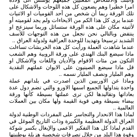
والبنك والأشخاص المعنيين جميعهم يؤسس الى ولادة
امرا خطيرا وهم يضعون كل هذه اللوحات والاشكال على
تلك الورقة ربما أن شخص من أحد القوميات او الاثنيات
عندما يرى كل هذا الكم من الايحاءات ولم يجد لقوميته أو
لأثنيته مكان على هذه الورقة ستسائل وربما سينزعج او
ينتفض وبالتالي نحن نجعل من هذه التوجهات للأسف
الشديد ترسيخا وتهديدا للوحدة العراقية ولدولة العراق ..
عندما شاهدت العملة ورأيت كل هذه الخربشات تساءلت
ماذا سيضع البنك الهندي على ورقة الروبية وهم الشعب
التكون من مئات الاقوام والأديان واللغات والاشكال او
قل ماذا سيضع الصينيون على الايوان عملتهم النقدية
وهم المليار ونصف المليار نسمه ..
وماذا عن الاوربيين الذين اصدرت في بلدانهم عملة
واحدة يتداولها الجميع اسمها الاورو والتي تضم دول عدة
بعاداتها وتقاليدها لكن ترى عملتها بسيطة كأنها ورقة
بيضاء بسيطة وهي قوية القيمة ولها مكان بين العملات
العالمية ..
لماذا هذا الانحدار والتجاسر على المفردات الوطنية لدولة
العراق الدولة العظيمة والكبيرة وذات التاريخ الموغل في
القدم لماذا كل هذا التفكير الاعمى والإيغال بكسر شوكة
وقوة هذا البلد من خلال تصرفات شخصية هزيلة بوطنيتها