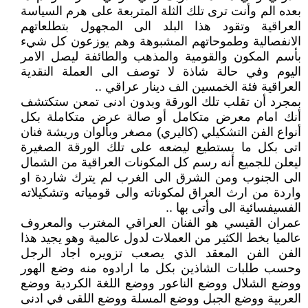
بعده الم وأنت ترى تلك الثلة المتربعة على هرم السياسة
العراقية وتقود هذا البلد الى المجهول بتطلعاتهم
الانفصالية وطموحاتهم المشبوهة وهم يوزعون كل شيء
بأسم المكون والقومية والمذهب والطائفة ليصل الامر
اليوم وفي حالة شاذة لا توصف الى العملة النقدية
العراقية فئة الخمسين الف دينار عراقي ..
بمجرد أن تقلب تلك الورقة وبدون ادنى تمعن ستكتشف
أنك امام معرض متكامل أو صالة عرض متكاملة بكل
أنواع الفن التشكيلي (كاليري) مصغر وبألوان وريشة فنان
اتى بكل ما يستطيع ليضعه على تلك الورقة الصغيرة
ليعلن للجميع أنه رسم كل المكونات العراقية من الشمال
الى الجنوب ومن الشرق الى الغرب لم يترك شاردة او
واردة من ارث العراق لمكوناته والى قومياته وتشكيلاته
الفسيفسائية الى وأتى بها ..
عمران القيسي هو الفنان العراقي المغترب والمعروف
عالميا بخط الكثير من العملات لدول عالمية وهو يجيد هذا
الفن الفن المعقد الذي يصعب تزويره اجاد الرجل
وحسب طلبات الشاذين بكل ما ارادوه منه وضع الهور
ووضع الشلال ووضع الناعور ووضع اللغة الكردية ووضع
العربية ووضع الجبل ووضع المسلة ووضع اللقى في ادنى