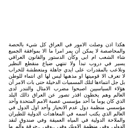
هكذا اذن وصلت الامور في العراق كل شيء بالحصة
والمحاصصة لا يمكن أن يمر امرا ما الا بموافقة الجميع
شاء الشعب ام ابى وكأن الدستور والقانون العراقي
يسير في دروب تبدأ ولا تنتهي ضياع منقطع النظير
وتلاعب بالمقدرات على ايدي جاهلة ومتعطشة للخراب
لا تعرف الا قوميتها او مذهبها ليس لها اي انتماء للوطن
بل جل انتماءها لتلك المسميات الدخيلة حتى بات الامر أن
هؤلاء السياسيين اصبحوا مضرب الامثال والتندر لدى
العالم وهم يخطون اقذر تصور عن العراق ذالك البلد
الذي كان يوما ما أحد مؤسسي عصبة الامم المتحدة وأحد
مؤسسي منظمة دول عدم الانحياز وأحد اول الدول في
العالم الذي يكتب اسمه في المعاهدات الدولية للطيران
والملاحة الدولية في المياه العميقة وفي صندوق لنقد
الدولي وفي منظمة الاوبك وفي ..وفي ..حرقة وألم ما