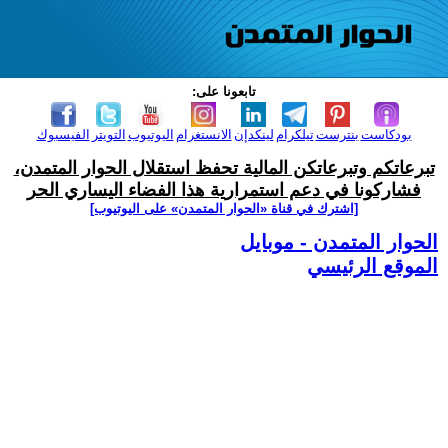
تابعونا على:
بودكاست
بنترست
تيلكرام
لينكدإن
الانستغرام
اليوتيوب
التويتر
الفيسبوك
تبرعاتكم وتبرعاتكن المالية تحفظ استقلال الحوار المتمدن،
فشاركونا في دعم استمرارية هذا الفضاء اليساري الحر
[اشترك في قناة ‫«الحوار المتمدن» على اليوتيوب]
الحوار المتمدن - موبايل
الموقع الرئيسي