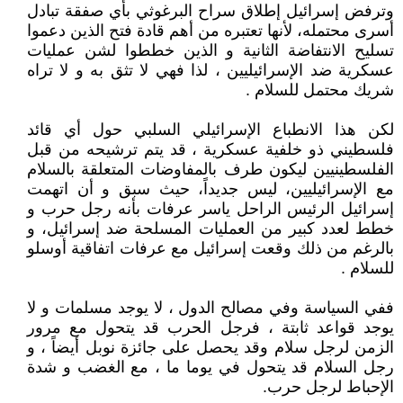
وترفض إسرائيل إطلاق سراح البرغوثي بأي صفقة تبادل
أسرى محتمله، لأنها تعتبره من أهم قادة فتح الذين دعموا
تسليح الانتفاضة الثانية و الذين خططوا لشن عمليات
عسكرية ضد الإسرائيليين ، لذا فهي لا تثق به و لا تراه
شريك محتمل للسلام .
لكن هذا الانطباع الإسرائيلي السلبي حول أي قائد
فلسطيني ذو خلفية عسكرية ، قد يتم ترشيحه من قبل
الفلسطينيين ليكون طرف بالمفاوضات المتعلقة بالسلام
مع الإسرائيليين، ليس جديداً، حيث سبق و أن اتهمت
إسرائيل الرئيس الراحل ياسر عرفات بأنه رجل حرب و
خطط لعدد كبير من العمليات المسلحة ضد إسرائيل، و
بالرغم من ذلك وقعت إسرائيل مع عرفات اتفاقية أوسلو
للسلام .
ففي السياسة وفي مصالح الدول ، لا يوجد مسلمات و لا
يوجد قواعد ثابتة ، فرجل الحرب قد يتحول مع مرور
الزمن لرجل سلام وقد يحصل على جائزة نوبل أيضاً ، و
رجل السلام قد يتحول في يوما ما ، مع الغضب و شدة
الإحباط لرجل حرب.