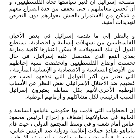
مصلحة إسرائيل أن تُغير سياستها تجاه الفلسطينيين، و
أن تُحسن معاملتهم ، حتى تخفف من حدة الصراع معهم
و تتمكن من الاستمرار بالعيش بجوارهم دون التعرض
لتهديدات أمنية.
و بالنظر إلي ما تقدمه إسرائيل في بعض الأحيان
للفلسطينيين من تسهيلات إنسانية و اقتصادية، نستطيع
القول أن تلك التسهيلات، لا يمكن اعتبارها كافية مقارنة
بمدى النفع الذي ستحصل عليه إسرائيل، في حال
تحسنت أوضاع الفلسطينيين وانخفضت نسبة إحباطهم
من الأوضاع السياسية و الاقتصادية و الإنسانية المتأزمة ،
التي تعتبر من أكبر العوامل التي تدفعهم لصب جم
غضبهم ضد الاحتلال الإسرائيلي بغض النظر عن الأسباب
الوطنية الأخرى،لأنهم بكل بساطه يعتبرون إسرائيل
السبب الرئيسي لكل مشاكلهم و أزماتهم الوطنية.
إن الخطوات التي قامت بها حكومتي نتانياهو السابقة و
الحالية في محاولاتهما إضعاف و إحراج الرئيس محمود
عباس أمام شعبه و في وسط المجتمع الدولي ، حيث قام
نتانياهو بقيادة حملات إعلامية ودولية ضد الرئيس عباس،
متهمه تارة بأنه يشبه تنظيم داعش و أنه يدعم الإرهاب،