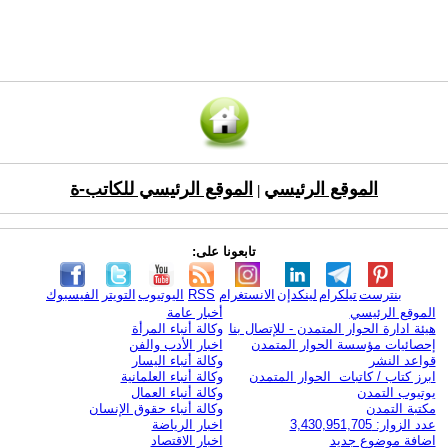
الموقع الرئيسي
الموقع الرئيسي للكاتب-ة
|
تابعونا على:
بنترست
تيلكرام
لينكدإن
الانستغرام
RSS
اليوتيوب
التويتر
الفيسبوك
الموقع الرئيسي
أخبار عامة
هيئة ادارة الحوار المتمدن - للإتصال بنا
وكالة أنباء المرأة
إحصائيات مؤسسة الحوار المتمدن
اخبار الأدب والفن
قواعد النشر
وكالة أنباء اليسار
ابرز كتاب / كاتبات الحوار المتمدن
وكالة أنباء العلمانية
يوتيوب التمدن
وكالة أنباء العمال
مكتبة التمدن
وكالة أنباء حقوق الإنسان
عدد الزوار: 3,430,951,705
اخبار الرياضة
اضافة موضوع جديد
اخبار الاقتصاد