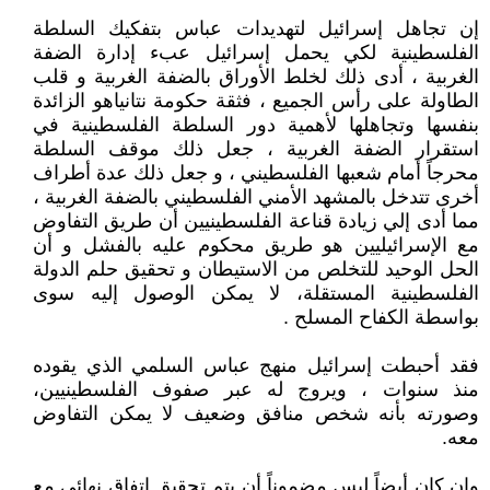
إن تجاهل إسرائيل لتهديدات عباس بتفكيك السلطة
الفلسطينية لكي يحمل إسرائيل عبء إدارة الضفة
الغربية ، أدى ذلك لخلط الأوراق بالضفة الغربية و قلب
الطاولة على رأس الجميع ، فثقة حكومة نتانياهو الزائدة
بنفسها وتجاهلها لأهمية دور السلطة الفلسطينية في
استقرار الضفة الغربية ، جعل ذلك موقف السلطة
محرجاً أمام شعبها الفلسطيني ، و جعل ذلك عدة أطراف
أخرى تتدخل بالمشهد الأمني الفلسطيني بالضفة الغربية ،
مما أدى إلي زيادة قناعة الفلسطينيين أن طريق التفاوض
مع الإسرائيليين هو طريق محكوم عليه بالفشل و أن
الحل الوحيد للتخلص من الاستيطان و تحقيق حلم الدولة
الفلسطينية المستقلة، لا يمكن الوصول إليه سوى
بواسطة الكفاح المسلح .
فقد أحبطت إسرائيل منهج عباس السلمي الذي يقوده
منذ سنوات ، ويروج له عبر صفوف الفلسطينيين،
وصورته بأنه شخص منافق وضعيف لا يمكن التفاوض
معه.
وإن كان أيضاً ليس مضموناً أن يتم تحقيق اتفاق نهائي مع