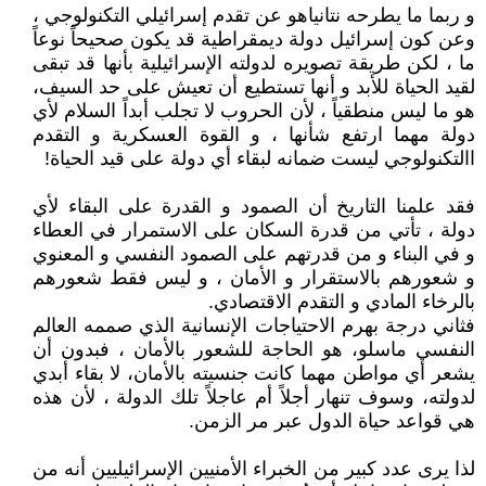
و ربما ما يطرحه نتانياهو عن تقدم إسرائيلي التكنولوجي ،
وعن كون إسرائيل دولة ديمقراطية قد يكون صحيحاً نوعاً
ما ، لكن طريقة تصويره لدولته الإسرائيلية بأنها قد تبقى
لقيد الحياة للأبد و أنها تستطيع أن تعيش على حد السيف،
هو ما ليس منطقياً ، لأن الحروب لا تجلب أبداً السلام لأي
دولة مهما ارتفع شأنها ، و القوة العسكرية و التقدم
االتكنولوجي ليست ضمانه لبقاء أي دولة على قيد الحياة!
فقد علمنا التاريخ أن الصمود و القدرة على البقاء لأي
دولة ، تأتي من قدرة السكان على الاستمرار في العطاء
و في البناء و من قدرتهم على الصمود النفسي و المعنوي
و شعورهم بالاستقرار و الأمان ، و ليس فقط شعورهم
بالرخاء المادي و التقدم الاقتصادي.
فثاني درجة بهرم الاحتياجات الإنسانية الذي صممه العالم
النفسي ماسلو، هو الحاجة للشعور بالأمان ، فبدون أن
يشعر أي مواطن مهما كانت جنسيته بالأمان، لا بقاء أبدي
لدولته، وسوف تنهار أجلاً أم عاجلاً تلك الدولة ، لأن هذه
هي قواعد حياة الدول عبر مر الزمن.
لذا يرى عدد كبير من الخبراء الأمنيين الإسرائيليين أنه من