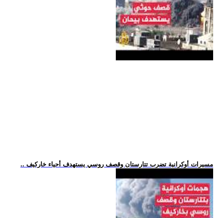
.. مسيرات أوكرانية تضرب تتارستان وقصف روسي يستهدف أحياء خاركيف