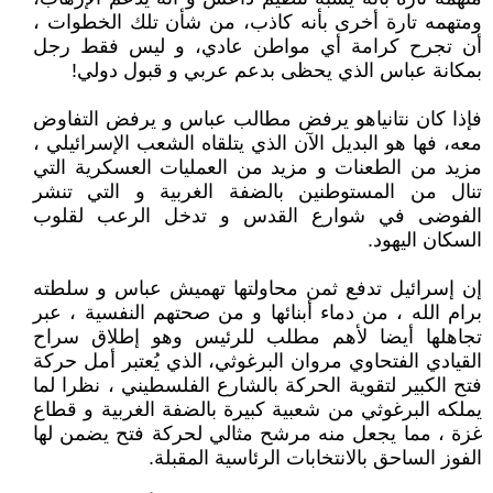
ومتهمه تارة أخرى بأنه كاذب، من شأن تلك الخطوات ،
أن تجرح كرامة أي مواطن عادي، و ليس فقط رجل
بمكانة عباس الذي يحظى بدعم عربي و قبول دولي!
فإذا كان نتانياهو يرفض مطالب عباس و يرفض التفاوض
معه، فها هو البديل الآن الذي يتلقاه الشعب الإسرائيلي ،
مزيد من الطعنات و مزيد من العمليات العسكرية التي
تنال من المستوطنين بالضفة الغربية و التي تنشر
الفوضى في شوارع القدس و تدخل الرعب لقلوب
السكان اليهود.
إن إسرائيل تدفع ثمن محاولتها تهميش عباس و سلطته
برام الله ، من دماء أبنائها و من صحتهم النفسية ، عبر
تجاهلها أيضا لأهم مطلب للرئيس وهو إطلاق سراح
القيادي الفتحاوي مروان البرغوثي، الذي يُعتبر أمل حركة
فتح الكبير لتقوية الحركة بالشارع الفلسطيني ، نظرا لما
يملكه البرغوثي من شعبية كبيرة بالضفة الغربية و قطاع
غزة ، مما يجعل منه مرشح مثالي لحركة فتح يضمن لها
الفوز الساحق بالانتخابات الرئاسية المقبلة.