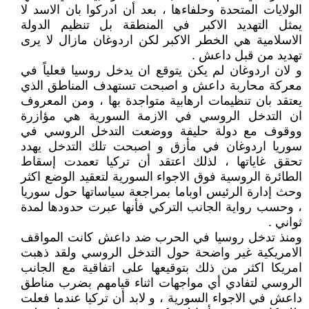
الولايات المتحدة وحلفاءها ، بعد أن ادركوا بان الاسد لا
يمثل التهديد الاكبر في المنطقة بل تنظيم الدولة
الاسلامية هي الخطر الاكبر لكن اردوغان مازال لا يرى
تهديد من قبل داعش .
و لان اردوغان لم يكن يتوقع ان يدخل روسيا فعلياً في
معركة محاربة داعش و اصبحت تستهدف المناطق الذي
يعتقد بان تنظيمات ارهابية متواجدة بها ، ومن المعروف
ان التدخل الروسي في الازمة السورية هي مؤازرة
ووقوف مع دولة حليفة ووضعت التدخل الروسي في
سوريا اردوغان في مأزق و اصبحت تلك التدخل يهدد
تحقق غاياتها ، لذلك اعتقد أن تركيا تعمدت إسقاط
الطائرة الروسية فوق الاجواء السورية لتعقيد الوضع اكثر
وحث إدارة الرئيس اوباما بمراجعة سياساتها حول سوريا
، وحسب رواية الجانب التركي فأنها عبرت حدودها لمدة
ثواني .
ومنذ تدخل روسيا في الحرب ضد داعش كانت المواقف
الامريكية غير واضحة حول التدخل الروسي ولقد ذهبت
امريكا اكثر من ذلك بتوقيعها على اتفاقية مع الجانب
الروسي لتفادي أي مواجهات اثناء قيامهم بضرب مناطق
داعش في الاجواء السورية ، و لابد أن تركيا عندما فعلت