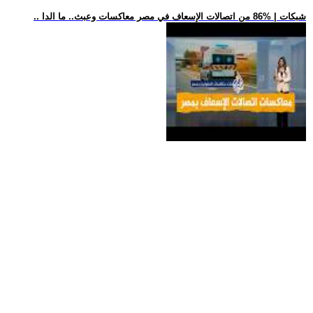
.. شبكات | %86 من اتصالات الإسعاف في مصر معاكسات وعبث.. ما الدا