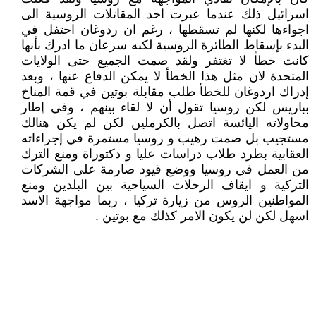
اسرائيل ذلك عندما عبرت احد المقاتلات الروسية الى
اجواءها لكنها لم تسقطها ، رغم ان ردوغان احتفل في
البدء بإسقاط الطائرة الروسية لكنه سرعان ما ادرك بأنها
كانت خطأ لا تغتفر ولقد صمت الجميع حتى الولايات
المتحدة لان مثل هذا الخطأ لا يمكن الدفاع عنها ، وبعد
إدراك اردوغان للخطأ طلب مقابلة بوتين في قمة المناخ
بباريس لكن روسيا تقول أن لا لقاء بينهم ، وفي إطار
محاولاته اليائسة اتصل بالكرملين لكن لم يكن هنالك
مستجيب بل صمت رهيب و روسيا مستمرة في إجراءاته
العقابية بطرد طلاب دراسات عليا و دكتوراة ومنع الترك
من العمل في روسيا ووضع قيود صارمة على الشركات
التركية و ايقاف الرحلات السياحية بين البلدين ومنع
المواطنين الروس من زيارة تركيا ، ربما مواجهة الاسد
اسهل لكن لن يكون الامر كذلك مع بوتين .