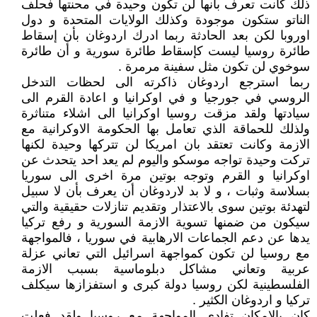
ذلك كانت تعرف بأنها لن تكون وحيدة في محنتها فحلف
الناتو ستكون موجودة وكذلك الولايات المتحدة و دول
اوروبا لكن بعد الحادثة ربما ادرك اردوغان بأن إسقاط
طائرة روسيا ليست كإسقاط طائرة سورية و أن طائرة
سوخوي لن تكون مثل سفينة مرمرة .
ربما استرجع اردوغان ذاكرته الى لحظات التدخل
الروسي في جورجيا و في اوكرانيا و اعادة القرم الى
سيادتها ولقد مزقت روسيا اوكرانيا الى اشلاء متناثرة
ولذلك للحماقة الذي تعامل بها الحكومة الاوكرانية مع
الازمة وكانت تعتقد بان امريكا لن تتركها وحيدة لكنها
تركت وحيدة تواجه موسكو واليوم لم يعد احد يتحدث عن
اوكرانيا و القرم وتوجه بوتين مرة اخرى الى سوريا
بسلاسة وثبات ، و لا بد لاردوغان أن يعرف بأن لا سبيل
لتهدئة بوتين سوى بالاعتذار وتقديم تنازلات حقيقية والتي
سيكون من ضمنها تسوية الازمة السورية و رفع تركيا
يدها عن دعم الجماعات الارهابية في سوريا ، فالمواجهة
مع روسيا لن تكون كمواجهة اسرائيل التي تعاني عزلة
عربية وتعاني مشاكل دبلوماسية بسبب الازمة
الفلسطينية لكن روسيا دولة كبرى و استفزازها سيكلف
تركيا و اردوغان الكثير .
كان بالإمكان تفادي المواجهة مع روسيا ولقد فعلت