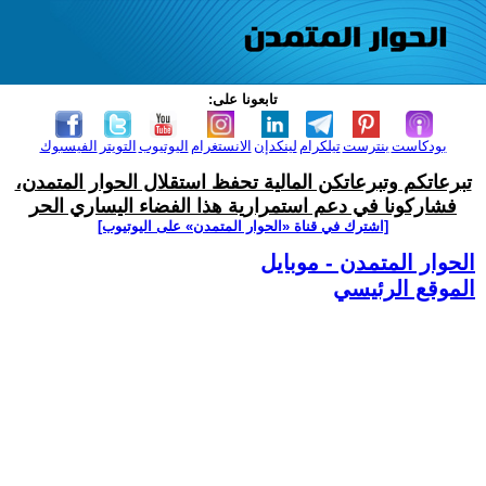
تابعونا على:
بودكاست
بنترست
تيلكرام
لينكدإن
الانستغرام
اليوتيوب
التويتر
الفيسبوك
تبرعاتكم وتبرعاتكن المالية تحفظ استقلال الحوار المتمدن،
فشاركونا في دعم استمرارية هذا الفضاء اليساري الحر
[اشترك في قناة ‫«الحوار المتمدن» على اليوتيوب]
الحوار المتمدن - موبايل
الموقع الرئيسي