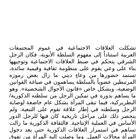
تشكلت العلاقات الاجتماعية في عموم المجتمعات
العربية استناداً إلى مفهوم السلطة الأبوية، فكان الرجل
الشرقي يتحكم في ضبط العلاقات الاجتماعية وتوجيهها
بناء على وعي يقوم على منظومة ثقافية وقيمية سائدة،
تستمد حضورها من وعاءٍ ديني ما زال بعض رموزه
المرتبطين عضوياً بالسلطة يساهمون في صياغة القوانين
الوضعية، وبشكل خاص «قانون الأحوال الشخصية». وهو
ما يساهم بدوره في تمكين الرجل من سلطته الذكورية/
البطريركية، فيما تبقى المرأة بشكل عام خاضعة لوصاية
الرجل وسلطته في إطار علاقة تقوم على التبعية. ولم
ينحصر ذلك على مراحل تاريخية كان فيها للرجل الدور
الأساس في العملية الإنتاجية. فالثقافة الذكورية ما زالت
تساهم في استمرار العلاقات الذكورية حتى بعد دخول
المرأة مجالات العمل. وما وصلت إليه المرأة من تفوق