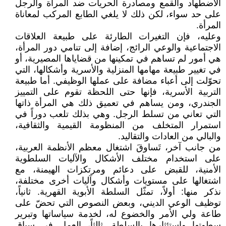
الاضطهاد والقمع ومصادرة الحريات ضد المرأة والرجل
على حد سواء، لكن ذلك لا يلغي الطابع المركب لمعاناة
المرأة.
وعليه، فإن التغيرات الطارئة على طبيعة العلاقات
الاجتماعية والوعي الرائج، إضافة إلى تنامي دور المرأة،
هي أمور لم تساهم في تمكينها من قضاياها المصيرية، أو
في تغيير طبيعة مهامها المنزلية والأسرية وأشكالها، التي
تحوّلت إلى أعباء مضافة على عملها الوظيفي. أما طبيعة
التربية الأسرية، فإنها حتى اللحظة تقوم على التمييز
الجندري، ومن يساهم في تعميق ذلك هي المرأة ذاتها
التي تعاني من تسلط الرجل. وهي بذلك تلعب دوراً في
استمرار المتخلف من المنظومة القيمية والثقافية،
والبالي من العادات والتقاليد.
من جانب آخر، تَساوقَ اشتغال معظم الأنظمة العربية،
على استخدام مختلف الأشكال والآليات السلطوية
الأمنية، للقبض على دعائم ومرتكزات الهيمنة، مع
اشتغالها على مستويات وأشكال وآليات أخرى مختلفة،
نذكر منها: أولاً، تمثّل السلطة الأبوية القهرية. ثانياً،
توظيف الوعي الديني، وبعض النصوص التي تحضّ على
طاعة ولي الأمر والخضوع له، لخدمة سياساتها وتبرير
سطوتها واستئثارها بالسلطة. ثالثاً، العمل في سياق