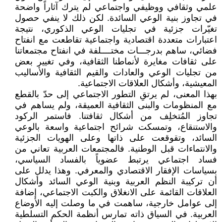
علمي وثقافي ووظيفي واجتماعي لم يترك آثاراً واضحة
في تجاوز بنية الوعي السائدة. لكن ذلك لا ينفي حصول
تغيّرات جزئية في تجليات الوعي الذكوري، نتيجة
اعتبارات متعددة اقتصادية واجتماعية تقاطعت مع انفتاح
فضائي، ساهم بدرجـــات مختــــلفة في انفتاح مجتمعاتنا
على ثقافات مغايرة لأنماطنا الثقافية، وفي تغيير بعض
من تجليات الوعي والعادات والقيم الثقافية والأساليب
المعيشية، وأشكال العلاقات الاجتماعية.
بهذا المعنى، لم يرتقِ التطور الاجتماعي إلى حدّ بالقطع
مع المنظومات والبنى الثقافية العميقة، ولم يساهم في
تجاوز المُتخلِف من أشكال ثقافتنا. فاستمر الركود
والاستنقاع، وتمسكت شرائح اجتماعية واسعة بالوعي
السائد، وتقوقعت على ذاتها وعلى الهويات الجزئية
والانتماءات قبل الوطنية. فالمجتمعات العربية تعاني من
فساد اجتماعي يرتبط عضوياً بالفساد السياسي،
بسياسات الإفقار الاقتصادي والمعرفي. وهذا يدلل على
أن تركيبة النظم العربية وبنية الوعي السائد وأشكال
العلاقات القائمة على الانغلاق والكبت الاجتماعي، إضافة
إلى عوامل خارجية، ساهمت في ما وصلت إليه الأوضاع
العربية. في السياق ذاته تمارس أنظمة الحكم التسلطية