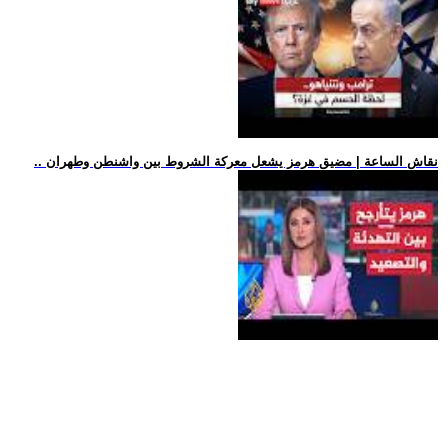
.. نقاش الساعة | مضيق هرمز يشعل معركة الشروط بين واشنطن وطهران