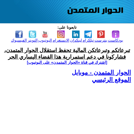
تابعونا على:
بودكاست
بنترست
تيلكرام
لينكدإن
الانستغرام
اليوتيوب
التويتر
الفيسبوك
تبرعاتكم وتبرعاتكن المالية تحفظ استقلال الحوار المتمدن،
فشاركونا في دعم استمرارية هذا الفضاء اليساري الحر
[اشترك في قناة ‫«الحوار المتمدن» على اليوتيوب]
الحوار المتمدن - موبايل
الموقع الرئيسي