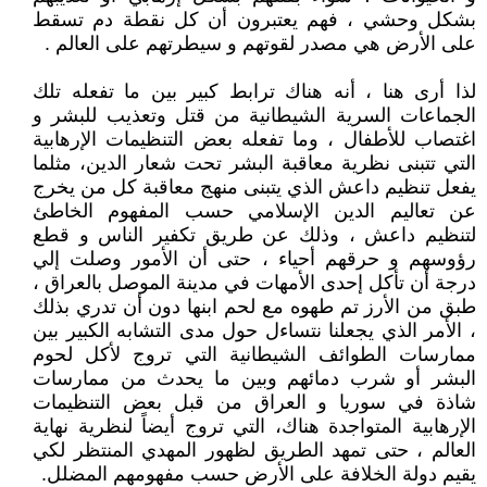
بشكل وحشي ، فهم يعتبرون أن كل نقطة دم تسقط
على الأرض هي مصدر لقوتهم و سيطرتهم على العالم .
لذا أرى هنا ، أنه هناك ترابط كبير بين ما تفعله تلك
الجماعات السرية الشيطانية من قتل وتعذيب للبشر و
اغتصاب للأطفال ، وما تفعله بعض التنظيمات الإرهابية
التي تتبنى نظرية معاقبة البشر تحت شعار الدين، مثلما
يفعل تنظيم داعش الذي يتبنى منهج معاقبة كل من يخرج
عن تعاليم الدين الإسلامي حسب المفهوم الخاطئ
لتنظيم داعش ، وذلك عن طريق تكفير الناس و قطع
رؤوسهم و حرقهم أحياء ، حتى أن الأمور وصلت إلي
درجة أن تأكل إحدى الأمهات في مدينة الموصل بالعراق ،
طبق من الأرز تم طهوه مع لحم ابنها دون أن تدري بذلك
، الأمر الذي يجعلنا نتساءل حول مدى التشابه الكبير بين
ممارسات الطوائف الشيطانية التي تروج لأكل لحوم
البشر أو شرب دمائهم وبين ما يحدث من ممارسات
شاذة في سوريا و العراق من قبل بعض التنظيمات
الإرهابية المتواجدة هناك، التي تروج أيضاً لنظرية نهاية
العالم ، حتى تمهد الطريق لظهور المهدي المنتظر لكي
يقيم دولة الخلافة على الأرض حسب مفهومهم المضلل.