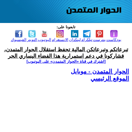
تابعونا على:
بودكاست
بنترست
تيلكرام
لينكدإن
الانستغرام
اليوتيوب
التويتر
الفيسبوك
تبرعاتكم وتبرعاتكن المالية تحفظ استقلال الحوار المتمدن،
فشاركونا في دعم استمرارية هذا الفضاء اليساري الحر
[اشترك في قناة ‫«الحوار المتمدن» على اليوتيوب]
الحوار المتمدن - موبايل
الموقع الرئيسي