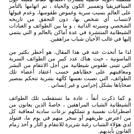
الميتافيزيقيا وتفسير الكون والحياة ، تم اتهامها بالتأمر
على العالم بسبب سرية وغموض طقوسها، وعدم قبولها
لانتساب أي شخص بها، دون التحقق من تاريخه
الشخصي وسيرته الذاتية ، و ما بين الطوائف و العبادات
الشيطانية المنتشرة في عدة أماكن بالعالم و التي ينتمي
إليها في غالب الأحيان شباب مراهقين.
لذا ما أتحدث عنه في هذا المقال، هو أخطر بكثير من
الماسونية ، حيث هناك عدد كبير من الطوائف السرية
التي تتبنى طقوس شيطانية من أجل الانتقام من البشر
ومعاقبتهم على خطاياهم حسب اعتقاد أعضاء تلك
الطوائف، التي نصبت نفسها كآلهة بشرية تتحكم بمصير
ضحاياها بشكل إجرامي و غير إنساني .
و كما ذكرت أنفاً ، عادة ما تستقطب تلك الطوائف
الشيطانية الشباب المراهقين ، خاصةً الذين يعانون من
اضطرابات نفسية و تتملكهم نزعات سادية لمعاقبة كل
من اعترض طريقهم أو سخر منهم في يوم ما، فتتولد
لدي هؤلاء الشباب رغبة شريرة للانتقام و الثأر و أخذ زمام
القانون بأيديهم.