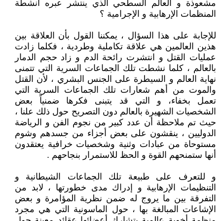
مشعوذة و العالم السطحي الذي ينتشر عبره أنشطة
المنظمات الإرهابية و الإجرامية ؟
للإجابة على هذا السؤال ، يمكننا القول بأن العلاقة بين
هذين العالمين هي علاقة تكاملية وطردية ، فكلما زادت
عمليات القتل و انتشرت رائحة الدم و زاد حجم الدمار
بالعالم ، كلما نشطت تلك الجماعات السرية التي تتمنى
نهاية العالم و السيطرة على الجنس البشري ، لأن القتل
والموت من أهم شعارات تلك الجماعات السرية التي
تعمل بخفاء، و التي قد يتبنى فكرها ضمنياً بعض
الشخصيات الشهيرة بالعالم دون التصريح حول ذلك علنا ،
حيث تم ملاحظة أن عدد كبير من نجوم الفن و الرياضة
الدوليين ، ينقشون على بعض أجزاء من جسدهم وشوم
مستوحاة من عبادات وثنية وشخصيات خرافية يعتقدون
أنها ستمنحهم القوة و الحظ للاستمرار بنجاحهم .
و للتعرف على طبيعة تلك الجماعات الشيطانية و
التنظيمات الإرهابية و إدراك مدى خطورتها ، لابد من
التفرقة بين ما يروج له ضمن نظرية المؤامرة و بعض
الإشاعات المبالغة بها ، حول الماسونية التي هي مجرد
منظمة أخوية عالمية يتشارك أعضائها عقائد معينة حول