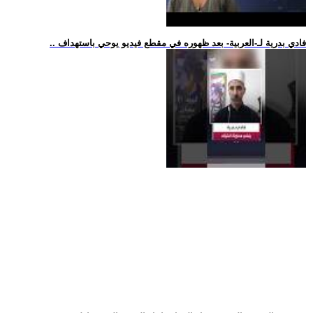
.. فادي بدرية لـ-العربية- بعد ظهوره في مقطع فيديو يوحي باستهداف