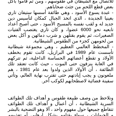
للاتصال مع الشيطان في طقوسهم ، ومن ثم قاموا بأكل
بعض قطع اللحم من جثث ضحاياهم.
- عبدة يسوع الأسود ، وهي طائفة أسسها ستيفان تاري
بغينيا الجديدة ، الذي اتخذ الجبال كمكان لتأسيس دين
جديد له و لقب نفسه بالمسيح الأسود ، حتى أصبح أعداد
تابعيه نحو 6000 عضوا، و كان تاري يغتصب الفتيات
الصغيرات، ثم يقوم بقتلهن و شرب دمائهن و أكل بعض
من لحومهن كجزء من الطقوس الشيطانية.
- المخطط العالمي العظيم ، وهي مجموعة شيطانية
تأسست عام 1989 في البرازيل، كانت تقوم بخطف
الأولاد و تقطع أعضائهم الحساسة الداخلية، ثم تتركهم
في الغابة ينزفون حتى الموت ، حيث كانت تعتقد تلك
الطائفة ، أن الأولاد الذين ولدوا بعد عام 1981 ، هم
ملعونون و يجب إبادتهم حتى تقترب نهاية العالم، وتأتي
سفينة فضائية لاصطحابهم لكوكب أخر.
ونلاحظ من وصف طبيعة طقوس و أهداف تلك الطوائف
السرية الشيطانية ، أن أعمال و أهداف تلك الطوائف
تتقاطع جميعها حول مفهوم واحد ، ألا وهو التضحية بالبشر
و الحيوانات ، سواء بقتلهم بشكل إرهابي أو تعذيبهم