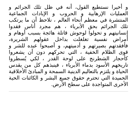
و أخيرا نستطيع القول، أنه في ظل تلك الجرائم و
العمليات الإرهابية و الحروب و الإبادات الجماعية
المنتشرة في معظم أنحاء العالم ، نلاحظ أن ما يرتكب
تلك الجرائم بحق الأبرياء ، هم مجرد أناس فقدوا
إنسانيتهم و تحولوا لوحوش قاتلة هائجة بسبب أوهام و
أمراض نفسية تغلغلت بداخل عقولهم الشريرة،
فأفقدتهم بصيرتهم و أدميتهم، و أصبحوا عبده للشر و
قوى الظلام الخفية ، التي تحركهم دون أن يشعروا
كأحجار الشطرنج على لوحة القدر ، لكي يُسطروا
تاريخهم الأسود بدماء الأبرياء ، فينبذهم كل من يقدس
الحياة و يلتزم بالتعاليم الدينية السمحة و المبادئ الأخلاقية
الحميدة التي تحترم حقوق جميع البشر و الكائنات الحية
الأخرى المتواجدة على سطح الأرض.