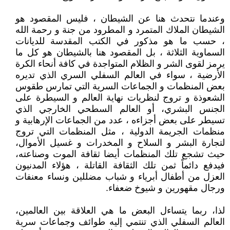
وعندما نتحدث هنا عن الشيطان ، فليس المقصود هو
الشيطان الملاك المتمرد و المطرود من جنة و رحمة الله
، حسب ما هو مذكور في الكتب المقدسة للديانات
السماوية الثلاثة ، بل المقصود هنا بالشيطان هو كل ما
يرمز لقوى الشر و الظلام المتواجدة في كافة أنحاء الكرة
الأرضية ، سواء في العالم السفلي السري الذي تديره
بعض المنظمات و الجماعات السرية التي تمارس طقوس
الشعوذة و تروج لنظريات نهاية العالم و السيطرة على
الجنس البشري، أو العالم السطحي الخارجي الذي
تسيطر على بعض أجزاءه ، عدد من الجماعات الإرهابية و
منظمات الجريمة الدولية ، مثل المنظمات التي تروج
لتجارة البشر و السلاح و المخدرات و غسيل الأموال،
حيث تشجع تلك المنظمات أيضا ثقافة الموت وصناعته،
فيدفع دائماً ثمن تلك الثقافة القاتلة ، هؤلاء المدنيون
العزل من أطفال أبرياء و شباب مضللين ونساء معنفات
ورجال مقهورين و شيوخ ضعفاء.
لذا، ربما يتساءل البعض ما هي العلاقة بين العالمين،
العالم السفلي الذي تنتمي إليه طوائف وجماعات سرية