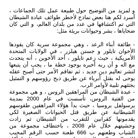
و لمزيد من التوضيح حول طبيعة عمل تلك الجماعات ،
أسرد لكم هنا بعض نماذج لأخطر طوائف عبادة الشيطان
التي تم اكتشافها في عدد من بلدان العالم، و التي كان
ضحاياها ، بشر وحيوانات بريئة مثل:
- طائفة أبناء الرعد ، وهي مجموعة سرية كان يقودها
الأخوان تايلور و جستن هيلزر ، في الولايات المتحدة
الأمريكية ، حيث زعم تايلور ، أحد الأخوين ، أنه يتحدث
مع اله و أن ربه أخبره بوجود خطة ما ، يجب أن يتبعها
لنشر تعاليم دين جديد ، ثم تفاقم الأمر حتى أصبح عقله
يوحى له بقتل أبرياء عن طريق ذبح رؤوسهم و التمثيل
بجثثهم تلبية لأوامر الرب.
- عبدة الشيطان من المراهقين الروس ، و هي مجموعة
من الفتية الروس، تأسست في عام 2000 بمدينة
يرسولفل بروسيا ، حيث بدأ هؤلاء المراهقين طقوسهم
الشيطانية عن طريق قتل الحيوانات الصغيرة لكي
يقدمونها كقرابين للتقرب من الشيطان ثم زادت
وحشيتهم خلال عام 2008 ، باختطاف مجموعة من
الشباب وطعنهم ب 666 طعنة حسب الرقم المحبب