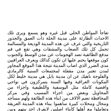
تفاجأ المواطن الحلي قبل غيره وهو يسمع ويرى تلك
الاحداث الطارئة على مدينة الحلة ذات العمق والجذور
التاريخية والتي عرف عن هذه المدينة الوديعة والمسالمة
تحمل كل تلك الصعاب والمشقات وهي تقع في فم
مدفع الطائفية تصد الهجومات عن مدن الوسط والجنوب
كون موقعها يحتم عليها ان تكون كذالك ويعرف العراقيين
مدى الضرر الذي اصاب المدينة نتيجة هذا الموقع المجاور
لمدن تعتبر مدن مقفلة لمجتمعات السنية كالرمادي
والفلوجة ناهيك عن ان مدينة بابل هي مدينة خليط لكل
المكونات العراقية وفيها السنة يتمركزون في نواحي
واقضية كاملة مثل اليوسفية واللطيفية واجزاء من
المحاويل وبعض من اجزاء المسيب وفي مركز
المحافظة تضم الالاف من ابناء هذه الطائفة ولهم مساجد
ومحال ومحلات كبيرة ساهموا ببناء هذه المدينة العريقة
وتعاملوا مع أهلها كابناء اصليين لايفرق احد بينهم وبين