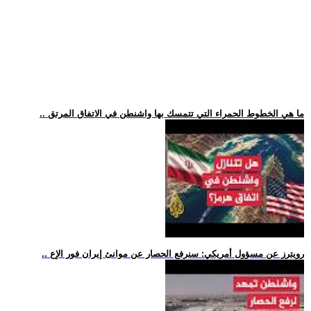
.. ما هي الخطوط الحمراء التي تتمسك بها واشنطن في الاتفاق المرتق
.. رويترز عن مسؤول أمريكي: سنرفع الحصار عن موانئ إيران فور الإع