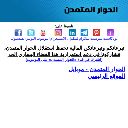
تابعونا على:
بودكاست
بنترست
تيلكرام
لينكدإن
الانستغرام
اليوتيوب
التويتر
الفيسبوك
تبرعاتكم وتبرعاتكن المالية تحفظ استقلال الحوار المتمدن،
فشاركونا في دعم استمرارية هذا الفضاء اليساري الحر
[اشترك في قناة ‫«الحوار المتمدن» على اليوتيوب]
الحوار المتمدن - موبايل
الموقع الرئيسي