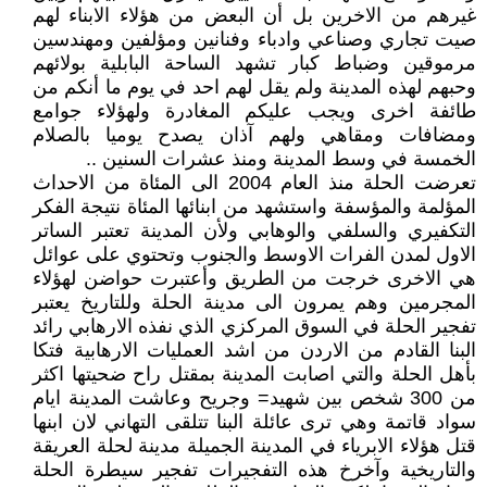
غيرهم من الاخرين بل أن البعض من هؤلاء الابناء لهم
صيت تجاري وصناعي وادباء وفنانين ومؤلفين ومهندسين
مرموقين وضباط كبار تشهد الساحة البابلية بولائهم
وحبهم لهذه المدينة ولم يقل لهم احد في يوم ما أنكم من
طائفة اخرى ويجب عليكم المغادرة ولهؤلاء جوامع
ومضافات ومقاهي ولهم آذان يصدح يوميا بالصلام
الخمسة في وسط المدينة ومنذ عشرات السنين ..
تعرضت الحلة منذ العام 2004 الى المئاة من الاحداث
المؤلمة والمؤسفة واستشهد من ابنائها المئاة نتيجة الفكر
التكفيري والسلفي والوهابي ولأن المدينة تعتبر الساتر
الاول لمدن الفرات الاوسط والجنوب وتحتوي على عوائل
هي الاخرى خرجت من الطريق وأعتبرت حواضن لهؤلاء
المجرمين وهم يمرون الى مدينة الحلة وللتاريخ يعتبر
تفجير الحلة في السوق المركزي الذي نفذه الارهابي رائد
البنا القادم من الاردن من اشد العمليات الارهابية فتكا
بأهل الحلة والتي اصابت المدينة بمقتل راح ضحيتها اكثر
من 300 شخص بين شهيد= وجريح وعاشت المدينة ايام
سواد قاتمة وهي ترى عائلة البنا تتلقى التهاني لان ابنها
قتل هؤلاء الابرياء في المدينة الجميلة مدينة لحلة العريقة
والتاريخية وآخرخ هذه التفجيرات تفجير سيطرة الحلة