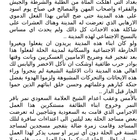
بغداد التي اهلكت المئاة من الطلبة والشرطة والجيش
والفقراء واصحاب المهن والمصالح في صباح يوم اسود
على هذه المدينة حتى ضج الناس بهذا الفعل الدموي
الارهابي الذي تعرضت له المدينة وهناك العشرات على
شاكلة هذه الاحداث كل ذالك ولم يحدث اي مساس
بالنسيج الاجتماعي لهذه المدينة ..
ولو كان ابناء هذه المدينة يريدون ان يفعلوا ويغيروا
الخارطة الاجتماعية والسكانية لمدينة الحلة لفعلوا هذا
بعد تفجير قبة وضريح الاماميين العسكريين وبانت وقتها
بوادر حرب طائفية اوشكت ان تأكل الاخضر واليابس لك
اهالي هذه المدينة ذات الاغلبية الشيعية لم ينجروا وراء
هذه الايحائات والتحركات المشبوهة ولزموا الهدوء بفضل
حنكة كبارهم وعلمائهم وحسن خلق ابنائهم الذين حموا
الجار قبل الدار ..
بالأمس وعقب اعدام الشيخ العلامة السعودي نمر باقر
النمر وخروج ابناء الطائفة مستنكرين هذا العمل
الاجرامي الذي قامت به السعودية وشاجبين له تعرضت
بعض مساجد الحلة بعد ليلتين الى اعتداءات سافرة لتلك
المساجد وقامت زمرة ضالة بتفجير مسجدين لمساجد
السنة في الحلة دون أي تبرير او سبب يذكر لهذا العمل
حتى ان اهالي الحلة استنكروا هذا العمل ومن قام به لا