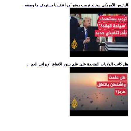
.. الرئيس الأمريكي دونالد ترمب يوقع أمرا تنفيذيا يستهدف ما وصفه
.. هل كانت الولايات المتحدة على علم ببنود الاتفاق الإيراني العم