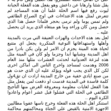
يقل شئنا وارهابا عن داعش وهو يفعل هذه الفعلة الجبانة
ليوت رفع فيها اسم الحلة علما أن هذه المساجد لم
تتعرض لمثل هذه الاعتداءات في اوج الصراع الطائفي
ولم تمس يوما ولم ترمى بحجر فلماذا حصل هذا الذي
حصل ومن كان وراءه وما هو مبتغاه الذي يريد ان يحصل
عليه ..
لعل بعد هذه الاحداث والهزات العنيفة التي مرت بالمدينة
وأهلها واستهدافاتها النوعية المتكررة يجعل اي متتبع
لحياة هذه المينة يجزم ان الامر لم ولن يكن بادرا من
اهل المدينة وشبابها ابدا وجزما ولو كان في المينة مثل
هذه لنزعة العدوانية لحدثت العشرات مثلها منذ العام
2006 وهدمت لمساجد واخرج الناس الى اماكن اخرى
لكن كل الذي يجب قوله ويؤكد عليه ان الذي حدث هو
من صنع ايادي خفية من خارج المدينة ارادت ان تق4ول
كلمة فاسدة في المدينة فدست او دفعت لمن يفعل مثل
هذا الفعل لغايات معلومة ومعروفة الغرض منها التأجيج
الطائفي في الحلة التي فشلوا قبل عشر اعوام واعادوا
الكرة اليوم ..
استنكر اهل الحلة هذه الفعلة وخرج ناسها عفويا مطالبين
الاجهزة الامنية بالقبض على الجناة ومحاكمتهم محاكمة