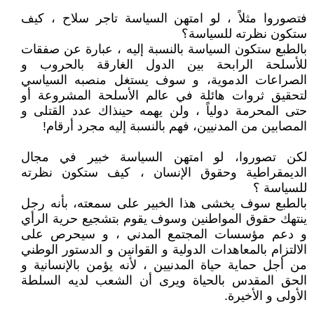
فتصوروا مثلاً ، لو امتهن السياسة تاجر سلاح ، كيف
ستكون نظرته للسياسة؟
بالطبع ستكون السياسة بالنسبة إليه ، عبارة عن صفقات
للأسلحة الرابحة بين الدول الغارقة بالحروب و
الصراعات الدموية، و سوف يستغل منصبه السياسي
لتحقيق ثروات هائلة في عالم الأسلحة المشروعة أو
حتى المحرمة دولياً ، ولن يهمه حينذاك عدد القتلى و
المصابين من المدنيين، فهم بالنسبة إليه مجرد أرقام!
لكن تصوروا، لو امتهن السياسة خبير في مجال
الديمقراطية وحقوق الإنسان ، كيف ستكون نظرته
للسياسة ؟
بالطبع سوف يخشى هذا الخبير على سمعته، بأنه رجل
ينتهك حقوق المواطنين وسوف يقوم بتشجيع حرية الرأي
و دعم مؤسسات المجتمع المدني ، و سيحرص على
الالتزام بالمعاهدات الدولية و القوانين و الدستور الوطني
من أجل حماية حياة المدنيين ، لأنه يؤمن بالإنسانية و
الحق المقدس بالحياة ويرى أن الشعب لديه السلطة
الأولى و الأخيرة.