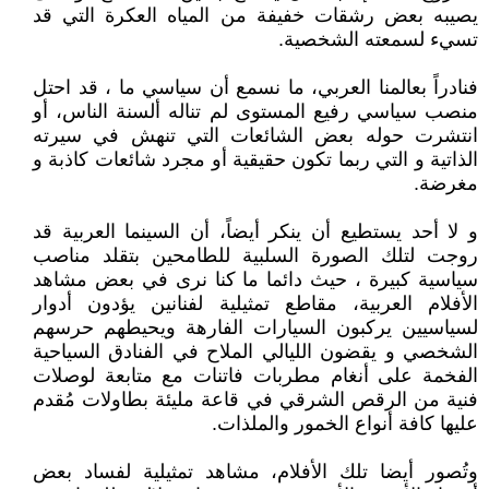
يصيبه بعض رشقات خفيفة من المياه العكرة التي قد
تسيء لسمعته الشخصية.
فنادراً بعالمنا العربي، ما نسمع أن سياسي ما ، قد احتل
منصب سياسي رفيع المستوى لم تناله ألسنة الناس، أو
انتشرت حوله بعض الشائعات التي تنهش في سيرته
الذاتية و التي ربما تكون حقيقية أو مجرد شائعات كاذبة و
مغرضة.
و لا أحد يستطيع أن ينكر أيضاً، أن السينما العربية قد
روجت لتلك الصورة السلبية للطامحين بتقلد مناصب
سياسية كبيرة ، حيث دائما ما كنا نرى في بعض مشاهد
الأفلام العربية، مقاطع تمثيلية لفنانين يؤدون أدوار
لسياسيين يركبون السيارات الفارهة ويحيطهم حرسهم
الشخصي و يقضون الليالي الملاح في الفنادق السياحية
الفخمة على أنغام مطربات فاتنات مع متابعة لوصلات
فنية من الرقص الشرقي في قاعة مليئة بطاولات مُقدم
عليها كافة أنواع الخمور والملذات.
وتُصور أيضا تلك الأفلام، مشاهد تمثيلية لفساد بعض