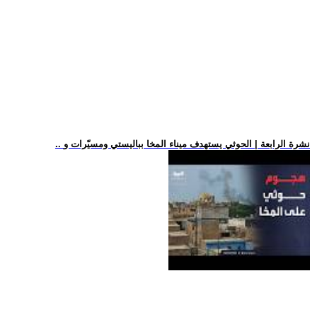
.. نشرة الرابعة | الحوثي يستهدف ميناء المخا بباليستي ومسيّرات و