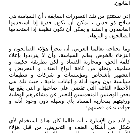
القانون.
إذن نستنتج من تلك التصورات السابقة ، أن السياسة هي
سلاح ذو حدين ، يمكن أن تكون قذرة إذا استخدمها
الفاسدون و القتلة و يمكن أن تكون نظيفة إذا استخدمها
الصالحون و النزهاء.
وما نحتاجه بعالمنا العربي، أن يتجرأ هؤلاء الصالحون و
النزهاء بالخوض بعالم السياسة، وأن لا يترددوا بإعلاء
كلمة الحق، ومحاربة الفساد و لكن بطريقة حكيمة و
سلمية، وتخلو من كافة أنواع العنف و التحريض و
التشهير بأشخاص ومؤسسات و شركات و تنظيمات
سياسية دون وجود أدلة و إثباتات مادية ، حيث تلك هي
الأخطاء القاتلة التي تقضي على صاحبها و التي يقع بها
بعض الوطنيين المتحمسين للتعبير عن مشاعرهم الوطنية
ورغبتهم بمحاربة الفساد بأي وسيلة دون وجود أدلة و
جهات تدعم قضيتهم!
و لابد من الإشارة ، أنه طالما كان هناك استخدام لأي
شكل من أشكال العنف و التحريض، من قبل هؤلاء