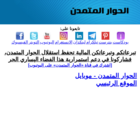
تابعونا على:
بودكاست
بنترست
تيلكرام
لينكدإن
الانستغرام
اليوتيوب
التويتر
الفيسبوك
تبرعاتكم وتبرعاتكن المالية تحفظ استقلال الحوار المتمدن،
فشاركونا في دعم استمرارية هذا الفضاء اليساري الحر
[اشترك في قناة ‫«الحوار المتمدن» على اليوتيوب]
الحوار المتمدن - موبايل
الموقع الرئيسي