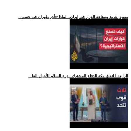
.. مضيق هرمز وصناعة القرار في إيران.. لماذا تتأخر طهران في حسم
.. الرابعة | اتفاق مكة للدفاع المشترك.. درع السلام للأجيال القا