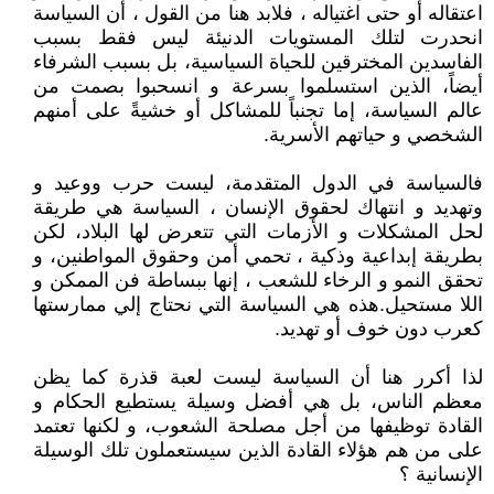
اعتقاله أو حتى اغتياله ، فلابد هنا من القول ، أن السياسة
انحدرت لتلك المستويات الدنيئة ليس فقط بسبب
الفاسدين المخترقين للحياة السياسية، بل بسبب الشرفاء
أيضاً، الذين استسلموا بسرعة و انسحبوا بصمت من
عالم السياسة، إما تجنباً للمشاكل أو خشيةً على أمنهم
الشخصي و حياتهم الأسرية.
فالسياسة في الدول المتقدمة، ليست حرب ووعيد و
وتهديد و انتهاك لحقوق الإنسان ، السياسة هي طريقة
لحل المشكلات و الأزمات التي تتعرض لها البلاد، لكن
بطريقة إبداعية وذكية ، تحمي أمن وحقوق المواطنين، و
تحقق النمو و الرخاء للشعب ، إنها ببساطة فن الممكن و
اللا مستحيل.هذه هي السياسة التي نحتاج إلي ممارستها
كعرب دون خوف أو تهديد.
لذا أكرر هنا أن السياسة ليست لعبة قذرة كما يظن
معظم الناس، بل هي أفضل وسيلة يستطيع الحكام و
القادة توظيفها من أجل مصلحة الشعوب، و لكنها تعتمد
على من هم هؤلاء القادة الذين سيستعملون تلك الوسيلة
الإنسانية ؟