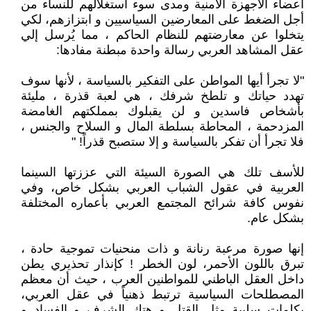
أعضاء الأجهزة الأمنية ومدى سوء استغلالهم للنساء من
أجل الضغط على المعارضين السياسيين و ابتزازهم، لكي
يتخلوا عن معارضتهم للنظام الحاكم ، مما يُرسل إلي
عقل المشاهد العربي رسالة واحدة مبطنة مفادها:
"لا تجرأ أيها المواطن على التفكير بالسياسة ، لأنها سوف
تهدد حياتك و تلطخ شرفك ، هي لعبة قذرة ، مليئة
بأشخاص فاسدين و لن يقبلوك بمملكتهم الغامضة
المزدحمة ، المحاطة بسلطة المال و السلاح والجنس ،
فلا تجرأ أن تفكر بالسياسة و إلا ستصبح قذراً! "
للأسف تلك هي الصورة السيئة التي عززتها السينما
العربية في عقول الشباب العربي بشكل خاص، وفي
نفوس كافة شرائح المجتمع العربي بأعماره المختلفة
بشكل عام.
إنها صورة مرعبة رنانة و ذات منحنيات تموجية حادة ،
تبرق باللون الأحمر، لون الخطر ! كإنذار تحذيري يطن
داخل العقل الباطني للمواطنين العرب ، حيث أن معظم
المصطلحات السياسية ترتبط ذهنياً في عقل العربي،
بكلمات سلبية مثل القتل و هتك الشرف و الفساد و