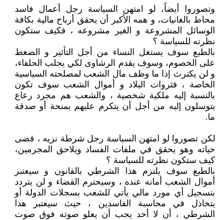
وتصوروا أيضاً، لو امتهن السياسة رجل أعمال فاسد
محاط بالغانيات، و همه الأكبر أن يحقق أرباح مالية بكافة
الوسائل المشروعة و الغير مشروعه ، فكيف ستكون
نظرته للسياسة ؟
بالطبع سوف يستغل النساء من أجل التأثير و الضغط
على الخصوم، وسوف يقدم الرشاوى لكي يجلب الحلفاء،
و لن يكترث إذا ما وظف مال الشعب لمصلحته السياسية
الخاصة ، فثروات البلاد و أموال الشعب سوف تكون
بالنسبة إليه ملكية شخصية ، والشعب هم مجرد رعاع
يتوسلون إليه من أجل أن يتكرم عليهم بمنحة أو صدقة
ما.
لكن تصوروا لو امتهن السياسة رجل شرطة نزيه ، قضى
حياته وهو يحقق في ملفات الفساد ويلاحق المجرمين،
كيف ستكون نظرته للسياسة ؟
بالطبع سوف يلتزم هذا الشرطي بالقانون و سيعتبر
أموال الشعب أمانه عنده ، وسيحترم القضاء و لن يتردد
بتسجيل أي مورد مالي يأتي للشعب بسجلات الدولة أو
يتخاذل في محاسبة الفاسدين ، حيث سيعتبر هذا
الشرطي ، أن لا أحد يجب أن يعلو صوته فوق صوت