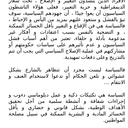
الأفراد الذين ينشدون التغيير و الإصلاح ، تحت شعار
الديمقراطية و حرية التعبير، فعلى هؤلاء الناشطون
السياسيون أن يعوا جيدًا ، أن جهودهم السياسية، سوف
تبؤ بالفشل و ستعود عليهم بمزيد من اليأس و الإحباط ،
فالسياسة هي فن الإقناع و التغيير بأقل الخسائر الممكنة
، و التضحية بالنفس بسبب اعتقادات و أفكار غير
مدعومة بأدلة و حلفاء، تعتبر من أهم أسباب فشل
السياسيون و عدم تأثيرهم على سياسات حكومتهم أو
مشاركتهم في عملية الإصلاح السياسي التي يجب أن تتم
بالتدريج وعلى دفعات تمهيدية.
فالسياسة ليست مجرد أن تتظاهر بالشارع بشكل
عشوائي و تلعن الحكام أو تدعوا لاستخدام العنف و
الانتقام ....
السياسة هي تكتيكات ذكية و عمل دبلوماسي دءوب و
إجراءات شفافة و أنشطة سلمية من أجل تحقيق
الأهداف الوطنية، بشكل قانوني و حضاري و بأقل
الخسائر المادية و البشرية الممكنة في سبيل مصلحة
المواطنين.