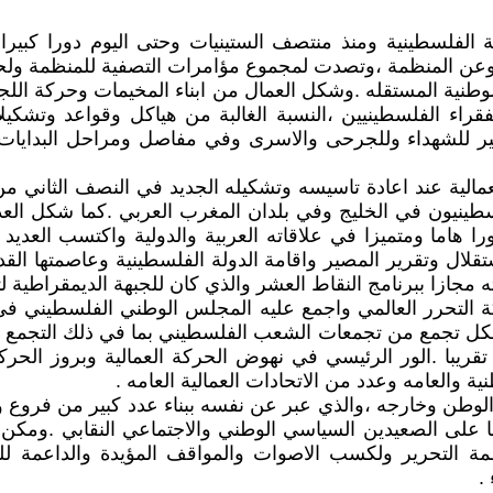
ة الفلسطينية ومنذ منتصف الستينيات وحتى اليوم دورا كبيرا
 وعن المنظمة ،وتصدت لمجموع مؤامرات التصفية للمنظمة ولح
نية المستقله .وشكل العمال من ابناء المخيمات وحركة اللجوء
الفقراء الفلسطينيين ،النسبة الغالبة من هياكل وقواعد وتشكي
ير للشهداء وللجرحى والاسرى وفي مفاصل ومراحل البدايات
عمالية عند اعادة تاسيسه وتشكيله الجديد في النصف الثاني م
سطينيون في الخليج وفي بلدان المغرب العربي .كما شكل العديد
دورا هاما ومتميزا في علاقاته العربية والدولية واكتسب العدي
تقلال وتقرير المصير واقامة الدولة الفلسطينية وعاصمتها ال
 مجازا ببرنامج النقاط العشر والذي كان للجبهة الديمقراطي
 لكل تجمع من تجمعات الشعب الفلسطيني بما في ذلك التجمع 
 تقريبا .الور الرئيسي في نهوض الحركة العمالية وبروز الحر
ة والعامه وعدد من الاتحادات العمالية العامه .
الوطن وخارجه ،والذي عبر عن نفسه ببناء عدد كبير من فروع و
 هاما على الصعيدين السياسي الوطني والاجتماعي النقابي .وم
ة التحرير ولكسب الاصوات والمواقف المؤيدة والداعمة للن
.