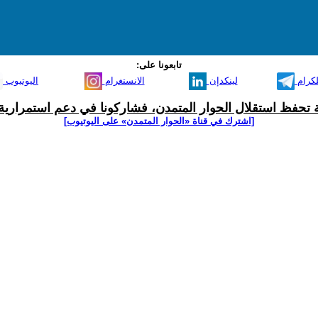
تابعونا على:
لكرام
لينكدإن
الانستغرام
اليوتيوب
ية تحفظ استقلال الحوار المتمدن، فشاركونا في دعم استمرارية 
[اشترك في قناة ‫«الحوار المتمدن» على اليوتيوب]