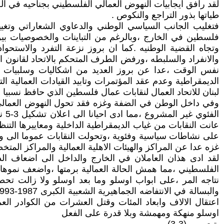
لقد رافق ايجابيات النهوض العمالي الفلسطيني بجناحيه في ا
طياتها بذور التراجع والنكوص .
فتغليب الجانب السياسي الوطني والدعاوي الشعاراتي وتغييب
فلسطين في الخارج ،وبالرغم من التباينات والخصوصيات بين
وتجاه القضية الوطنيه .كما ان بروز نزعة التفرد والاستحوا
والانفراد والسلبطه ،ورفض الطرف المتحكم بالاتحاد لقانون ا
نفس الوقت ،عدا عن بروز العديد من اشكاليات وسلبيات الخ
الديمقراطية وعدم عقد المؤتمرات وتابيد القيادات العمالية ا
لبنان للاتحاد العمال لنقابات عمال فلسطين الذي حافظ نسبيا 
وفي داخل الوطن في الضفة وغزه فقد تحول النهوض العمالي و
الف
عانت النقابات من غياب الديمقراطية الداخلية ومعاييرها التنظي
على نشاطات سياسية وفئوية ،وتحولت النقابات عموما الى و
غزه عدا عن المراكز والهيئات الاهلية العمالية والمراكز المت
لقد ادى هذان العاملان في الخارج والداخل الى اضعاف الدو
الفلسطيني ،مما همش الحالة العمالية برمتها ،واضعف نموها ،و
نتاجه المر ،على ابواب اوسلو وما بعد اوسلو ولا زالت تحص
اعتقال الالاف وابعاد المئات وقتل العشرات من الكوادر العم
اوسلو منهكة ومهمشة وبلا قدرة على الفعل