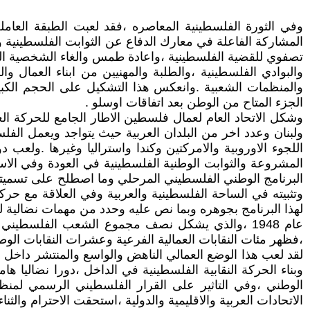
وفي الثورة الفلسطينية المعاصره ،فقد لعبت الطبقة العامل
المشاركة الفاعلة في معارك الدفاع عن الثوابت الفلسطينية
تصفوي للقضية الفلسطينية ،واعادة طمس والغاء الشخصية الوط
والبوادي الفلسطينية ،والطلبة والمهنيين من ابناء العمال و
والمنظمات الشعبية .وانعكس هذا التشكيل على الحجم الكب
الجزء المتاح من الوطن بعد اتفاقات اوسلو .
وشكل الاتحاد العام لعمال فلسطين الاطار الجامع للحركة ال
ولبنان وعدد اخر من البلدان العربية حيث يتواجد ويعمل الفل
اللجوء الاوروبية والامركتين وكندا واستراليا وغيرها .ولعب 
المشروعة والثوابت الوطنية الفلسطينية في العودة وفي الاس
البرنامج الوطني الفلسطيني المرحلي وما اصطلح على تسميته
لهذا البرنامج بجوهره وبما نص عليه وحدد من مهمات نضالية
عام 1948 ،والذي يشكل نصف مجموع الشعب الفلسطيني
،فظهر مئات النقابات العمالية الفرعية وعشرات النقابات الوطني
لقد لعب هذا الوضع العمالي الناهض والواسع والمنتشر داخل 
وبناء الحركة النقابية الفلسطينية في الداخل ،دورا نضاليا
الوطني ،وفي التاثير على القرار الفلسطيني الرسمي لمنظم
الاتحادات العربية والاقليمية والدولية ،استحقت الاحترام والثناء 