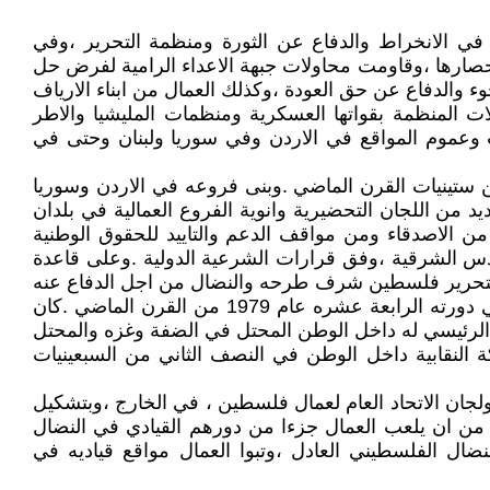
 في الانخراط والدفاع عن الثورة ومنظمة التحرير ،وفي
صارها ،وقاومت محاولات جبهة الاعداء الرامية لفرض حل
 والدفاع عن حق العودة ،وكذلك العمال من ابناء الارياف
لات المنظمة بقواتها العسكرية ومنظمات المليشيا والاطر
 وعموم المواقع في الاردن وفي سوريا ولبنان وحتى في
ن ستينيات القرن الماضي .وبنى فروعه في الاردن وسوريا
 من اللجان التحضيرية وانوية الفروع العمالية في بلدان
د من الاصدقاء ومن مواقف الدعم والتاييد للحقوق الوطنية
قدس الشرقية ،وفق قرارات الشرعية الدولية .وعلى قاعدة
ة لتحرير فلسطين شرف طرحه والنضال من اجل الدفاع عنه
وتثبيته في الساحة الفلسطينية والعربية وفي العلاقة مع حركة التحرر العالمي واجمع عليه المجلس الوطني الفلسطيني في دورته الرابعة عشره عام 1979 من القرن الماضي .كان
الرئيسي له داخل الوطن المحتل في الضفة وغزه والمحتل
كة النقابية داخل الوطن في النصف الثاني من السبعينيات
لجان الاتحاد العام لعمال فلسطين ، في الخارج ،وبتشكيل
كن من ان يلعب العمال جزءا من دورهم القيادي في النضال
ضال الفلسطيني العادل ،وتبوا العمال مواقع قياديه في