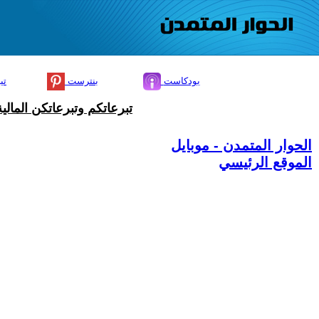
بودكاست
بنترست
تي
تبرعاتكم وتبرعاتكن المال
الحوار المتمدن - موبايل
الموقع الرئيسي