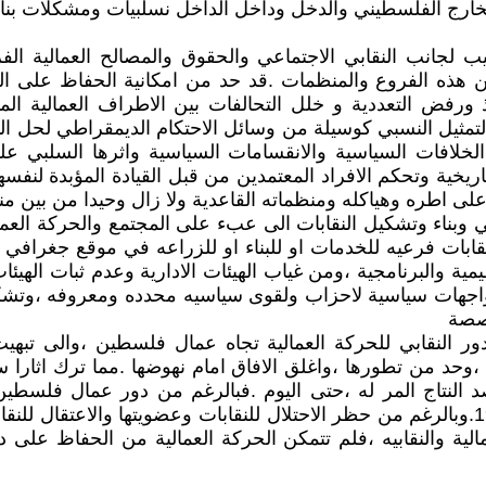
لخارج الفلسطيني والدخل وداخل الداخل نسلبيات ومشكلات بنائ
 لجانب النقابي الاجتماعي والحقوق والمصالح العمالية الفر
 هذه الفروع والمنظمات .قد حد من امكانية الحفاظ على ال
ذ ورفض التعددية و خلل التحالفات بين الاطراف العمالية الم
لتمثيل النسبي كوسيلة من وسائل الاحتكام الديمقراطي لحل الت
لافات السياسية والانقسامات السياسية واثرها السلبي على
لتاريخية وتحكم الافراد المعتمدين من قبل القيادة المؤبدة لن
على اطره وهياكله ومنظماته القاعدية ولا زال وحيدا من بين م
بناء وتشكيل النقابات الى عبء على المجتمع والحركة العمال
ئوي غير المشروع ،مما ادى احيانا الى اعلان تشكيل 3-5 نقابات فرعيه للخدمات او للبناء ا
مية والبرنامجية ،ومن غياب الهيئات الادارية وعدم ثبات الهيئا
اجهات سياسية لاحزاب ولقوى سياسيه محدده ومعروفه ،وتشكل
خصصة
ر النقابي للحركة العمالية تجاه عمال فلسطين ،والى تبهيت
حد من تطورها ،واغلق الافاق امام نهوضها .مما ترك اثارا سلب
د النتاج المر له ،حتى اليوم .فبالرغم من دور عمال فلسطين
والبسالة في الانتفاضه الجماهيرية الشعبية الكبرى 1987-1993.وبالرغم من حظر الاحتلال للنقا
الية والنقابيه ،فلم تتمكن الحركة العمالية من الحفاظ على د