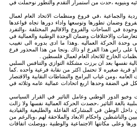
يه وبنيويه ،حدت من استمرار التقدم والتطور نوحملت في
دية والجماعية ،في فروع ومنظمات الاتحاد العام لعمال
فروع وضمان تطورها وتوسعها واداء دورها تجاه قواعدها
وجودة في الساحات والفروع والاقاليم المختلفة ،والتفرد
عارضات والاختلافات وضمان الوحدة الوطنية والعمالية في
 وحدة الحركة العماليه .وهذا ما ادى بدوره الى تغييب
فسها على راس هذا الفرع او ذاك .ونجا من هذا المحذور فرع
نظمات الخارج للاتحاد العام لعمال فلسطين .
ية نفسها بعد ان برزت مشكلة التوازي والتنافس السلبي
و للزراعه في موقع جغرافي او قرية صغيره لا تحتمل اكثر من نقابة فرعية واحده .كما
ت العامه ،ومن غياب البرامج والنشاطات النقابية والاقتصار
 في الضفة وحدها اربع اتحادات عمالية عامه وثلاثه في
 وخبو الدور الوطني وعامل التاثير في القرار السياسي
ية بالغة التاثير ،حصدت الحركة العمالية نفسها ولا زالت
 داخل الوطن في المشاركة الفاعلة والطليعية والقيادية
بات وعضويتها والاعتقال للنقابيين والناشطين واحكام الابعاد والملاحقة لهم ،وبالرغم من
ورها وعلى مكانتها الاجتماعية والوطنية ،ووصلت اتفاقات