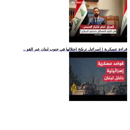
.. قراءة عسكرية | إسرائيل ترسّخ احتلالها في جنوب لبنان عبر القو