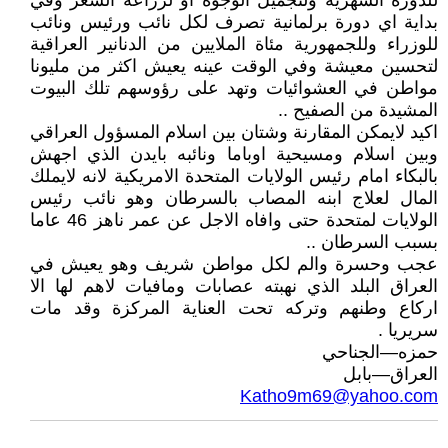
للدورة الشهرية ولتجميل الوجوه او لزراعة الشعر وفي
بداية اي دورة برلمانية تصرف لكل نائب ورئيس ونائب
للوزراء وللجمهورية مئاة الملايين من الدنانير العراقية
لتحسين معيشة وفي الوقت عينه يعيش اكثر من مليونا
مواطن في العشوائيات وتهد على رؤوسهم تلك البيوت
المشيدة من الصفيح ..
اكيد لايمكن المقارنة وشتان بين اسلام المسؤول العراقي
وبين اسلام ومسيحية اوباما ونائبه بايدن الذي اجهش
بالبكاء امام رئيس الولايات المتحدة الامريكية لانه لايملك
المال لعلاج ابنه المصاب بالسرطان وهو نائب رئيس
الولايات لمتحدة حتى وافاه الاجل عن عمر ناهز 46 عاما
بسبب السرطان ..
عجب وحسرة والم لكل مواطن شريف وهو يعيش في
العراق البلد الذي نهبته عصابات ومافيات لاهم لها الا
اركاع وطنهم وتركه تحت العناية المركزة وقد مات
سريريا .
حمزه—الجناحي
العراق—بابل
Katho9m69@yahoo.com