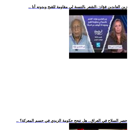
.. زين العابدين فؤاد: -الشعر بالنسبة لي مقاومة للقبح وبدونه أنا
.. حصر السلاح في العراق.. هل تنجح حكومة الزيدي في حسم المعركة؟