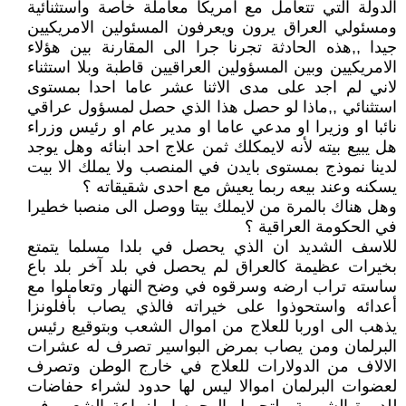
الدولة التي تتعامل مع امريكا معاملة خاصة واستثنائية
ومسئولي العراق يرون ويعرفون المسئولين الامريكيين
جيدا ,,هذه الحادثة تجرنا جرا الى المقارنة بين هؤلاء
الامريكيين وبين المسؤولين العراقيين قاطبة وبلا استثناء
لاني لم اجد على مدى الاثنا عشر عاما احدا بمستوى
استثنائي ,,ماذا لو حصل هذا الذي حصل لمسؤول عراقي
نائبا او وزيرا او مدعي عاما او مدير عام او رئيس وزراء
هل يبيع بيته لأنه لايمكلك ثمن علاج احد ابنائه وهل يوجد
لدينا نموذج بمستوى بايدن في المنصب ولا يملك الا بيت
يسكنه وعند بيعه ربما يعيش مع احدى شقيقاته ؟
وهل هناك بالمرة من لايملك بيتا ووصل الى منصبا خطيرا
في الحكومة العراقية ؟
للاسف الشديد ان الذي يحصل في بلدا مسلما يتمتع
بخيرات عظيمة كالعراق لم يحصل في بلد آخر بلد باع
ساسته تراب ارضه وسرقوه في وضح النهار وتعاملوا مع
أعدائه واستحوذوا على خيراته فالذي يصاب بأفلونزا
يذهب الى اوربا للعلاج من اموال الشعب وبتوقيع رئيس
البرلمان ومن يصاب بمرض البواسير تصرف له عشرات
الالاف من الدولارات للعلاج في خارج الوطن وتصرف
لعضوات البرلمان اموالا ليس لها حدود لشراء حفاضات