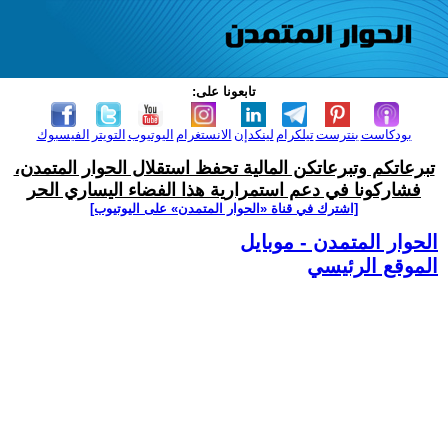
تابعونا على:
بودكاست
بنترست
تيلكرام
لينكدإن
الانستغرام
اليوتيوب
التويتر
الفيسبوك
تبرعاتكم وتبرعاتكن المالية تحفظ استقلال الحوار المتمدن،
فشاركونا في دعم استمرارية هذا الفضاء اليساري الحر
[اشترك في قناة ‫«الحوار المتمدن» على اليوتيوب]
الحوار المتمدن - موبايل
الموقع الرئيسي