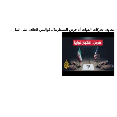
.. مخاوف تحركات القوات أم فرض السيطرة؟.. كواليس الخلاف على المل