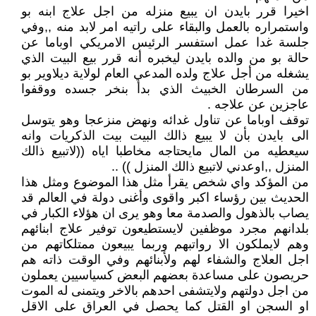
اخيرا قرر بايدن ان يبيع منزله من اجل علاج ابنه بو
واستمراره بالعمل والبقاء على راتيه امر لابد منه ,,وفي
جلسة غدا عمل استفسر الرئيس الامريكي اوباما عن
حالة بو من والده بايدن ليخبره أنه قرر بيع البيت الذي
يشغله من أجل علاج ولده المدعي العام لولاية ديلاوير بو
من السرطان الخبيث الذي بدأ بنخر جسده ووقفوا
عاجزين عن علاجه .
توقف اوباما عن تناول غدائه ونهض منزعجا وهو يتوسل
الى بايدن بأن لا يبيع ذالك البيت بيت الذكريات وانه
سيعطيه من المال مايحتاجه مخاطبا اياه ((لاتبيع ذالك
المنزل ,,اوعدني لاتبيع ذالك المنزل )) ..
من المؤكد واي شخص يقرأ مثل هذا الموضوع ومثل هذا
الحديث بين رؤساء اكبر واقوى وأغنى دولة في العالم قد
يصاب بالذهول والصدمة معا وهو يرى ان هؤلاء الكبار في
بلدانهم مجرد موظفين لايستطيعون توفير علاج ابنائهم
وهم لايملكون الا رواتبهم وربما يبيعون ممتلكاتهم من
اجل العلاج والشفاء لهم ولأبنائهم وفي الوقت ذاته هم
حريصون على مساعدة بعضهم البعض كسياسيين يعملون
من اجل دولتهم ولايتشفى احدهم بالاخر ويتمنى له الموت
او السجن او القتل كما يحصل في العراق على الاقل