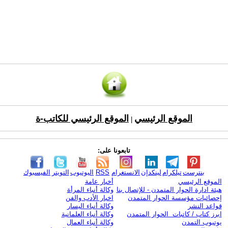
الموقع الرئيسي
الموقع الرئيسي للكاتب-ة
|
تابعونا على:
بنترست
تيلكرام
لينكدإن
الانستغرام
RSS
اليوتيوب
التويتر
الفيسبوك
الموقع الرئيسي
أخبار عامة
هيئة ادارة الحوار المتمدن - للإتصال بنا
وكالة أنباء المرأة
إحصائيات مؤسسة الحوار المتمدن
اخبار الأدب والفن
قواعد النشر
وكالة أنباء اليسار
ابرز كتاب / كاتبات الحوار المتمدن
وكالة أنباء العلمانية
يوتيوب التمدن
وكالة أنباء العمال