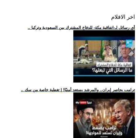
اخر الافلام
.. أي رسائل لـ-اتفاقية مكة- للدفاع المشترك بين السعودية وتركيا
.. ترامب يحاصر إيران.. والمرشد يستعد أمنيًا! | تغطية خاصة من سك