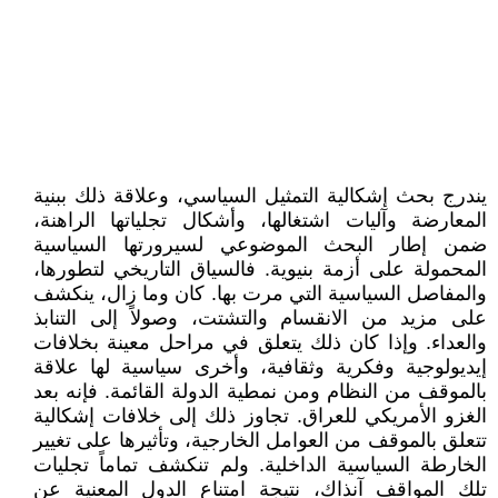
يندرج بحث إشكالية التمثيل السياسي، وعلاقة ذلك ببنية
المعارضة وآليات اشتغالها، وأشكال تجلياتها الراهنة،
ضمن إطار البحث الموضوعي لسيرورتها السياسية
المحمولة على أزمة بنيوية. فالسياق التاريخي لتطورها،
والمفاصل السياسية التي مرت بها. كان وما زال، ينكشف
على مزيد من الانقسام والتشتت، وصولاً إلى التنابذ
والعداء. وإذا كان ذلك يتعلق في مراحل معينة بخلافات
إيديولوجية وفكرية وثقافية، وأخرى سياسية لها علاقة
بالموقف من النظام ومن نمطية الدولة القائمة. فإنه بعد
الغزو الأمريكي للعراق. تجاوز ذلك إلى خلافات إشكالية
تتعلق بالموقف من العوامل الخارجية، وتأثيرها على تغيير
الخارطة السياسية الداخلية. ولم تنكشف تماماً تجليات
تلك المواقف آنذاك، نتيجة امتناع الدول المعنية عن