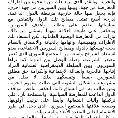
والحرية. وبالقدر الذي يزيد ذلك من الفجوة بين أطراف
المعارضة من جهة، وبينها وبين السوريين من جهة أخرى.
فإنه يجعل منها حالة خارجية مرتبطة بالدول الداعمة.
لدرجة أصبح تمثيل مصالح تلك الدول والتماهي مع
سياساتها، يتقدم على مطالب وأهدف السوريين،
وينعكس على طبيعة العلاقة بينهما. يستثنى من ذلك،
تيارات من المعارضة الوطنية العلمانية. لكن استبعاد تلك
الأطراف وتهميشها، واتهامها بالخيانة والالتصاق بالنظام
بحجة تمسكها بالدولة ومصالح السوريين الاجتماعية، يغدو
استبعاداً لشرائح واسعة من المجتمع السوري الذي يُعتبر
مصدر الشرعية، وصلة الوصل بين الدولة كما يراها
السوريون، وبين السلطة الديمقراطية العلمانية المراد
إنتاجها. فالحرية والعدالة الاجتماعية والكرامة حق مطلق
للسوريين جميعاً. وتمسكَّهم بذلك، لا يقلل من
مشروعيته، أشكال التشويه التي طالت مفهوم الحرية،
ومن طالب به. في السياق ذاته، انعكس تناقض مواقف
الدول الداعمة للمعارضة السياسية، والمسلحة بآن، على
تركيبتها وآليات اشتغالها، وأيضاً على ترتيب أولويتها،
وطبيعة علاقتها بالمجتمع السوري، الذي دخل في طور
الانقسام الذاتي المتعدد الأبعاد والمستويات.
يشكل انقسام المعارضة بين الداخل والخارج، وبين