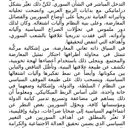
التدخل المباشر في الشأن السوري. لكنَّ ذلك تغيَّر بشكل
دراماتيكي مع بدايات الربيع العربي. واتضحت تجلياته
وتأثيراته العيانية تدريجياً على أوضاع السوريين والفصائل
المعارضة، وعلى بنية النظام وآليات اشتغاله. وكان لذلك
دور ملموس في تحوُّلات الصراع السياسية وآلياته
وأدواته، التي فقدت تدريجياً علاقتها بالشعب السوري،
وأهدافه التي انتفض لتحقيقها.
في السياق ذاته تعاني المعارضة، من إشكالية مركَّبة
تتمثل في محاولة أطرافها احتكار تمثيل المعارضة
والمجتمع. ويتجلى ذلك باستخدام أعضاءها لهجة تخوينية،
تكشف عن طبيعة علاقتها البينية، وتأصُّل التناقض والتباين
بين مكوناتها. وأيضاً عن نمط تفكيرها وآليات اشتغالها
السياسية. وينسحب ذلك على طبيعة الموقف السياسي
من النظام / السلطة، والدولة، وإشكالية وضعهما في
خانة واحدة، على أساس الربط الميكانيكي. ومعلوماً أن
ذلك يساهم في مضاعفة وتسريع تدمير كيانية الدولة
ومؤسساتها كافة، ويحوّل السوريين بغض النظر عن
انتماءاتهم السياسية إلى ضحايا صراعات، دولية وإقليمية،
لا تعبِّر بالمطلق عن أهداف السوريين في التغيير
السياسي الذي يضمن تحقيق العدالة الاجتماعية والكرامة