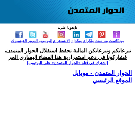
تابعونا على:
بودكاست
بنترست
تيلكرام
لينكدإن
الانستغرام
اليوتيوب
التويتر
الفيسبوك
تبرعاتكم وتبرعاتكن المالية تحفظ استقلال الحوار المتمدن،
فشاركونا في دعم استمرارية هذا الفضاء اليساري الحر
[اشترك في قناة ‫«الحوار المتمدن» على اليوتيوب]
الحوار المتمدن - موبايل
الموقع الرئيسي