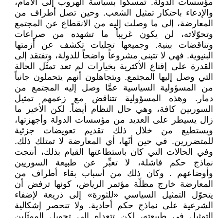
مؤسسات الدولة. تمسكوا بسياسة الهروب إلى الأمام،
والإدعاء باحتكار تمثيل الشعب. وحين تصل أطراف من
المعارضة، إلى ما وصلت إليه من الانقطاع عن المجتمع
وتحوّلاته، لن يكون غريباً ما تشهده من صراعات
وتناقضات بينية. وجميعها تجليات تكشف عن أزمتها
البنيوية. فهي لا تتبنى مشروعاً واضحاً للدولة، وتفتقد إلى
القدرة على إقناع الأكثرية بخيارات لم تعد تمثّل الحالة
التي وصل إليها المجتمع. ويتجاهلون أنهم يتحملون جانباً
من المسؤولية السياسية عمَّا وصل إليه المجتمع من
دمار. وهذه المسؤولية تتناقض مع زعمهم تمثيل
السوريين كافة، وهي حال النظام أيضاً. لكن الأخير ما
زال يسيطر على العديد من مؤسسات الدولة وأجهزتها،
ويستطيع من خلال ذلك تقديم تعويضات جزئية
للمتضررين. في حين أنّها، أي المعارضة لا تمتلك ذلك.
وفي الحالات التي كان باستطاعتها القيام بذلك، أنتجت
نماذج حكم فاشلة، لا تعبِّر عن طبيعة السوريين
وأوضاعهم . وكان ذلك من أسباب بقاء أطراف من
المعارضة خارج مظلّة مؤتمر الرياض، كونها ترفض أن
يتحوّل التمثيل السياسي «للثورة» إلى ذريعة لإضفاء
الشرعية على نماذج حكم أحادية. ولا تنحصر إشكالية
التمثيل في طبيعته، لكن تتعداه إلى تحويل الممثّلين