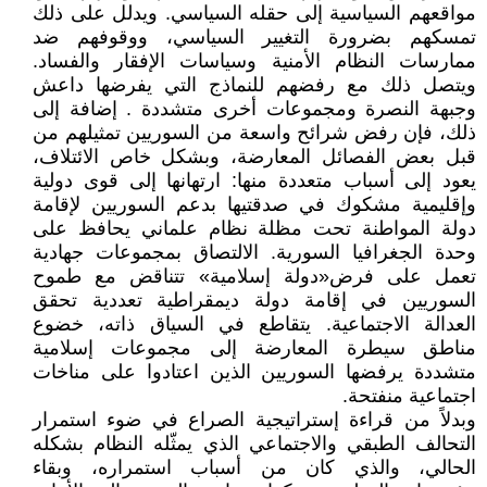
مواقعهم السياسية إلى حقله السياسي. ويدلل على ذلك
تمسكهم بضرورة التغيير السياسي، ووقوفهم ضد
ممارسات النظام الأمنية وسياسات الإفقار والفساد.
ويتصل ذلك مع رفضهم للنماذج التي يفرضها داعش
وجبهة النصرة ومجموعات أخرى متشددة . إضافة إلى
ذلك، فإن رفض شرائح واسعة من السوريين تمثيلهم من
قبل بعض الفصائل المعارضة، وبشكل خاص الائتلاف،
يعود إلى أسباب متعددة منها: ارتهانها إلى قوى دولية
وإقليمية مشكوك في صدقتيها بدعم السوريين لإقامة
دولة المواطنة تحت مظلة نظام علماني يحافظ على
وحدة الجغرافيا السورية. الالتصاق بمجموعات جهادية
تعمل على فرض«دولة إسلامية» تتناقض مع طموح
السوريين في إقامة دولة ديمقراطية تعددية تحقق
العدالة الاجتماعية. يتقاطع في السياق ذاته، خضوع
مناطق سيطرة المعارضة إلى مجموعات إسلامية
متشددة يرفضها السوريين الذين اعتادوا على مناخات
اجتماعية منفتحة.
وبدلاً من قراءة إستراتيجية الصراع في ضوء استمرار
التحالف الطبقي والاجتماعي الذي يمثّله النظام بشكله
الحالي، والذي كان من أسباب استمراره، وبقاء