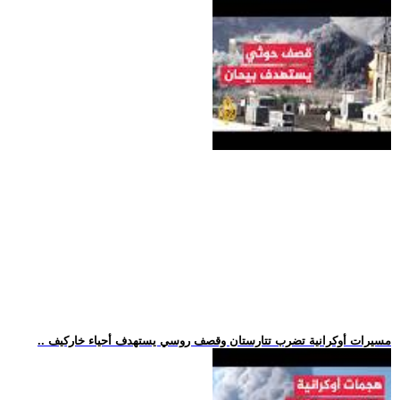
.. مسيرات أوكرانية تضرب تتارستان وقصف روسي يستهدف أحياء خاركيف