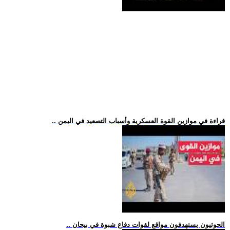
.. قراءة في موازين القوة العسكرية وأسباب التصعيد في اليمن
.. الحوثيون يستهدفون مواقع لقوات دفاع شبوة في بيحان