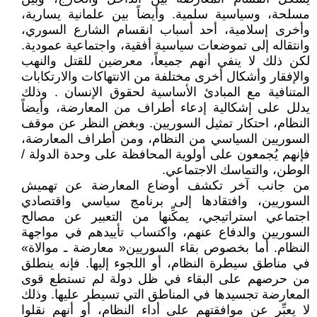
مسلحة، وسياسية سلمية. وأيضاً بين علمانية يسارية،
وأخرى إسلامية، أحد أسباب انقسام الشارع السوري،
وانتقاله إلى تموضعات سياسية أفقية، واجتماعية عمودية.
لكن ذلك لا ينفي أنهم جميعاً، معرضين للقتل والنهب
والإفقار وأشكال أخرى مختلفة من الانتهاكات والارتكابات
المتنافية مع المبادئ الأساسية لحقوق الإنسان . وذلك
يدلل على إشكالية إدعاء أطراف من المعارضة، وأيضاً
النظام، احتكار تمثيل السوريين. وبغض النظر عن موقف
السوريين السياسي من النظام، ومن أطراف المعارضة،
فإنهم يُجمعون على أولوية المحافظة على وحدة الدولة /
الوطن، والتماسك الاجتماعي.
من جانب آخر تكشف أوضاع المعارضة عن تهميش
السوريين، وافتقادها إلى برنامج سياسي واقتصادي
اجتماعي استراتيجي، يمكِّنها من التعبير عن مصالح
السوريين والدفاع عنهم، واكتساب تأييدهم في مواجهة
النظام. أما بخصوص بقاء السوريين« معارضة ـ موالاة»
في مناطق سيطرة النظام، أو اللجوء إليها. فإنه ينطلق
من حرصهم على البقاء في ظل دولة لم تستطع قوى
المعارضة تجسيدها في المناطق التي تسيطر عليها. وذلك
لا يعبِّر عن موافقتهم على أداء النظام، أو أنهم نقلوا