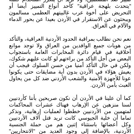
"يتحدث بلهجة عراقية" كأحد أنواع التمييز أيضا أو
التحريض على أخوة عرب غالبيتهم العظمى مسالمون
ويبحثون عن الاستقرار في الأردن بعيدا عن بحور الدماء
والآلام في العراق.
نعم نحن نطالب بمراقبة الحدود الأردنية العراقية، والتأكد
من هويات جميع الوافدين من العراق ولا توجد موانع
أخلاقية في قيام دائرة المخابرات العامة باستجواب
البعض من أجل التأكد من براءتهم لو كانت عليهم شكوك،
ولكن في حال التأكد أمنيا من حسن السلوك فيجب أن
يعيش هؤلاء في الأردن بدون أية مضايقات حتى يكونوا
عونا للأجهزة الأمنية والشعب الأردني ضد كل من يحاول
العبث بأمن الأردن.
كما أن علينا في الأردن أن نكون صريحين بأننا كأردنيين
لسنا منزهين عن الإرهاب فهناك عشرات المحاكمات
لمتهمين من الأردنيين خططوا لعمليات إرهابية، ونذكر
تماما أن خلية الجيوسي كانت تريد قتل آلاف الأردنيين
وكل أعضائها باستثناء إثنين هم من حملة الجنسية
الأردنية، بالإضافة إلى وجود العديد من "الانتحاريين"