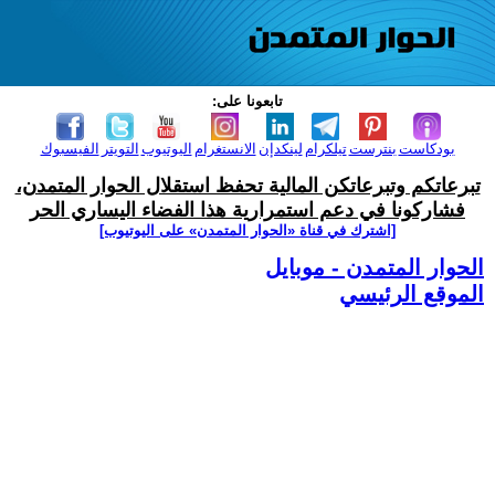
تابعونا على:
بودكاست
بنترست
تيلكرام
لينكدإن
الانستغرام
اليوتيوب
التويتر
الفيسبوك
تبرعاتكم وتبرعاتكن المالية تحفظ استقلال الحوار المتمدن،
فشاركونا في دعم استمرارية هذا الفضاء اليساري الحر
[اشترك في قناة ‫«الحوار المتمدن» على اليوتيوب]
الحوار المتمدن - موبايل
الموقع الرئيسي