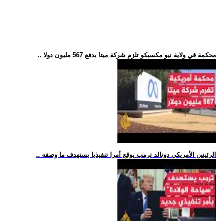
.. محكمة في ولاية نيو مكسيكو تلزم شركة ميتا بدفع 567 مليون دولا
.. الرئيس الأمريكي دونالد ترمب يوقع أمرا تنفيذيا يستهدف ما وصفه