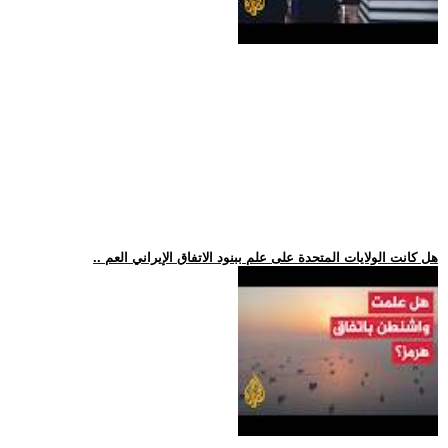
.. هل كانت الولايات المتحدة على علم ببنود الاتفاق الإيراني العم