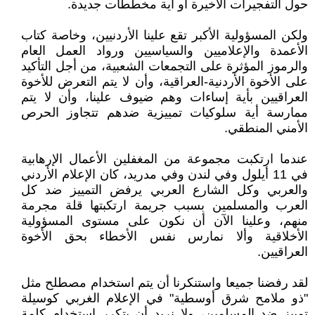
حول التفجيرات الأخيرة أو أية مخططات جديدة.
ولكن المسؤولية الأكبر تقع علينا الأردنيين، وخاصة كتاب
الأعمدة والإعلاميين والسياسيين ورواد العمل العام
والرموز المؤثرة على التجمعات الشعبية، من أجل التأكيد
على الأخوة الأردنية-العراقية، وأن لا يتم التعرض للأخوة
العراقيين بأية إساءات وهم ضيوف علينا، وأن لا يتم
ممارسة أية سلوكيات تمييزية ضدهم تتجاوز الحرص
الأمني المنطقي.
عندما ارتكبت مجموعة من المغفلين الأعمال الإرهابية
في 11 أيلول وفي لندن وفي مدريد، كان الإعلام الأردني
والعربي وكل الشارع العربي يرفض التمييز ضد كل
العرب والمسلمين بسبب جريمة ارتكبتها قلة مجرمة
منهم، وعلينا الآن أن نكون على مستوى المسؤولية
الأخلاقية وألا نمارس نفس الأخطاء بحق الأخوة
العراقيين.
لقد رفضنا جميعا واستنكرنا أن يتم استخدام مصطلح مثل
"ذو ملامح شرق أوسطية" في الإعلام الغربي كوسيلة
تمييز ضد المسلمين، ولا نريد أن يتكرر استخدام كلمة