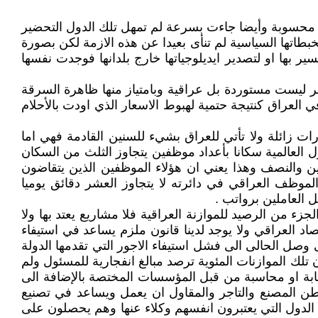
ير محسوبة وأيضا جاءت بسرعة لم تمهل تلك الدول التحضير
خبطاتها السياسية لم تنأى بعيدا عن هذه الازمة لكن بصورة
ر بها او لتصدير ايديلوجياتها خارج بلدانها فوجدت نفسها
هر ليست مستوردة بل عراقية وبامتياز منها ظاهرة السرقة
 العراق كنتيجة حتمية لهبوط الاسعار الذي اودت بالأحلام
ات زائلة ولا تأتي للعراق بشيء للسنين القادمة فهي اما
ل العالمية سكانا بأعداد موظفين يتجاوز الثلث من السكان
ين والنصف وهذا يعني ان هؤلاء الموظفين الذين يتقاضون
موظف العراقي في دائرته لا يتجاوز العشر دقائق يوميا
 العاملين برواتب .
ء من الرصيد للموازنة العراقية فلا مشاريع يعتد بها ولا
اد العراقي ولا يوجد لدينا قانون ملزم يساعد في استيفاء
وصل الحالى الى فشل استيفاء الاجور التي تقدمها الدولة
 تلك الموازنات المئوية ترصد مبالغ انفجارية للمسئول ولم
بة او محاسبة من قبل المؤسسات المختصة بالإضافة الى
طن المصنع والتاجر والمقاول ان يعمل ويساعد في تصنيع
تلك الدول التي يعتبرون انفسهم وكلاء عنها وهم يحصلون على