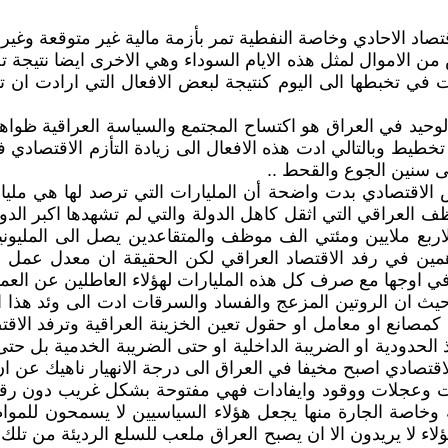
قتصاد الاحادي وخاصة النفطية تمر بأزمة مالية غير متوقعة وغ
من الاموال لمثل هذه الايام السوداء وهي الاخرى ايضا نتيجة ت
في تخبطها الى اليوم كنتيجة لبعض الافعال التي ارادت ان تسي
الوحيد في العراق هو اكتساح المجتمع والسياسة العراقية ظوا
طيط وبالتالي ادت هذه الافعال الى زيادة التأزم الاقتصادي في
ى سنين الجوع والقحط ..
 الاقتصادي بدت واضحة أن المليارات التي ترصد لها هي مليار
ف العراقي التي اثقل كاهل الدولة والتي لم تشهدها اكبر الدو
لاربع ملايين ومئتي الف موظف والمتقاعدين يصل الى المليون
مين في رفد الاقتصاد العراقي لكن الحقيقة ان معدل عمل ال
 في اوجها مع صرف كل هذه المليارات لهؤلاء العاطلين عن العمل
ث ان الروتين المزعج والفساد والسرقات ادت الى وئد هذا الجز
مصانع او معامل او حقول تعين الخزينة العراقية وترفد الاقتص
حدودية او الضريبة الداخلية او حتى الضريبة الخدمية بل حتى 
اقتصادي اصبح مخيفا في العراق الى درجة الانهيار ناهيك عن ان
ت وعجلات ووقود وايفادات فهي مفتوحة بشكل غريب دون رقا
 وخاصة الجارة منها يجعل هؤلاء السياسيين لا يسمحون للموا
ن هؤلاء لا يريدون الا ان يصبح العراق ملعب للسلع الرديئة من 