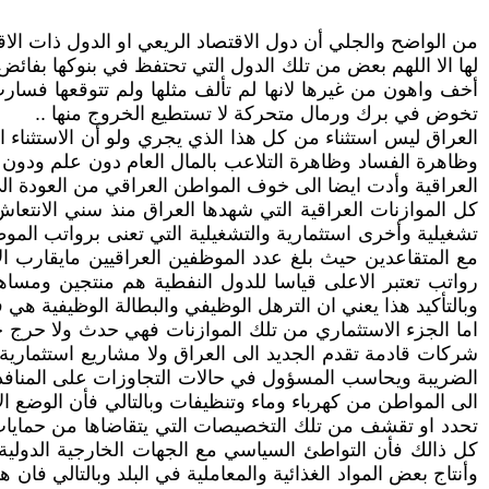
من الواضح والجلي أن دول الاقتصاد الريعي او الدول ذات الا
لها الا اللهم بعض من تلك الدول التي تحتفظ في بنوكها بفائض 
أخف واهون من غيرها لانها لم تألف مثلها ولم تتوقعها فسارت 
تخوض في برك ورمال متحركة لا تستطيع الخروج منها ..
العراق ليس استثناء من كل هذا الذي يجري ولو أن الاستثناء 
وظاهرة الفساد وظاهرة التلاعب بالمال العام دون علم ودون تخ
العراقية وأدت ايضا الى خوف المواطن العراقي من العودة ال
كل الموازنات العراقية التي شهدها العراق منذ سني الانتعاش
تشغيلية وأخرى استثمارية والتشغيلية التي تعنى برواتب الموظ
مع المتقاعدين حيث بلغ عدد الموظفين العراقيين مايقارب ا
رواتب تعتبر الاعلى قياسا للدول النفطية هم منتجين ومساه
وبالتأكيد هذا يعني ان الترهل الوظيفي والبطالة الوظيفية هي
اما الجزء الاستثماري من تلك الموازنات فهي حدث ولا حرج حي
شركات قادمة تقدم الجديد الى العراق ولا مشاريع استثمارية ك
الضريبة ويحاسب المسؤول في حالات التجاوزات على المنافذ ال
الى المواطن من كهرباء وماء وتنظيفات وبالتالي فأن الوضع ال
تحدد او تقشف من تلك التخصيصات التي يتقاضاها من حمايا
كل ذالك فأن التواطئ السياسي مع الجهات الخارجية الدولية
وأنتاج بعض المواد الغذائية والمعاملية في البلد وبالتالي فا