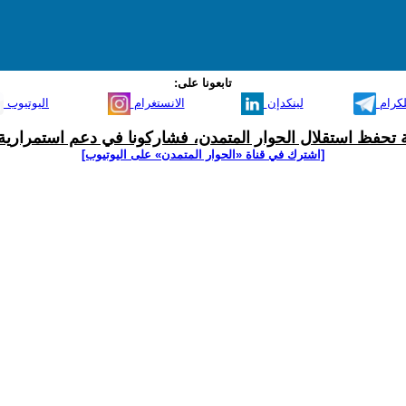
تابعونا على:
لكرام
لينكدإن
الانستغرام
اليوتيوب
ية تحفظ استقلال الحوار المتمدن، فشاركونا في دعم استمرارية 
[اشترك في قناة ‫«الحوار المتمدن» على اليوتيوب]