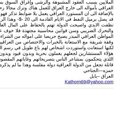
الملايين بسبب العقود المشبوهة والرشى وإغراق السوق بسل
العراقي بأمواله الى خارج العراق للعمل هناك وترك مجالا رحب
بالإضافة الى ان المستورد العراقي يعمل بلا ضوابط تذكر فهو
قد يصل برميل النف
نظفت الايدي واصبحت الدولة تهتم بالحفاظ على المال العام 
والتحرك الضريبي وسن قوانين محاسبية مجتهدة فلا خوف عل
المواطن العراقي المبذر يصبح حريصا على امواله من الشراءات
وقفة شريفة مع الاستعانة بالخبرات والاختصاص من العراقيي
لكنها استعانت واستوردت اشخاص لهم باع طويل في رسم الخريطة
هؤلاء المستشارين لجعلهم يعملون بحرية وبدون قيود وبدون 
اللذي يتحكمون بمشاعر الناس بتصريحاتهم وغاياتهم المق
قاتلة تجعل من الدولة العراقية دولة مفلسة وهذا ما لم يذكر
حمزه—الجناحي
العراق –بابل
Kathom69@yahoo.com