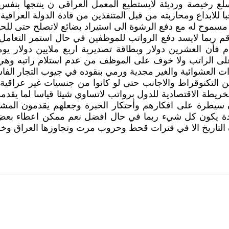
ع رخيصة ورديئة لايستطيع المعمل العراقي ن ينتجها بنفس 
ا للابداع ومحاربته من قبل المتنفذين من قادة الدولة العراقي
 مسموح له مع دفع الرشوة الى استيراد بضائع لاتصلح حتى للح
ط في الايام القادمة الى 20 -$- وهذا الرقم ربما لايسد دفع الرواتب للموظفين في 
فأن العشرين دولار وبطاقة تصديرية اربع ملايين دولار يوميا
ى الراتب ولا خوف على الموظف من عدم استلام راتبه وهي 
 العشوائية والغير مجدية ورمي بنقوده في جيوب التجار الفاس
ن التكنوقراط والاجانب حتى لو كانوا من جنسيات غير عراقي
 الاقتصادية للدول برواتب لاتساوي شيئا قياسا لما يقدموه ول
سيطرة على افكارهم وأحتكار الخبرة وجعلهم يقدمون المشورة 
صودة يكون كل شيء ربما في حال افضل نعم ممكن اعطاء بعض
ه التاريخ الا في فترات قحط وحروب مرت وتجاوزها العراق وخرج