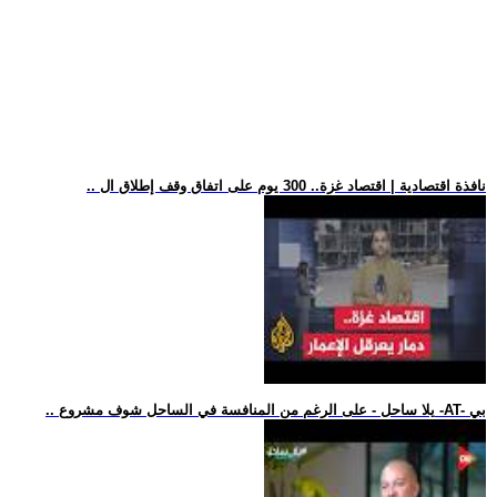
.. نافذة اقتصادية | اقتصاد غزة.. 300 يوم على اتفاق وقف إطلاق ال
.. يلا ساحل - على الرغم من المنافسة في الساحل شوف مشروع -AT- بي