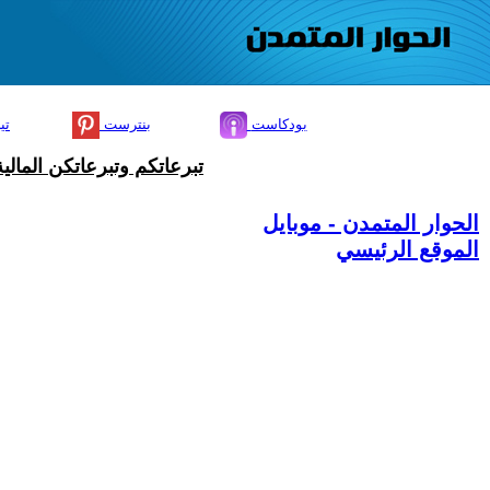
بودكاست
بنترست
تي
تبرعاتكم وتبرعاتكن المال
الحوار المتمدن - موبايل
الموقع الرئيسي