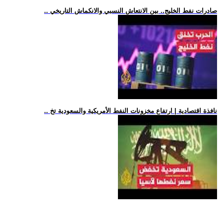
.. صادرات نفط الخليج.. بين الانتعاش النسبي والانكماش التاريخي
.. نافذة اقتصادية | ارتفاع مخزونات النفط الأمريكية والسعودية تخ