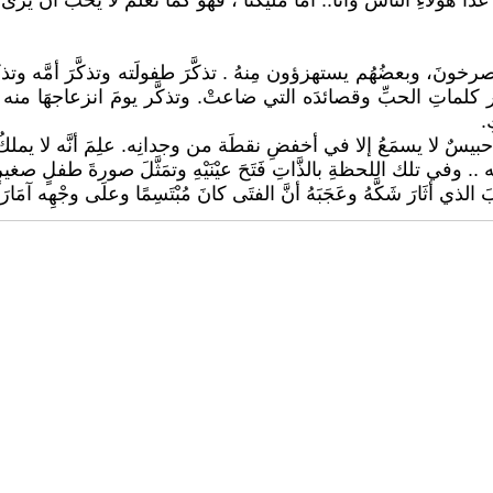
دا هؤلاءِ النَّاس وأنا.. أمَّا مليكنا ، فهو كما تعلم لا يحِّب أنْ يرى 
نَ، وبعضُهُم يستهزؤون مِنهُ . تذكَّرَ طفولَته وتذكَّرَ أمَّه وتذكر
ذَكر كلماتِ الحبِّ وقصائدَه التي ضاعتْ. وتذكَّر يومَ انزعاجهَا م
.
ٌ لا يسمَعُ إلا في أخفضِ نقطَة من وجدانِه. علِمَ أنَّه لا يملكُ م
.. وفي تلك اللحظةِ بالذَّاتِ فَتَحَ عيْنَيْهِ وتمَثَّلَ صورةَ طفلٍ صغيرٍ 
أثَارَ شَكَّهُ وعَجَبَهُ أنَّ الفتَى كانَ مُبْتَسِمًا وعلَى وجْهِه آمَارَاتُ 