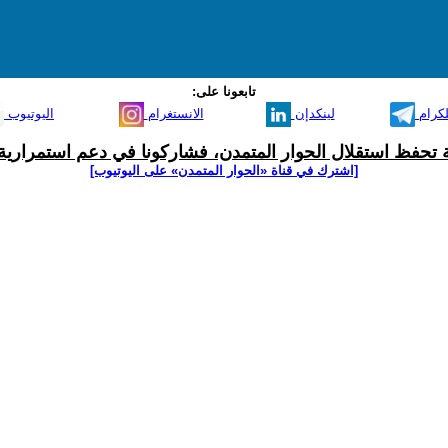
تابعونا على:
لكرام
لينكدإن
الانستغرام
اليوتيوب
ية تحفظ استقلال الحوار المتمدن، فشاركونا في دعم استمرارية 
[اشترك في قناة ‫«الحوار المتمدن» على اليوتيوب]