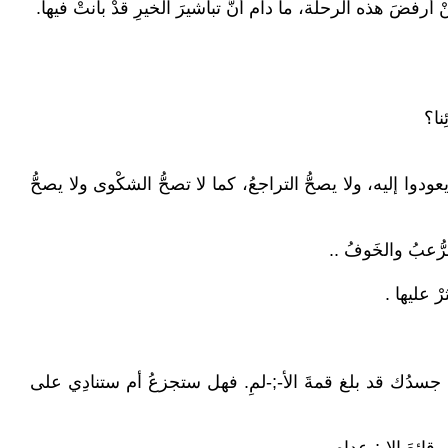
أرفضَ هذه الرحلة، ما دام أنَّ تباشيرَ الخيرِ قدْ بانتْ فيها.
نا؟
ا إليه، ولا يصحُّ التراجعُ، كما لا تصحُّ الشكْوى ولا يصحُّ
لرُّعبُ والخَوفُ ..
ْ عليها .
ُ جسدُك قد بلغ قمةَ اﻷ-;-لمِ. فهل ستجزعُ أم ستنادِي على