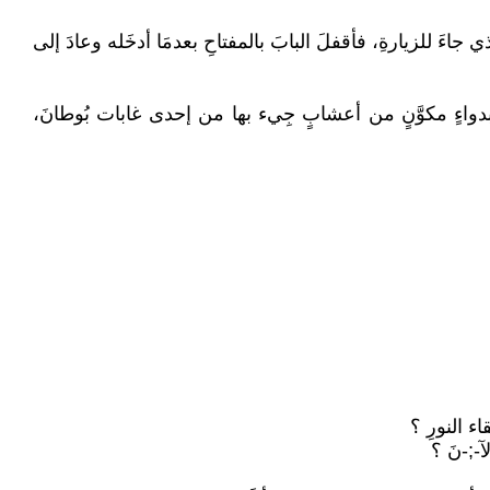
َ للزيارةِ، فأقفلَ البابَ بالمفتاحِ بعدمَا أدخَله وعادَ إلى
دواءٍ مكوَّنٍ من أعشابٍ جِيء بها من إحدى غابات بُوطانَ،
 النورِ ؟
-;-نَ ؟