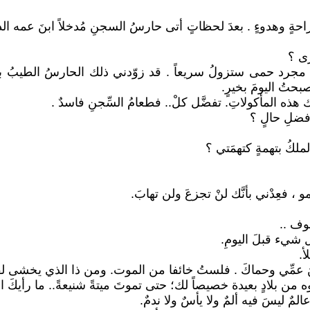
وهدوءٍ . بعدَ لحظاتٍ أتى حارسُ السجنِ مُدخلاً ابنَ عمه الذي جاء
رى ؟
نها مجرد حمى ستزولُ سريعاً . قد زوّدني ذلك الحارسُ الطيبُ ب
بحتُ اليومَ بخيرٍ.
 هذه المأكولاتِ. تفضَّل كلْ.. فطعامُ السِّجنِ فاسدٌ .
أفضلِ حالٍ ؟
الملكُ بتهمةٍ كتهمَتي ؟
 ، فعِدْني بأنَّك لنْ تجزعَ ولن تهابَ.
سوف ..
 شيء قبلَ اليومِ.
أ.
ْنَ عمِّي وحماكَ . فلستُ خائفا من الموت. ومن ذا الذي يخشى لقاء
ن بلادٍ بعيدة خصيصاً لك؛ حتى تموتَ ميتةً شنيعةً.. ما رأيكَ اﻵ
لمٌ ليسَ فيه ألمٌ ولا يأسٌ ولا ندمٌ.