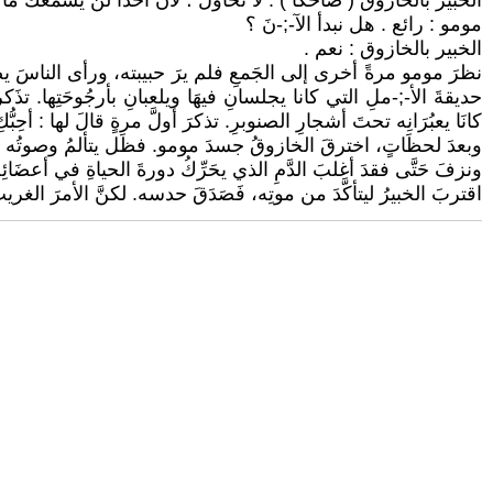
الخبير بالخازوق ( ضاحكا ) : لا تحاولْ ؛ لأنَّ أحداً لنْ يسمعَكَ ما ع
مومو : رائع . هل نبدأ اﻵ-;-نَ ؟
الخبير بالخازوق : نعم .
نظرَ مومو مرةً أخرى إلى الجَمعِ فلم يرَ حبيبته، ورأى الناسَ يصرخو
حديقةَ اﻷ-;-ملِ التي كانا يجلسانِ فيهَا ويلعبانِ بأرجُوحَتِها. ت
كانَا يعبُرَانِه تحتَ أشجارِ الصنوبرِ. تذكرَ أولَّ مرةٍ قالَ لها : أحِبُّكِ
وبعدَ لحظَاتٍ، اخترقَ الخازوقُ جسدَ مومو. فظَل يتألمُ وصوتُه حبيس
ونزفَ حَتَّى فقدَ أغلبَ الدَّمِ الذي يحَرِّكُ دورةَ الحياةِ في أعضَائِه 
اقتربَ الخبيرُ ليتأكَّدَ من موتِه، فَصَدَقَ حدسه. لكنَّ الأمرَ الغريبَ الذي 