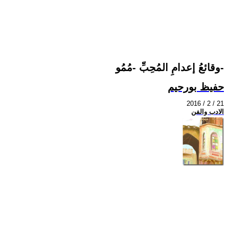
وقائعُ إعدامِ المُحِبِّ -مُمُو-
حفيظ بورحيم
2016 / 2 / 21
الادب والفن