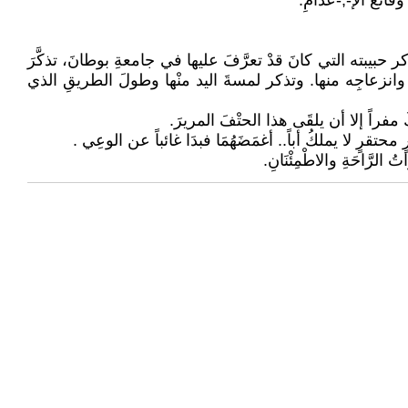
وقائعَ اﻹ-;-عدامِ.
 حبيبته التي كانَ قدْ تعرَّفَ عليها في جامعةِ بوطانَ، تذكَّرَ
نه وانزعاجِه منها. وتذكر لمسةَ اليد منْها وطولَ الطريقِ الذي
فراً إلا أن يلقَى هذا الحتْفَ المريرَ.
محتقرٍ لا يملكُ أباً.. أغمَضَهُمَا فبدَا غائباً عن الوعِي .
الرَّاحَةِ والاطْمِئْنَانِ.