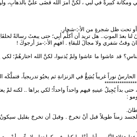
 ومكانة كبيرةً في لبي ، لكنَّ أمرَ الله قضَى عليَّ بالذهابِ، ولنْ 
ِ، أو تحت ظل شجرةٍ من اﻷ-;-شجارِ.
ا بعدَ الموتِ.. هل تريد أن أكلِّم أبِي؛ حتى يبعثَ رسالةً لحلفَائِ
انَ وقتُ سَفري ولا مجالَ للبقاءِ . افهمِ اﻷ-;-مرَ أرجوكَ !
 قد عاشوا ما عاشوا ولمْ يُذنبوا، لكنَّ الله اختارهُمْ؛ لكي يعودو
الحارسُ نوراً غريباً يُشِعُّ في الزنزانةِ ثم يخبُو تدريجياً، فتملَّكَه ا
***************
 حتى بدأَ يُجِيلُ عينيهِ فيهم واحداً واحداً؛ لكي يراها .. لكنه لمْ يعثر
ومو :
انَ.
لجسد زمناً طويلاً قبل أنْ تخرجَ . وقبلَ أن تخرجَ بقليل سيكون