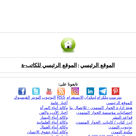
الموقع الرئيسي
الموقع الرئيسي للكاتب-ة
|
تابعونا على:
بنترست
تيلكرام
لينكدإن
الانستغرام
RSS
اليوتيوب
التويتر
الفيسبوك
الموقع الرئيسي
أخبار عامة
هيئة ادارة الحوار المتمدن - للإتصال بنا
وكالة أنباء المرأة
إحصائيات مؤسسة الحوار المتمدن
اخبار الأدب والفن
قواعد النشر
وكالة أنباء اليسار
ابرز كتاب / كاتبات الحوار المتمدن
وكالة أنباء العلمانية
يوتيوب التمدن
وكالة أنباء العمال
مكتبة التمدن
وكالة أنباء حقوق الإنسان