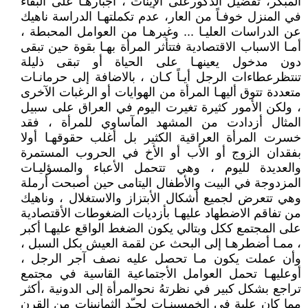
المبكر، تفضيل الذكورعلى الإيناث ، أجبارهـا على البقاء
في المنزل خوفـاً من العار، عدم تكملتهـا الدراسة ناهيك
عن الدراسات العليـا ... وغيرهـا من العوامل المحبطة ،
أمـا الاسباب الاقتصادية فتتأثر المرأة بهـا بقوة حين تبقى
دون مدخول يعينهـا على الحياة أو تبقى ذليلة
تنتظرعطاءات الرجل أيـاً كـان ، بالاضافة إلى حرمانـات
متعددة تتوق أليهـا المرأة من الهوايات أو الرغبات الآخرى
، ولكن الأمور كثيرة تغيرت اليوم في العراق على سبيل
المثال أزدادت من المشهد المآساوي للمرأة ، فقد
خسرت المرأة العراقية الكثير بل أغلب حقوقهـا أولا
بفقدان الزوج أو الأب أو الأخ في الحروب المستمرة
والعديدة لليوم ، وهي تتحمل الأعباء والمسؤليـات
المزدوجة في البيت والأطفال اليتامى حين أصبحت أرملة
وهي تتعرض لجميع أشكال الأبتزاز والاستغلال ، وناهيك
من تفاقم الاضطهاد عليهـا بأزديات الضغوطات الأقتصادية
على المجتمع ككل وبتالي يكون الضغط الواقع عليهـا أكبر
، ممـا أضطرهـا إلى البحث عن لقمة العيش بكل السبل ،
وأن عملت يكون مـا تحصل عليه نصف آجر الرجل ،
أوعليهـا تحمل العوامل الأجتماعية القاسية في مجتمع
تراجع بشكل كبير في نظرتهُ نحوالمرأة إلى الدونية ،أكثر
مما كان علية في الخمسينـات لحـّد الثمانينات من القرن