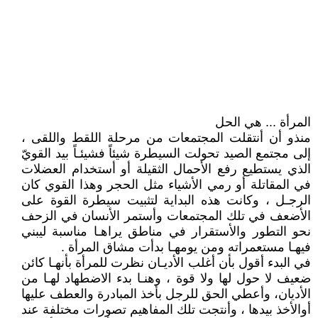
المرأة ... هي الحل
منذو أن أنتقلت المجتمعات من مرحلة اللقط واللقى ،
إلى مجتمع الصيد تحولت السيطرة شيئاً فشيئـاً بيد القويّ
الذي يستطيع رفع الأحمال الثقيلة أو أستخدام العضلات
في المقاتلة أو رمي الأشياء مثل الحجر وهذا القوي كان
الرجـل ، وكانت هذه البداية لتثبيت سيطرة القوة على
الأضعف في تلك المجتمعات وأستمر الأنسان في الزحف
نحو التطور والأستقرار في مناطق يراهـا مناسبة ليبني
فيهـا مستعمراته ومن يومهـا بدأت مشاق المرأة .
في البدء أقول بأن أغلب الأديـان نظرت للمرأة بأنهـا كائن
ضعيف لا حول لها ولا قوة ، وهنـا بدء الاضطهاد لهـا من
الأديان، وأعطي الحق للرجل بأخذ المبادرة والعطف عليها
أوالأخذ بيدها ، وأنتجت تلك المفاهيم تصورات مختلفة عند