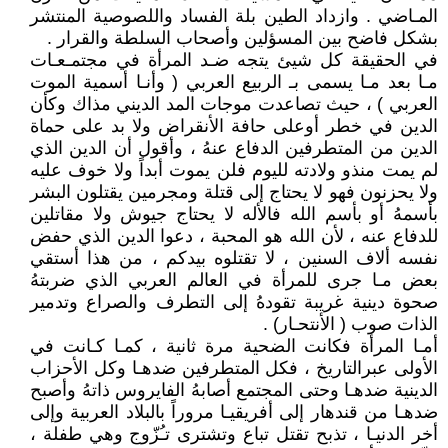
المـاضي . وازداد الطين بلة الفساد واللصوصية المنتشر
بشكل فاضح بين المسؤلين وأصحاب السلطة والقرار .
في الحقيقة كل شيئ يتجه ضـد المرأة في مجتمـعـات
مـا بعد مـا يسمى بـ الربيع العربي ( وأنـا أسمية الموت
العربي ) ، حيث تصاعدت موجات المد الديني مذاك وكأن
الدين في خطر أوعلى حافة الأنقراض ولا بد على حماة
الدين من المتطرفين الدفاع عنهُ ، وأقول أن الدين الذي
لم يمت منذو ولادته لليوم فلن يموت أبداً ولا خوف عليه
ولا يحزنون فهو لا يحتاج إلى قتلة ومجرمين يقتلون البشر
بأسمهُ أو بأسم الله فالأله لا يحتاج جيوش ولا مقاتلين
للدفاع عنه ، لأن الله هو المحبة ، دعوا الدين الذي حفض
نفسه ألاف السنين ، لا تقتلوه بيدكم ، من هذا أستقي
بعض مـا جرى للمرأة في العالم العربي الذي ضربتهُ
صحوة دينية غريبة تقودهُ إلى التطرف والصراع وتدمير
الذات صوب ( الأنتحـار) .
أمـا المرأة فكانت الضحية مرة ثانية ، كمـا كـانت في
الأولى عبرالتاريخ ، فكل المتطرفين ضدهـا وكل الأحزاب
الدينية ضدهـا وحتى المجتمع أصابهُ الفايروس ذاتهُ وأصبح
ضدهـا من قندهار إلى أفريقيـا مروراً بالبلاد العربية وإلى
أخر الدنيـا ، تذبح تقتل تباع وتشترى تـُزّوج وهي طفلة ،