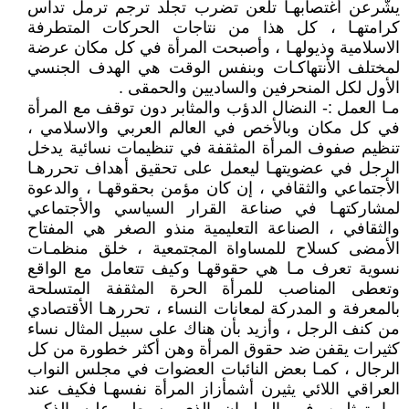
يشّرعن أغتصابهـا تلعن تضرب تجلد ترجم ترمل تداس
كرامتهـا ، كل هذا من نتاجات الحركات المتطرفة
الاسلامية وذيولهـا ، وأصبحت المرأة في كل مكان عرضة
لمختلف الأنتهاكـات وبنفس الوقت هي الهدف الجنسي
الأول لكل المنحرفين والساديين والحمقى .
مـا العمل :- النضال الدؤب والمثابر دون توقف مع المرأة
في كل مكان وبالأخص في العالم العربي والاسلامي ،
تنظيم صفوف المرأة المثقفة في تنظيمات نسائية يدخل
الرجل في عضويتهـا ليعمل على تحقيق أهداف تحررهـا
الأجتماعي والثقافي ، إن كان مؤمن بحقوقهـا ، والدعوة
لمشاركتهـا في صناعة القرار السياسي والأجتماعي
والثقافي ، الصناعة التعليمية منذو الصغر هي المفتاح
الأمضى كسلاح للمساواة المجتمعية ، خلق منظمـات
نسوية تعرف مـا هي حقوقهـا وكيف تتعامل مع الواقع
وتعطى المناصب للمرأة الحرة المثقفة المتسلحة
بالمعرفة و المدركة لمعانات النساء ، تحررهـا الأقتصادي
من كنف الرجل ، وأزيد بأن هناك على سبيل المثال نساء
كثيرات يقفن ضد حقوق المرأة وهن أكثر خطورة من كل
الرجال ، كمـا بعض النائبات العضوات في مجلس النواب
العراقي اللائي يثيرن أشمأزاز المرأة نفسهـا فكيف عند