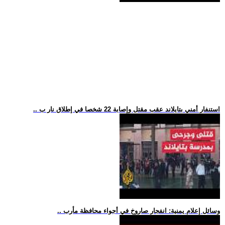
.. استنفار أمني بتايلاند عقب مقتل وإصابة 22 شخصا في إطلاق نار ب
.. وسائل إعلام يمنية: انفجار صاروخ في أجواء محافظة مأرب