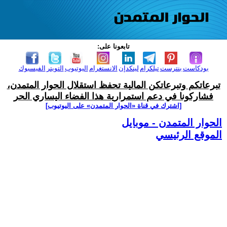
تابعونا على:
بودكاست
بنترست
تيلكرام
لينكدإن
الانستغرام
اليوتيوب
التويتر
الفيسبوك
تبرعاتكم وتبرعاتكن المالية تحفظ استقلال الحوار المتمدن،
فشاركونا في دعم استمرارية هذا الفضاء اليساري الحر
[اشترك في قناة ‫«الحوار المتمدن» على اليوتيوب]
الحوار المتمدن - موبايل
الموقع الرئيسي