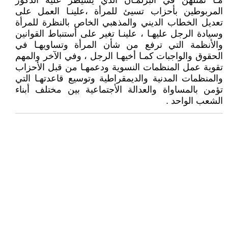
مـا تمثلهن في البرلمـان الذي يسيطر عليه الذكور
المربوطين بأحزاب تسيئ للمرأة ،علينـا العمل على
تعديل الخطاب الديني والمذهبي الخاص بالنظرة للمرأة
وسيادة الرجل عليهـا ، علينـا تغير على أستنباط القوانين
والأنظمة التي ترفع من شأن المرأة وتساويهـا في
الحقوق والواجبات كمـا أخيهـا الرجل ، وفي الآخر والمهم
تقوية عمل المنظمات النسوية ودعمهـا من قبل الأحزاب
والمنظمات المدنية والديمقراطية وتوسيع قاعدتهـا التي
تؤمن بالمساواة والعدالة الأجتماعية بين مختلف أبناء
الشعب الواحد .