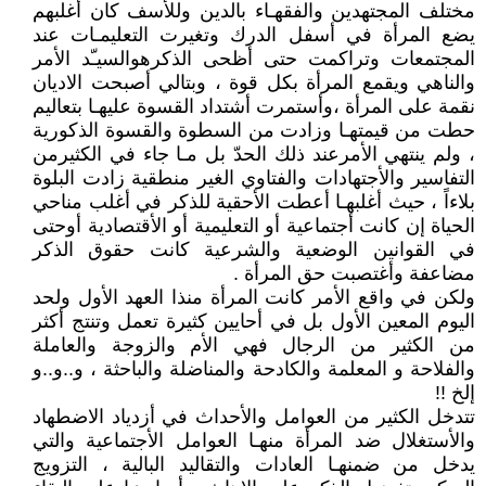
مختلف المجتهدين والفقهـاء بالدين وللأسف كان أغلبهم
يضع المرأة في أسفل الدرك وتغيرت التعليمـات عند
المجتمعات وتراكمت حتى أظحى الذكرهوالسيـّد الأمر
والناهي ويقمع المرأة بكل قوة ، وبتالي أصبحت الاديان
نقمة على المرأة ،وأستمرت أشتداد القسوة عليهـا بتعاليم
حطت من قيمتهـا وزادت من السطوة والقسوة الذكورية
، ولم ينتهي الأمرعند ذلك الحدّ بل مـا جاء في الكثيرمن
التفاسير والأجتهادات والفتاوي الغير منطقية زادت البلوة
بلاءاً ، حيث أغلبهـا أعطت الأحقية للذكر في أغلب مناحي
الحياة إن كانت أجتماعية أو التعليمية أو الأقتصادية أوحتى
في القوانين الوضعية والشرعية كانت حقوق الذكر
مضاعفة وأغتصبت حق المرأة .
ولكن في واقع الأمر كانت المرأة منذا العهد الأول ولحد
اليوم المعين الأول بل في أحايين كثيرة تعمل وتنتج أكثر
من الكثير من الرجال فهي الأم والزوجة والعاملة
والفلاحة و المعلمة والكادحة والمناضلة والباحثة ، و..و..و
إلخ !!
تتدخل الكثير من العوامل والأحداث في أزدياد الاضطهاد
والأستغلال ضد المرأة منهـا العوامل الأجتماعية والتي
يدخل من ضمنهـا العادات والتقاليد البالية ، التزويج