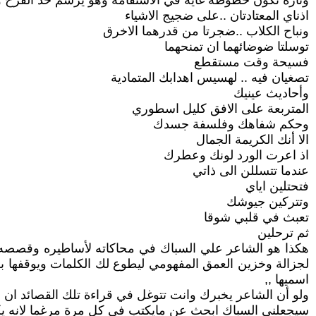
وتارة تكون خطوطه غاية في الاستقامة وهو يرسم حد الفرح و
اذناي المعتادتان ..على ضجيج الاشياء
ونباح الكلاب ..ضجرتا من قدرهما الاخرق
توسلتا ضوضائهما ان تمنحهما
فسيحة وقت مستقطع
تصغيان فيه .. لهسيس اهدابك المتمادية
وأحاديث عينيك
المتربعة على الافق كليل اسطوري
وحكم شفاهك وفلسفة جسدك
الا أنك الكريمة الجمال
اذ اعرت الورد لونك وعطرك
عندما تتسللن الى ذاتي
فتحتلين اياي
وتتركين جيوشك
تعبث في قلبي شوقا
ثم ترحلين
هكذا هو الشاعر علي السباك في محاكاته لأساطيره وقصصه ا
لجزالة وخزين العمق المفهومي ليطوع لك الكلمات ويوقفها ب
اسميها ,,
ولو أن الشاعر يخبرك وانت تتوغل في قراءة تلك القصائد ان ا
سيجعلني السباك ابحث عن مايكتب في كل مرة مرغما لانه يك