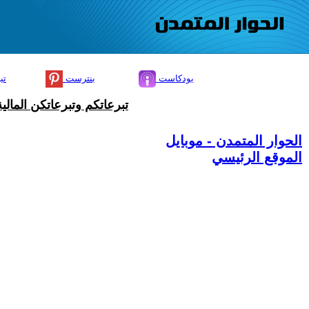
بودكاست
بنترست
تي
تبرعاتكم وتبرعاتكن المال
الحوار المتمدن - موبايل
الموقع الرئيسي