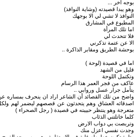
بوجه آخر ...
وهو يبدا قصيدته (وشاية النوافذ)
النوافذ لا تشي لي الا بوجهك
المطبوع في المشارق
اما تلك المرأة
فلا تتحدث لي
الا عن عتمة تذكرني
بوحشة الطريق ومقابر الذاكرة ..
اما في قصيدة (لوحة )
قليل من الشهد
وتكتمل اللوحة
عاكف من فجر العمر هذا الرسام
يتأمل جرار عسل وروابي ..
واضح من تلك القصائد أن الشاعر اراد ان ينحرف بمساره عن
اصدقائه العشاق وهم يتحدثون عن قصصهم ليضمر لهم ولكل م
متعرجة وهو ينتظر حبيبته في قصيدة ( رجل الصحراء )
كلما خاتلتني الذئاب
وتربصت بي دواب الارض
وجدت نفسي اعزل منك