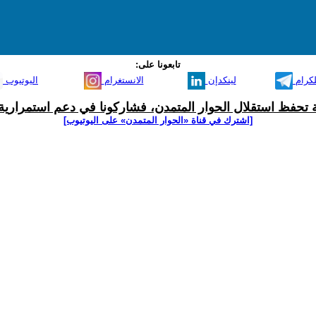
تابعونا على:
لكرام
لينكدإن
الانستغرام
اليوتيوب
ية تحفظ استقلال الحوار المتمدن، فشاركونا في دعم استمرارية 
[اشترك في قناة ‫«الحوار المتمدن» على اليوتيوب]