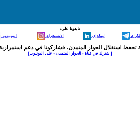
تابعونا على:
لكرام
لينكدإن
الانستغرام
اليوتيوب
ية تحفظ استقلال الحوار المتمدن، فشاركونا في دعم استمرارية 
[اشترك في قناة ‫«الحوار المتمدن» على اليوتيوب]