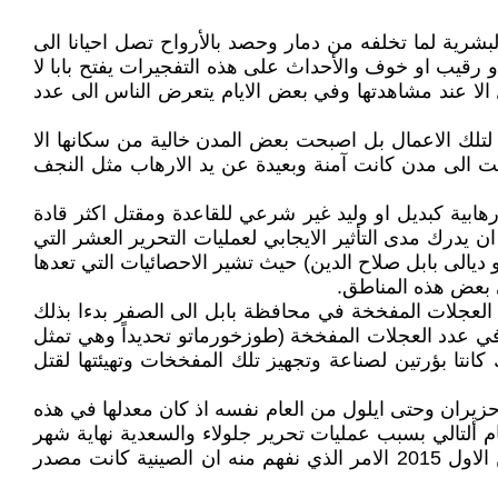
شرية لما تخلفه من دمار وحصد بالأرواح تصل احيانا الى
رقيب او خوف والأحداث على هذه التفجيرات يفتح بابا لا
لا يمكن تخيلها ولا يصدقها العقل الا عند مشاهدتها وفي بعض الايام يتعرض الناس الى عدد
لك الاعمال بل اصبحت بعض المدن خالية من سكانها الا
ت الى مدن كانت آمنة وبعيدة عن يد الارهاب مثل النجف
بية كبديل او وليد غير شرعي للقاعدة ومقتل اكثر قادة
يدرك مدى التأثير الايجابي لعمليات التحرير العشر التي
ديالى بابل صلاح الدين) حيث تشير الاحصائيات التي تعدها
اً قاطعاً على ان عملية تحرير جرف الصخر التي بدأ التحضير لها بتاريخ 10/10/2014 خفض عدد العجلات المفخخة في محافظة بابل الى الصفر بدءا بذلك
في عدد العجلات المفخخة (طوزخورماتو تحديداً وهي تمثل
انتا بؤرتين لصناعة وتجهيز تلك المفخخات وتهيئتها لقتل
 الاول من العام 2014 بعد أن بلغت ذروتها في الاشهر حزيران وحتى ايلول من العام نفسه اذ كان معدلها في هذه
دل اربع مفخخات للأشهر كانون الاول 2014 الى نهاية شباط من العام ألتالي بسبب عمليات تحرير جلولاء والسعدية نهاية شهر
تشرين الثاني 2014 لكنها تعاود الازدياد ولا تتوقف الا بعد عملية تحرير كامل بيجي بما في ذلك الصينية في منتصف تشرين الاول 2015 الامر الذي نفهم منه ان الصينية كانت مصدر