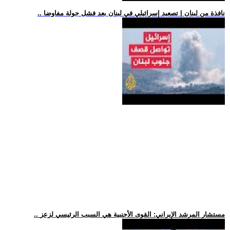
.. نافذة من لبنان | تصعيد إسرائيلي في لبنان بعد فشل جولة مفاوضا
.. مستشار المرشد الإيراني: القوى الأجنبية هي السبب الرئيسي لزعز