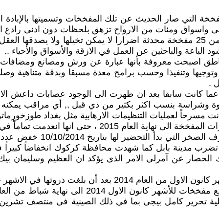
ة التي صار الحديث عن تلك المفخخات وتسميتها بالإبادة الب
ى واسواق ومئات من الارواح تزهق بلحظات دون ادنى رادع او 
يغلق ,, احيانا تصل عدد المفخخات في مدينة بغداد الى أكثر من 25 مفخخة محدثة اضرارا 
الباعة والباحثين عن العمل في الازقة والأسواق والأحياء ..
اطق اصبحت معروفة بأنها عبارة عن ورش ومصانع ومضافات لت
توجيها وتنفيذا وحسب برامج معدة مسبقا وبدقة متناهية وصل
 .
ما كانت سابقا بعد ان ظهرت الى الوجود عصابات داعش الارها
ة وشراسة بنسب اكثر بكثير من ذي قبل ,, أي مراقب يمكنه ان 
 مسرحاً لعمليات التنظيمات الارهابية مثل بغداد طوزخورماتو 
تى انها انعدمت تماماً في بعض هذه المناطق.
تقدم لنا هذه الاحصائيات دليل
 تضرب مدينة بابل كما شهدت محافظة كركوك انخفاضاً كبيراً 
 الحصار عن آمرلي الامر الذي يؤكد ان العظيم وسليمان بيك ك
وهكذا نلاحظ كيف انخفضت عدد المفخخات في بغداد في شهر كانون
الاشهر 23 مفخخة بالشهر الواحد، لكنها هبطت الى مع