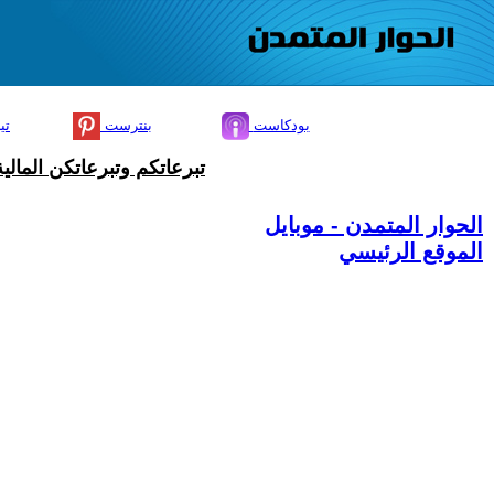
بودكاست
بنترست
تي
تبرعاتكم وتبرعاتكن المال
الحوار المتمدن - موبايل
الموقع الرئيسي