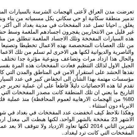
تعرضت مدن العراق لأعتى الهجمات الشرسة بالسيارات المفخخ
تدمير منطقة سكانية او حي سكاني بكل مسمياته من بناء وبن
غير قليل من الانتحاريين يفجرون اجسادهم الملغمة وسط حشود 
هذه السيارات المفخخة وتلك الاجساد الملغمة تنطلق من من
من تلك العصابات المتخصصة بهذه الاعمال تخطيطا وتصنيعا و
والناصرية والديوانية لكنها هي الاخرى لم تسلم من تلك الاعمال
والحال هذا ازداد مرات وتضاعف وبنوعية مؤثرة جدا تختلف ع
الجيل الاول لذالك التنظيم فعادت المفخخات هذه المرة بقسو
نفذها الحشد على استقرار الامن في المناطق والمدن التي كانت
مؤسسات مهتمة بهذا الشأن الى انخفاض كبير في عدد السيارات المفخخة الى نهاية العام 2015 ، ح
التاريخ ما يعني ان تلك المنطقة كانت مصدر المفخخات التي
80% من الهجمات الارهابية لعموم المحافظة) منذ عملية فك
الابرياء دون استثناء .
المفخخات التي كانت ترد لبغداد..