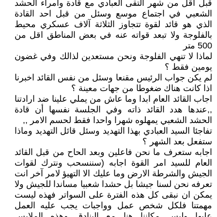
قبل اقل من شهر التقى العبادي مع قادة وأمراء الحشد
الشعبي في اجتماع موسع وسئل من قبل احد القادة
الذي هو قائد لقوة تتجاوز الثلاثة آلاف عسكري محيط
بالفلوجة ولا تبعد قواته عنه في بعض المناطق اقل من
500 متر
لماذا لا تنهي الفلوجة ونحن مستعدين لذالك وفي غضون
يومين فقط ؟
لم يكن جواب الرئيس مقنعا وسئل من نفس القائد اخبرنا
اذا كانت هناك ضغوطا من جهات معينة ؟
اجاب القائد العام ابدا وما عاش من يملي علينا ضد ارادتنا
,,عندها هدد القائد ذاته وفي الجلسة نفسها أن قادة
الحشد الشعبي يمهلوه شهرا واحدا فقط لحسم الامر ,,
تفاجئا السيد العبادي بهذا التهديد وسئل قائل التهديد وماذا
ستفعل بعد الشهر ؟
اجابه ستعرف ما نحن فاعلين وبعد الحاح من قبل القائد
العام للسيد امر القوة اجابه (سننسحب ونترك لقوات
الجيش والشرطة الارض وما عليك الا التهيؤ لامر آخر انت
تعرفه نحن لسنا جيشا بل حشدا شعبيا مساندا للجيش ولا
يمكن ان نبقى كل هذه الفترة على السواتر فهذه ليست
مهمتنا فلكل شخص عمل وواجبات يجب عليه العمل
عليها وليس مكاننا هنا مع البنادق وهذه الملابس