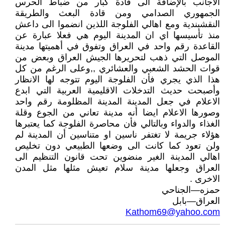
الاجانب بالإضافة الى قادة كبار من ضباط الحرس
الجمهوري الصدامي ومن قادة البعث والطريقة
النقشبندية ومع اهالي الفلوجة اللذين انضموا الى داعش
منذ تأسيسها اي ان المدينة اليوم هي فعلا عبارة عن
القاعدة رقم واحد في العراق وتفوق في أهميتها مدينة
الموصل التي ذهب لتحريرها الجيش العراق وبعض من
قوات الحشد الشعبي والعشائري ,,وعلى الرغم من كل
هذا الذي يجري فأن الفلوجة اليوم تتوجه لها الانظار
وأصبحت حديث التدخلات الاقليمية العربية التي ابدع
الاعلام في جعل المدينة المدينة المظلومة رقم واحد
وصورها الاعلام ايضا أنه مدينة تعاني من الجوع وقلة
الغذاء والدواء وبالتالي فأن محاصرة الفلوجة كما يعتبرها
هؤلاء جريمة لا تغتفر ناسين او متناسين أن المدينة لم
ولن تعود كما كانت الى وضعها الطبيعي دون تخليص
اهالي المدينة الغير منضوين تحت قانون التنظيم الى
العراق وجعلها مدينة سلام تعيش مثلها مثل المدن
الاخرى .
حمزه—الجناحي
العراق—بابل
Kathom69@yahoo.com