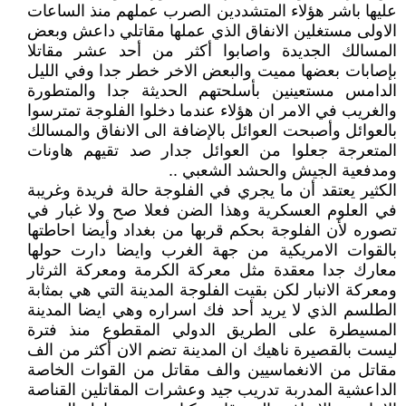
عليها باشر هؤلاء المتشددين الصرب عملهم منذ الساعات
الاولى مستغلين الانفاق الذي عملها مقاتلي داعش وبعض
المسالك الجديدة واصابوا أكثر من أحد عشر مقاتلا
بإصابات بعضها مميت والبعض الاخر خطر جدا وفي الليل
الدامس مستعينين بأسلحتهم الحديثة جدا والمتطورة
والغريب في الامر ان هؤلاء عندما دخلوا الفلوجة تمترسوا
بالعوائل وأصبحت العوائل بالإضافة الى الانفاق والمسالك
المتعرجة جعلوا من العوائل جدار صد تقيهم هاونات
ومدفعية الجيش والحشد الشعبي ..
الكثير يعتقد أن ما يجري في الفلوجة حالة فريدة وغريبة
في العلوم العسكرية وهذا الضن فعلا صح ولا غبار في
تصوره لأن الفلوجة بحكم قربها من بغداد وأيضا احاطتها
بالقوات الامريكية من جهة الغرب وايضا دارت حولها
معارك جدا معقدة مثل معركة الكرمة ومعركة الثرثار
ومعركة الانبار لكن بقيت الفلوجة المدينة التي هي بمثابة
الطلسم الذي لا يريد أحد فك اسراره وهي ايضا المدينة
المسيطرة على الطريق الدولي المقطوع منذ فترة
ليست بالقصيرة ناهيك ان المدينة تضم الان أكثر من الف
مقاتل من الانغماسيين والف مقاتل من القوات الخاصة
الداعشية المدربة تدريب جيد وعشرات المقاتلين القناصة