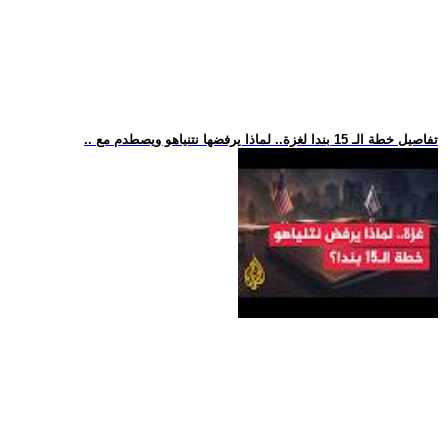
.. تفاصيل خطة الـ 15 بندا لغزة.. لماذا يرفضها نتنياهو ويصطدم مع