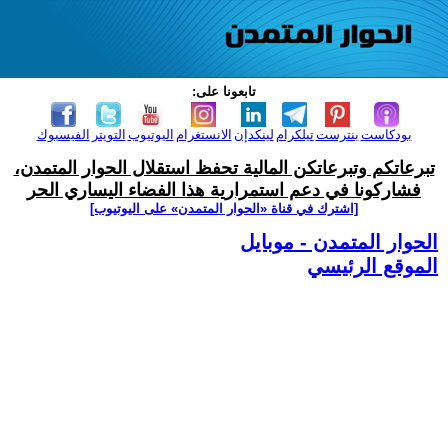
تابعونا على:
بودكاست
بنترست
تيلكرام
لينكدإن
الانستغرام
اليوتيوب
التويتر
الفيسبوك
تبرعاتكم وتبرعاتكن المالية تحفظ استقلال الحوار المتمدن،
فشاركونا في دعم استمرارية هذا الفضاء اليساري الحر
[اشترك في قناة ‫«الحوار المتمدن» على اليوتيوب]
الحوار المتمدن - موبايل
الموقع الرئيسي