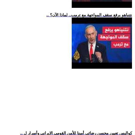
.. نتنياهو يرفع سقف المواجهة مع ترمب.. لماذا الآن؟
.. كواليس تعيين محسن رضائي أمينا للأمن القومي الإيراني وأسرار ل