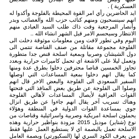
العسكرية ) .
ايد الحاضرين رأي امر القوة المحيطة بالفلوجة وأكدوا له
انهم سينسحبون ومنهم كنائب حزب الله والعصائب وبدر
وأنصار المرجعية وقت ذاك طلب السيد العبادي منهم
الانتظار وسيحسم الامر قبل الشهر انشاء الله ..
اليوم وفي تطور لافت ومن معلومات موثوقة دخلت الى
الفلوجة مجموعة مقاتلة من صنف القناصة تنتمي الى
دول الشيشان وصربيا وبمعية اسلحة قنص جدا متطورة
وتعمل ليلا على الاشعة اي تحمل كاميرات حرارية وبعدد
تجاوز الخمسين قناصا محترفين دخلوا بطرق عدة ومنها
كما يقال انهم دخلوا بمعية المساعدات التي اوصلها
السفير السعودي الى الفلوجة والبعض الاخر قال انهم
وصلوا الى الفلوجة عن طريق بعض المنافذ التي فتحتها
القوات العراقية لأيصال المساعدات لأهالي الفلوجة
وهناك تسريب آخر يقال انهم جاءوا عن طريق انزال
جوي بمساعدة القوات الدولية في المنطقة وهؤلاء
يحملون اسلحة امريكية وصربية واسرائيلية وقناصات من
نوع (شتاير) موديل 2015 مزودة بنواظير حرارية وهذه
الاسلحة تعمل بالبصمة اي لا يستطيع العمل عليها فقط
من يعرف الكود السري لها (السكيورتي) وبصمة العامل