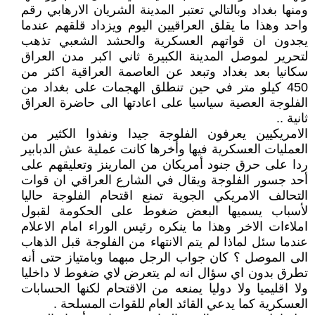
ومنها بغداد وبالتالي تعتبر المدينة الشريان الارهابي رقم
واحد وهذا ما يقلق العراقيين اليوم ويزداد قلقهم عندما
يجدون ان قواتهم العسكرية والحشد الشعبي تذهب
لتحرير لموصل المدينة الكبيرة ثاني اكبر مدن العراق
سكانيا بعد بغداد وتبعد عن العاصمة العراقية اكثر من
450 كيلو متر في حين تنطلق الهجمات على بغداد من
الفلوجة العصية سياسيا على اعادتها الى حاضرة العراق
ثانية ..
الامريكيين يعرفون الفلوجة جيدا ونفذوا الكثير من
العمليات العسكرية فيها وأخرها كانت عملية عش الدبابير
ردا على حرق جنود أمريكان من المارينز وتعليقهم على
أحد جسور الفلوجة ويقال في الشارع العراقي ان قوات
التحالف الامريكي الجوية تمنع اقتحام الفلوجة حاليا
لأسباب يسميها البعض ضغوط على الحكومة لقبول
املاءات الاخر وهذا ما ينكره رئيس الوراء امام الاعلام
عندما سئل لماذا لم يتم الانتهاء من الفلوجة قبل الذهاب
الى الموصل ؟ كان جواب الرجل مبهما وبامتياز حتى أنه
تطرق بدون اي سؤال انه لم يتعرض لاي ضغوط لا داخليا
ولا اقليميا ولا دوليا يمنعه من الاقتحام لكنها الحسابات
العسكرية كما يدعي القائد العام للقوات المسلحة .