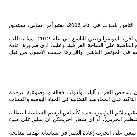
يبدو جليا ان التزام الحزب بقرار عقد مؤتمراته في مواعدها المحددة بعد سقوط الديكتاتورية عام 2003، اي منذ المؤتمر الثامن للحزب في عام 2006، يعتبرأمر إيجابي، يستحق
ان الوثيقة المطروحة للمناقشة للمؤتمر العاشر للحزب المزمع انعقاده خلال العام الحالي، هي نفسها برنامج الحزب الذي اقره المؤتمرالوطني التاسع في عام 2012، مما يتطلب
بع الماضية على الساحة العراقية. وعليه، ارى ضرورة إعادة
ناقشة في المؤتمر العاشر، واقرارها حسب الاصول من قبل
ضا أن يشخص الحزب آليات وأدوات فعالة وموضوعية لترجمة
تاكيد على الممارسة النضالية في الحياة اليومية واكتساب
قي ملائم للمؤتمر، يعتمد كأساس لرسم السياسة النضالية
تنظيم الحزبي). أو اي شعار اخريمكن ان يتبلورعلى ضوء
، ينبغي على الحزب إعادة النظر في سياساته بهدف معالجة