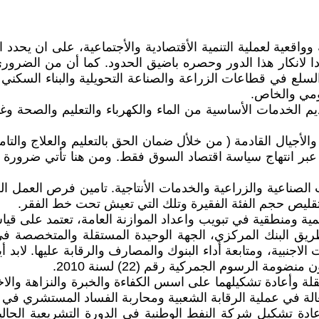
وواقعية لعملية التنمية الأقتصادية والأجتماعية، على ان يحدد
دا لانكار هذا الدور وحصره باضيق الحدود. كما أن من الضرور
سلع في قطاعات الزراعة والصناعة التحويلية والبناء السكني و
ومي والخاص.
ديم الخدمات الأساسية من الماء والكهرباء والتعليم والصح
 والأجيال القادمة ( من خلأل ضمان الحق بالتعليم والعلاج والتا
عبر انتهاج سياسة اقتصاد السوق فقط. ومن هنا تأتي ضرورة 
 الصناعية والزراعية والخدمات الأنتاجية. تامين فرص العمل الل
ليص حجم الفئة الفقيرة وتلك التي تعيش تحت خط الفقر.
ية ومنطقية في تبويب واعداد الموازنة العامة، تعتمد على قياس كف
يق البنك المركزي، الجهة الوحيدة المستقلة والمتخصصة في 
لاجنبية، ومتابعة أداء البنوك والمصارف والرقابة عليها. لابد
 الرسوم الجمركية رقم (22) لسنة 2010.
مستقلة وأعادة تشكيلهما على اسس الكفاءة والخبرة والنزاهة وا
الة في عملية الرقابة الشعبية ومحاربة الفساد المستشري في 
عادة تشكيل شركة النفط الوطنية في الدورة التشريعية الحالية