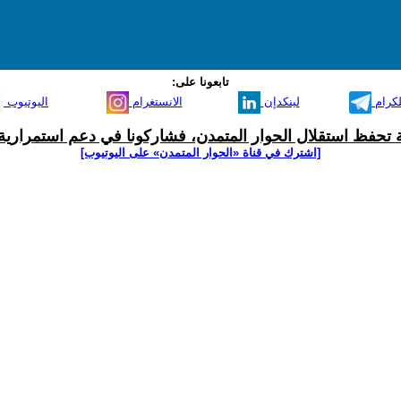
تابعونا على:
لكرام
لينكدإن
الانستغرام
اليوتيوب
ية تحفظ استقلال الحوار المتمدن، فشاركونا في دعم استمرارية 
[اشترك في قناة ‫«الحوار المتمدن» على اليوتيوب]