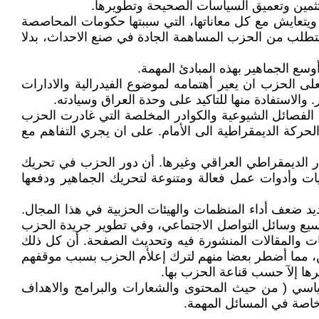
 تثمين وتعميق السياسات الصحيحة وتطويرها.
، ويتعايش مع كل معاناتها، التي سببتها حكومات المحاصصة
ك يتطلب من الحزب المساهمة الجادة في صنع الاحداث، بدلا
ى الحزب ان يعير أهتمامه لموضوع الفيدرالية والادارات
الاستفادة منها للتاكيد على وحدة العراق وسيادته.
ة الفصائل الشيوعية والكوادر المخلصة التي غادرت الحزب
الحركة الديمقراطية الى الأمام. على ان يجري التفاهم مع
لتيار الديمقراطي العراقي وغيرها. أن دور الحزب في تحريك
ت وأدوات عمل فعالة ومتنوعة لتحريك الجماهير ودفعها
يد ضعف أداء المنظمات والهيئات الحزبية في هذا المجال.
سيع وسائل التواصل الاجتماعي، وفي تطوير جريدة الحزب
ات والمقالات المنشورة فيه وتحديث الصفحة. أن كل ذلك
ثين، مما أضطر بعضا منهم لترك إعلأم الحزب بسبب موقفهم
ها إلآ حسب قناعة الحزب بها.
اسي ( من حيث المحتوى والشعارات والبرامج والاهداف
وخاصة في المسائل المهمة.