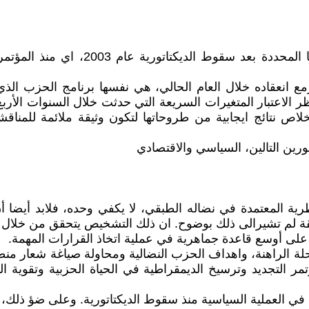
نظر الاعتبار المتغيرات السريعة التي حدثت خلال السنوات الأر
ستخلاص نتائج ايجابية من طروحاتها لتكون وثيقة ملائمة للم
رين التالين، السياسي والاقتصادي
لنظرية المعتمدة في نضاله الطبقي، لا يكفي وحده، فلابد أي
يقة لم تشيرالى ذلك بوضوح. ان ذلك التشخيص يتحقق من خلال ال
اد على أوسع قاعدة جماهرية في عملية اتخاذ القرارات المهمة.
لة الراهنة، واهداف الحزب النضالية ومحاولة صياغة شعار منط
 التجديد وترسيخ الديمقراطية في الحياة الحزبية وتقوية ال
ه في العملية السياسية منذ سقوط الديكتاتورية. وعلى ضؤ ذلك