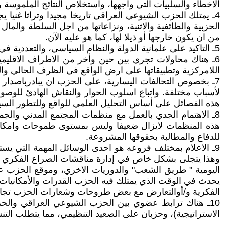
الاخطاء والسلبيات التي واجهها، واستخلاص النتائج الملموسة
4ـ يمتلك الحزب الشيوعي العراقي تاريخا مجيدا وتراثا غنيا
الحزبية والطائفية والاثنية، ونزاعاتها من اجل السلطة والما
من ان يكون خارجها أو ذيلا لها، كما هو عليه الآن.
5ـ التاكيد على علمانية الدولة والنظام السياسي، والتعددية في تداول السلطة، ومبدأ فصل الدين عن الدولة. وتثقيف وتوعية أوسع الجماهير بهذه المبادئ المهمة.
6ـ هناك محاولات تجري بين حين وأخر من الاطراف الاقليمي
اللامركزية وتطبيقاتها على ارض الواقع في الظرف الحالي والم
7ـ بخصوص التحالفات اليسارية، على الحزب ان يبادرباصدار 
لأسباب مختلفة. واتباع اسلوب الحوار والنقاش الهادئ للوصول 
هذه الفصائل على أساس التحليل العلمي للواقع وللتطور السيا
8ـ الاهتمام الجدي بالعمل مع منظمات المجتمع المدني والجمع
هذه المنظمات لايزال ضعيفا وليس بمستوى طموحات وامكاني
للدفاع والمطالبة بحقوقها المشروعة.
9ـ الاعلام بمختلف فروعه هو احدى الوسائل المهمة التي يست
وهذا يتجلى بشكل خاص في إدارة مناقشات الصراع الفكري وف
اليومية " طريق الشعب" والدوريات الاخري، وموقع الحزب ع
يحدث في الوقت الذي يمتلك فيه الحزب القدرات والأمكانيات 
الفكرية و/أوالتعارض مع بعض طروحات وشعارات الحزب تجاه ال
10ـ هناك ترابط عضوي بين الحزب الشيوعي العراقي وال
الاستراتيجية)، وحزبان على الصعيد التنظيمي، مما يتطلب التن