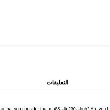
التعليقات
that you consider that mu8&si#c230-;-huh? Are you honest