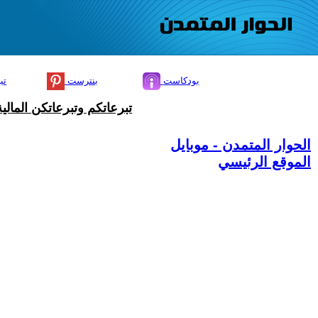
بودكاست
بنترست
تي
تبرعاتكم وتبرعاتكن المال
الحوار المتمدن - موبايل
الموقع الرئيسي