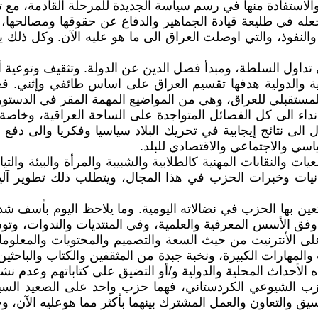
 والاستفادة منها في رسم سياسة الجديدة للمرحلة القادمة، مع
 يجعله في طليعة قيادة الجماهير والدفاع عن حقوقها ومصالحها
ل والنفوذ، والتي اوصلت العراق الى ما هو عليه الآن. وكل ذل
ة والدولية هدفها تقسيم العراق على اساس طائفي وإثني. فعل
ستقبلي للعراق، وهي من المواضيع المهمة المقر في الدستور. و
نداء الى كل الفصائل المتواجدة على الساحة العراقية، وخاص
الى نتائج إيجابية في تحريك البلاد سياسيا وفكريا والى دفع 
سي والاجتماعي والاقتصادي للبلد.
يات والنقابات المهنية كالطلابية والشبيبة والمرأة والبيئة وا
ات وخبرات الحزب في هذا المجال، ويتطلب ذلك تطوير آليا
عين بها الحزب في نضالاته اليومية. وما يلاحظ اليوم بأسف شد
ق الأسس المعرفية والعلمية، وفي المنتديات والندوات، وتو
لى الأنترنيت من حيث السعة والتصميم والمحتويات والمعلوم
والمهارات الكبيرة، ونخبة جبدة من المثقفين والكتاب والباح
أحداث المحلية والدولية و/أو التضيق على كتاباتهم وعدم نشر
حزب الشيوعي الكردستاني، فهما حزب واحد على الصعيد السي
سيق والتعاون والعمل المشترك بينهما بأكثر مما هوعليه الآن، 