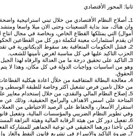
ثانيا: المحور الأقتصادي
1ـ أصلاح النظام الأقتصادي من خلال تبني استراتيجية واضحة 
وان هناك، منذ بداية التسعينات وحتى الان ميلا واسعا ومتشد
أموال) التي يمتلكها القطاع الخاص، وبخاصة في مجال انتاج ال
ان يقدم أستثمارات معينة لتكملة دور كل من القطاعين الحك
2ـ فشل الحكومات المتعاقبة بعد سقوط الديكتاتورية في تق
الحزب التاكيد عليها في كل مناسبة لغرض تأمينها للشعب.
3ـ التاكيد على تحقيق درجة ما من العدالة والرفاه لهذا الجيل
وهو من اساسيات وواجبات الدولة في كل مكان، وهذا لا يتم 
الحقوق.
4ـ معالجة البطالة المتفاقمة من خلأل اعادة هيكلية القطاعات
من خلال تامين فرص تشغيل اكثر وخاصة للطبقة الوسطى وتق
5ـ إصلاح النظام المالي والنقدي، من خلال إستخدام معايير علم
المتاحة على اسس الاهداف والبرامج الحقيقية، وذلك عن طر
استقرار الأسعار، والحفاظ على الرصيد الاحتياطي من العملات ا
وفي تطوير النظام الضريبي والمؤسسات المالية، وتفعيل قانون منضومة
6ـ تفعيل دور كل من هيئة الرقابة المالية وهيئة النزاهة ال
لكي تأخذا دورهما الحقيقي في توعية الجماهير للمشاركة الفع
7ـ ضروة التاكيد والاسراع في تشريع قانون النفط والغاز وإ