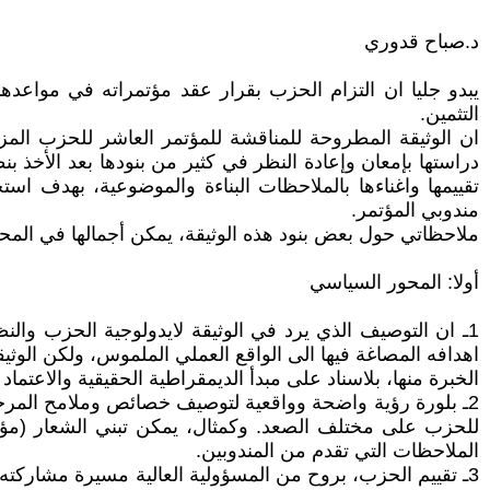
د.صباح قدوري
التثمين.
دراستها بإمعان وإعادة النظر في كثير من بنودها بعد الأخذ ب
تقييمها واغناءها بالملاحظات البناءة والموضوعية، بهدف ا
مندوبي المؤتمر.
ملاحظاتي حول بعض بنود هذه الوثيقة، يمكن أجمالها في المحو
أولا: المحور السياسي
1ـ ان التوصيف الذي يرد في الوثيقة لايدولوجية الحزب وا
اهدافه المصاغة فيها الى الواقع العملي الملموس، ولكن الوث
الخبرة منها، بلاسناد على مبدأ الديمقراطية الحقيقية والاعتم
2ـ بلورة رؤية واضحة وواقعية لتوصيف خصائص وملامح المرح
للحزب على مختلف الصعد. وكمثال، يمكن تبني الشعار (مؤتمر
الملاحظات التي تقدم من المندوبين.
3ـ تقييم الحزب، بروح من المسؤولية العالية مسيرة مشاركت