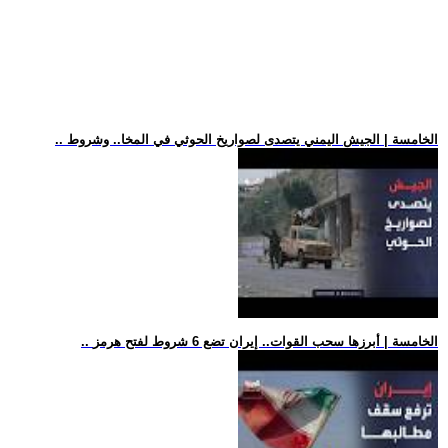
.. الخامسة | الجيش اليمني يتصدى لصواريخ الحوثي في المخا.. وشروط
.. الخامسة | أبرزها سحب القوات.. إيران تضع 6 شروط لفتح هرمز