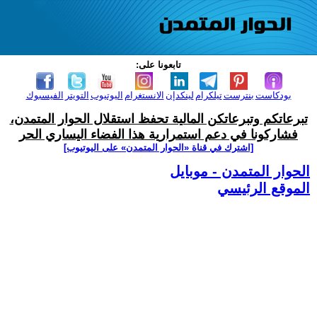
تابعونا على:
بودكاست
بنترست
تيلكرام
لينكدإن
الانستغرام
اليوتيوب
التويتر
الفيسبوك
تبرعاتكم وتبرعاتكن المالية تحفظ استقلال الحوار المتمدن،
فشاركونا في دعم استمرارية هذا الفضاء اليساري الحر
[اشترك في قناة ‫«الحوار المتمدن» على اليوتيوب]
الحوار المتمدن - موبايل
الموقع الرئيسي