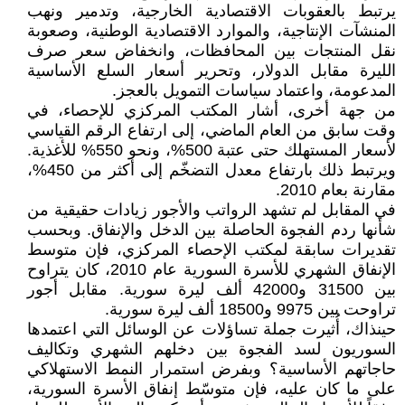
يرتبط بالعقوبات الاقتصادية الخارجية، وتدمير ونهب
المنشآت الإنتاجية، والموارد الاقتصادية الوطنية، وصعوبة
نقل المنتجات بين المحافظات، وانخفاض سعر صرف
الليرة مقابل الدولار، وتحرير أسعار السلع الأساسية
المدعومة، واعتماد سياسات التمويل بالعجز.
من جهة أخرى، أشار المكتب المركزي للإحصاء، في
وقت سابق من العام الماضي، إلى ارتفاع الرقم القياسي
لأسعار المستهلك حتى عتبة 500%، ونحو 550% للأغذية.
ويرتبط ذلك بارتفاع معدل التضخّم إلى أكثر من 450%،
مقارنة بعام 2010.
في المقابل لم تشهد الرواتب والأجور زيادات حقيقية من
شأنها ردم الفجوة الحاصلة بين الدخل والإنفاق. وبحسب
تقديرات سابقة لمكتب الإحصاء المركزي، فإن متوسط
الإنفاق الشهري للأسرة السورية عام 2010، كان يتراوح
بين 31500 و42000 ألف ليرة سورية. مقابل أجور
تراوحت بين 9975 و18500 ألف ليرة سورية.
حينذاك، أُثيرت جملة تساؤلات عن الوسائل التي اعتمدها
السوريون لسد الفجوة بين دخلهم الشهري وتكاليف
حاجاتهم الأساسية؟ وبفرض استمرار النمط الاستهلاكي
على ما كان عليه، فإن متوسّط إنفاق الأسرة السورية،