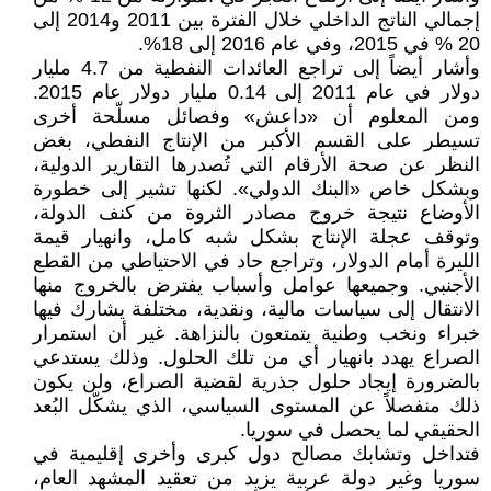
إجمالي الناتج الداخلي خلال الفترة بين 2011 و2014 إلى
20 % في 2015، وفي عام 2016 إلى 18%.
وأشار أيضاً إلى تراجع العائدات النفطية من 4.7 مليار
دولار في عام 2011 إلى 0.14 مليار دولار عام 2015.
ومن المعلوم أن «داعش» وفصائل مسلّحة أخرى
تسيطر على القسم الأكبر من الإنتاج النفطي، بغض
النظر عن صحة الأرقام التي تُصدرها التقارير الدولية،
وبشكل خاص «البنك الدولي». لكنها تشير إلى خطورة
الأوضاع نتيجة خروج مصادر الثروة من كنف الدولة،
وتوقف عجلة الإنتاج بشكل شبه كامل، وانهيار قيمة
الليرة أمام الدولار، وتراجع حاد في الاحتياطي من القطع
الأجنبي. وجميعها عوامل وأسباب يفترض بالخروج منها
الانتقال إلى سياسات مالية، ونقدية، مختلفة يشارك فيها
خبراء ونخب وطنية يتمتعون بالنزاهة. غير أن استمرار
الصراع يهدد بانهيار أي من تلك الحلول. وذلك يستدعي
بالضرورة إيجاد حلول جذرية لقضية الصراع، ولن يكون
ذلك منفصلاً عن المستوى السياسي، الذي يشكّل البُعد
الحقيقي لما يحصل في سوريا.
فتداخل وتشابك مصالح دول كبرى وأخرى إقليمية في
سوريا وغير دولة عربية يزيد من تعقيد المشهد العام،