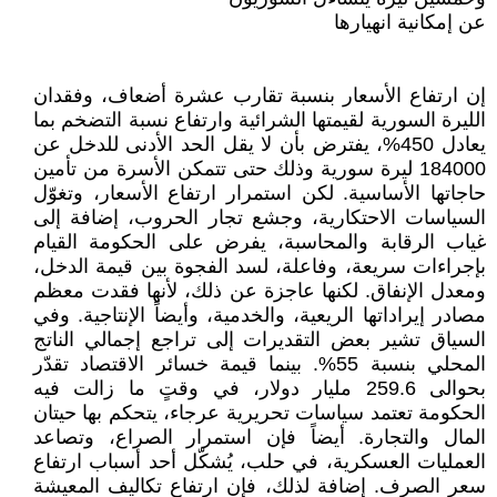
عن إمكانية انهيارها
إن ارتفاع الأسعار بنسبة تقارب عشرة أضعاف، وفقدان
الليرة السورية لقيمتها الشرائية وارتفاع نسبة التضخم بما
يعادل 450%، يفترض بأن لا يقل الحد الأدنى للدخل عن
184000 ليرة سورية وذلك حتى تتمكن الأسرة من تأمين
حاجاتها الأساسية. لكن استمرار ارتفاع الأسعار، وتغوّل
السياسات الاحتكارية، وجشع تجار الحروب، إضافة إلى
غياب الرقابة والمحاسبة، يفرض على الحكومة القيام
بإجراءات سريعة، وفاعلة، لسد الفجوة بين قيمة الدخل،
ومعدل الإنفاق. لكنها عاجزة عن ذلك، لأنها فقدت معظم
مصادر إيراداتها الريعية، والخدمية، وأيضاً الإنتاجية. وفي
السياق تشير بعض التقديرات إلى تراجع إجمالي الناتج
المحلي بنسبة 55%. بينما قيمة خسائر الاقتصاد تقدّر
بحوالى 259.6 مليار دولار، في وقتٍ ما زالت فيه
الحكومة تعتمد سياسات تحريرية عرجاء، يتحكم بها حيتان
المال والتجارة. أيضاً فإن استمرار الصراع، وتصاعد
العمليات العسكرية، في حلب، يُشكّل أحد أسباب ارتفاع
سعر الصرف. إضافة لذلك، فإن ارتفاع تكاليف المعيشة