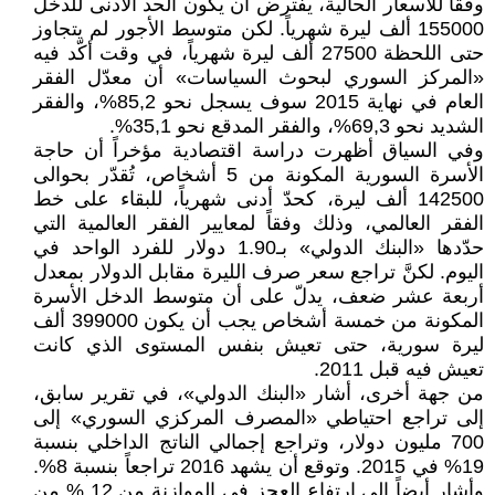
وفقاً للأسعار الحالية، يفترض أن يكون الحد الأدنى للدخل
155000 ألف ليرة شهرياً. لكن متوسط الأجور لم يتجاوز
حتى اللحظة 27500 ألف ليرة شهرياً، في وقت أكّد فيه
«المركز السوري لبحوث السياسات» أن معدّل الفقر
العام في نهاية 2015 سوف يسجل نحو 85,2%، والفقر
الشديد نحو 69,3%، والفقر المدقع نحو 35,1%.
وفي السياق أظهرت دراسة اقتصادية مؤخراً أن حاجة
الأسرة السورية المكونة من 5 أشخاص، تُقدّر بحوالى
142500 ألف ليرة، كحدّ أدنى شهرياً، للبقاء على خط
الفقر العالمي، وذلك وفقاً لمعايير الفقر العالمية التي
حدّدها «البنك الدولي» بـ1.90 دولار للفرد الواحد في
اليوم. لكنَّ تراجع سعر صرف الليرة مقابل الدولار بمعدل
أربعة عشر ضعف، يدلّ على أن متوسط الدخل الأسرة
المكونة من خمسة أشخاص يجب أن يكون 399000 ألف
ليرة سورية، حتى تعيش بنفس المستوى الذي كانت
تعيش فيه قبل 2011.
من جهة أخرى، أشار «البنك الدولي»، في تقرير سابق،
إلى تراجع احتياطي «المصرف المركزي السوري» إلى
700 مليون دولار، وتراجع إجمالي الناتج الداخلي بنسبة
19% في 2015. وتوقع أن يشهد 2016 تراجعاً بنسبة 8%.
وأشار أيضاً إلى ارتفاع العجز في الموازنة من 12 % من