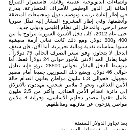
وانتماءات أيديولوجية عدمية وقاتلة. فاستمرار الصراع
إضافة إلى الدور الوظيفي للأطراف المتصارعة، يندرج
في إطار إعادة ترتيب وتوضيب دول ومجتمعات المنطقة
وأنظمتها. وفي إطار المشروع المشار إليه تمثّل سوريا
حجر الرحى، والمدخل إلى نظام إقليمي ودولي جديد.
حتى عام 2012، كان دخل الأسرة السورية يتراوح ما بين
400 و600 دولار. ومع ذلك كانت تعاني أزمة معيشية
سببها سياسات نقدية ومالية تحريرية. أما الآن، فإن سقف
الدخل لا يتجاوز، وفق سعر الصرف الحالي 75 دولاراً .
فيما يعادل الحد الأدنى للأجور حوالى 24 دولاراً فقط. أما
متوسط الدخل المقدّر بحوالى 28500 ليرة، فإنه يعادل
حوالى 46 دولار. ويضع ذلك السوريين جميعاً أمام مصير
مجهول. فحوالى 6.3 مليون مواطن يعانون انعدام حالة
الأمن الغذائي، ونحو 9 ملايين شخص، مهددون بالانزلاق
إلى دائرة انعدام الأمن الغذائي. وأكثر من 2.5 مليون
عامل فقدوا مصدر دخلهم الأساسي، وقرابة 8 ملايين
مواطن ينزحون عن منازلهم ومناطقهم.
بعد تجاوز الدولار الستمئة
وخمسين ليرة يتساءل السوريون