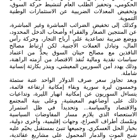
الحكومي، وتحفيز الطلب العام لتنشيط حركة السوق،
وتخفيض المعدلات الضريبية عن الاستثمارات الوطنية
التنموية.
وكذلك إلى تخفيض الضرائب المباشرة وغير المباشرة،
عن المنتجين الصغار والفقراء وأصحاب الدخل المحدود،
ووضع ضريبة تصاعدية على أرباح التجار، وحركة رأس
المال، وتبادل العملات الأجنبية. لكن ارتباط مصالح
النافذين مع مصالح حيتان السوق يحدُّ من اعتماد
سياسات نقدية ومالية تُنقذ الاقتصاد من أزمته الراهنة،
وذلك يهدد أمن السوريين المعيشي، وينذر بكارثة إنسانية
شاملة.
وبعد تجاوز سعر صرف الدولار الواحد عتبة ستمئة
وخمسون ليرة سورية وبقاء إمكانية ارتفاعه قائمة،
يتساءل السوريون عن إمكانية انهيار الليرة، وتداعيات
ذلك على أوضاعهم المعيشية، وعلى بنية المجتمع
والاقتصاد والسياسة... وتحديداً في ظل استمرار
الاستعصاء الذي يلازم مسار المفاوضات السياسية
وتمّسك أطراف الصراع، وجهات إقليمية، وأخرى دولية،
بخيار الحل العسكري. وجميعها تنبئ بمستقبل يخيّم عليه
شبح الموت والدمار المحمول على مشاريع عقائدية،