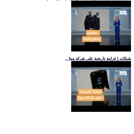
.. شبكات | غرامة تاريخية على شركة ميتا