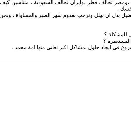
،ومصر تخالف قطر ،وايران تخالف السعودية ، متناسين كيف سي
فسك .
ضيل بدل ان نهلل ونرحب بقدوم شهر الصبر والمساواة ، ونحن م
ل للمشكلة ؟
 المستعمرة ؟
روع في ايجاد حلول لمشاكل اكبر تعاني منها امة محمد .