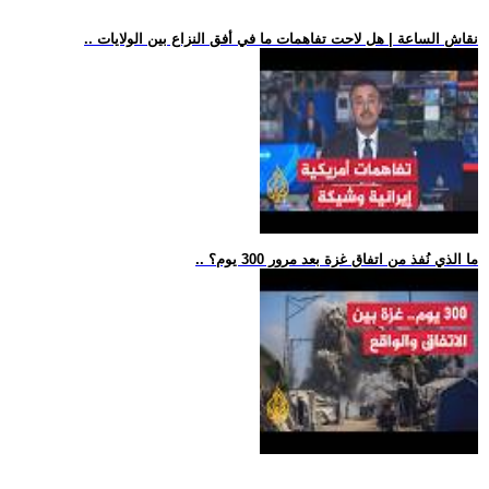
.. نقاش الساعة | هل لاحت تفاهمات ما في أفق النزاع بين الولايات
.. ما الذي نُفذ من اتفاق غزة بعد مرور 300 يوم؟