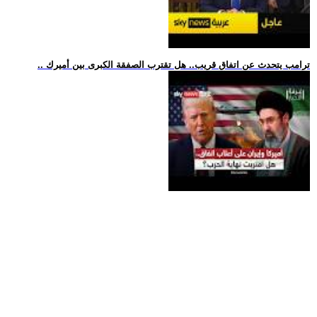
.. ترامب يتحدث عن اتفاق قريب.. هل تقترب الصفقة الكبرى بين أميرك