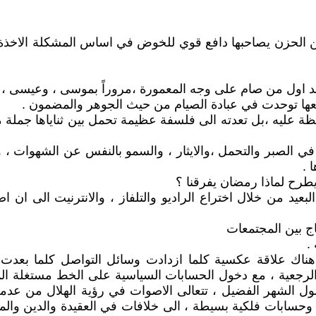
 من الحزن يصاحبها دافع قوي للخوض في اساس المشكلة الاخذة 
ذي يعد اول من صام على وجه المعمورة ،مروراً بموسى ، وعيسى ، 
عها توحدت في عبادة الصيام من حيث الجوهر والمضمون .
ة عليه ،بل تعدته الى فلسفة عظيمة تحمل بين ثناياها جملة 
في الصبر والتحمل ،والايثار ، والسمو بالنفس عن الشهوات ، 
 .
طرح لماذا رمضان يفرقنا ؟
عيد من خلال اختراع الراديو والتلفاز ، والانترنيت الى ان 
ج بين المجتمعات
.
 هناك علاقة عكسية كلما ازدادت وسائل التواصل كلما بعدت
ة الرجعية ، مع دخول الحسابات السياسية على الخط مستغلة ال
حلول الشهر الفضيل ، تتعالى الاصوات في رؤية الهلال من عد
ل وحسابات فلكية بسيطة ، الى خلافات في العقيدة والدين وال