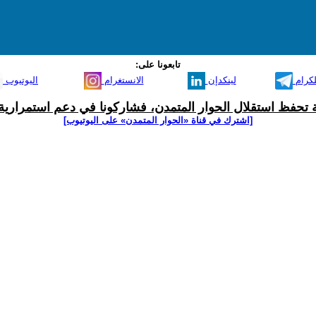
تابعونا على:
لكرام
لينكدإن
الانستغرام
اليوتيوب
ية تحفظ استقلال الحوار المتمدن، فشاركونا في دعم استمرارية 
[اشترك في قناة ‫«الحوار المتمدن» على اليوتيوب]