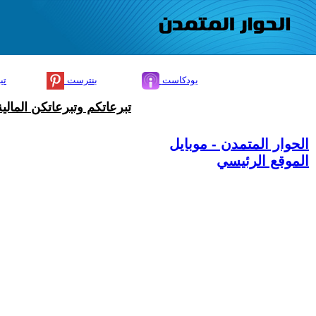
بودكاست
بنترست
تي
تبرعاتكم وتبرعاتكن المال
الحوار المتمدن - موبايل
الموقع الرئيسي