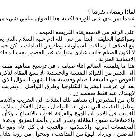
لماذا رمضان يفرقنا ؟
عندما تمر يدي على الورقة لكتابة هذا العنوان ينتابني شيء
.
على الرغم من قدسية هذه الفريضة المهمة .
ومواكبتها الخليقة ، ابتدأً من نبي الله ادم عليه السلام ،ال
مع اختلاف الرسالات السماوية ، وطقوس العبادات ، لكن جمي
لا لكون الصيام جانب عبادي متوارث عبر العصور يجب المحافظ
الانسانية المتزنة .
هذا ما يتلمسه الصائم اثناء صيامه ، في ترسيخ مفاهيم مهمة 
الى الكثير من الفوائد النفسية والجسدية ،لا يسع المقام لذكرها
الخوض في فلسفة الصيام وقدسية هذا الشهر، السؤال الذي ي
بعد ان عرفت البشرية التكنلوجيا وطرق التواصل ، وتقريب الب
لايبعدك عنه فقط ضغطة زر .
كان من المفترض ان تساهم تلك النقلات الى التقريب والاندما
وتذليل العقبات التي تعيق لغة التواصل ، ونقل الافكار بسلاسة 
الغريب في الامر ان الهوة والفرقة اخذت بالاتساع ، وكأن
والاختلافات شيوخ الظلالة وتجار الدين وأئمة التمزيق ودعا
المجتمعات العربية والاسلامية ، والنتيجة في كل عام ومع 
الماضين ، وتزداد الهوة بين المذاهب ، وتتحول من رؤية هلا