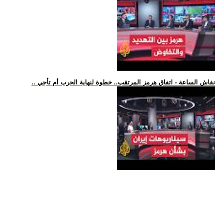
.. نقاش الساعة - اتفاق هرمز المرتقب.. خطوة لنهاية الحرب أم تأجي