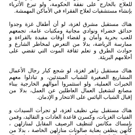
للعلاج بالخارج على نفقة الحكومة، ولو تبرع الأثرياء
بإنشاء مستشفيات لعلاج الفقراء في الأماكن المهمشة.
هناك مستقبل مشرق لغزة، لو أن أطفال غزة وجدوا
حدائق خضراء ونوادي مجانية ومكتبات عامة، تجمعهم
للعب بحرية وأمان و لقضاء أوقات مفيدة بالقراءة و
ممارسة الرياضة، بدلا من التعرض لمخاطر الشارع و
حوادث الطرق و تعلم ثقافة الموت التي تقضي على
أحلامهم البريئة.
هناك مستقبل زاهر لغزة، لو شجع كبار رجال الأعمال
المشاريع الصغيرة للشباب المبتدئين، و تبادلوا معهم
الخبرات العملية، ولو استثمروا أموالهم الخارجية ببناء
مصانع لتشغيل العمال العاطلين عن العمل، بدلا من
إقبال الشباب اليائس على الانتحار و الإدمان.
هناك مستقبل بيئي نظيف لغزة، لو تجرأت السيدات و
الفتيات الغزيات، وكسرن قاعدة العادات و التقاليد، وقمن
بإمساك مكانس لتنظيف الرصيف المقابل لمنازلهن ،
كأنهن ينظفن بعناية صالونات منازلهن الخاصة ، بدلا من