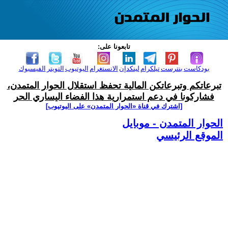
تابعونا على:
بودكاست
بنترست
تيلكرام
لينكدإن
الانستغرام
اليوتيوب
التويتر
الفيسبوك
تبرعاتكم وتبرعاتكن المالية تحفظ استقلال الحوار المتمدن،
فشاركونا في دعم استمرارية هذا الفضاء اليساري الحر
[اشترك في قناة ‫«الحوار المتمدن» على اليوتيوب]
الحوار المتمدن - موبايل
الموقع الرئيسي