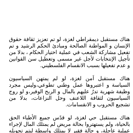
هناك مستقبل ديمقراطي لغزة، لو تم تعزيز ثقافة حقوق
الإنسان و المواطنة الصالحة ومبادئ الحكم الرشيد و تم
تفعيل مشاركة الشعب في عملية اختيار الحكام ، بدلا من
تأجيل الإنتخابات لأجل غير مسمى وتعطيل سن القوانين
و عدم تفعيلها بسبب الانقسام الفلسطيني.
هناك مستقبل اَمن لغزة، لو لم يمتهن السياسيون
السياسة و اعتبروها عمل وطني تطوعي،وليس مجرد
وظيفة شهرية تدرُ عليهم بالمال و الربح الوفير،و لو روج
السياسيون لثقافة اللاعنف وحل النزاعات، بدلا من
تشجيع الحروب و الانقسامات.
هناك مستقبل حي لغزة، لو قدًس جميع الأطباء الحق
بالحياة، ولم يستهتروا بحالة مريض لم يمتلك المال لإجراء
عملية عاجلة، و حالة فقير لا يمتلك واسطة ليتم تحويله