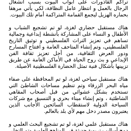
تراكم القاذورات على أبواب البيوت بسبب انشغال
الرجال بالعمل و انتظار عامل النظافة، لكي يأتي مرهقا
بحماره الهزيل ليجمع القمامة المتراكمة أمام تلك البيوت.
هناك مستقبل حضاري لغزة، لو تم تشجيع الشباب و
الأطفال و النساء على المشاركة بأنشطة إبداعية وجمالية
تساهم في تعزيز التراث الفلسطيني و توثيق التاريخ
الفلسطيني، وتم إنشاء المتاحف العامة و افتتاح المسارح
ودور العرض الثقافية، من أجل تعزيز ثقافة الفن
الإبداعي و بث روح الحياة في الأماكن العامة عن طريق
تزيينها بأشكال فنية تمثل الحضارة الفلسطينية الأصيلة.
هناك مستقبل سياحي لغزة، لو تم المحافظة على صفاء
مياه البحر الزرقاء وتم تنظيم مساحات الشاطئ التي
تستخدم بشكل عشوائي من قبل أصحاب المقاهي
الشاطئية ، وتم إنشاء ميناء بحري و التنسيق مع شركات
السياحة الدولية لاستقطاب السائحين الأجانب الذين
يعتبرون مصدر دخل مهم لأي بلد بالعالم.
هناك مستقبل علمي لغزة، لو تم تشجيع البحث العلمي و
دمج أساليب تربوية حديثة في المناهج العلمية وتم التخلي