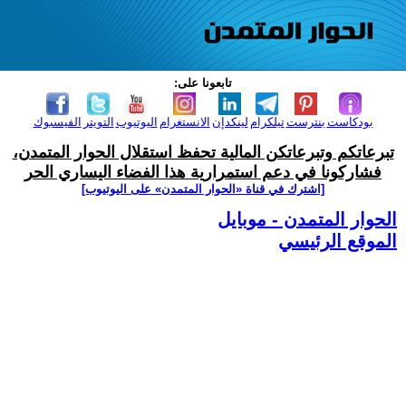
تابعونا على:
بودكاست
بنترست
تيلكرام
لينكدإن
الانستغرام
اليوتيوب
التويتر
الفيسبوك
تبرعاتكم وتبرعاتكن المالية تحفظ استقلال الحوار المتمدن،
فشاركونا في دعم استمرارية هذا الفضاء اليساري الحر
[اشترك في قناة ‫«الحوار المتمدن» على اليوتيوب]
الحوار المتمدن - موبايل
الموقع الرئيسي