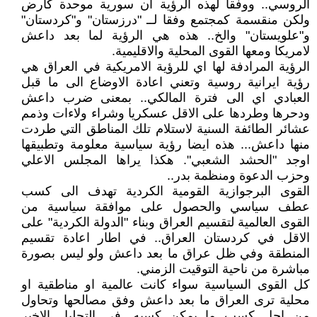
الروسي.. ووفقا لهذه الرؤية ان سورية موحدة كارض
ولكن منقسمة كمجتمع وفقا لــ "درزستان" و"كردستان"
و"علويستان" والخ.. هذه هي الرؤية لما بعد داعش
لامريكا ومعها القوى المحلية والاقليمية.
الرؤية المرادفة لها اي للرؤية الامريكية في العراق هي
رؤية ايرانية روسية وتعني اعادة الاوضاع الى ما قبل
العبادي اي الى فترة المالكي.. بمعنى ضرب داعش
ودحرها وطردها على الاقل عسكريا وشراء ولاءات وذمم
عشائر الطائفة السنية لاستلام تلك المناطق التي طردت
منها داعش... هذه ايضا رؤية سياسية معلومة وتطبيقها
اوجد "الحشد الشعبي". هكذا يراها المجلس الاعلي
وحزب الدعوة ومنظمة بدر..
القوى البرجوازية القومية الكردية تهدف الى كسب
عطف سياسي والحصول على موافقة سياسية من
القوى العالمية لتقسيم العراق وبناء "الدولة الكردية" على
الاقل في كردستان العراق.. في اطار اعادة تقسيم
المنطقة وفي ظل عراق ما بعد داعش ولو ليس بصورة
مباشرة من ناحية التوقيت الزمني.
كل القوى السياسية سواء كانت عالمية او مناطقية او
محلية ترى العراق ما بعد داعش وفق مصالحها وتحاول
من اجل كسب ما يمكن كسبه. في التحليل الاخير