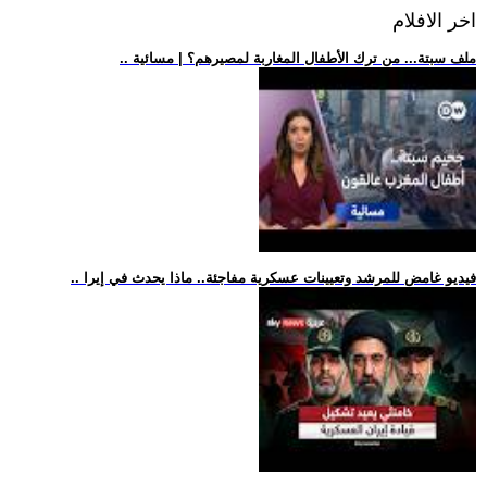
اخر الافلام
.. ملف سبتة... من ترك الأطفال المغاربة لمصيرهم؟ | مسائية
.. فيديو غامض للمرشد وتعيينات عسكرية مفاجئة.. ماذا يحدث في إيرا