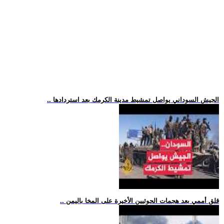
.. الجيش السوداني يواصل تمشيط مدينة الكرمك بعد استردادها
.. قلق أممي بعد هجمات الحوثيين الأخيرة على المخا باليمن