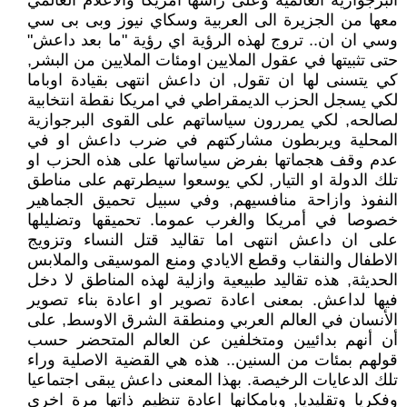
البرجوازية العالمية وعلى راسها امريكا والاعلام العالمي
معها من الجزيرة الى العربية وسكاي نيوز وبى بى سي
وسي ان ان.. تروج لهذه الرؤية اي رؤية "ما بعد داعش"
حتى تثبيتها في عقول الملايين اومئات الملايين من البشر,
كي يتسنى لها ان تقول, ان داعش انتهى بقيادة اوباما
لكي يسجل الحزب الديمقراطي في امريكا نقطة انتخابية
لصالحه, لكي يمررون سياساتهم على القوى البرجوازية
المحلية ويربطون مشاركتهم في ضرب داعش او في
عدم وقف هجماتها بفرض سياساتها على هذه الحزب او
تلك الدولة او التيار, لكي يوسعوا سيطرتهم على مناطق
النفوذ وازاحة منافسيهم, وفي سبيل تحميق الجماهير
خصوصا في أمريكا والغرب عموما. تحميقها وتضليلها
على ان داعش انتهى اما تقاليد قتل النساء وتزويج
الاطفال والنقاب وقطع الايادي ومنع الموسيقى والملابس
الحديثة, هذه تقاليد طبيعية وازلية لهذه المناطق لا دخل
فيها لداعش. بمعنى اعادة تصوير او اعادة بناء تصوير
الأنسان في العالم العربي ومنطقة الشرق الاوسط, على
أن أنهم بدائيين ومتخلفين عن العالم المتحضر حسب
قولهم بمئات من السنين.. هذه هي القضية الاصلية وراء
تلك الدعايات الرخيصة. بهذا المعنى داعش يبقى اجتماعيا
وفكريا وتقليديا, وبامكانها اعادة تنظيم ذاتها مرة اخرى