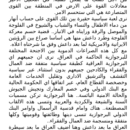
معادلات القوة على الارض في المنطقة بين القوى
المتصارعة هي التي ستحسم الامر.
نرى لعبة سياسية حقيرة بين تلك القوى على حساب أنهار
من دماء الاطفال والنساء والشباب والشيوخ في الفلوجة
والموصل والرقة ورايناه في الانبار.. قضية حسم معركة
الفلوجة وطرد داعش منها هي اساسا صراع بين الرؤيتين
الايرانية والامريكية لما بعد داعش وفق ما شرحناه اعلاه.
مع كل هذه الصراعات الدموية بين الاجنحة المختلفة
للبرجوازية الحاكمة في العراق, نرى ان جميعهم اي
البرجوازية العراقية كطبقة سياسية متفقة ضد العمال
والفقراء والكادحين جميعهم بدون استثناء, عبر سياسية
التقشف والترشيق الاداري وتقليل الخدمات العامة
وخصخصة القطاع العام، عبر اتفاقها اي الحكومة الحالية
مع البنك الدولي وفي خصم المعارك وتجيش الجيوش
والحالة الامنية البائسة.. هنا البرجوازية تركن مسميات
السنة والشيعة والكردية والعربية وتنسى هذه الالقاب
المصطنعة.. هناك وامام قدسية الرأسمال واوامر البنك
الدولي البرجوازية تنسى دينها وطائفتها وقوميتها وكلها
متفقة ومنسجمة ضد العمال والفقراء..
العراق ما بعد داعش وهنا اضيف العراق ما بعد سيطرة