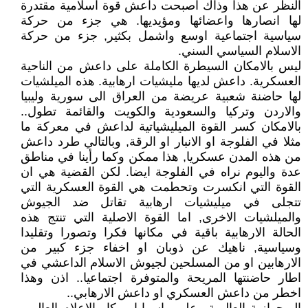
النظر عن هذا وذاك اصبحت داعش قوة اسلامية مقتدرة
لها انصارها واعضائها ومؤيديها. هي جزء من حركة
سياسية اجتماعية اوسع واشمل بكثير, جزء من حركة
الاسلام السياسي السني.
ليس بالامكان السيطرة الكاملة على داعش من الناحية
العسكرية. داعش لديها مليشيات ارهابية. هذه الميلشيات
لها حاضنة شعبية عريضة من العراق الى سورية وليبيا
والاردن وتركيا والسعودية والكويت والقائمة تطول..
بالامكان كسر القوة الميليشياتية لداعش في معركة ما
مثلا في الفلوجة او الانبار او الرقة, وبالتالي طرد داعش
من هذه المدن عسكريا, هذا ممكن وكما رأينا في مناطق
عدة واليوم نراه في الفلوجة ايضا. لكن القضية هي ان
القوة التي انكسرت وتحطمت هي القوة العسكرية التي
تتجلى في ميليشيات ارهابية تقاتل ضد الجيوش
والميلشيات الاخرى, اما القوة الاصلية التي تنتج هذه
الحالة الارهابية باقية في مكانها فكرا وتصورا وتقليدا
وسياسية, ناهيك عن ذوبان او اخفاء جزء كبير من
الارهابين او من المسلحين لجيوش الاسلام الداعشي في
اطار حاضنتها المريحة والمتوفرة اجتماعيا.. اذن وهذا
اخطر من داعش العسكري او داعش الارهابي..