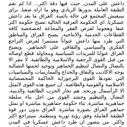
داعش على المدن, حيث فيها دقة اكثر... اذا لم تقم
الطبقة العاملة بدورها الريادي وهو ما اراه صعبا, براي
سيعيش المجتمع في حالة بائسة. العراق ما بعد داعش
عسكريا, اي الحكومة العرقية الحالية تصبح حكومة اكثر
عنفا وهجوما لفرض الفقر والمجاعة لخصخصة كافة
القطاعات الخدمية والانتاجية, يصبح العراق والمناطق
التي طرد منها داعش عنواناً مستمرا لفرض التراجع
الفكري والسياسي والثقافي على الجماهير.. ويصبح
العراق عنوانا للمزيدات السياسية ومحاولة قطع اوصاله
من قبل القوى الرجعية والاسلامية والطائفية. لا مفر الا
بالنضال والنضال لتنظيم الجماهير وتوحيد لحمتها النضالية
بوجه الاكاذيب والنفاق والخداع والممارسات والسياسيات
التي تقودها القوى البرجوزاية الحاكمة المحصصاتية
الاسلامية والقومية والطائفية. ان جميع هذه القوى لاتمثل
الا الرأسمال وربحه, هم تجار الحرب الطائفية والدينية.
النضال والتنظيم وحشد القوى من اجل بناء سلطة
جماهيرية مباشرة, بناء حكومة جماهيرية مباشرة او تمثل
جماهير العراق بصورة مباشرة. العراق بدون دور قوة
الطبقة العاملة وفق رؤية ثورية ومنظمة, سيتراجع اكثر
واكثر. من يتصور ان طرد داعش عسكريا في المدن