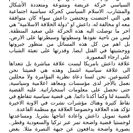
السياسي حركة عريضة ومتنوعة ومتعددة الأشكال
والمشارب. الاسلام السياسي كحركة سياسية اجتماعية
هي التي احتضنت وتحتضن داعش سواء كان متوافقة
معه او مخالفة له. داعش او "دولة الخلافة الاسلامية" هي
اخر ما توصلت اليه هذه الحركة علي صعيد المنطقة,
ليس من ناحية نفوذها وسطوتها وسيطرتها على الارض،
بل اهم من كل هذه المسائل من منظور جبروتها
ووحشيتها في القتل ايضا, وقدرتها على تعبئة الشباب
على ارجاء المعمورة.
علاقة داعش بامريكا ليست علاقة مباشرة بل تتعداها
الى علاقة سياسية اشمل وهذه هي قضيتنا نحن
كشيوعين, نحن لسنا دعاة نظرية المؤامرة ولا محللين
نعمل بالأجر لدى مؤسسات ومعاهد اعلامية وسياسية,
حتى نحصل على معلومات استخباراتية. عليه القضية
بالنسبة لنا وكما أكدنا دائما, هي قضية سياسية تتقاطع في
نقاط كثيرة وهناك مؤشرات نشرت في الاونة الاخيرة
تؤكد هذه العلاقة وخصوصا العلاقة مع منظمة القاعدة.
قضية تمويل داعش واعادة انتاجها بشريا, ومساعدتها
لوجستيا قضية واضحة تمر عبر تركيا والسعودية وقطر..
بصورة واضحة يدافعون عن جبهة النصرة مثلا. بغض