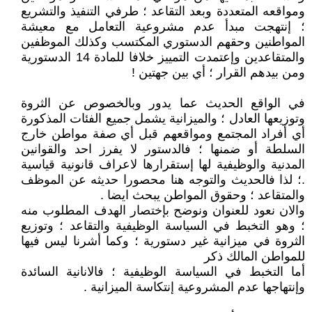
ومواقعه المتعددة وبعد التقاعد ؛ طرفي التنفيذ والتشريع
؛ إنتهجت مبدأ عدم مشروعية التعامل مع معيشة
المواطنين وحقهم الدستوري المكتسب وكذلك الموظفين
والمتقاعدين وإعتمدت التمييز خلافا للمادة 14 الدستورية
ومن بيدهم القرار ؛ أي بين جهتين !
في الواقع الحديث عما يدور وبالخصوص عن الثروة
وتوزيعها العادل ؛ والميزانية يشمل جميع الفئات المذكورة
أي أفراد المجتمع ومواقعهم قبل أي صفة مواطن خارج
السلطة أو ضمنها ؛ فالدستور لا يفرز احد والقوانين
المدنية والوظيفية لها إستقرارها لاعراف قانونية قياسية
.؛ لذا فالحديث والتوجه هنا محصورا حديثه عن الموظف
والمتقاعد ؛ وحقوق المواطن يبحث ايضا .
والان نعود للعنوان ونوضح بإختصار الهدف المطلوب منه
؛ وهو التخبط في السياسة الوظيفية والتقاعد ؛ وتوزيع
الثروة في ميزانية غير دستورية ؛ وكما أشرنا ليس فيها
للمواطن المالك ذكر
أما التخبط في السياسة الوظيفية ؛ فالانانية السائدة
وإنتهاجها عدم المشروعية إنتكاسة الميزانية .