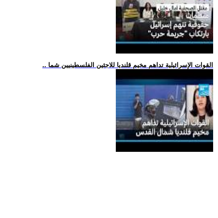
.. القوات الإسرائيلية تداهم مخيم قلنديا للاجئين الفلسطينيين شما