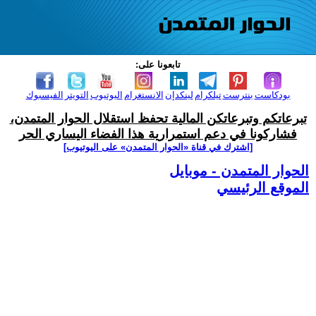
تابعونا على:
بودكاست
بنترست
تيلكرام
لينكدإن
الانستغرام
اليوتيوب
التويتر
الفيسبوك
تبرعاتكم وتبرعاتكن المالية تحفظ استقلال الحوار المتمدن،
فشاركونا في دعم استمرارية هذا الفضاء اليساري الحر
[اشترك في قناة ‫«الحوار المتمدن» على اليوتيوب]
الحوار المتمدن - موبايل
الموقع الرئيسي