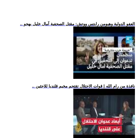
.. العفو الدولية وهيومن رايتس ووتش: مقتل الصحفية آمال خليل بهجو
.. نافذة من رام الله | قوات الاحتلال تقتحم مخيم قلنديا للاجئين