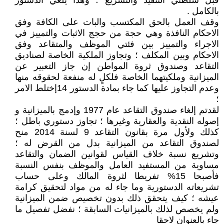
قبل سلطتي التنفيذ والتشريع ؛ وهذا يلغي الدستور
بالكامل .
وقف العمل بالحق المكتسب والبات على الكافة وفق
الاحكام النافذة وهي حجة من حجج الاثبات والتمييز في
الاجراء والتمييز بين فئتي الموظف والمتقاعد وفق
الاحكام وبين المكلف ؛ وتجاوز الملكية الخاصة لصناديق
التقاعد وصندوق ثروة المواطن إن جاز التعبير عن
الميزانية وملكيتهما الخاصة فلكلٍ له منفعة لحقوقه منها
وعدم التجاوز عليها كما جاء بمادة الدستور 14إختلط الامر
؛
لقدتم إلغاء صندوق التقاعد عام 1977 وإدمج بالميزانية و
إصوله النقدية والعقارية وغيرها ؛ تجاوز دستوري باطل ؛
كذلك ولأول مرة بقانون التقاعد 9 لسنة 2014 منح
لصندوق التقاعد من الميزانية بدل من القرض له ؛
وتشريع نسبة خلاف القياس لقوانين الضمان والتقاعد
مساوية من المستفيد العامل والموظف بنفس النسبة
فأصبحا 15% تفريطا لثروة المالك وعلى حساب
تشريعاته الدستورية وما جاء له من مواد لتحقيق كرامة
عيشه ؛ كيف يتحقق ذلك بدون تخصيص ضمن الميزانية
ولم يخصص لذلك بالميزانيات السابقة ؛ نفضل تفصيل ما
جاء بالعنوان لاحقا