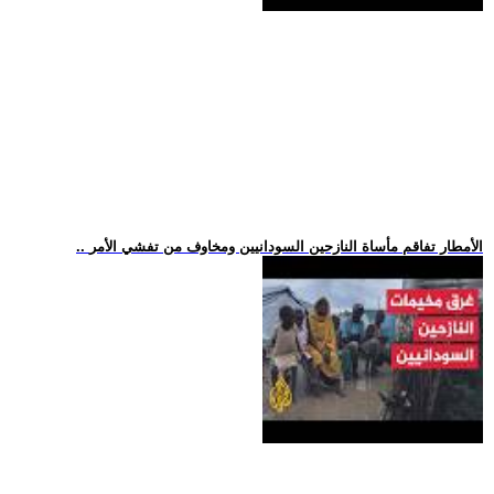
.. الأمطار تفاقم مأساة النازحين السودانيين ومخاوف من تفشي الأمر