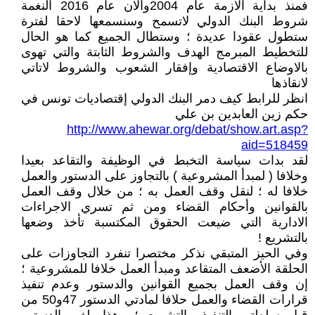
فمنذ بداية الأزمة عام 2004والان عام 2016 النغمة
شروط البنك الدولي لاتسمح وسنسمعها لاحقا لفترة
ستطول عقودا عديدة ؛ وستطال الجميع كما هو الحال
للتخطيط المبرمج الهدف والشروط الثابتة والتي تهوى
بالاوضاع الاقتصادية وإفقار الشعوب والشروط لاتاتي
لانقاذها
انظر للرابط كيف دمر البنك الدولي إقتصاديات تونس في
حكم زين العابدين بن علي
http://www.ahewar.org/debat/show.art.asp?
aid=518459
لقد بدات سياسة التخبط في الوظيفة والتقاعد بعيدا
وخلافا ( لمبدأ المشروعية ) بالتجاوز على الدستور والعمل
خلافا له ؛ لنقل وقف العمل به ؛ من خلال وقف العمل
بالقوانين وأحكام القضاء ومن ثم تسري الاجراءات
الادارية التي ضيعت الحقوق المكتسبة تأخذ وضعها
بالتشريع !
وفي الحيز المتبقي نذكر مختصرا تنفرد التجاوزات على
الحلقة الأضعف المتقاعد ومبدأ العمل خلافا للمشروعية ؛
إن وقف العمل بجميع القوانين والدستور وعدم تنفيذ
قرارات القضاء والعمل حلافا لمادتي الدستور 47و50 من