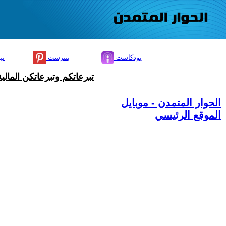
بودكاست
بنترست
تي
تبرعاتكم وتبرعاتكن المال
الحوار المتمدن - موبايل
الموقع الرئيسي