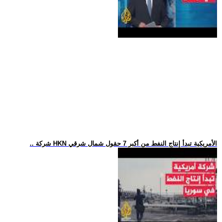
.. شركة HKN الأمريكية تبدأ إنتاج النفط من أكبر 7 حقول شمال شرقي