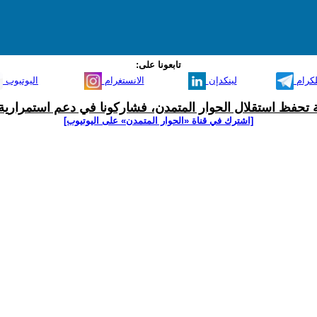
تابعونا على:
لكرام
لينكدإن
الانستغرام
اليوتيوب
ية تحفظ استقلال الحوار المتمدن، فشاركونا في دعم استمرارية 
[اشترك في قناة ‫«الحوار المتمدن» على اليوتيوب]