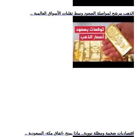
.. الذهب مرشح لمواصلة الصعود وسط تقلبات الأسواق العالمية
.. اقتصاديات ضخمة ومظلة نووية.. ماذا يمنح -اتفاق مكة- السعودية