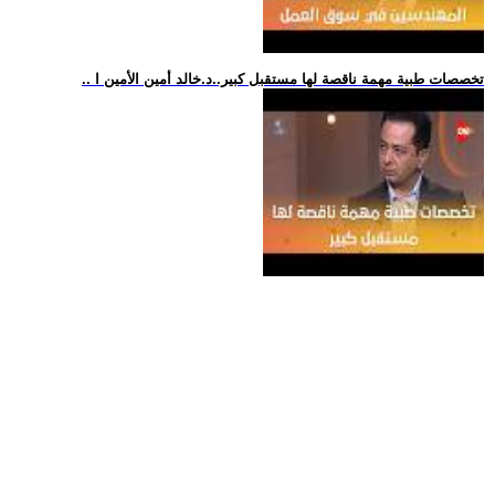
.. تخصصات طبية مهمة ناقصة لها مستقبل كبير..د.خالد أمين الأمين ا