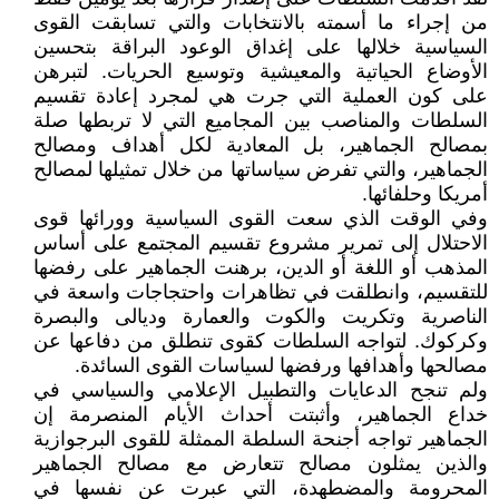
من إجراء ما أسمته بالانتخابات والتي تسابقت القوى
السياسية خلالها على إغداق الوعود البراقة بتحسين
الأوضاع الحياتية والمعيشية وتوسيع الحريات. لتبرهن
على كون العملية التي جرت هي لمجرد إعادة تقسيم
السلطات والمناصب بين المجاميع التي لا تربطها صلة
بمصالح الجماهير، بل المعادية لكل أهداف ومصالح
الجماهير، والتي تفرض سياساتها من خلال تمثيلها لمصالح
أمريكا وحلفائها.
وفي الوقت الذي سعت القوى السياسية وورائها قوى
الاحتلال إلى تمرير مشروع تقسيم المجتمع على أساس
المذهب أو اللغة أو الدين، برهنت الجماهير على رفضها
للتقسيم، وانطلقت في تظاهرات واحتجاجات واسعة في
الناصرية وتكريت والكوت والعمارة وديالى والبصرة
وكركوك. لتواجه السلطات كقوى تنطلق من دفاعها عن
مصالحها وأهدافها ورفضها لسياسات القوى السائدة.
ولم تنجح الدعايات والتطبيل الإعلامي والسياسي في
خداع الجماهير، وأثبتت أحداث الأيام المنصرمة إن
الجماهير تواجه أجنحة السلطة الممثلة للقوى البرجوازية
والذين يمثلون مصالح تتعارض مع مصالح الجماهير
المحرومة والمضطهدة، التي عبرت عن نفسها في