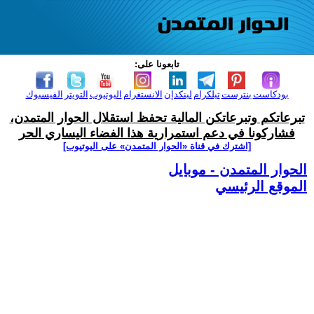
تابعونا على:
بودكاست
بنترست
تيلكرام
لينكدإن
الانستغرام
اليوتيوب
التويتر
الفيسبوك
تبرعاتكم وتبرعاتكن المالية تحفظ استقلال الحوار المتمدن،
فشاركونا في دعم استمرارية هذا الفضاء اليساري الحر
[اشترك في قناة ‫«الحوار المتمدن» على اليوتيوب]
الحوار المتمدن - موبايل
الموقع الرئيسي