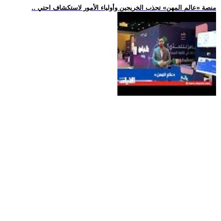
.. منصة «عالم المهن» تجذب الخريجين وأولياء الأمور لاستكشاف احتي