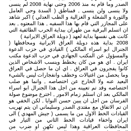
الصدر وما قام به منذ 2006 وحتى نهاية 2008 لم ينسى
ولا ينسى ولن ينسى , فمناطق ( السدة وحي العامل
والثورة و الشعلة و الغزالية و الطب العدلي ) اكبر شاهد
على المجازر التي قام بها هذا السفيه , هذا المعتوه , بعد
ان اتسلم البرقية من طهران ببداية الحرب الطائفية التي
كانت هي نفسها بداية لعهد ( دويلة العراق الايرانية )
2008 بداية هذه دويلة العراق الايرانية ومحافظها (
الجنرال ابو اسراء المالكي ) القيادي في حزب الدعوة
والمسؤول عن المكتب الجهادي في حزب الدعوة مكتب
ايران . اي هو من كان يخطط وينسب الاشخاص الذين
كانوا يفجرون في العراق . اي ان ما حصل في العراق
وما يحصل من اغتيالات وخطف وانفجارات ليس بالشيء
البعيد عنه ولا الخارج عن اختصاصه , وانما هو صلب
اختصاصه وقد تم تعيينه من اجل هذا الجنرال ابو اسراء
المالكي بعد ان استلم زمام الامور , اخترع موضوع صولة
الفرسان من اجل ان يبين حسن النوايا , لكن الخفي هو
ان تم الاتفاق مع مقتدى الصدر وسليماني ان يتم تهريب
القيادات الخط الاول من ما يسمى ( جيش المهدي ) الى
ايران واخفاء قيادات الخط الثاني من التيار في
المحافظات العراقية وهذا ليس تكهن او ضرب من