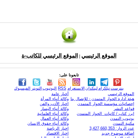
الموقع الرئيسي
الموقع الرئيسي للكاتب-ة
|
تابعونا على:
بنترست
تيلكرام
لينكدإن
الانستغرام
RSS
اليوتيوب
التويتر
الفيسبوك
الموقع الرئيسي
أخبار عامة
هيئة ادارة الحوار المتمدن - للإتصال بنا
وكالة أنباء المرأة
إحصائيات مؤسسة الحوار المتمدن
اخبار الأدب والفن
قواعد النشر
وكالة أنباء اليسار
ابرز كتاب / كاتبات الحوار المتمدن
وكالة أنباء العلمانية
يوتيوب التمدن
وكالة أنباء العمال
مكتبة التمدن
وكالة أنباء حقوق الإنسان
عدد الزوار: 3,427,660,353
اخبار الرياضة
اضافة موضوع جديد
اخبار الاقتصاد