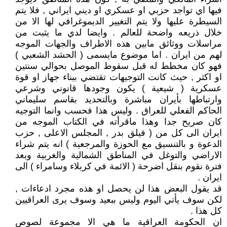
فيها اي تواجد حزبي او عسكري او ديني ايراني , فلا يتم
السيطرة عليها ولا يتم التغيير الديموغرافي لها الا من
خلال ذريعه واضحة للعالم . وايضا لدي ما يثبت من
مراسلات ووثائق مابين هذه الاطراف والجهات الموجه
لهم من ايران . اما موضوع مايسمى ( الحشد الشعبي )
فهو كان مخطط له قبل سقوط الموصل بحوالي سنتين
او اكثر , حيث كانت التوجيهات تقتضي ببناء جهاز او قوة
عسكرية ( شيعية ) يكون وجودها قانوني وشرعي
وارتباطها بأيران مباشرة وبالتحديد بقاسم سليماني
الحاكم الفعلي للعراق . وليس هذا فحسب وانما التوجيه
كان صريح جدا وهذا ماقرأته في الكتاب الموجه من
ايران الى كل من ( فيلق بدر , المجلس الاعلى , حزب
الدعوة و بالتنسيق مع الحوزة والمرجعية ) انه يتم شراء
الاراضي والتوغل في المناطق الشمالية والغربية وبعد
فترة نقوم بنقل اضرحة ( الائمة في كربلاء وسامراء ) الى
ايران .
قد يقول البعض هذا لن يحصل او هذه مجرد ادعاءات ,
لكن سوف يأتي اليوم وليس ببعيد وسوف يرى العراقيين
كل هذا .
ان الحكومة العراقية ما هي الا مجموعة لصوص