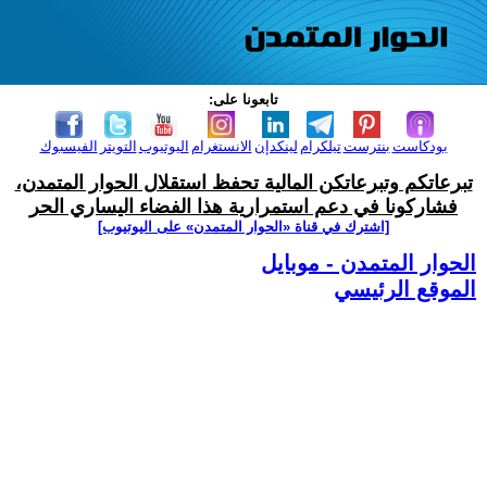
تابعونا على:
بودكاست
بنترست
تيلكرام
لينكدإن
الانستغرام
اليوتيوب
التويتر
الفيسبوك
تبرعاتكم وتبرعاتكن المالية تحفظ استقلال الحوار المتمدن،
فشاركونا في دعم استمرارية هذا الفضاء اليساري الحر
[اشترك في قناة ‫«الحوار المتمدن» على اليوتيوب]
الحوار المتمدن - موبايل
الموقع الرئيسي