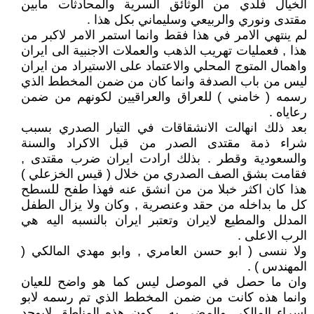
الخيال فلدي من الوثائق السرية والمحادثات مابين
مقتدى ونوري والربيعي وسليماني بكل هذا .
لم ينتهي الامر في هذا فقط وانما استمر الامر لاكبر من
هذا , فعمليات تهريب الذهب والعملات الاجنبية الى ايران
واهمال المتوج المحلي والاعتماد على الاستيراد من ايران
ليس من باب الصدفة وانما كان من ضمن المخطط الذي
رسمه ( خامني ) للعراق والعراقيين لكونهم من ضمن
رعاياه .
بعد ذلك انهالت الانشقاقات في التيار الصدري بسبب
شراء ذمة مقتدى الصدر من قبل الاكراد والسنة
والسعودية وقطر . بذلك ارادت ايران ضرب مقتدى ,
فقامت بشق الصف الصدري من خلال ( قيس الخزعلي )
هذا كان اكثر خبلا من من انشق عنه فهذا طفح للسطح
كل ما بداخله من حقد وعنصرية , وكان ولا يزال الطفل
المدلل والمطيع لايران وتعتبر ايران بالنسبه اليه هي
الرب الاعلى .
ولا ننسى ( ابو حسن العامري , وابو مهدي المالكي (
المهندس ) .
وان ما حصل في الموصل ليس كما هو واضح للعيان
وانما هذه كانت من ضمن المخطط الذي تم رسمه لابو
اسراء المالكي والمضي به , كون هذه المناطق لايوجد