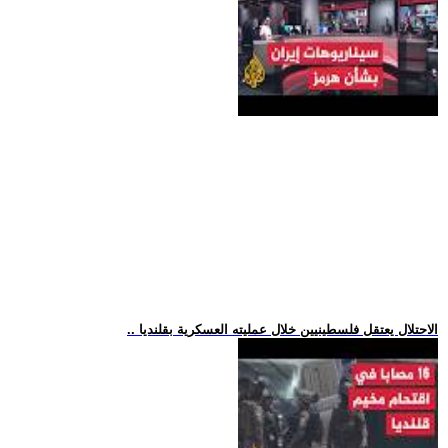
.. الاحتلال يعتقل فلسطينيين خلال عمليته العسكرية بقلنديا