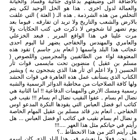
بالاضافة الى وضيفتهم بدعاوى جنائية وفساد والخيانة
والعمالة لدول اخرى . هذا هو الحل الوحيد لكي يتم
التخلص من هذه الشرذمة , هذه الـ ( العثة ) التي علقت
بالارض والشعب والتاريخ ولا تريد ان تفارقه . فيوما بعد
يوم تضهر لنا شخوص لا ذكرت في كتب الحكايات ولا
مرت علينا في هذا الواقع المرير , فبعد الخزعلي
والعامري والمهندس والخفاجي يضهر لنا اليوم احدى
عجائب هذا البلد واسمها ( انعام بدر جاسم ) تقود هذه
المعتوهة لواء من الطائفيين والمجرميين واللصوص (
مسلم بن عقيل ) منضوين تحت مايسمى قوات ثأر
الحسين ( ولا اعلم اي ثأر هذا الذي يتبجحون به ) ويشير
الكتاب الذي يستأنف عمل هذه العاهرة في قوات الحشد
ولها كافة الصلاحيات من مخاطبة الدوائر الرسمية والشبه
رسمية ومسك الارض والمهمات الدفاعية !! اما الثانية هي
نضال ام بسام , عفوا النقيب نضال ام بسام !!! نقيب في
كتائب ابو فضل العباس التي يقودها النكرة المدعو اوس
الخفاجي , انعام بدر قائد مسلم بن عقيل المهام الخاصة
و نضال ام بسام نقيب في كتائب او فضل العباس ... هل
رأيتم في حياتكم مثل هذا العهر ....!!!
هل رأيتم اكثر من هذا الانحطاط ..؟
هل نحن فعلا ما نعيشه في هذا البلد الذي كان اسمه