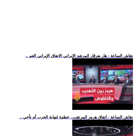
.. نقاش الساعة - هل يعرقل المرشد الإيراني الاتفاق الإيراني العم
.. نقاش الساعة - اتفاق هرمز المرتقب.. خطوة لنهاية الحرب أم تأجي