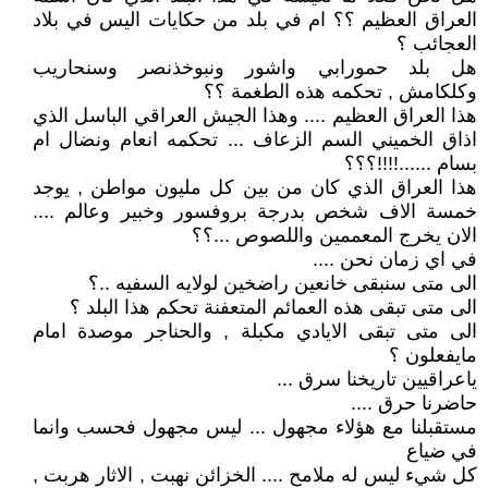
العراق العظيم ؟؟ ام في بلد من حكايات اليس في بلاد
العجائب ؟
هل بلد حمورابي واشور ونبوخذنصر وسنحاريب
وكلكامش , تحكمه هذه الطغمة ؟؟
هذا العراق العظيم .... وهذا الجيش العراقي الباسل الذي
اذاق الخميني السم الزعاف ... تحكمه انعام ونضال ام
بسام ......!!!!؟؟؟
هذا العراق الذي كان من بين كل مليون مواطن , يوجد
خمسة الاف شخص بدرجة بروفسور وخبير وعالم ....
الان يخرج المعممين واللصوص ...؟؟
في اي زمان نحن ....
الى متى سنبقى خانعين راضخين لولايه السفيه ..؟
الى متى تبقى هذه العمائم المتعفنة تحكم هذا البلد ؟
الى متى تبقى الايادي مكبلة , والحناجر موصدة امام
مايفعلون ؟
ياعراقيين تاريخنا سرق ...
حاضرنا حرق ....
مستقبلنا مع هؤلاء مجهول ... ليس مجهول فحسب وانما
في ضياع
كل شيء ليس له ملامح .... الخزائن نهبت , الاثار هربت ,