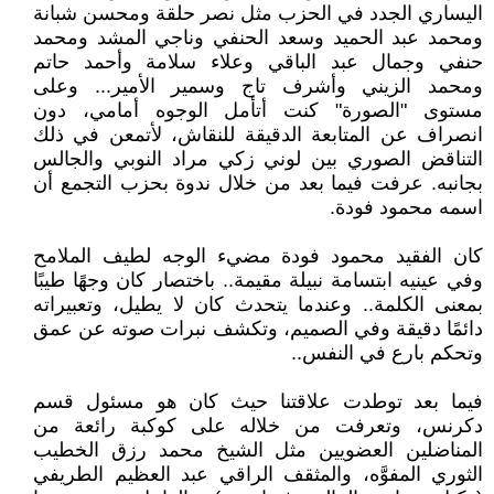
اليساري الجدد في الحزب مثل نصر حلقة ومحسن شبانة
ومحمد عبد الحميد وسعد الحنفي وناجي المشد ومحمد
حنفي وجمال عبد الباقي وعلاء سلامة وأحمد حاتم
ومحمد الزيني وأشرف تاج وسمير الأمير... وعلى
مستوى "الصورة" كنت أتأمل الوجوه أمامي، دون
انصراف عن المتابعة الدقيقة للنقاش، لأتمعن في ذلك
التناقض الصوري بين لوني زكي مراد النوبي والجالس
بجانبه. عرفت فيما بعد من خلال ندوة بحزب التجمع أن
اسمه محمود فودة.
كان الفقيد محمود فودة مضيء الوجه لطيف الملامح
وفي عينيه ابتسامة نبيلة مقيمة.. باختصار كان وجهًا طيبًا
بمعنى الكلمة.. وعندما يتحدث كان لا يطيل، وتعبيراته
دائمًا دقيقة وفي الصميم، وتكشف نبرات صوته عن عمق
وتحكم بارع في النفس..
فيما بعد توطدت علاقتنا حيث كان هو مسئول قسم
دكرنس، وتعرفت من خلاله على كوكبة رائعة من
المناضلين العضويين مثل الشيخ محمد رزق الخطيب
الثوري المفوَّه، والمثقف الراقي عبد العظيم الطريفي