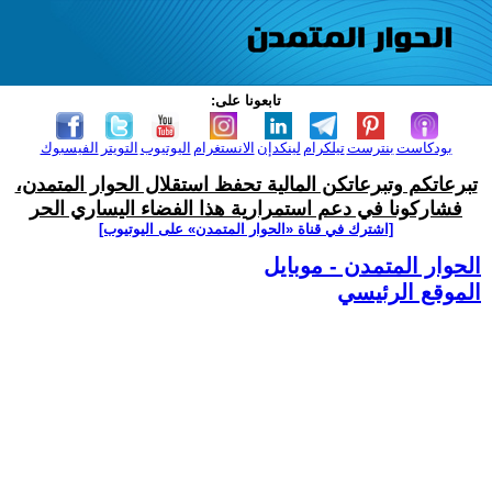
تابعونا على:
بودكاست
بنترست
تيلكرام
لينكدإن
الانستغرام
اليوتيوب
التويتر
الفيسبوك
تبرعاتكم وتبرعاتكن المالية تحفظ استقلال الحوار المتمدن،
فشاركونا في دعم استمرارية هذا الفضاء اليساري الحر
[اشترك في قناة ‫«الحوار المتمدن» على اليوتيوب]
الحوار المتمدن - موبايل
الموقع الرئيسي