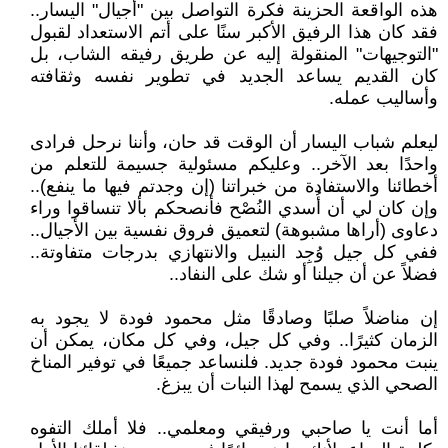
هذه الواقعة الحزينة فكرة التواصل بين "أجيال" اليسار..
فقد كان هذا الرفيق الأكبر سنًا على أتم الاستعداد لقبول
"التوجيهات" المنقولة إليه عن طريق رفيقه الشاب، بل
كان القديم يساعد الجديد في تطوير نفسه وثقافته
وأساليب عمله.
ليعلم شباب اليسار أن الوقت قد حان، وأننا نرحل فرادى
واحدًا بعد الآخر.. وعليكم مسئولية جسيمة للتعلم من
أخطائنا والاستفادة من خبراتنا (إن وجدتم فيها ما ينفع)..
وإن كان لي أن أُسدي النُصْح فأنصحكم بألا تنساقوا وراء
دعاوى (أراها مشبوهة) لتعميق فروق نفسية بين الأجيال..
ففي كل جيل وُجِد النبيل والانتهازي بدرجات متفاوتة..
فضلاً عن أن جيلنا أو شك على النفاد..
إن مناضلاً صلبًا وصادقًا مثل محمود فودة لا يجود به
الزمان كثيرًا.. وفي كل جيل، وفي كل مكان، يمكن أن
ينبت محمود فودة جديد. فلنساعد جميعًا في توفير المناخ
الصحي الذي يسمح لهذا النبات أن يبزغ.
أما أنت يا صاحبي ورفيقي ومعلمي.. فلا أملك التفوه