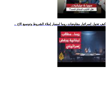
.. كيف تحول إسرائيل مفاوضات روما لمسار إملاء الشروط وتوسيع الاح