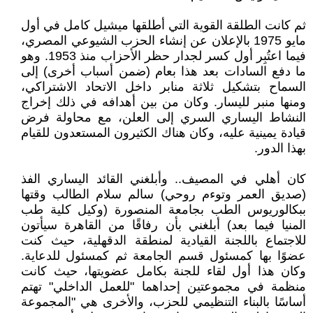
ثم كانت الطلقة القوية التي أطلقها ميشيل كامل في أول
مايو 1975 بالإعلان عن إنشاء الحزب الشيوعي المصري،
فيما اعتُبِر أول كسر لجدار حظر الأحزاب منذ 1953. وهو
ما دفع السادات بعد هذا بعام (ضمن أسباب أخرى) إلى
السماح بتشكيل ثلاثة منابر داخل الاتحاد الاشتراكي،
ومنها منبر لليسار. وكان من بين أهدافه في ذلك إخراج
النشاط اليساري السري إلى العلن، مع محاولة فرض
قيادة يمينية عليه، وكان هناك الكثيرون المستعدون للقيام
بهذا الدور.
كان أهلي في المصيف.. وأبلغني القائد اليساري الفذ
(صديق العمر وتوءم روحي) سالم سلام الطالب وقتها
ببكالوريوس الطب بجامعة المنصورة (وكيل كلية طب
المنيا فيما بعد) أبلغني بأن رفاقًا من القاهرة سيأتون
للاجتماع باللجنة القيادية لمنطقة الدقهلية، حيث كنت
عضوًا بها كمسئول قسم الجامعة ثم كمسئول للدعاية.
وكان هذا أول لقاء للجنة بكامل عضويتها، حيث كانت
منظمة في مجموعتين إحداهما "للعمل الداخلي" تهتم
أساسًا بالبناء التنظيمي للحزب، والأخرى هي "المجموعة