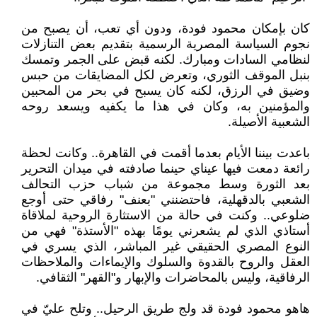
كان بإمكان محمود فودة، ودون أي تعب، أن يصبح من
نجوم السياسة المصرية الرسمية بتقديم بعض التنازلات
لنظامي السادات ومبارك. لكنه قبض على الجمر وتمسك
بنبل الموقف الثوري، وتعرض لكل المضايقات من حبس
وضيق في الرزق، لكنه كان يسبح في بحر من المحبين
والمؤمنين به، وكان في هذا ما يكفيه ويسعد روحه
الشعبية الأصيلة.
باعدت بيننا الأيام بعدما أقمت في القاهرة.. وكانت لحظة
رائعة دمعت فيها عيناي حينما صادفته في ميدان التحرير
بعد الثورة وسط مجموعة من شباب حزب التحالف
الشعبي بالدقهلية، فاحتضنني "بعنف" رفاقي حتى أوجع
ضلوعي.. وكنت في حالة من الاستثارة الروحية لملاقاة
أستاذي الذي لم يشعرني يومًا بهذه "الأستذة" فهي من
النوع المصري الحقيقي غير المباشر، الذي يسري في
العقل والروح بالقدوة والسلوك والإيماءات والملاحظات
الرفاقية، وليس بالمحاضرات والإبهار و"القهر" الثقافي.
هاهو محمود فودة قد ولج طريق الرحيل.. وتلح عليّ في