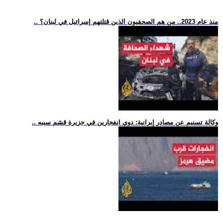
.. منذ عام 2023.. من هم الصحفيون الذين قتلتهم إسرائيل في لبنان؟
.. وكالة تسنيم عن مصادر إيرانية: دوي انفجارين في جزيرة قشم سببه