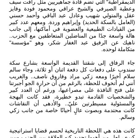
الديمقراطية" التي تضم قادة جماهيريين مثل رأفت سيف
وعطية الصيرفي والشيخ عراقي ومحمود فودة وفايز
عقل والمتولي شهيب وعادل عبد الباقي وأحمد حسني
(العامل بالسكة الحديد) وإبراهيم وردة. ومعهم عدد كبير
من القيادات الطبيعية والعضوية في أماكنها، إلى جانب
هالة واسعة جدًا من المناضلين المتعاطفين مع الحزب..
ناهيك عن الرفيق عبد الغفار شكر، وهو "مؤسسة"
متكاملة لوحده.
جاء الرفاق إلى شقتنا القديمة الواسعة بشارع سكة
سندوب على دفعات كل دفعة اثنان أو ثلاثة، وجاء سالم
سلام أخيرًا ومعه زكي مراد وفاروق ناصف.. والغريب
أنني لم أتخوف للحظة، بالرغم من أن حرارة الجو أجبرتنا
على فتح النافذة على مصراعيها، ورغم أن العدد كبير
والشخصيات القادمة تبدو خطيرة، فقد كانت البهجة
والمسئولية مسيطرتين عليّ.. والأدهى أن النقاشات
كانت محتدمة وبصوت عالٍ أحيانًا خاصة من جانب زكي
وسالم.
كانت هذه هي اللحظة التاريخية لحسم قضايا استراتيجية
كبرى، لعل من أهمها تحديد كنه العلاقة بين الحزب وبين