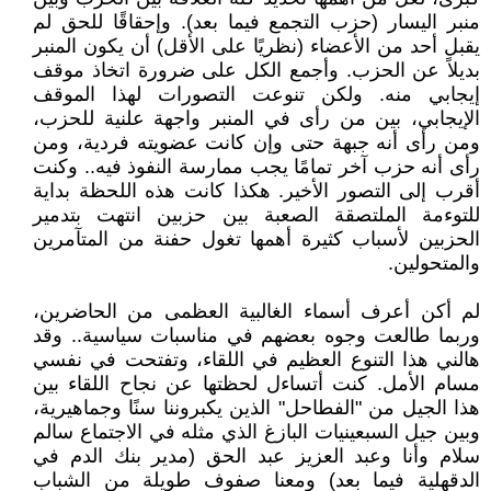
منبر اليسار (حزب التجمع فيما بعد). وإحقاقًا للحق لم
يقبل أحد من الأعضاء (نظريًا على الأقل) أن يكون المنبر
بديلاً عن الحزب. وأجمع الكل على ضرورة اتخاذ موقف
إيجابي منه. ولكن تنوعت التصورات لهذا الموقف
الإيجابي، بين من رأى في المنبر واجهة علنية للحزب،
ومن رأى أنه جبهة حتى وإن كانت عضويته فردية، ومن
رأى أنه حزب آخر تمامًا يجب ممارسة النفوذ فيه.. وكنت
أقرب إلى التصور الأخير. هكذا كانت هذه اللحظة بداية
للتوءمة الملتصقة الصعبة بين حزبين انتهت بتدمير
الحزبين لأسباب كثيرة أهمها تغول حفنة من المتآمرين
والمتحولين.
لم أكن أعرف أسماء الغالبية العظمى من الحاضرين،
وربما طالعت وجوه بعضهم في مناسبات سياسية.. وقد
هالني هذا التنوع العظيم في اللقاء، وتفتحت في نفسي
مسام الأمل. كنت أتساءل لحظتها عن نجاح اللقاء بين
هذا الجيل من "الفطاحل" الذين يكبروننا سنًا وجماهيرية،
وبين جيل السبعينيات البازغ الذي مثله في الاجتماع سالم
سلام وأنا وعبد العزيز عبد الحق (مدير بنك الدم في
الدقهلية فيما بعد) ومعنا صفوف طويلة من الشباب