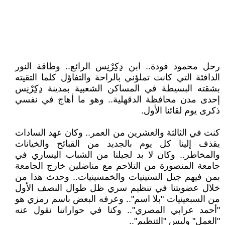
رحل محمود فودة.. ابن دِكِرْنِس الرائع.. وطاقة النور
الدافئة التي كانت تملؤني بالراحة والتفاؤل كلما التقيته
بشقته البسيطة في المساكن الشعبية بمدينة دِكِرْنِس
إحدى مدن محافظة الدقهلية.. وهو ما أهاج في نفسي
ذكرى يوم لقائنا الأول.
كنت في الثالثة والعشرين من العمر.. وكان عهد السادات
يقذف إلينا كل يوم بالجديد من القبائح والخيانات
والمخاطر.. وكان لا بد لجيلنا من الشباب اليساري في
جامعة المنصورة من التلاحم مع مناضلين خارج الجامعة
بمن فيهم جيل الستينيات والخمسينيات.. وحدث هذا من
خلال عضويتنا في تنظيم سري ظل طوال النصف الأول
من السبعينيات "بلا اسم".. وعرفه البعض باسم رمزي هو
"أحمد عرابي المصري".. وكنا في حواراتنا نقول عنه
"العمل" وليس "التنظيم"..