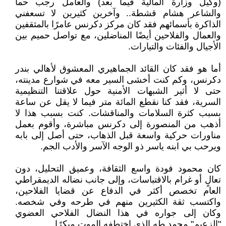
(وكيل وزارة المالية فيما بعد) والعامل رجب حما
والشاعر هشام قشطة.. وآخرين كثيرين لا تسعفني
الذاكرة بأسمائهم فقد كان مركز دكرنس عامرًا بالمثقفين
والعمال والفلاحين أيضًا المناضلين، مع تواصل حميم بين
الأجيال والفئات والتيارات.
أما هو فقد كان القائد الجماهيري المعشوق لأهالي بندر
دكرنس، وكم كنت أخشى السير معه في شوارع مدينته،
حتى لا أثير الشبهات الأمنية حول علاقتنا التنظيمية
السرية، فقد كنا نقطع المائة متر فيما لا يقل عن ساعة
بسبب كثرة السلامات والمناقشات. كنت بسبب هذا لا
أذهب من المنصورة إلى دكرنس مباشرة، وأقوم بعمل
مناورات حركية واسعة قبل الذهاب، حتى أصل إلى بابه
ويرحب بي ابنه ياسر ذو الوجه الآسر والأدب الجم.
كان محمود فودة واسع الثقافة، وعميق التحليل، دون
تعالٍ أو غرام بالاقتباسات، وإلى جانب نضاله الديمقراطي
العام تخصص أكثر في الدفاع عن قضايا الفلاحين،
واكتسب ثقة الكثيرين منهم في طرحه وفي شخصه.
وكان إلى جواره في هذا النضال الفلاحي العضوي
"الزعيم" محمد طه الذي اختطفه الموت مبكرًا.