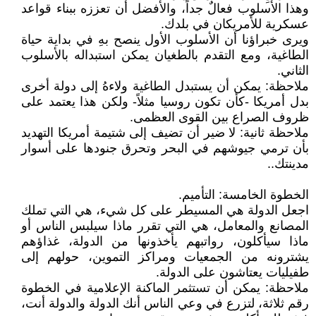
وهذا الأسلوب فعالٌ جداً، والأفضل أن تعززه ببناء قواعد
عسكرية للأمريكان في بلدك.
ويرى خبراؤنا أن الأسلوب الأول ينصح بهِ في بداية حياة
الطاغية، ومع التقدم بالطغيان يمكن استبداله بالأسلوب
الثاني.
ملاحظة: يمكن أن يستبدل الطاغية ولاءهُ إلى دولة أخرى
بدل أمريكا -كأن تكون روسيا مثلاً- ولكن هذا يعتمد على
ظروف الصراع بين القوى العظمى.
ملاحظة ثانية: لا ضير أن تضيف إلى شتيمة أمريكا التهديد
بأن ترمي جيوشهم في البحر وتحرق جنودها على أسوار
مدينتك..
الخطوة الخامسة: التأميم.
اجعل الدولة هي المسيطر على كل شيء، هي التي تملك
المصانع والمعامل، هي التي تقرر ماذا سيلبس الناس أو
ماذا سيأكلون، رواتبهم يأخذونها من الدولة، غذاؤهم
يشترونه من الجمعيات ومراكز التموين، حولهم إلى
طفيليات يعتاشون على الدولة.
ملاحظة: يمكن أن تستثمر الماكنة الإعلامية في الخطوة
رقم ثلاثة، لتزرع في وعي الناس أنك الدولة والدولة أنت،