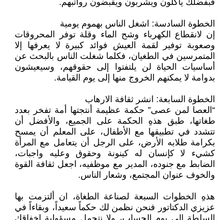
فبفضلك يأكلون ويشربون ويقبضون رواتبهم.
الخطوة السادسة: اشغل الناس بهموم يومية
إن لانقطاع الكهرباء وشح الماء وقلة توفر المحروقات
وصعوبة توفير لقمة العيش فوائد كبيرة لا يعرفها إلا
المتمرسين في الطغيان، فكلما شغلت الناس بالبحث عن
أساسيات الحياة لن يلتفتوا إلى حقوقهم، وسيعيشون
بدوامة لا يمكنهم الخروج منها إلى يوم القيامة.
الخطوة السابعة: انشر ثقافة الارهاب
“العصا لمن عصى” حكمة عظيمة أنتجتها أمة تفخر بعدد
طغاتها، طبق هذهِ الحكمة على الجميع، والأفضل أن
تتشدد في تطبيقها مع الأطفال، على المعلم أن يمسح
بكرامة طلابه الأرض، على الرجل أن يتعامل مع المرأة
كشيء لا كإنسان له كينونة وحقوق وعليه واجبات،
الضابط مع جنوده، المدير مع موظفيه، اجعل ثقافة القوة
والخوف عنوان المجتمع، وشعار الناس.
هذهِ الخطوات السبعة لصناعة الطغاة، ان ألتزمت بها
عزيزي الدكتاتور فنحن نظمن لك حكماً سعيداً، وبقاءاً في
السلطة إلى يوم الحساب، ولا نتحمل مسؤولية إخفاقك