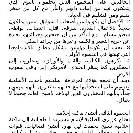
الحاقدين على المجتمع، الذين يحلمون باليوم الذي
يتمكنون فيهِ من إثبات ذاتهم والثأر من كل من سخر
منهم ومن فشلهم في الحياة.
2- الأفضل أن يكونوا من أصحاب السوابق، ممن يملكون
سجلاً بالأعمال القذرة: سرقة، قتل، اغتصاب، لواطة،
سطو مسلح.. مع التأكد من أن جنحهم وجرائمهم بعيدة
عن حرية التعبير والكلمة وغيرها من جرائم الفكر.
3- يجب أن يكونوا مؤمنين بشكل مطلق بالأيديولوجيا
التي تبنيتها في الخطوة الأولى.
4- يكرهون الكتاب، والقلم والأوراق، وينظرون إلى
المفكرين كما ينظر الجندي الأمريكي إلى باقي شعوب
الأرض.
وبعد أن تجمع هؤلاء المرتزقة، سلحهم بأحدث الأسلحة
ودربهم على استخدامها مع جعلهم يشعرون بأنهم مهمون
جداً، وبأنهم المختارون الذين لولاهم لأصبح العالم جحيماً لا
يطاق.
الخطوة الثالثة: أنشئ ماكنة إعلامية
تحتاج عزيزي الطاغية لإتمام مسيرتك الطغيانية إلى ماكنة
إعلامية تسبح بحمدك ليل نهار، أنشئ فضائيات، قنوات
أرضية، محطات إذاعة، صحف، مجلات، نشرات كتابية،