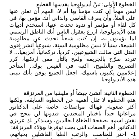
الخطوة الأولى: تبنَّ أيديولوجيا يقدسها القطيع
ليس مهماً إن كنت مؤمناً بها أم لا، المهم أن تعلن عنها
على الملأ، وأن يعرف القاصي والداني أنك مؤمن بها، في
كل لقاء أو مؤتمر أو ندوة تحدث عنها، استخدم أدبيات
هذهِ الأيديولوجيا، ازرع بعقول الناس أنك الناطق الرسمي
لما يؤمنون بهِ، إن كنت شيعياً تحدث عن مظلومية
الشيعة، سنياً لا تنسَ مظلومية السنة، شيوعياً انشر فتوى
القتل التي طالت الشيوعيين، كردياً، تركمانياً، أمزيغياً… لا
تتردد صرّح بالجريمة ولمح بالثأر ممن ارتكبها، كرر
التصريح والتلميح، اكتبه في الفيس بوك.. استأجر
إعلاميين يكتبون باسمِك، اجعل الجميع يوقن بأنك تتبنى
هذهِ الأيديولوجيا.
الخطوة الثانية: أنشئ جيشاً أو مليشيا من المرتزقة
هذهِ الخطوة لا تقل أهمية عن الخطوة السابقة، ولكنها
أكثر صعوبة، فهناك مواصفات خاصة على الدكتاتور
مراعاتها جيداً باختيار المجندين، فبدونها لن ينجح في
نقش اسمهِ بصفحة الطغاة الخالدين، وسنذكر لك عزيزي
الدكتاتور أهم الصفات التي يجب توفرها بهؤلاء المرتزقة:
1- اختر للمناصب والرتب العليا الفاشلين بحياتهم،