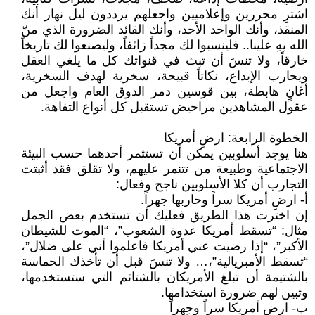
اشترِ محررين وإعلاميين واجعلهم يرددون ليل نهار أنك
المنقذ، وأنك الواحد الأحد، وأنك القائد الضرورة الذي منّ
الله بهِ علينا.. فلينسبوا لك مجداً زائفاً، وليصنعوا لك تاريخاً
خارقاً، ولا تنسَ أن تبث في قنواتك كل ما يلغي العقل
ويحارب الإبداع، نكاتاً قبيحة، سخرية لهدف السخرية،
أغانٍ هابطة، بين قوسين دمر الذوق العام واجعل من
عقول المشاهدين مراحيض تستقبل كل أنواع التفاهة.
الخطوة الرابعة: ارضِ أمريكا
هنا يوجد أسلوبين يمكن أن تستثمر أحدهما حسب البيئة
الاجتماعية وطبيعة من تتنمر عليهم، ولا تقلق فقد أثبتت
التجارب أن كلا الأسلوبين ناجح وفعال:
أ- ارضِ أمريكا سراً وحاربها جهراً.
إن اخترت هذا الطريق فعليك أن تستخدم بعض الجمل
مثال: “تسقط أمريكا عدوة الشعوب”، “الموت للشيطان
الأكبر”، “إذا رضيت عني أمريكا فاعلموا أني على ضلال”،
“تسقط الأمبريالية”،… ولا تنسَ قبل أن تأخذك الحماسة
بالشتيمة أن تبلغ الأمريكان بالشتائم التي ستستخدمها،
وتبين لهم ضرورة استخدامها.
ب- ارضِ أمريكا سراً وجهراً