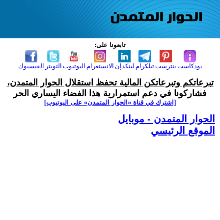
تابعونا على:
بودكاست
بنترست
تيلكرام
لينكدإن
الانستغرام
اليوتيوب
التويتر
الفيسبوك
تبرعاتكم وتبرعاتكن المالية تحفظ استقلال الحوار المتمدن،
فشاركونا في دعم استمرارية هذا الفضاء اليساري الحر
[اشترك في قناة ‫«الحوار المتمدن» على اليوتيوب]
الحوار المتمدن - موبايل
الموقع الرئيسي