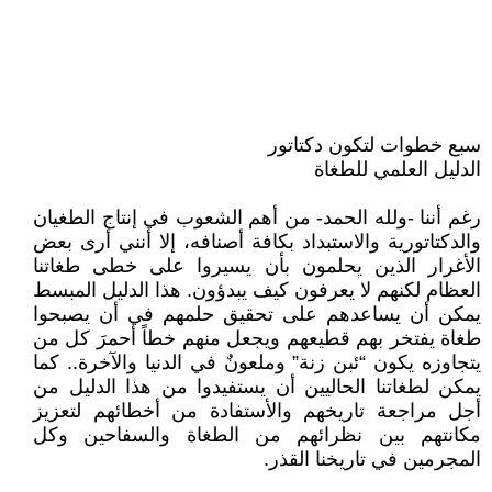
سبع خطوات لتكون دكتاتور
الدليل العلمي للطغاة
رغم أننا -ولله الحمد- من أهم الشعوب في إنتاج الطغيان
والدكتاتورية والاستبداد بكافة أصنافه، إلا أنني أرى بعض
الأغرار الذين يحلمون بأن يسيروا على خطى طغاتنا
العظام لكنهم لا يعرفون كيف يبدؤون. هذا الدليل المبسط
يمكن أن يساعدهم على تحقيق حلمهم في أن يصبحوا
طغاة يفتخر بهم قطيعهم ويجعل منهم خطاً أحمرَ كل من
يتجاوزه يكون “ئبن زنة” وملعونٌ في الدنيا والآخرة.. كما
يمكن لطغاتنا الحاليين أن يستفيدوا من هذا الدليل من
أجل مراجعة تاريخهم والأستفادة من أخطائهم لتعزيز
مكانتهم بين نظرائهم من الطغاة والسفاحين وكل
المجرمين في تاريخنا القذر.