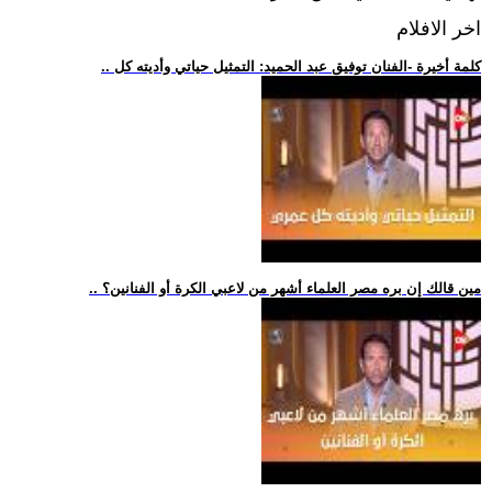
اخر الافلام
.. كلمة أخيرة -الفنان توفيق عبد الحميد: التمثيل حياتي وأديته كل
.. مين قالك إن بره مصر العلماء أشهر من لاعبي الكرة أو الفنانين؟