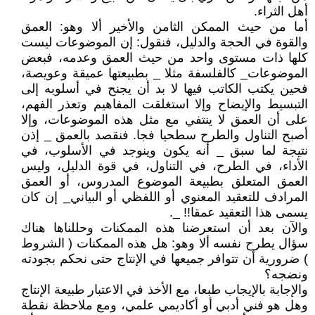
أهل الثراء.
أما من حيث الممكن الثامن والأخير ألا وهو: العمق
والقوة في الحجة والدليل، فنقول: إن الموضوعات ليست
كلها ذات مستوى واحد من حيث العمق وعدمه، فبعض
الموضوعات_ كالفلسفة مثلا _ بطبيعتها عميقة وعويصة،
فحين يكتب الكاتب فيها لا بد أن يجنح في أسلوبه إلى
التبسيط والإيضاح وإلا استغلقت المفاهيم وتعذر الفهم،
على أن العمق لا ينتفي مع مثل هذه الموضوعات، وإلا
أصبح التناول والطرح سطحيا فجا. فنقصد بالعمق _ إذن
نتيجة لما سبق _ أنه يكون وينوجد في الأسلوب، في
الأداء، في الطرح، في التناول، في قوة الدليل، وليس
العمق المتعلق بطبيعة الموضوع المدروس، أو العمق
المرادف للتعقيد المعنوي أو اللفظي أو البياني_ إن كان
يسمى هذا التعقيد عمقا!! _.
والآن بعد أن استعرضنا هذه الممكنات وحللناها هناك
سؤال يطرح نفسه ألا وهو: هل هذه الممكنات ( الشروط
) ضرورية أن تتوافر جميعها في الإنتاج حتى نحكم بجودته
ونضجه؟
والإجابة بالإيجاب طبعا، مع الأخذ في الاعتبار طبيعة الإنتاج
وهل هو فني أدبي أو أكاديمي علمي، ومع ملاحظة نقطة