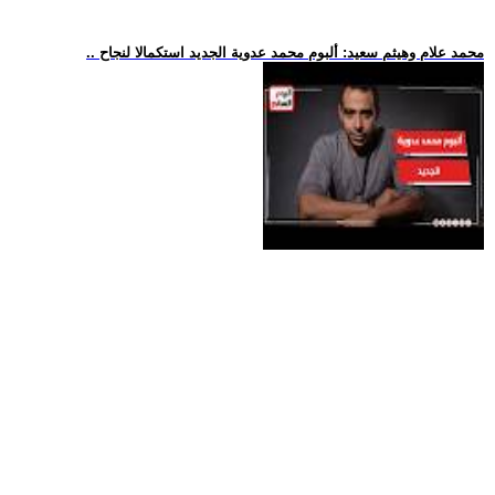
.. محمد علام وهيثم سعيد: ألبوم محمد عدوية الجديد استكمالا لنجاح