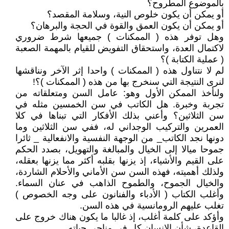
بالموضوع المطروح؟
أو يمكن أن يكون خلوص النية، وسلامة المقصد؟
أو يمكن أن يكون العمق والقوة في الحجة والبرهان؟
وهل توفر هذه ( الممكنات ) جميعها شرط ضروري
لاكتمال العدة، واستحقاق التفويض للقيام بالمهمة الصعبة
( عملية الكتابة )؟
لم لا نتناول هذه ( الممكنات ) واحدا إثر الآخر ونناقشها
لنرى النتيجة التي سنخرج بها من هذه ( الممكنات )؟!
ولنأخذ الممكن الأول وهو: عامل السن ومتعلقاته من
تجربة وخبرة. هل الكاتب في سن الخمسين مثله في
سن الثلاثين؟ وأعني بذلك الأفكار التي تبناها في كلا
العمرين والتركيب الوجداني له، ففي سن الثلاثين وما
دونها نجد الكاتب_ من الوجهة النفسية والانفعالية _ ثائرا
جموحا ميالا إلى الخيال والمبالغة والتهويل، بصدد الحكم
على القيم والأشياء، إذ يزنها بقلبه أكثر مما يزنها بعقله،
ولذلك أهميته، فهذه السن سن الأماني والأحلام الشاردة،
والخيال الجموح، والطموح الذاهب في عنان السماء.
وأغلب الكتاب ( الأدباء والفنانون على وجه الخصوص )
تغلب عليهم الرومانسية في هذه السن.
وأؤكد على كلمة أغلب، إذ غالبا ما يكون هناك خروج على
القاعدة، شأن الإنسان كل في مناحي حياته.