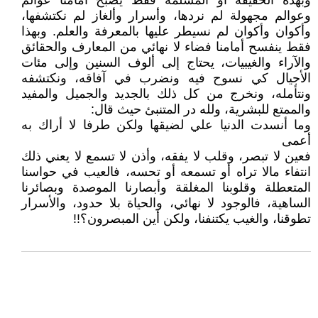
وبهذه الحقيقة أو المسلمة فقط يصبح أمامنا عوالم
وعوالم مجهولة لم نردها، وأسرار وألغاز لم نكتشفها،
وأكوان وأكوان لم نسيطر عليها بالمعرفة والعلم. وبهذا
فقط ينفسح أمامنا فضاء لا نهائي من المعارف والحقائق
والآراء والغيبيات، يحتاج إلى ألوف السنين وإلى مئات
الأجيال كي نسوح فيه ونضرب في آفاقه، ونكتشفه
ونتأمله، ونخرج من كل ذلك بالجديد والجميل والمفيد
والممتع للبشرية، ولله در المتنبئ حيث قال:
وما أنسدت الدنيا علي لضيقها ولكن طرفا لا أراك به
أعمى
فعين لا تبصر، وقلب لا يفقه، وأذن لا تسمع لا يعني ذلك
انتفاء مالا تراه أو تسمعه أو تحسه، فالعيب في حواسنا
المتعطلة وقلوبنا المغلقة وأبصارنا الموصدة وبصائرنا
الساهية، فالوجود لا نهائي، والحياة بلا حدود، والأسرار
تطوقنا، والغيب يكتنفنا، ولكن أين المبصرون؟!!