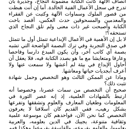
أنصاف الآلهة كانت الكتابة مضمونة النجاح، وجديرة بأن
تدرج في سجل الأعمال الفنية الخالدة. أما إن أنت هبطت
من قصور الملوك وسماوات الآلهة وكتبت عن الفقراء
والمعدمين والمسحوقين حدث العكس، أقصد باخت
الكتابة وأصبحت غير ذات معنى ولم تلق النجاح الذي
تستحقه؟!
لا بل إن الأهمية في الأعمال الإبداعية تتمثل أول ما تتمثل
في صدق التجربة وفي ترك البصمة الواضحة التي تشبه
بصمة أي كاتب آخر، وأن يكون المبدع دارسا وفاحصا
وعارفا ومتعايشا مع ما هو بصدد الكتابة فيه، فلا يعقل أن
أحاول الإبداع في بيئة لم أعشها ولا سمعت عنها ولا
أعرف أبجديات حياتها ومعاشها.
وماذا عن الممكن الثالث وهو التخصص وحمل شهادة
تثبت ذلك؟
صحيح أن التخصص من سمات عصرنا، وخصوصا أنه
ارتبط بالشهادات العلمية، إذ إنه عصر الثورة في
المعلومات وطغيان المعارف والعلوم وتشققها وتفرعها
بشكل رهيب، ففي القديم كان أسلافنا لا يعرفون
التخصص كما نحن الآن، فواحدهم كان موسوعة علمية
وثقافية متنوعة، يجيبك في الدين بعلومه، والعربية
بعلومها، والعلوم بفروعه، والفلسفة بفروعها وهكذا فهم