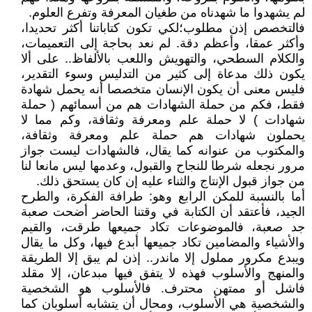
لم يشهدوا ما شهدناه من طغيان المعرفة وتفرع العلوم.
فالتخصص إذن مطلوب؛لكي تكون كتاباتنا أكثر تحديدا،
وأكثر عمقا، وأعظم دقة. لم نعد بحاجة إلى التعميمات،
والكلام السطحي، والتهويش واللعب بالألفاظ.. على ألا
يكون ذلك مدعاة إلى كثير من التدليس وسوء التقدير،
فليس معنى أن يكون الإنسان متخصصا أنه يحمل شهادة
فقط، فكم من حملة الشهادات هم من أسمائهم ( حملة
شهادات ) لا حملة علم ومعرفة وثقافة، وكم مما لا
يحملون شهادات هم حملة علم ومعرفة وثقافة،
والمكتوب من عنوانه كما يقال، فالشهادات ليست جواز
مرور نجعله شرطا للنجاح والقبول، وعدمها ليس مانعا لنا
من جواز قبول الإنتاج والثناء عليه إن كان يستحق ذلك.
أما بالنسبة للمكن الرابع وهو: طرافة الفكرة، والطرح
الجيد، فأعتقد أن الكتابة في وقتنا الحاضر أضحت صعبة
جد صعبة، فالموضوعات تكاد جميعها طرقت، والقيم
والأشياء والمضامين تكاد جميعها أبدع فيها، وكل ما يقال
ويبدع مكرور مملول إلا ماندر.. إذن لم يبق إلا الطريقة
والمنهج والأسلوب فهذه لا يتفق فيها مبدعان، إلا مقلد
فاشل أو ممتهن محترف. فالأسلوب هو الشخصية
والشخصية هي الأسلوب، ومحال أن يتشابه أسلوبان كما