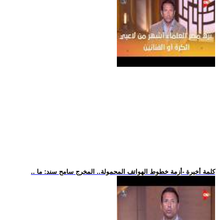
.. كلمة أخيرة -أزمة خطوط الهواتف المحمولة.. المخرج سامح سند: ما