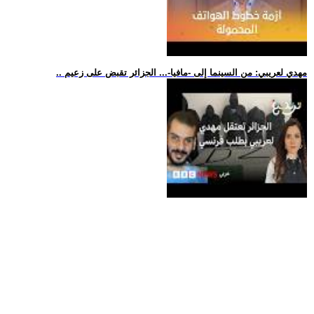
.. مهدي لعريبي: من السينما إلى -مافيا-... الجزائر تقبض على زعيم