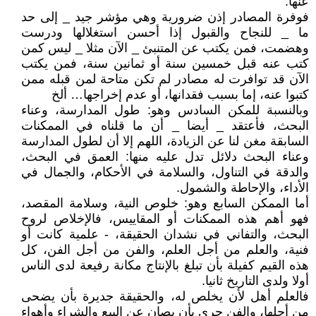
عنها.
فوفرة المصادر إذن ضرورية وهي مؤشر جيد _ إلى حد
ما _ للنجاح والقبول إذا أحسن استغلالها ودرست
وهضمت، فمن يكتب عن المتنبئ _ الآن مثلا _ ليس كمن
كتب عنه قبل خمسين سنة أو ثمانين سنة، فمن يكتب
الآن قد توافرت له مصادر لم تكن متاحة لمن قبله ممن
كتبوا عنه، إما بسبب فقدانها، أو عدم إخراجها… ألخ
وبالنسبة للمكن السادس وهو: طول المدارسة، وعناء
البحث، فأعتقد _ أيضا _ أن ما قلناه في الممكنات
السابقة مغن لنا عن الزيادة، اللهم إلا أن لطول المدارسة
وعناء البحث دلائل تدل عليه منها: العمق في البحث،
والدقة في التناول، والسلامة في الأحكام، والجمال في
الأداء، والإحاطة والشمول.
أما الممكن السابع وهو: خلوص النية، وسلامة المقصد،
فهو أهم هذه الممكنات أو المقاييس، فالإخلاص لروح
البحث، والتفاني في نشدان الحقيقة، - علمية كانت أو
فنية، والعلم من أجل العلم، والفن من أجل الفن، كل
هذه القيم كفيلة بأن تبلغ بالإنتاج مكانة رفيعة لدى الناس
أولا ولدى التاريخ ثانيا.
فالعلم أهل لأن يخلص له، والحقيقة جديرة بأن يضحى
من أجلها، والفن حري بأن يصان عن البيع والشراء وأهواء