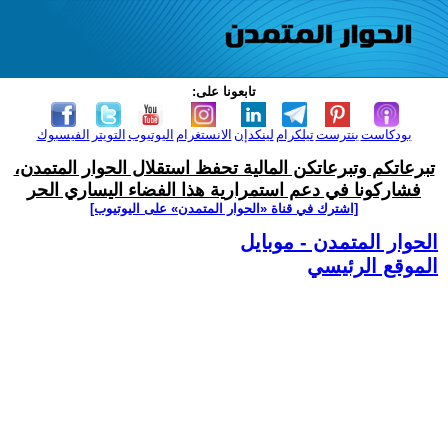
تابعونا على:
بودكاست
بنترست
تيلكرام
لينكدإن
الانستغرام
اليوتيوب
التويتر
الفيسبوك
تبرعاتكم وتبرعاتكن المالية تحفظ استقلال الحوار المتمدن،
فشاركونا في دعم استمرارية هذا الفضاء اليساري الحر
[اشترك في قناة ‫«الحوار المتمدن» على اليوتيوب]
الحوار المتمدن - موبايل
الموقع الرئيسي