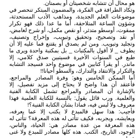
هو محال أن تتشابه شخصيتان أو بصمتان.
وتكاد الطرافة في الفكرة، والمضمون المبتكر تنحصر في
موضوعات العلم الجديدة، ومذاهب الأدب المستحدثة،
وشؤون الساعة المتلاحقة، أما ما عدا ذلك فهو تكرار
ممقوت، أوسطو متدثر، أو نقص مكمل، أو شرح لغامض،
أو نقد وتصحيح، وتحقيق وتبويب، وإخراج وتصنيف،
وتجليد وتبويب. ومن لم يصدق أو يقتنع فما عليه إلا أن
يطوف _ لا أقول بالمكتبات _ بل بمكتبة واحدة ويرى ما
طبع في السنوات الأخيرة فسيتبين صدق كلامي، إلا
ماندر. أو يقرأ كتابين في موضوع واحد فسيجد التشابه
والتكرار والانتقاد والتدارك، والسطو أحيانا‍‍!!
أما الممكن الخامس وهو: وفرة المصادر والمراجع،
فأعتقد أن هذا واضح لا يحتاج إلى مزيد تفصيل، إلا
بالإشارة أن المصادر والمراجع تشمل الكتابة الفنية
والعلمية. ورب قائل يقول: بالنسبة للكتابة العلمية فهذا
معروف ولا لبس فيه، فماذا بشأن الكتابة الفنية؟!
فأجيب: هذا سهل فالمبدع لا يكتب إلا عما يعرفه،
ويعايشه، ويجربه، فكيف تتأتى له هذه المعرفة؟ تتأتى له
هذه المعرفة من عدة مصادر هي: الحياة، والناس،
الوجود، التاريخ، الكتب. هذه كلها مصادر للمبدع ولا غنى