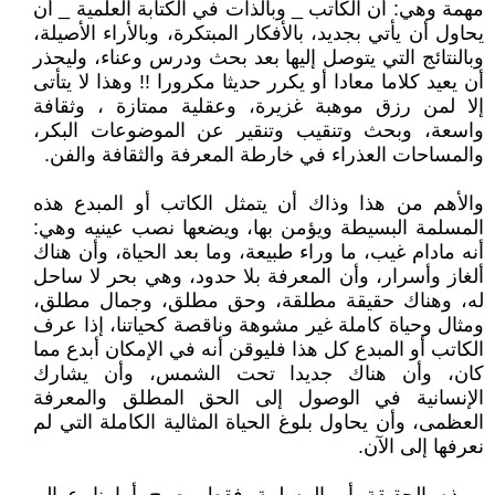
مهمة وهي: أن الكاتب _ وبالذات في الكتابة العلمية _ أن
يحاول أن يأتي بجديد، بالأفكار المبتكرة، وبالأراء الأصيلة،
وبالنتائج التي يتوصل إليها بعد بحث ودرس وعناء، وليحذر
أن يعيد كلاما معادا أو يكرر حديثا مكرورا !! وهذا لا يتأتى
إلا لمن رزق موهبة غزيرة، وعقلية ممتازة ، وثقافة
واسعة، وبحث وتنقيب وتنقير عن الموضوعات البكر،
والمساحات العذراء في خارطة المعرفة والثقافة والفن.
والأهم من هذا وذاك أن يتمثل الكاتب أو المبدع هذه
المسلمة البسيطة ويؤمن بها، ويضعها نصب عينيه وهي:
أنه مادام غيب، ما وراء طبيعة، وما بعد الحياة، وأن هناك
ألغاز وأسرار، وأن المعرفة بلا حدود، وهي بحر لا ساحل
له، وهناك حقيقة مطلقة، وحق مطلق، وجمال مطلق،
ومثال وحياة كاملة غير مشوهة وناقصة كحياتنا، إذا عرف
الكاتب أو المبدع كل هذا فليوقن أنه في الإمكان أبدع مما
كان، وأن هناك جديدا تحت الشمس، وأن يشارك
الإنسانية في الوصول إلى الحق المطلق والمعرفة
العظمى، وأن يحاول بلوغ الحياة المثالية الكاملة التي لم
نعرفها إلى الآن.