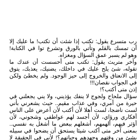
رب متسرع يقول: تكتب إذا شئت أن تكتب! ما عليك إلا
أن تمسك بالقلم وتأتي بالورق وتشرع توا في الكتابة!
وهو لم يسبر عمق السؤال ومغزاه.
وآخر متريث يقول: تكتب متى أحسست أن عندك ما
تقوله، شئ يلح عليك في داخلك، يضنيك، يعذبك، يتوق
إلى الانعتاق والخروج إلى حيز الوجود. ولم يخطئ ولكن
في الجواب نقصان!!!
إذن متى أكتب؟!
سؤال ملحاح ولجوج لا ينفك يؤذيني، ولا يني يجعلني في
حيرة من أمري، وفي عذاب مقيم.. حيث يشعرني بأني
لست ناضجا، لست أهلا لأن أكتب لأن أعرض على الناس
أفكاري ورؤاي، لأن أجسد لهم عواطفي وشجوني، لأن
أؤثر فيهم، ألهمهم، أشغلهم ببعض ما أشغل به نفسي..
بمعنى آخر متى أكتب شيئا يستحق أن يضحوا في سبيله
بشئ من وقتهم وجهدهم وحياتهم؟! لأني في الحقيقة لا