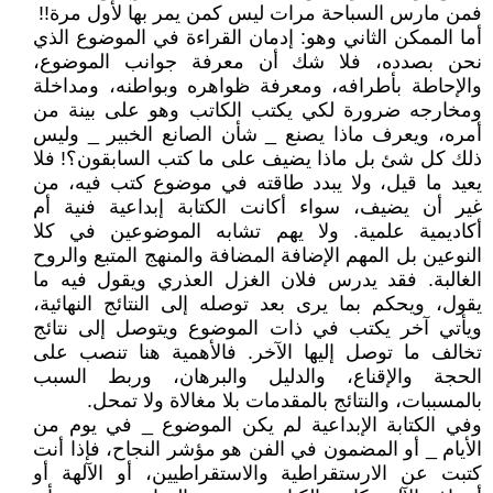
فمن مارس السباحة مرات ليس كمن يمر بها لأول مرة!!
أما الممكن الثاني وهو: إدمان القراءة في الموضوع الذي
نحن بصدده، فلا شك أن معرفة جوانب الموضوع،
والإحاطة بأطرافه، ومعرفة ظواهره وبواطنه، ومداخلة
ومخارجه ضرورة لكي يكتب الكاتب وهو على بينة من
أمره، ويعرف ماذا يصنع _ شأن الصانع الخبير _ وليس
ذلك كل شئ بل ماذا يضيف على ما كتب السابقون؟! فلا
يعيد ما قيل، ولا يبدد طاقته في موضوع كتب فيه، من
غير أن يضيف، سواء أكانت الكتابة إبداعية فنية أم
أكاديمية علمية. ولا يهم تشابه الموضوعين في كلا
النوعين بل المهم الإضافة المضافة والمنهج المتبع والروح
الغالبة. فقد يدرس فلان الغزل العذري ويقول فيه ما
يقول، ويحكم بما يرى بعد توصله إلى النتائج النهائية،
ويأتي آخر يكتب في ذات الموضوع ويتوصل إلى نتائج
تخالف ما توصل إليها الآخر. فالأهمية هنا تنصب على
الحجة والإقناع، والدليل والبرهان، وربط السبب
بالمسببات، والنتائج بالمقدمات بلا مغالاة ولا تمحل.
وفي الكتابة الإبداعية لم يكن الموضوع _ في يوم من
الأيام _ أو المضمون في الفن هو مؤشر النجاح، فإذا أنت
كتبت عن الارستقراطية والاستقراطيين، أو الآلهة أو