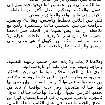
بينما الكاتب في سن الخمسين فما فوقها نجده يميل إلى
التعقل والحكمة وتحكيم العقل أكثر من العاطفة،
والارتداد إلى عالم الواقع والحقائق والممكن.
ففي سن الثلاثين تخطيط وتأسيس، وهنا بناء وتحقيق.
فالواقعية في سن الخمسين طاغية ومسيطرة، ولكن مع
ملاحظة أن هذا ليس تعميما في الحكم فمن الخطأ
التعميم، فكم من شاب لا يعرف شطحات الخيال، ولا
أحلام المراهقين، وكم من الكهول لا يني يتغنى بليلى
وسعدى والرباب، ويتعلق بأجنحة الخيال.
وكلاهما لا يعاب ولا يلام، فكل حسب تركيبته النفسية،
ومزاجه وطبعه، وما جبل عليه، أو ما يذهب إليه.
فنرى هنا أن الخبرة تتحكم شيئا ما في نوعية الأفكار
المطروحة، وماهية التجربة، ففي حالة الرومانسية لا نجد
من يجسدها ويتغنى بها أكثر من الشباب، وإن تغنى بها
كهل قلنا له متصابي!! وفي حالة الواقعية لا نجد من
يحققها أكثر من الكهول، وإن قال بها شاب قلنا له : مدع!!
فالتجربة والخبرة ضروريتان في كونهما يضفيان كثيرا من
النضج والجدة والعمق في عمل الكاتب وإبداع الفنان،