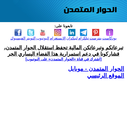
تابعونا على:
بودكاست
بنترست
تيلكرام
لينكدإن
الانستغرام
اليوتيوب
التويتر
الفيسبوك
تبرعاتكم وتبرعاتكن المالية تحفظ استقلال الحوار المتمدن،
فشاركونا في دعم استمرارية هذا الفضاء اليساري الحر
[اشترك في قناة ‫«الحوار المتمدن» على اليوتيوب]
الحوار المتمدن - موبايل
الموقع الرئيسي