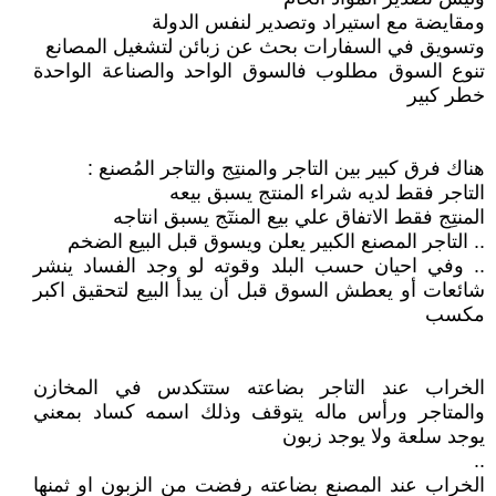
ومقايضة مع استيراد وتصدير لنفس الدولة
وتسويق في السفارات بحث عن زبائن لتشغيل المصانع
تنوع السوق مطلوب فالسوق الواحد والصناعة الواحدة
خطر كبير
هناك فرق كبير بين التاجر والمنتِج والتاجر المُصنع :
التاجر فقط لديه شراء المنتج يسبق بيعه
المنتِج فقط الاتفاق علي بيع المنتٓج يسبق انتاجه
.. التاجر المصنع الكبير يعلن ويسوق قبل البيع الضخم
.. وفي احيان حسب البلد وقوته لو وجد الفساد ينشر
شائعات أو يعطش السوق قبل أن يبدأ البيع لتحقيق اكبر
مكسب
الخراب عند التاجر بضاعته ستتكدس في المخازن
والمتاجر ورأس ماله يتوقف وذلك اسمه كساد بمعني
يوجد سلعة ولا يوجد زبون
..
الخراب عند المصنع بضاعته رفضت من الزبون او ثمنها