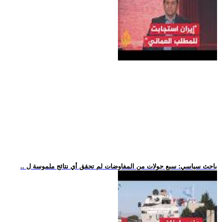
.. باحث سياسي: سبع جولات من المفاوضات لم تحقق أي نتائج ملموسة ل