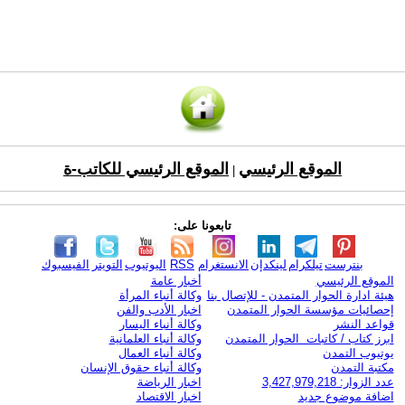
الموقع الرئيسي
الموقع الرئيسي للكاتب-ة
|
تابعونا على:
بنترست
تيلكرام
لينكدإن
الانستغرام
RSS
اليوتيوب
التويتر
الفيسبوك
الموقع الرئيسي
أخبار عامة
هيئة ادارة الحوار المتمدن - للإتصال بنا
وكالة أنباء المرأة
إحصائيات مؤسسة الحوار المتمدن
اخبار الأدب والفن
قواعد النشر
وكالة أنباء اليسار
ابرز كتاب / كاتبات الحوار المتمدن
وكالة أنباء العلمانية
يوتيوب التمدن
وكالة أنباء العمال
مكتبة التمدن
وكالة أنباء حقوق الإنسان
عدد الزوار: 3,427,979,218
اخبار الرياضة
اضافة موضوع جديد
اخبار الاقتصاد