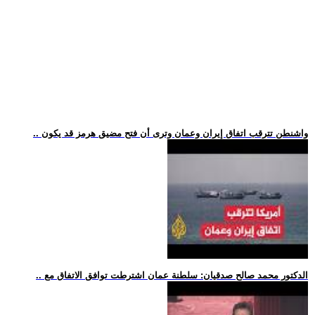
.. واشنطن تترقب اتفاق إيران وعمان وترى أن فتح مضيق هرمز قد يكون
.. الدكتور محمد صالح صدقيان: سلطنة عمان اشترطت توافق الاتفاق مع