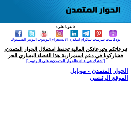
تابعونا على:
بودكاست
بنترست
تيلكرام
لينكدإن
الانستغرام
اليوتيوب
التويتر
الفيسبوك
تبرعاتكم وتبرعاتكن المالية تحفظ استقلال الحوار المتمدن،
فشاركونا في دعم استمرارية هذا الفضاء اليساري الحر
[اشترك في قناة ‫«الحوار المتمدن» على اليوتيوب]
الحوار المتمدن - موبايل
الموقع الرئيسي