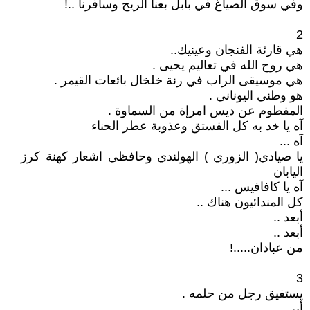
وفي سوق الصياغ في بابل بعنا الريح وسافرنا ..!
2
هي قارئة الفنجان وعينيك..
هي روح الله في تعاليم يحيى .
هي موسيقى الراب في رنة خلخال بائعات القيمر .
هو وطني اليوناني .
المفطوم عن ديس امرإة من السماوة .
آه يا خد به كل الفستق وعذوبة عطر الحناء
آه ...
يا صيادي( الزوري ) الهولندي وحافظي اشعار كهنة كرز
اليابان
آه يا كافافيس ...
كل المندائيون هناك ..
أبعد ..
أبعد ..
من عبادان.....!
3
يستفيق رجل من حلمه .
أبي ...