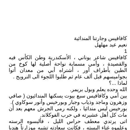
كافافيس وجارتنا المندائية
نعيم عبد مهلهل
1
كافافيس شاعر يوناني ، الأسكندرية وطن الكأس فيه
والقصيدة ، وأمي مسماية نواحة أصلية لها كوخ من
الطين بأطراف أور ، أشتراه أبي من معدان أتوا
بجواميسهم قبل ألف عام ثم طلبوا اللجوء الى النرويج .
لماذا ...؟
الله وحده يعلم وبول بريمر.
بين أمي وكافافيس سبع بيوت يسكنها المندائيون ( صافي
وزهرون وماجد وذياب وجبار وبورخيس وأنور سوكاوي ).
بورخيس ليس مندائيا ، ولكنه رمى الجرش معهم بعد أن
مات كل أهل عشيرته في حرب الفوكلاند.
اتى يرتدي معطف حراس الليل ، فألبسوه الرسته
وعلموه غناء البسته ، فكانت سعادته تشبه موزارتاً هنديا