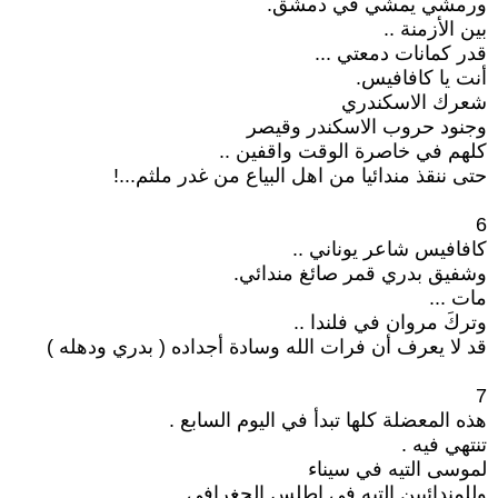
ورمشي يمشي في دمشق.
بين الأزمنة ..
قدر كمانات دمعتي ...
أنت يا كافافيس.
شعرك الاسكندري
وجنود حروب الاسكندر وقيصر
كلهم في خاصرة الوقت واقفين ..
حتى ننقذ مندائيا من اهل البياع من غدر ملثم...!
6
كافافيس شاعر يوناني ..
وشفيق بدري قمر صائغ مندائي.
مات ...
وتركَ مروان في فلندا ..
قد لا يعرف أن فرات الله وسادة أجداده ( بدري ودهله )
7
هذه المعضلة كلها تبدأ في اليوم السابع .
تنتهي فيه .
لموسى التيه في سيناء
وللمندائيين التيه في اطلس الجغرافي.