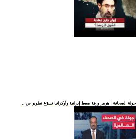
.. جولة الصحافة | هرمز ورقة ضغط إيرانية وأوكرانيا تسرّع تطوير ص