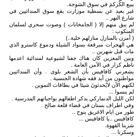
يبيع الكُركمَ في سوق الشوجة.
غير بعيد عن بسطية موزارت يقع سوق المندائيين في
شارع النهر ..
لم يبق منهم إلا ( الجامخانات ) وصوت سحري لسلمان
المنكوب :
( أمرن بالمنازل منازلهم خلية..)
هي الهجرات مبرقعة بسواد الشيلة ودموع كاسترو الذي
مات قبل شهرين ..
وبين المعزين كان هناك جفنا لشيوعية لمندائية اعدمها
ناظم كزار في الآمن العامة .
يشعرني كافافيس بأن الشعر بلوى . وأن المندائيين
مواطنون من أبد فقه شهادة الجنسية .
لكنهم الآن لايُحدثونَ شيئا في بطاقات التموين .
لم ينسوا ...
لكن الليل الدنماركي يذكر اطفالهم بواجباتهم المدرسية .
وفي اطراف بستان في قضاء قلعة صالح .
طور من ايام الاغريق ينوح ..
كافافيس ..يا كافافيس ...
شربنا القهوة.
وسكرنا ...