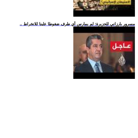
.. مسرور بارزاني للجزيرة: لم يمارس أي طرف ضغوطا علينا للانخراط