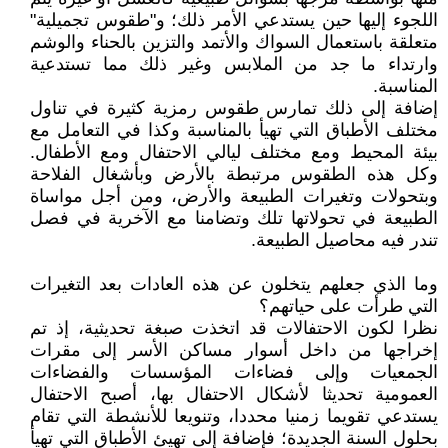
اللجوء إليها حين يستدعي الأمر ذلك؛ و"طقوس تجميلية"
متعلقة باستعمال السواك والأتمد والتزين بالحناء والوشم
وارتداء ما جد من الملابس وغير ذلك مما تستدعية
المناسبة.
إضافة إلى ذلك تمارس طقوس رمزية كثيرة في تناول
مختلف الأطباق التي تهيأ بالمناسبة وكذا في التعامل مع
بيئة المحيط ومع مختلف ليالي الاحتفال ومع الأطفال.
وكل هذه الطقوس مرتبطة بالأرض وبأشغال الفلاحة
وبتحولات وتغيرات الطبيعة والأرض، ومن أجل مواساة
الطبيعة في تحولاتها تلك وتضامنا مع الآخرية في فصل
تندر فيه محاصيل الطبيعة.
وما الذي جعلهم يتخلون عن هذه العادات بعد التغيرات
التي طرأت على حياتهم؟
نظرا لكون الاحتفالات قد اتخذت صبغة تحديثية، إذ تم
إخراجها من داخل أسوار مساكن الأسر إلى مقرات
الجمعيات وإلى فضاءات المؤسسات والفضاءات
العمومية تحديثا لأشكال الاحتفال بها، أصبح الاحتفال
يستدعي تقويما زمنيا محددا، وتنويعا للأنشطة التي تقام
بحلول السنة الجديدة؛ فإضافة إلى تهيئ الأطباق التي تهيأ