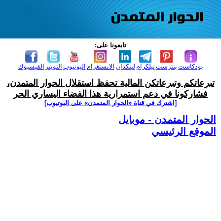
تابعونا على:
بودكاست
بنترست
تيلكرام
لينكدإن
الانستغرام
اليوتيوب
التويتر
الفيسبوك
تبرعاتكم وتبرعاتكن المالية تحفظ استقلال الحوار المتمدن،
فشاركونا في دعم استمرارية هذا الفضاء اليساري الحر
[اشترك في قناة ‫«الحوار المتمدن» على اليوتيوب]
الحوار المتمدن - موبايل
الموقع الرئيسي