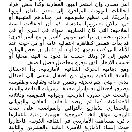
التي تصدر، وإن استمر اليهود المغاربة وكذا بعض أفراد
الجاليات اليهودية المهاجرة إلى بعض بلدان أوروبا
وأمريكا، في تنظيم طقوسهم في معابدهم المتبقية أو
في أماكن يعتبرونها مقدسة. كما أن احتفالات السنة
الفلاحية؛ التي كان المغاربة، سواء في القرى أو في
المدن، يحتفلون بها في بيوتهم كأسر أو مع أسر أخرى؛
قد بدأت تتقلص كظاهرة احتفالية عامة أو من حيث عدد
الأيام التي كنت تدومها (3 أو 5 أو 7؛ بل إن بعض الوثائق
تشير إلى 9) وذلك حسب ما تجود به البيئة محليا أو
حسب الادخار الذي توفره محاصيل فصل الصيف.
ومع دينامية الحركة الثقافية الأمازيغية، بدأ الاحتفال
بالسنة الفلاحية يتحول من احتفال شعبي إلى احتفال
مدني - بيئي، يتم تحديثة وتثمين عاداته وتقاليده وطقوسه
وطرق الاحتفال به وإبراز مختلف رمزياته الثقافية والبيئية
والبحث عن جذوره التاريخية وجوانبه التقويمية ودلالاته
الاجتماعية، كما تم ربطه بالجانب الثقافي والهوياتي
والحضاري للأمازيغ بالتوافق والمواضعة على حدث
تاريخي موثق اتخذ كمرجعية تقويمية زمنية باعتبارها
ذاكرة لمساهمة الأمازيغي في الثقافة الكونية، فاختاروا
حدث إنشاء الأمازيغ للأسرة الثانية والعشرين والثالثة