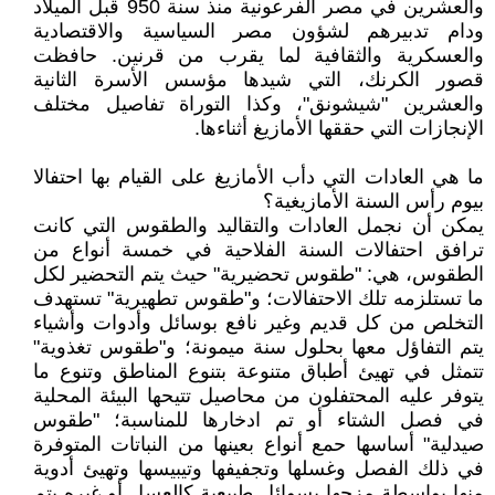
والعشرين في مصر الفرعونية منذ سنة 950 قبل الميلاد
ودام تدبيرهم لشؤون مصر السياسية والاقتصادية
والعسكرية والثقافية لما يقرب من قرنين. حافظت
قصور الكرنك، التي شيدها مؤسس الأسرة الثانية
والعشرين "شيشونق"، وكذا التوراة تفاصيل مختلف
الإنجازات التي حققها الأمازيغ أثناءها.
ما هي العادات التي دأب الأمازيغ على القيام بها احتفالا
بيوم رأس السنة الأمازيغية؟
يمكن أن نجمل العادات والتقاليد والطقوس التي كانت
ترافق احتفالات السنة الفلاحية في خمسة أنواع من
الطقوس، هي: "طقوس تحضيرية" حيث يتم التحضير لكل
ما تستلزمه تلك الاحتفالات؛ و"طقوس تطهيرية" تستهدف
التخلص من كل قديم وغير نافع بوسائل وأدوات وأشياء
يتم التفاؤل معها بحلول سنة ميمونة؛ و"طقوس تغذوية"
تتمثل في تهيئ أطباق متنوعة بتنوع المناطق وتنوع ما
يتوفر عليه المحتفلون من محاصيل تتيحها البيئة المحلية
في فصل الشتاء أو تم ادخارها للمناسبة؛ "طقوس
صيدلية" أساسها حمع أنواع بعينها من النباتات المتوفرة
في ذلك الفصل وغسلها وتجفيفها وتيبيسها وتهيئ أدوية
منها بواسطة مزجها بسوائل طبيعية كالعسل أو غيره يتم