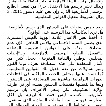
والاحفال برأس السنة الأمازيغية يعتبر احتفالا بيئيا بامتياز.
وبذلك تعتبر ترسيم هذا الاحتفال جزءا من تفعيل الطابع
الرسمي للأمازيغية الذي، وإن نص عليه دستور 2011، لا
يزال مشروطا بتفعيل القوانين التنظيمية.
وبعد خمس سنوات على الدستور الذي رسم الأمازيغية،
هل ترى انعكاسات هذا الترسيم على الواقع؟
إذا أخذنا بعين الاعتبار علاقة الهوية بالعيش المشترك
الذي يضمن السلم الاجتماعي والأمن الثقافي، فإن عدم
المصادقة، بعدُ، على القوانين التنظيمية المتعلقة
ب"تفعيل الطابع الرسمي للأمازيغية" وب"إحداث
المجلس الوطني والثقافة المغربية"، يجعل كثيرا من
الآمال المنعقدة على هذه المصادقة تعرف نوعا الفتور
وتثير تساؤلات عن عدم تفعيل تلك القوانين التنظيمية،
كما نصت عليها مختلف الخطب الملكية في افتتاحات
الدورات البرلمانية مباشرة بعد المصادقة على الدستور،
وتبعا لما تقتضيها مقتضيات الدستور نفسه، أي في ظرف
الولاية الحكومية. لكن ينبغي الاعتراف بأن ترسيم
الأمازيغية مكسب، ليس فقط للأمازيغية بل لكل
المغاربة، فهو من بين الملفات السيادية الذي سننتقل،
بتفعيل مقتضياتها الدستورية، من الهوية المعطاة إلى