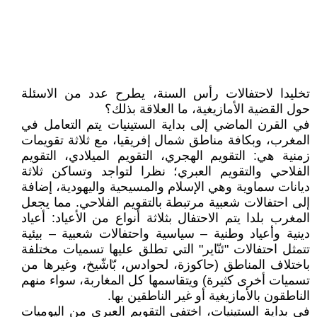
تخليدا لاحتفالات رأس السنة، يطرح عدد من الاسئلة
حول القضية الأمازيغية، ما العلاقة بذلك؟
في القرن الماضي إلى بداية الستينيات يتم التعامل في
المغرب، وبكافة مناطق شمال إفريقيا، مع ثلاثة تقويمات
زمنية هي: التقويم الهجري، التقويم الميلادي، التقويم
الفلاحي والتقويم العبري؛ نظرا لتواجد وتساكن ثلاثة
ديانات سماوية وهي الإسلام والمسيحية واليهودية، إضافة
إلى احتفالات شعبية مرتبطة بالتقويم الفلاحي. مما يجعل
المغرب بلدا يتم الاحتفال بثلاثة أنواع من الأعياد: أعياد
دينية وأعياد وطنية – سياسية واحتفالات شعبية – بيئية
تتمثل احتفالات "ئنّاير" التي تطلق عليها تسميات مختلفة
باختلاف المناطق (حاكوزة، لحوادس، بّاشّيخ، وغيرها من
تسميات أخرى كثيرة) ويتقاسمها كل المغاربة، سواء منهم
الناطقون بالأمازيغية أو غير الناطقين بها.
في بداية الستينيات، اختفى التقويم العبري من اليوميات