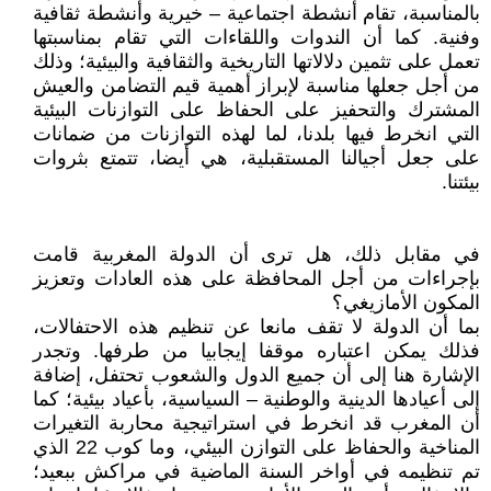
بالمناسبة، تقام أنشطة اجتماعية – خيرية وأنشطة ثقافية
وفنية. كما أن الندوات واللقاءات التي تقام بمناسبتها
تعمل على تثمين دلالاتها التاريخية والثقافية والبيئية؛ وذلك
من أجل جعلها مناسبة لإبراز أهمية قيم التضامن والعيش
المشترك والتحفيز على الحفاظ على التوازنات البيئية
التي انخرط فيها بلدنا، لما لهذه التوازنات من ضمانات
على جعل أجيالنا المستقبلية، هي أيضا، تتمتع بثروات
بيئتنا.
في مقابل ذلك، هل ترى أن الدولة المغربية قامت
بإجراءات من أجل المحافظة على هذه العادات وتعزيز
المكون الأمازيغي؟
بما أن الدولة لا تقف مانعا عن تنظيم هذه الاحتفالات،
فذلك يمكن اعتباره موقفا إيجابيا من طرفها. وتجدر
الإشارة هنا إلى أن جميع الدول والشعوب تحتفل، إضافة
إلى أعيادها الدينية والوطنية – السياسية، بأعياد بيئية؛ كما
أن المغرب قد انخرط في استراتيجية محاربة التغيرات
المناخية والحفاظ على التوازن البيئي، وما كوب 22 الذي
تم تنظيمه في أواخر السنة الماضية في مراكش ببعيد؛