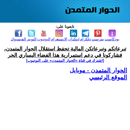
تابعونا على:
بودكاست
بنترست
تيلكرام
لينكدإن
الانستغرام
اليوتيوب
التويتر
الفيسبوك
تبرعاتكم وتبرعاتكن المالية تحفظ استقلال الحوار المتمدن،
فشاركونا في دعم استمرارية هذا الفضاء اليساري الحر
[اشترك في قناة ‫«الحوار المتمدن» على اليوتيوب]
الحوار المتمدن - موبايل
الموقع الرئيسي