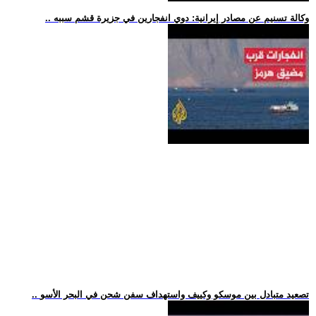
.. وكالة تسنيم عن مصادر إيرانية: دوي انفجارين في جزيرة قشم سببه
.. تصعيد متبادل بين موسكو وكييف واستهداف سفن شحن في البحر الأسو