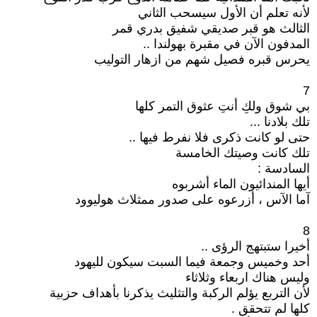
لأنه تعلم أن الأول سيسحب الثاني
الثالث هو قبر صديقي شفيق بدري قمر
المدفون الآن في مقبرة بهولندا ..
يحرس قبره فصيل شهم من ازهار التوليب
7
بي شوق ولكِ أنتِ عثوق التمر كلها
تلك بلادنا ...
حتى لو كانت ذكرى فلا نفرط فيها ..
تلك كانت وصيتك الخامسة
السادسة :
أيها المندائيون الماء أشربوه
آما الآس ، أزرعوه على صدور ممثلاث هوليوود
8
أخيرا ستبتهج الرؤى ..
أحد وخميس وجمعة فيما السبت سيكون لليهود
وليس هناك اربعاء وثلاثاء
لأن التربع يؤلم الركبة والتثليث يذكرنا بأهداف حزبية
كلها لم تتحقق .