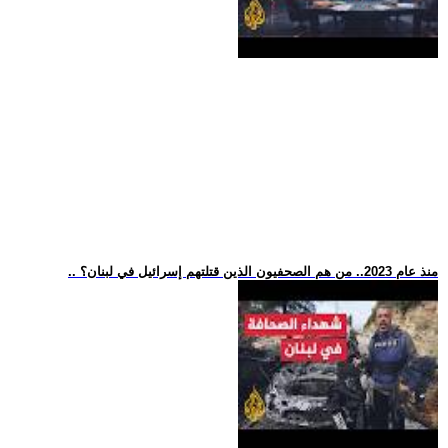
.. منذ عام 2023.. من هم الصحفيون الذين قتلتهم إسرائيل في لبنان؟