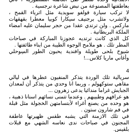
بعاطفتها المصنوعة من نبض شاعرة نرجسية .
لا تركب سيارة فولفو سويدية مثل اثرياء القمح ،
ولاتشرب مثل برجنيف سيكارا كوبيا معطرا بقهقهات
ماركس . ولن ترتدي عقدا من حجر سليمان عليه امضاء
الملكة البريطانية .
كل الذي كانت ترتديه عجوزنا المباركة في صباحات
المطر تلك . هو ملامح الوجوه الطيبة من ابناء طائفتها .
شيوخ بلحى طويلة وافندية يحبون الطور السِوحلي
وأغاني ماريا كلاس...!
4
سريالية تلك الوردة يتذكر المنفيون عطرها في ليالي
مقاهي ستوكهولم ، وربما انا وحدي من يتذكر أن لمعدان
الجبايش غراما مندائيا يدعى زهرون ...
هو عرافهم وطبيبهم . وعندما تتمنى نسائهم اسنانا ذهبية ،
هو وحده من يصنع أغراء لأبتسامتهن الخجولة مثل قبلة
في فم شارون ستون .
في تلك الازمنة التي يشبه طقس ظهيرتها عاطفة
المجنون في صباحات ندى نعاسه الشهي مع قبلات
بلقيس.