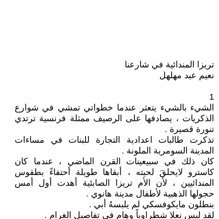
تريزا المندائية في شارعنا
نعيم عبد مهلهل
1
الشيء بالشيء يتعثر عندما خطواتي تمشي في شوارع
الذكريات ، يصادفها على الرصيف ممثلة فرنسية ترتدي
تنورة قصيرة .
تذكرت طالبات اعدادية التجارة للبنات في مساءات
المدينة السومرية الملونة .
كان ذلك في سبيعينات القرن الماضي ، عندما كان
كاسترو لايحلقَ لحيته ، أبقاها طويلة أحتفاءً بطقوس
المندائيين ، لأن الأم تريزا الصابئية أهدت أول أمس
حجولها الذهبية لأطفال مدينة هانوي .
بنطلون مايكوفسكي لم يلبسهُ أبي .
لقد لبس نعلا شطراوياً وهام في تفاصيل الغرام .