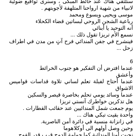
سنلتقي هناك عند حائط المبكى ، وسنرى تواقيع ضوئية
لانبياء من شهية ارواحنا المتلهفة لأجوبتهم .
موسى ويحيى ويسوع ومحمد
رباعية الشجن الروحي لبساتين قضاء الكحلاء
أنه التوحيد يا أبنائي
نسمع الأم تريزا تقول ذلك ...
فينشرح في جفن المندائي فرح آتٍ من مدن في اطراف
زحل ...
6
عندما افترض أن التفكير هو جنوب الخرائط
وأعشق
عندما أحتاج لفبلة تعلم لساني تلاوة قداسات قواميس
الاشواق
عندما وسائد يومي تحلم بخاصرة قيصر والسكين
هل تذكرين خواطرك آنستي تريزا
يوم جمعت شمل المندائيين عند حقائب القطارات .
واحدة بقيت تبكي هناك ...
في زانزانة منسية في دائرة أمن الناصرية.
وحين وصل أولهم الى أوكلاهوما
نحبت أمنا المندائية كما حمامة الدوح قرب قدر الفوح