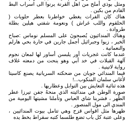
ومثل بوذي أملح من اهل القرنة يرنوا الى اسراب البط
القادم من بكين .
هناك كان الفرات يغطي خواطرنا بعطر حلويات (
الحلقوم واللب غراش ) ونعومة شفتي هيلين بطلة
طروادة .
وهناك المندائيون يُصبحونَ على المسلم نوماس :صباح
الخير ، زيوا وجبرائيل أجمل جارين في حارة بحي هارلم
والنعمانية .
عندما كانت غجريات أور يلبسن أساور لها لمعان نجوم
آلهة القبلات في خد أبي وهو ينحت من دمعته غلاف
رواية لاتينية .
فيما المندائي جوبان من ضحكته السريانية يصنع كاسيتا
لأغاني سلمان المنكوب...!
هذه ثنائية التعايش بين التوابل وعطاريها .
صورة الوطن في مندائيته الذي منحهُ جفن تيرزا عطر
الطُهر ، فشربنا شاي العباس وتأملنا مشيتها اليومية من
المندي الى مول المنصور .
ظهرها مثل اقواس قزح وهي تتامل بيوت المندائيين ،
وعلى عتبة كل باب تضع طلسما كتبه سقراط بخط يده