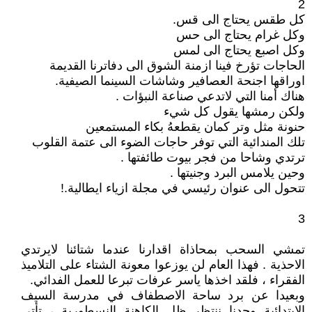
2
كل طقس يحتاج الى قس.
وكل غرام يحتاج الى حس
وكل اصبع يحتاج الى لمس
الحاجات تؤرخ فينا ازمنة الشوق الى دفاترنا القديمة
اوراقها اجنحة العصافير وشاشات السينما الصيفية.
هناك أمنا التي لاتدعي صناعة النبؤات .
ولكن رمشها يقول كل شيء
حنونة مثل وتر كمان يقطعهُ بكاء المستمعين
تلك المندائية التي توفر حاجات الضوء الى عتمة القلوب
ترتدي وشاحا من فجر بيوت طائفتها .
وحين يلامس البرد وجنيتها .
تتحول الى عنوان رئيسي في مجلة ازياء ايطالية.!
3
تمشي السحب بمحاذاة اقدارنا عندما شتائنا لايرتدي
الاحذية . فهذا العام لن يوزعوا معونة الشتاء على التلاميذ
الفقراء ، فلقد اخذها ياسر عرفات تبرعا للعمل الفدائي.
وبعيدا عن برد ساحة الاصطفاف في مدرسة السيف
الابتدائية وحدنا ننتظر ظل الكاهنة النسطورية ، تأتي