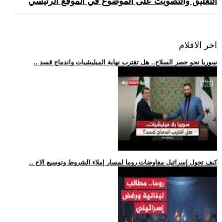
التعليق والتصويت على الموضوع في الموقع الرئيسي
اخر الافلام
.. سوريا نحو حصر السلاح.. هل تقترب نهاية الميليشيات واندماج قسد
.. كيف تحول إسرائيل مفاوضات روما لمسار إملاء الشروط وتوسيع الاح