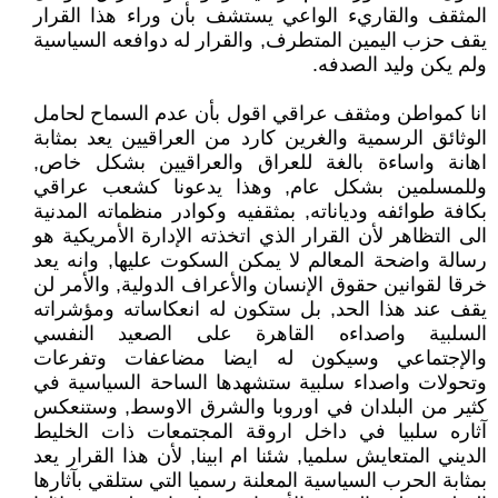
المثقف والقاريء الواعي يستشف بأن وراء هذا القرار
يقف حزب اليمين المتطرف, والقرار له دوافعه السياسية
ولم يكن وليد الصدفه.
انا كمواطن ومثقف عراقي اقول بأن عدم السماح لحامل
الوثائق الرسمية والغرين كارد من العراقيين يعد بمثابة
اهانة واساءة بالغة للعراق والعراقيين بشكل خاص,
وللمسلمين بشكل عام, وهذا يدعونا كشعب عراقي
بكافة طوائفه ودياناته, بمثقفيه وكوادر منظماته المدنية
الى التظاهر لأن القرار الذي اتخذته الإدارة الأمريكية هو
رسالة واضحة المعالم لا يمكن السكوت عليها, وانه يعد
خرقا لقوانين حقوق الإنسان والأعراف الدولية, والأمر لن
يقف عند هذا الحد, بل ستكون له انعكاساته ومؤشراته
السلبية واصداءه القاهرة على الصعيد النفسي
والإجتماعي وسيكون له ايضا مضاعفات وتفرعات
وتحولات واصداء سلبية ستشهدها الساحة السياسية في
كثير من البلدان في اوروبا والشرق الاوسط, وستنعكس
آثاره سلبيا في داخل اروقة المجتمعات ذات الخليط
الديني المتعايش سلميا, شئنا ام ابينا, لأن هذا القرار يعد
بمثابة الحرب السياسية المعلنة رسميا التي ستلقي بآثارها