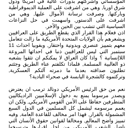
المؤسساتي واشركتهم بدورات عالية في امريكا ودول
شرق اوربا, وهي من اشرفت على العملية الديموقراطية
وباركتها, وصرفت ترسانة الأموال عليها, وهي من
اشرفت على الدستور, واسهمت في حل النزاعات
السياسية التي تنشب بين الحين والآخر.
اذن فعلام هذا القرار الذي يقطع الطريق على العراقيين
ويشعرهم بأن الولايات المتحدة الأمريكية ما زالت تتعامل
معهم بتمييز عنصري وبدونية واحتقار, وبفوبيا احداث 11
سبتمبر التي ليس للعراقيين ذنبا في احداثها المروعة
اللاإنسانية ؟ واذا كان العراق لا يمكنكم ان تثقوا بشعبه
ذو الغالبية المسلمة, فلماذا تكلفتم عناء الطريق وجئتم
تطلبون صداقته بعدما ما دمرته آلتكم العسكرية,
وتركتموه كالشجرة اليابسة في صحراء البادية؟
نعم من حق الرئيس الأمريكي دونالد ترمب ان يعترض
ويصدر مرسوما يمنع به دخول الإسلاميين الراديكاليين
المتطرفين حفاظا على الأمن القومي الأمريكي, ولكن ان
يعمم مرسومه ليشمل كل المسلمين في الدول السبع
المشمولة بالقرار, فهذا امر مخالف للقاعدة العامة, وفيه
تمييز واضح المعالم, ومخالفا لقوانين حقوق الأنسان التي
ناضل الشعب الأمريكي من اجل اقرارها وترسيخها