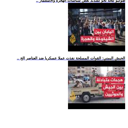
.. طوكيو تتجه نحو تشديد بعض سياسات الهجرة والاستثمار
.. الجيش اليمني: القوات المسلحة نفذت عملا عسكريا ضد العناصر الح