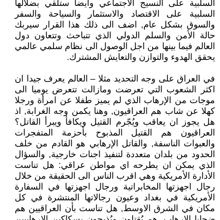
السلبية على النسيج الأجتماعي وايضا ستلقي بضلالها
السلبية على الاقتصاد والاستثمار والسياحة والسفر
والسوق بشكل عام, اضف الى ذلك هذا القرار سيربك
حالة الأمن والسلم الدولي الذي تتباحث وتتعاون دول
العالم فيما بينها من اجل الوصول الى نظام سلمي عالمي
يحقق الهدوء والتوازن والتعايش المشترك.
في العراق على وجه التحديد مثلا – العالم يعرف جيدا ان
اكثر الشعوب التي تعرضت ومازالت تتعرض يوميا الى
موجات من الإرهاب الذي لم يميز طفلا عن امرأة ورجلا
كهلا عن شاب هم العراقيون, وهنا يكمن وجه الغرابة, اذ
هل يجوز ان يعاقب ويُجّرم القتيل ويكافأ ويبرأ القاتل؟
العراقيون هم القتيل المذبوح بأحزمة المتفجرات
والعبوات الناسفة, والقاتل الإرهابي هو القادم من خلف
الحدود من بلدان متعددة لتنفيذ اجنات خارجية, والسؤال
الذي يمكن ان يطرحه اي مواطن عراقي: هل تناست
الأدارة الأمريكية وهي اقرب الناس الى الحقيقة من خلال
رجال اجهزتها المخابراتية ورجال اجهزتها في السفارة
الأمريكية في بغداد وعيون رجالاتها المنتشرة في كل
مكان في الشرق الاوسط, هل تناست بأن العراقيين هم
ضحايا الإرهاب, هم يُقتلون ويُذبحون بسكاكين الإرهابيين