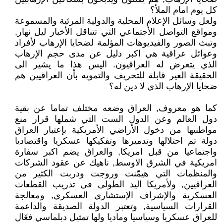
كل يوم امام الملأ؟
ولعل وسائل الإعلام المحلية والدولية المرئية والمسموعة
ومواقع التواصل الأجتماعي التي تتناقل الأخبار ليل نهار,
وتبث الصور والفيديوهات المؤلمة لضحايا الإرهاب لأفراد
وعوائل عراقية هي اكبر دليل عن مدى حجم الإرهاب
الذي يتعرض له العراقيون. اليس هذا ما يشير الى
الحقيقة الغير قابلة للتحريف والتمويه بأن العراقيين هم
ضحايا الإرهاب الذي لا دين له؟
كما هو معروف, العراق وضعه مختلف تماما عن بقية
دول العالم وعن الدول الست التي شملها قرار منع
مواطنيها من دخول الأراضي الأمريكية بإعتبار العراق
دولة تم احتلالها وتدميرها وتفكيكها عسكريا واقتصاديا
واجتماعيا من قبل امريكا, والعراق يضم اكبر سفارة
امريكية في الشرق الاوسط, ناهيك عن عقود الشركات
والمنظمات التي هيمّنت وروجت ودربت الكثير من
العراقيين, ولأمريكا اليد الطولى في تدريب القطعات
العسكرية والإشراف الإستشاري العسكري, ومعالجة
القرارات السياسية, وتعتبر الدولة الصديقة والداعمة
للعراق عسكريا وسياسيا وماديا ولها تمثيل دبلماسي فعّال