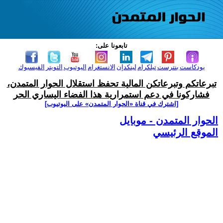
تابعونا على:
بودكاست
بنترست
تيلكرام
لينكدإن
الانستغرام
اليوتيوب
التويتر
الفيسبوك
تبرعاتكم وتبرعاتكن المالية تحفظ استقلال الحوار المتمدن،
فشاركونا في دعم استمرارية هذا الفضاء اليساري الحر
[اشترك في قناة ‫«الحوار المتمدن» على اليوتيوب]
الحوار المتمدن - موبايل
الموقع الرئيسي