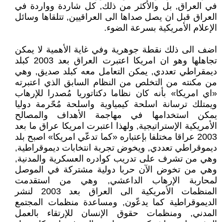
في العراق, بل والأكثر من ذلك, كل شاردة وواردة في
العراق قبل ان يصل صداها الى العراقيين, تتلقاها وسائل
الإعلام الأمريكية بسرعة الضوء.
اضف الى ذلك نقطة جوهرية وفي غاية الأهمية لا يمكن
تجاهلها وهو ان امريكا اعتبرت العراق بعد 2003 كبلد
ديمقراطي تعددي, يمكن التعامل معه كبلد صديق, وهي
من مكنته من التخلص من النظام السابق الذي اعتبرته
«اي امريكا» بأنه كان نظاما دكتاتوريا مُصدرا للإرهاب
ويمتلك ترسانة اسلحة كيمياوية واسلحة مُحّرمة دوليا
يمكن استخدامها في مهاجمة الأهداف والمصالح
الأمريكية الإستراتيجية, ولهذا اعتبرت امريكا عراق ما بعد
2003 عراقا مختلفا بإعتباره «كما تدعّي امريكا» اصبح بلد
ديموقراطي تعددي, ويخوض تجربة انتخابات ديموقراطية,
وهي من تشرف على تدريب كوادره العسكرية والمدنية,
وهي من تخوض الآن حربا دولية مشتركة في الموصل
لمحاربة الإرهاب الداعشي, وهي من استقدمت
المنظمات الأمريكية الى العراق بعد 2003 لنشر
الديموقراطية كما يدعّون, ومساعدة منظمات المجتمع
المدني, ومنظمات حقوق الإنسان للإرتقاء بالعمل