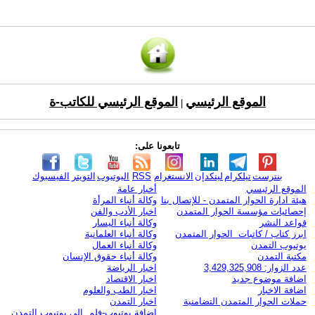
الموقع الرئيسي
الموقع الرئيسي للكاتب-ة
|
تابعونا على:
بنترست
تيلكرام
لينكدإن
الانستغرام
RSS
اليوتيوب
التويتر
الفيسبوك
الموقع الرئيسي
أخبار عامة
هيئة ادارة الحوار المتمدن - للإتصال بنا
وكالة أنباء المرأة
إحصائيات مؤسسة الحوار المتمدن
اخبار الأدب والفن
قواعد النشر
وكالة أنباء اليسار
ابرز كتاب / كاتبات الحوار المتمدن
وكالة أنباء العلمانية
يوتيوب التمدن
وكالة أنباء العمال
مكتبة التمدن
وكالة أنباء حقوق الإنسان
عدد الزوار: 3,429,325,908
اخبار الرياضة
اضافة موضوع جديد
اخبار الاقتصاد
اضافة الاخبار
اخبار الطب والعلوم
حملات الحوار المتمدن التضامنية
اخبار التمدن
إضافة يوتيوب-فلم إلى يوتيوب التمدن