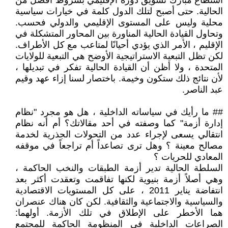
استطاع مبارك تسويق دوره الإقليمي بشروط أفضل من
الحالية. حتى أصبح لتلك الدول كلمة في خيارات سياسية
محلية وليس على المستوى الإقليمي والدولي فحسب.
وتحاول القيادة الحالية المناورة بين المحاور المتشكلة في
الإقليم ، الأمر الذي يؤدي أحيانًا لمتاعب مع كل الأطراف.
لكن تظل التبعية الاستراتيجية الأوضح هي التبعية للولايات
المتحدة ، ولا أظن أن القيادة الحالية تفكر في تبديلها ،
لأن نتائج ذلك ستكون وخيمة. باختصار لسنا إزاء عهد وقيم
عبد الناصر.
## ما رأيك في سياساته الداخلية ، هل هو مجرد "نظام
إدارة أزمة" كما وصفته في أحد مقالاتك؟ أم أنه نظام
انتقالي يسعى لإجراء عدد من التحولات الجذرية لخدمة
مصالح معينة ؟ وهل ترى تصاعداً أم تراجعاً في موقفه
المعادي للحريات ؟
السلطة الحالية تدير أزمة الطبقات والنخب الحاكمة ،
وهي أصلاً أزمة بنيوية لكنها تفاقمت وتعقدت أكثر بعد
انتفاضة يناير 2011 ، على كل المستويات الاقتصادية
والسياسية والاجتماعية والثقافية. لكن كان هناك عنصران
هما الأخطر على الإطلاق في تلك الأزمة. أولهما:
الصراعات الداخلية في المنظومة الحاكمة للمجتمع