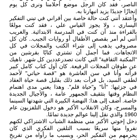
الناصر، فقد كان الرجل موضع أحلامنا ونرى كل يوم
إنجازًا جديدًا يزيد انبهارنا به.
وأعتقد أنني كنت حالة خاصة بين أقراني في تبني التفكير
اليساري ، ولا يجوز القياس علي ، فقد كنت مولعًا
بالقراءة منذ أن كنت في المدرسة الابتدائية. والغريب
أنني لم أمر بقصص الأطفال أو روايات الجيب.. كان كل
مصروفي يذهب إلى شراء الكتب والمجلات في كل
الاتجاهات. فما أجمل أن تشتري كتابًا بقرشين من
"المكتبة الثقافية" التي كانت تصدرعددين كل شهر. ناهيك
عن طوفان المجلات الرفيعة. كان أول كتاب كامل كبير
قرأته وأنا في سن العاشرة هو "قصة حياتي" لأحمد
لطفي السيد، بل قرأت بعد ذلك بقليل قصة حياة العقاد
في جزئيها: "أنا" و"حياة قلم". وهذا يعني مدى اهتمام
النظام وقتها بتثقيف الجمهور عامة ، والأجيال الجديدة
خاصة. أضف إلى هذا: النهضة الكبيرة التي شهدتها السينما
والمسرح، وكان الانقلاب الأكبر هو دخول التلفزيون عام
1960 والذي نقل إلينا عوالم جديدة تمامًا.
دخل إخوتي الأكبر مني منظمة الشباب الاشتراكي لكنهم
نفروا منها سريعًا بسبب التلقين الفكري الذي كان
يحرمهم من التفكير الحر، وبسبب ما رأواه من تفريخ