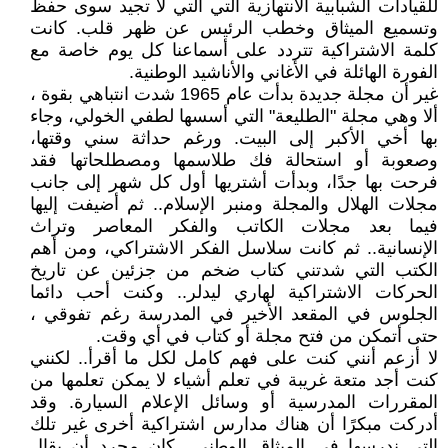
للقيادات الشبابية الانتهازية التي التي لا تجيد سوى حفظ
وتسميع الميثاق وخطب الرئيس عن ظهر قلب. كانت
كلمة الاشتراكية تتردد على أسماعنا كل يوم خاصة مع
الفورة الهائلة في الأغاني والأناشيد الوطنية.
غير أن مجلة جديدة بدأت عام 1965 شدت انتباهي بقوة ،
ألا وهي مجلة "الطليعة" التي أسسها لطفي الخولي، وجاء
بها أخي الأكبر إلى البيت. ورغم حداثة سني وقتها،
وصعوبة أو استحالة فك طلاسمها ومصطلحاتها فقد
فرحت بها جدًا، وبدأت أشتريها أول كل شهر إلى جانب
مجلات الهلال والمجلة ومنبر الإسلام.. ثم أضيفت إليها
فيما بعد مجلات الكاتب والفكر المعاصر وتراث
الإنسانية.. ثم كانت سلاسل الفكر الاشتراكي، ومن أهم
الكتب التي شدتني كتاب ضخم من جزئين عن تاريخ
الحركات الاشتراكية لهاري ليدلر.. وكنت أحب دائما
الجلوس في المقعد الأخير في المدرسة رغم تفوقي ،
حتى أتمكن من فتح مجلة أو كتاب في أي وقت.
لا أزعم أنني كنت على فهم كامل لكل ما أقرأ.. لكنني
كنت أجد متعة غريبة في تعلم أشياء لا يمكن تعلمها من
المقررات المدرسية أو وسائل الإعلام السيارة. وقد
أدركت مبكرًا أن هناك مدارس اشتراكية أخرى غير تلك
التي ندرسها في الميثاق الوطني.. كان مجرد أن يقال