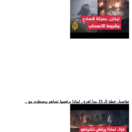
.. تفاصيل خطة الـ 15 بندا لغزة.. لماذا يرفضها نتنياهو ويصطدم مع