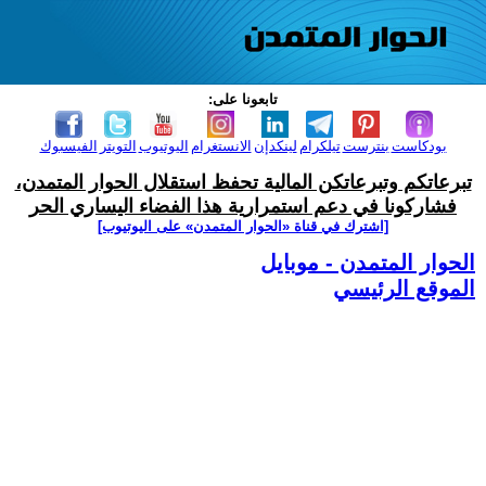
تابعونا على:
بودكاست
بنترست
تيلكرام
لينكدإن
الانستغرام
اليوتيوب
التويتر
الفيسبوك
تبرعاتكم وتبرعاتكن المالية تحفظ استقلال الحوار المتمدن،
فشاركونا في دعم استمرارية هذا الفضاء اليساري الحر
[اشترك في قناة ‫«الحوار المتمدن» على اليوتيوب]
الحوار المتمدن - موبايل
الموقع الرئيسي