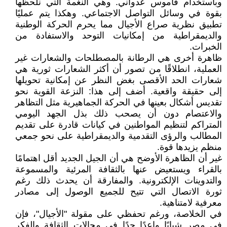
وباستخدام قاموس عدواني. وهي النغمة التي نلحظها
بقوة في وسائل التواصل الاجتماعي. وهكذا يتم عمليًا
تطبيق نظرية صراع الأجيال مما يحرم الحركة الوطنية
والديمقراطية من إمكانيات التوحد والاستفادة من
الخبرات.
ظاهرة أخرى هي الرطانة بالمصطلحات والشعارات غير
العملية، انطلاقًا من تصور أن أكثر الشعارات ثورية هي
شعارات الحد الأقصى بغض النظر عن إمكانية تحويلها
إلى حقيقة واقعية. أضف إلى هذا: النزعة القوية نحو
تقديس أشكال بعينها في الحركة الجماهيرية مثل التظاهر
والاعتصام دون أن يصحب ذلك بذل الجهد اليومي
المتراكم لتنظيم المواطنين في كيانات قادرة على تقديم
المطالب والرؤى التقدمية والديمقراطية على نحو جمعي
منظم يزيدها قوة.
غير أن الظاهرة الأوضح هي أن الجيل الجديد أقل اهتمامًا
بالقراء ويستعيض عنها بالثقافة المرئية والمسموعة
والتدوينات الإلكترونية. والمفارقة أن يحدث ذلك رغم
ثورة الاتصال التي تتيح للجميع الوصول إلى مصادر
معرفية لامتناهية.
في الخلاصة، ورغم تحفظي على مقولة "الأجيال"، فإن
في مصر شبابًا واعدًا جدًا في مجالات الثقافة والفكر