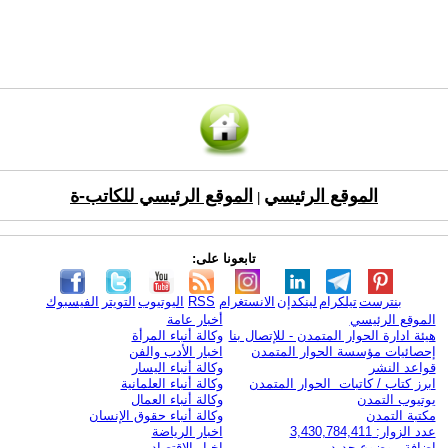
الموقع الرئيسي
الموقع الرئيسي للكاتب-ة
|
تابعونا على:
بنترست
تيلكرام
لينكدإن
الانستغرام
RSS
اليوتيوب
التويتر
الفيسبوك
الموقع الرئيسي
أخبار عامة
هيئة ادارة الحوار المتمدن - للإتصال بنا
وكالة أنباء المرأة
إحصائيات مؤسسة الحوار المتمدن
اخبار الأدب والفن
قواعد النشر
وكالة أنباء اليسار
ابرز كتاب / كاتبات الحوار المتمدن
وكالة أنباء العلمانية
يوتيوب التمدن
وكالة أنباء العمال
مكتبة التمدن
وكالة أنباء حقوق الإنسان
عدد الزوار: 3,430,784,411
اخبار الرياضة
اضافة موضوع جديد
اخبار الاقتصاد