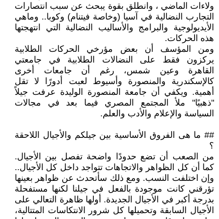
ولاءات الماضي ، وانطلق بقوة يبحث عن سبب انتصارات
التجارب النضالية في آسيا (وخاصة فيتنام) وكوبا.. وماهي
الأيديولوجية والبرامج والأساليب النضالية التي انتهجتها
هذه الحركات.
ومن المؤسف أن بعض مؤرخي الحركات الطلابية
يركزون فقط على النضالات الطلابية في جامعتي
القاهرة وعين شمس، رغم أن جامعات أخرى
كالإسكندرية والمنصورة وأسيوط لعبت أدورًا لا تقل
أهمية. ويكفي أن جامعة المنصورة الوليدة عرفت جيلاً
"ذهبيًا" ملأ المجتمع المصري فيما بعد في مجالات
السياسة والإعلام والأدب والعلم.
## ما هى الفروق الأساسية بين جيلكم والأجيال اللاحقة
؟
من الصعب أن تضع حدودًا واضحة تفصل بين الأجيال.
كما أن كل الظواهر والاتجاهات تتواجد داخل كل الأجيال..
وإن اختلفت النسب. ومع ذلك سأتحدث عن ظواهر بعينها
تؤرقني كانت موجودة بالفعل في جيلنا لكنها مستفحلة
بدرجة أكبر في الأجيال الجديدة. أولها ظاهرة التعالي على
الأجيال السابقة وتحميلها كل شرور الانتكاسات المتتالية،