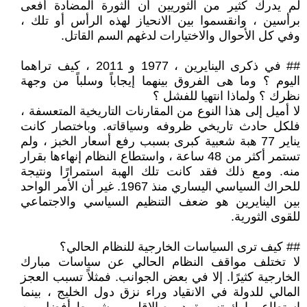
لم يدرك كثير من الثوريين أن الثورة المضادة أفعى
برأسين ، وانقسموا بين الانحياز لهذه الرأس أو تلك ،
وفي كل الأحوال والاختيارات لدغهم السم القاتل.
## في ذكرى الينايرين ، 1977 و 2011 ، كيف تراهما
اليوم ؟ وما هى الفروق بينهما إيجاباً وسلباً من وجهة
نظرك ؟ ولماذا انتهيا للفشل ؟
لا أميل إلى هذا النوع من المقارنات التاريخية المتعسفة ،
فلكل حادث تاريخي ظروفه وسياقاته. وباختصار كانت
يناير 77 هبة شعبية كبرى بسبب رفع أسعار الخبز ، ولم
تستمر أكثر من 48 ساعة ، واستطاع النظام إنهاءها بقرار
منه. ومع ذلك فقد كانت تلك الهبة استمرارًا ونتيجة
للحراك السياسي اليساري منذ 1967. غير أن الأمر الواحد
بين الينايرين هو ضعف التنظيم السياسي والاجتماعي
للقوى الثورية.
## كيف ترى السياسات الخارجية للنظام الحالي؟
لا تختلف مواقف النظام الحالي عن سياسات مبارك
الخارجية كثيرًا. إلا في بعض الجوانب. فمثلاً تسبب العجز
المالي للدولة في الانقياد وراء نزق دول الخليج ، بينما