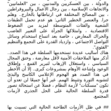
والدولة ، بين العسكريين والمدنيين ، بين "العلمانيين"
والاتجاهات الإسلامية ، بين رجال الأعمال والبيروقراطين
، بين المصالح المختلفة في ارتباطاتها بالخارج.. وهلم
جرا. والعنصر الخطير الثاني: هو عدم تحمل الطبقات
الشعبية والفئات المتوسطة لمزيد من الضغوط
الاقتصادية ، وامتلاكها الجرأة على التعبير الغاضب
والحراك المعارض ، خاصة بعد اتساع استخدام وسائل
التواصل الاجتماعي ، وازدياد القدرة على التجمع والتنظيم
"الفئوي".
هناك أساليب عديدة تستخدمها السلطة في هذا الصدد..
أذكر منها الملاحقات الأمنية لأقل معارضة ، وخنق المجال
السياسي ، واستغلال الإرهاب لتبرير القمع ، وإطلاق
الوعود وإشاعة الأوهام بمشروعات كبرى.. إلا أن الأخطر
في هذا الصدد هو الهجوم الإعلامي الكاسح والبذئ
لتشويه الثورة وتثبيط الهمم. غير أنها جميعًا لن تعدو أن
تكون "مسكنات" لأزمة النظام ، فضلاً عن استحالة تصور
قدرة السلطة الحالية على الحل الجذري لأزمات
المجتمع.
## في ظل الأزمات الطاحنة الحالية التي تسببت بها