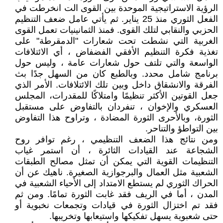
الرؤية الاستراتيجية الموحدة بين القوى الت انخرطت في
الفعل الثوري منذ 25 يناير. ثم يأتي عامل ضعف التنظيم
الحزبي والنقابي لتلك القوى. فمنذ الثمانينيات تعمل القوى
الغربية التي نشطت تحت شعارات "الدمقرطة" على
تغذية فكرة التنظيم الأفقي الفضفاض ، أي الائتلافات
الواسعة والتي تلتف حول شعارات عامة ، وليس حول
برنامج شامل محدد. وبالطبع كان من السهل جدًا بث
الفرقة والانشقاق داخل وبين تلك الائتلافات. الأمر الذي
جعل القوتين الأكثر تنظيمًا وامتلاكًا للمقدرات، المجلس
العسكري والإخوان ، تنفردان بالتفاوض على مستقبل
الثورة، وبالأحرى الثورة المضادة ، وتراوح هذا التفاوض
بين التواطؤ والتناحر.
ومن نتائج هذا الضعف التنظيمي ، رغم توافر روح
الشجاعة عند القيادات الثائرة ، أن استمر غياب
التنظيمات القوية التي يمكن أن تمثل مصالح الطبقات
الشعبية مثل العمال والبرجوازية الصغيرة. ناهيك عن أن
الحراك الثوري لم يستطع الامتداد إلى الأحياء الشعبية في
المدن ، أما في الريف فقد غابت الثورة تمامًا. ومن ثم
فقد تم اختزال الثورة في قيادات وتجمعات نخبوية أو
حتى شعبوية يسهل تفكيكها واستيعابها وتخريبها.