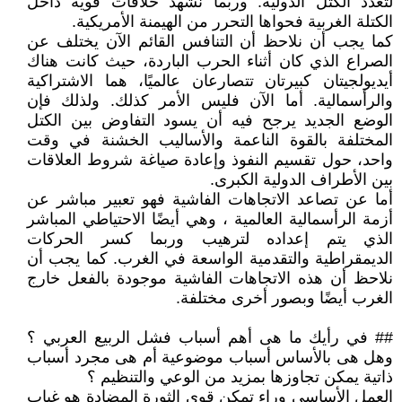
لتعدد الكتل الدولية. وربما نشهد خلافات قوية داخل
الكتلة الغربية فحواها التحرر من الهيمنة الأمريكية.
كما يجب أن نلاحظ أن التنافس القائم الآن يختلف عن
الصراع الذي كان أثناء الحرب الباردة، حيث كانت هناك
أيديولجيتان كبيرتان تتصارعان عالميًا، هما الاشتراكية
والرأسمالية. أما الآن فليس الأمر كذلك. ولذلك فإن
الوضع الجديد يرجح فيه أن يسود التفاوض بين الكتل
المختلفة بالقوة الناعمة والأساليب الخشنة في وقت
واحد، حول تقسيم النفوذ وإعادة صياغة شروط العلاقات
بين الأطراف الدولية الكبرى.
أما عن تصاعد الاتجاهات الفاشية فهو تعبير مباشر عن
أزمة الرأسمالية العالمية ، وهي أيضًا الاحتياطي المباشر
الذي يتم إعداده لترهيب وربما كسر الحركات
الديمقراطية والتقدمية الواسعة في الغرب. كما يجب أن
نلاحظ أن هذه الاتجاهات الفاشية موجودة بالفعل خارج
الغرب أيضًا وبصور أخرى مختلفة.
## في رأيك ما هى أهم أسباب فشل الربيع العربي ؟
وهل هى بالأساس أسباب موضوعية أم هى مجرد أسباب
ذاتية يمكن تجاوزها بمزيد من الوعي والتنظيم ؟
العمل الأساسي وراء تمكن قوى الثورة المضادة هو غياب