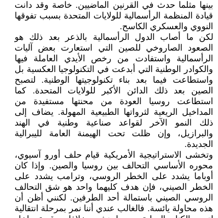
بينها مثلما حدث في القرنين الماضيين. خاصة وقد دانت
قيادة المنظمة الرأسمالية للولايات المتحدة بسبب تفوقها
النووي والعسكري الكاسح.
لكن ما أصاب الدول الرأسمالية بالذعر بعد ذلك هو
الصعود الصاروخي للصين التي استعارت بعض آليات
الرأسمالية واستفادت من رخص الأيدي العاملة فيها
والكوادر الوطنية التي أبدعت في التكنولوجيا العكسية بل
واستطاعت فيما بعد بناء تكنولوجيتها الوطنية. لتصبح
الصين بعد ذلك الدائن الأكبر للولايات المتحدة. كما
استطاعت روسيا العودة من محنتها مستفيدة من
المداخيل الريعية لثرواتها الطبيعية المهولة. يضاف إلى
ذلك النمو الآخر لقواعد صناعية وطنية في الهند
والبرازيل، وإن ظلت تحت الهيمنة العامة لليبرالية
الجديدة.
وتخشى الاستراتيجية الأمريكية قيام حلف أورو آسيوي،
محوره الأساسي التحالف بين روسيا والصين. وإذا كان
أوباما يشدد على الخطر الروسي، وترامب يشدد على
الخطر الصيني، فإن هدف كليهما واحد هو شق التحالف
الروسي الصيني باستمالة أحد الطرفين. لكنني أظن أن
هذه محاولة يائسة. فالغالب عندي أننا نمر بمرحلة انتقالية