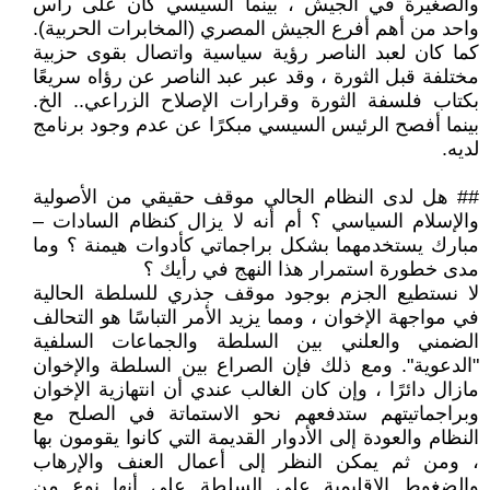
والصغيرة في الجيش ، بينما السيسي كان على رأس
واحد من أهم أفرع الجيش المصري (المخابرات الحربية).
كما كان لعبد الناصر رؤية سياسية واتصال بقوى حزبية
مختلفة قبل الثورة ، وقد عبر عبد الناصر عن رؤاه سريعًا
بكتاب فلسفة الثورة وقرارات الإصلاح الزراعي.. الخ.
بينما أفصح الرئيس السيسي مبكرًا عن عدم وجود برنامج
لديه.
## هل لدى النظام الحالي موقف حقيقي من الأصولية
والإسلام السياسي ؟ أم أنه لا يزال كنظام السادات –
مبارك يستخدمهما بشكل براجماتي كأدوات هيمنة ؟ وما
مدى خطورة استمرار هذا النهج في رأيك ؟
لا نستطيع الجزم بوجود موقف جذري للسلطة الحالية
في مواجهة الإخوان ، ومما يزيد الأمر التباسًا هو التحالف
الضمني والعلني بين السلطة والجماعات السلفية
"الدعوية". ومع ذلك فإن الصراع بين السلطة والإخوان
مازال دائرًا ، وإن كان الغالب عندي أن انتهازية الإخوان
وبراجماتيتهم ستدفعهم نحو الاستماتة في الصلح مع
النظام والعودة إلى الأدوار القديمة التي كانوا يقومون بها
، ومن ثم يمكن النظر إلى أعمال العنف والإرهاب
والضغوط الإقليمية على السلطة على أنها نوع من