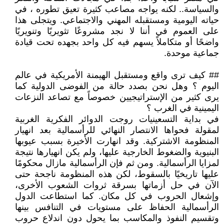
والسياسة.. لكنه يواجه مصاعب كثيرة تعيق تطوره ، في
حياته اليومية ومستقبله المهني والاجتماعي. ويتجلى هذا
على العموم في أننا لا نجد مشروعًا تثويريًا وتنويريًا
واضحًا أو متكاملاً يسهم فيه كل واحد بجهده تحت قيادة
جماعية موحدة.
## كيف ترى واقع ومستقبل الهيمنة الأمريكية في عالم
اليوم ؟ وهل نحن بصدد حالة من الفوضى الدولية كما
يرى كثير من الإستراتيجيين خصوصاً مع تصاعد النزعات
اليمينية في الغرب ؟
في بداية التسعينيات روجت الدوائر الفكرية الغربية
لمقولة فحواها الانتصار النهائي للرأسمالية بعد انهيار
المنظومة الاشتركية. وقد انهارت الأخيرة بسبب عيوبها
البنيوية والضغوط الخارجية عليها، ولم يكن انهيارها نتيجة
لمزايا الرأسمالية. ومن ثم فإن الرأسمالية مازال محكومًا
عليها تاريخيًا بالسقوط، لكن هذه المنظومة ناجحة حتى
الآن في حل أزماتها بسرقة ثروات الشعوب الأخرى،
وإشعال الحروب في كل مكان. كما استطاعت الدول
الرأسمالية الحفاظ على مستويات في التنافس بينها
وتقسيم النفوذ والمكاسب بما يحول دون اندلاع حروب