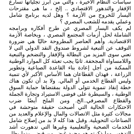
سياسات النظام الأخيرة ، والتي من أبرز تجلياتها تسارع
الإفقار والتدهور الاقتصادي .. إلخ ، ما هى مقترحات
اليسار للخروج من الأزمة ؟ وهل لديه برنامج شامل
وعملي يقدمه للشعب المصري ؟
لم يكف اليسار المصري عن طرح أفكاره وبرامجه
الشاملة لحل أزمات المجتمع المصري ، وبخاصة الأزمة
الاقتصادية. وأهم العناصر المطروحة حاليًا هي ضرورة
التوقف عن التبعية لشروط صندوق النقد الدولي التي لا
تعني سوى المزيد من البطالة والإفقار والتضخم والتبعية
واللامساواة المجحفة. ثانيًا يجب تعبئة كل الموارد الوطنية
الممكنة من أجل إعادة بناء القاعدة الصناعية وتطوير
الزراعة ، فهذان القطاعان هما الأساس الأكبر لأي تنمية
وليس القطاع الخدمي أو المالي. ولا بد أن تكون هناك
خطة إنقاذ تنموية تتولى الدولة بمقتضاها حماية السوق
الوطنية ، والسيطرة على فوضى الاستيراد وتجارة الجملة
والقطاع المصرفي..الخ. ومن الملح أيضًا ضرب
الاحتكارات الحالية التي أصبحت حقيقة متوحشة في
مجالات كثيرة مثل الاتصالات والمال والإعلام والعديد من
الصناعات التحويلية. وقبل هذا كله لا بد من إصلاح شامل
للخدمات الصحية والتعليمية وغيرها التي تدهورت أشد
التدهور. وما ذكرته هو مجرد غيض من فيض. بينما يظل