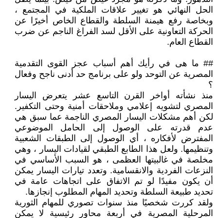
الحل النهائي هو تغيير علاقات الملكية في المجتمع ،
وبخاصة رفع هيمنة السلطة والقطاع الخاص أخيرًا عن
الحركة التعاونية على الأقل لسد الفراغ الناجم عن ضرب
القطاع العام.
## ما هى في رأيك أهم أسباب عجز القوى التقدمية
المصرية عن التوحد ولو على برنامج حد أدنى ناجح وفعال
؟
منذ نشأته أواخر القرن التاسع عشر يتعرض اليسار
المصري لتشويه إعلامي وملاحقات أمنية وحتى التكفير.
لكن أهم مشكلات اليسار المصري الناجمة عما سبق هي
عدم قدرته على الوصول إلى الحامل الموضوعي
المفترض لأفكاره ، أي الوصول إلى الطبقات الشعبية
وتنظيمها. ولعل هذا الطابع الطبقي لقيادات اليسار ، وهي
مخلصة في غالبيتها العظمى ، هو السبب الأساسي في
النزعات الفردية والانقسامية. وتعدد تيارات اليسار يمكن
أن يكون مفيدًا لو تم الاتفاق على اتجاهات عامة في
تحديد طبيعة السلطة وتحديد المهام المطلوب إنجازها.
ولقد كررت شخصيًا منذ سنوات تصوري للمهام الثورية
المرحلية المصرية في أربعة محاور رئيسية لا يمكن