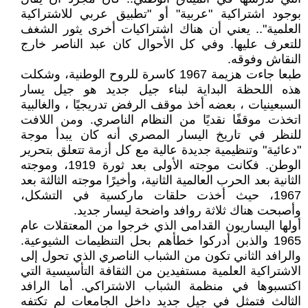
بوجود اشتراكية "عربية" أو "تطبيق عربي للاشتراكية
العلمية".. يعني أن هناك اشتراكيات أخرى يثور الشغف
للتعرف عليها. وفي كل الأحوال كان عبد الناصر خارج
النقاش وفوقه.
طبعا جاءت هزيمة 1967 كاسرة للروح الوطنية، وشكلت
هذه اللحظة البداية لبناء جيل جديد هو جيل يسار
السبعينيات ، بعضه أخذ موقف الرفض تدريجيًا ، والغالبية
اتخذت موقفًا نقديًا من النظام الناصري. ومن اللافت
للنظر في تاريخ اليسار المصري أنه كان يبدأ موجة
"دعائية" وتنظيمية جديدة عالية مع كل أزمة تتعلق بتحرير
الوطن. فكانت موجته الأولى بعد ثورة 1919، وموجته
الثانية بعد الحرب العالمية الثانية، وأخيرًا موجته الثالثة بعد
1967، حيث أخذت حلقات ماركسية في التشكل،
وأصبحت هناك ثلاثة روافد واضحة ليسار جديد.
أولها اليساريون القدامى الذي خرجوا من المعتقلات عام
1965 والذبن أدركوا خطأهم بحل التنظيمات الشيوعية.
والرافد الثاني تكون من الشباب الناصري الذي تحول إلى
الاشتراكية العلمية مستفيدين من الثقافة التأسيسية التي
اكتسبوها في منظمة الشباب الاشتراكي. أما الرافد
الثالث فتمثل في جيل جديد داخل الجامعات لم تكتفه