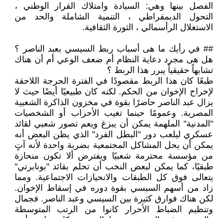
الفصل بينها وهي: السيادة وامتلاك القرار الوطني ،
التحول الديمقراطي ، التنمية الشاملة والحد من
الاستغلال الرأسمالي ، الثورة الثقافية.
## في رأيك ما هى أسباب ربط السيسي بعبد الناصر ؟
هل هى مجرد دعاية النظام أم ضعف الوعي أم أن هناك
تشابهاً حقيقياً يبرر هذا الربط ؟
طبعًا كان هذا الربط مقصودًا في الفترة الحرجة اللاحقة
لإخراج الإخوان من الحكم. لكنه كان طبيعيًا أيضًا حيث لا
يزال عبد الناصر حاضرًا بقوة في مخزون الذاكرة الشعبية
المصرية. وعمومًا حينما تغيب الأحزاب أو الشخصيات
"المدنية" الملهمة يمكن أن يبزغ ويعم تصور شعبي لقائد
عسكري ليلعب دور "البطل الفرد" الذي يظن البعض أنه
يمكن أن يحل المشاكل المجتمعية بضربة واحدة لأنه آتٍ
من مؤسسة محترمة شعبيًا ويفترض ألا تكون منحازة
طبقيًا، كما يمكن لبعض النخب أن تحلم بقائد "بونابرتي"
يتعالى فوق كل الطبقات والانحيازات الاجتماعية. ومما
زاد من أسهم السيسي بقوة دوره في إسقاط الإخوان.
لكن هناك فوارق كثيرة بين السيسي وعبد الناصر. فجمال
وتنظيم الضباط الأحرار كانوا من الرتب المتوسطة