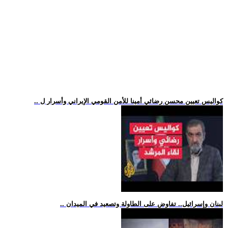
.. كواليس تعيين محسن رضائي أمينا للأمن القومي الإيراني وأسرار ل
.. لبنان وإسرائيل.. تفاوض على الطاولة وتصعيد في الميدان