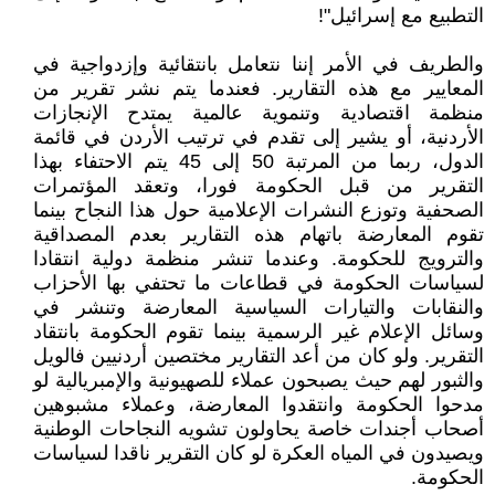
التطبيع مع إسرائيل"!
والطريف في الأمر إننا نتعامل بانتقائية وإزدواجية في
المعايير مع هذه التقارير. فعندما يتم نشر تقرير من
منظمة اقتصادية وتنموية عالمية يمتدح الإنجازات
الأردنية، أو يشير إلى تقدم في ترتيب الأردن في قائمة
الدول، ربما من المرتبة 50 إلى 45 يتم الاحتفاء بهذا
التقرير من قبل الحكومة فورا، وتعقد المؤتمرات
الصحفية وتوزع النشرات الإعلامية حول هذا النجاح بينما
تقوم المعارضة باتهام هذه التقارير بعدم المصداقية
والترويج للحكومة. وعندما تنشر منظمة دولية انتقادا
لسياسات الحكومة في قطاعات ما تحتفي بها الأحزاب
والنقابات والتيارات السياسية المعارضة وتنشر في
وسائل الإعلام غير الرسمية بينما تقوم الحكومة بانتقاد
التقرير. ولو كان من أعد التقارير مختصين أردنيين فالويل
والثبور لهم حيث يصبحون عملاء للصهيونية والإمبريالية لو
مدحوا الحكومة وانتقدوا المعارضة، وعملاء مشبوهين
أصحاب أجندات خاصة يحاولون تشويه النجاحات الوطنية
ويصيدون في المياه العكرة لو كان التقرير ناقدا لسياسات
الحكومة.