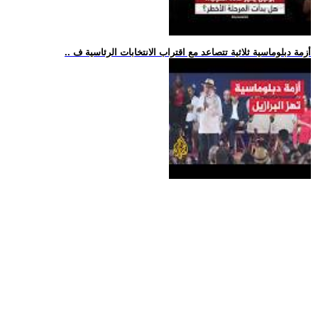
.. أزمة دبلوماسية ثلاثية تتصاعد مع اقتراب الانتخابات الرئاسية ف