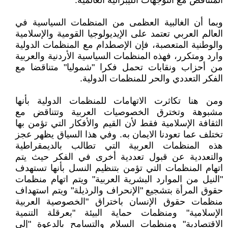
المتناقض مع التوجهات الليبرالية العالمية.
وبما أن الغالبية العظمى من المنظمات السياسية في
العالم العربي تعتمد على الإيديولوجيا القومية والإسلامية
والوطنية المتعصبة، فإن الإصطدام مع المنظمات الدولية
وارد ومتكرر، فهذه المنظمات السياسية الأردنية والعربية
من أحزاب ونقابات تحمل فكرا "شموليا" متناقضا مع
الفكر التعددي والحر للمنظمات الدولية.
ومن هنا تكاثرت الاتهامات للمنظمات الدولية بأنها
مشبوهة وتخترق الخصوصيات العربية وتتناقض مع
الثقافة الإسلامية فقط لأن القيم والأفكار التي تؤمن بها
تختلف عما تعودنا الايمان به. وفي هذا السياق يظهر عجز
هذه المنظمات العربية التي تطالب بالديمقراطية
والتعددية عن قبول تعددية أخرى في الفكر حيث يتم
اتهام المنظمات التي تؤمن بتنظيم النسل بأنها تستهدف
"النيل من الموارد البشرية العربية" ويتم اتهام منظمات
حقوق المرأة بتشجيع "الإنحراف والرذيلة" ويتم استهداف
منظمات حقوق الإنسان باختراق "الخصوصية العربية
الإسلامية" ومنظمات حماية البيئة "بعرقلة التنمية
الاقتصادية" ومنظمات السلام والتسامح بالدعوة "إلى