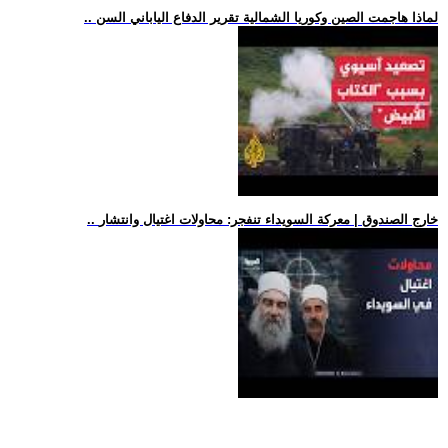
.. لماذا هاجمت الصين وكوريا الشمالية تقرير الدفاع الياباني السن
.. خارج الصندوق | معركة السويداء تنفجر: محاولات اغتيال وانتشار