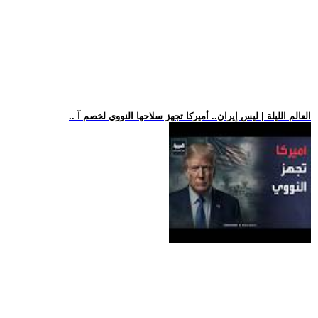
.. العالم الليلة | ليس إيران.. أميركا تجهز سلاحها النووي لخصم آ