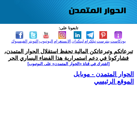
تابعونا على:
بودكاست
بنترست
تيلكرام
لينكدإن
الانستغرام
اليوتيوب
التويتر
الفيسبوك
تبرعاتكم وتبرعاتكن المالية تحفظ استقلال الحوار المتمدن،
فشاركونا في دعم استمرارية هذا الفضاء اليساري الحر
[اشترك في قناة ‫«الحوار المتمدن» على اليوتيوب]
الحوار المتمدن - موبايل
الموقع الرئيسي