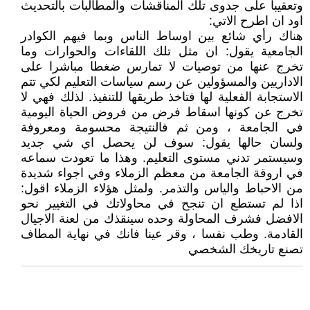
وتعقيبا على جدوى تلك المناقشات والمطالبات بالتحديث
اود ان اطرح الاتي:
هناك رأي شائع بين اوساط الناس وبما فيهم الكوادر
الجامعية يقول: ان مثل تلك اللقاءات والحوارات وما
تخرج عنها من توصيات لا تمارس ضغطا مباشرا على
الاداريين والمسؤولين عن رسم سياسات التعليم لكي تتم
الاستجابة الفعلية لها فتاخذ طريقها للتنفيذ. لذلك فهي لا
تخرج عن كونها اسقاط فرض من فروض الحياة اليومية
في الجامعة ، ومن ثم فالنتيجة محسومة ومعروفة
ولسان حالها يقول: سوف لن يحصل اي شي جديد
وسيستمر تدني مستوى التعليم. وهذا ما تعودت سماعه
في اروقة الجامعة من معظم الزملاء وفي اجواء شديدة
من الاحباط والياس والتذمر. ولمثل هؤلاء الزملاء اقول:
اذا لم تستطع ان تنجح في محاولاتك في التغيير نحو
الافضل فشرف المحاولة وحده سينقذك من لعنة الاجيال
القادمة. وطب نفسا ، وقر عينا فانك في نهاية المطاف
تصنع تاريخك الشخصي