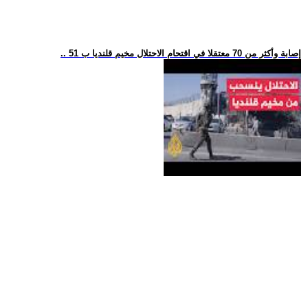
.. 51 إصابة وأكثر من 70 معتقلا في اقتحام الاحتلال مخيم قلنديا ب