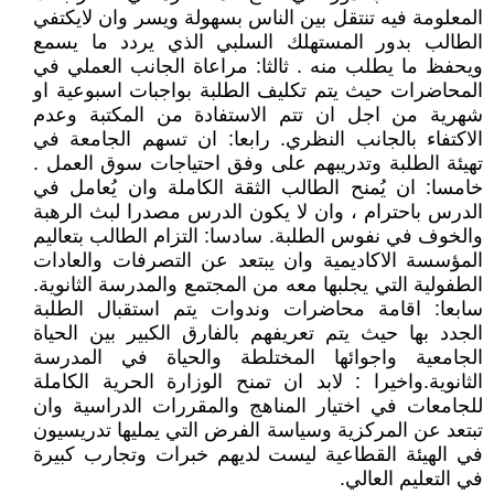
المعلومة فيه تنتقل بين الناس بسهولة ويسر وان لايكتفي
الطالب بدور المستهلك السلبي الذي يردد ما يسمع
ويحفظ ما يطلب منه . ثالثا: مراعاة الجانب العملي في
المحاضرات حيث يتم تكليف الطلبة بواجبات اسبوعية او
شهرية من اجل ان تتم الاستفادة من المكتبة وعدم
الاكتفاء بالجانب النظري. رابعا: ان تسهم الجامعة في
تهيئة الطلبة وتدريبهم على وفق احتياجات سوق العمل .
خامسا: ان يُمنح الطالب الثقة الكاملة وان يُعامل في
الدرس باحترام ، وان لا يكون الدرس مصدرا لبث الرهبة
والخوف في نفوس الطلبة. سادسا: التزام الطالب بتعاليم
المؤسسة الاكاديمية وان يبتعد عن التصرفات والعادات
الطفولية التي يجلبها معه من المجتمع والمدرسة الثانوية.
سابعا: اقامة محاضرات وندوات يتم استقبال الطلبة
الجدد بها حيث يتم تعريفهم بالفارق الكبير بين الحياة
الجامعية واجوائها المختلطة والحياة في المدرسة
الثانوية.واخيرا : لابد ان تمنح الوزارة الحرية الكاملة
للجامعات في اختيار المناهج والمقررات الدراسية وان
تبتعد عن المركزية وسياسة الفرض التي يمليها تدريسيون
في الهيئة القطاعية ليست لديهم خبرات وتجارب كبيرة
في التعليم العالي.