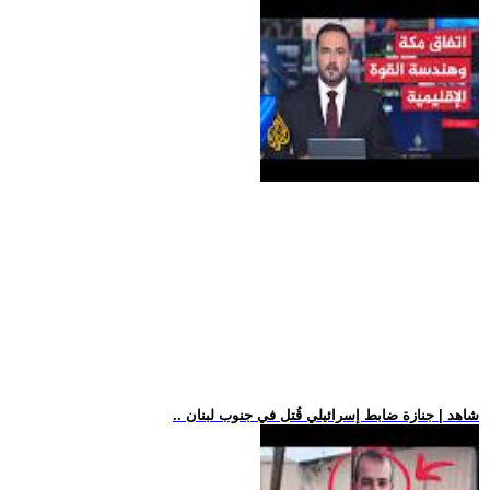
.. شاهد | جنازة ضابط إسرائيلي قُتل في جنوب لبنان