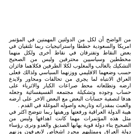
من الواضح أن لكل من الدولتين المهمتين في المؤتمر
امريكا والسعودية خططا واستراتيجيات ربما تلتقيان في
بعض النقاط وتفترقان في نقاط أخرى ولكل منهما
مخططين وسياسيين محترفين وليس من الصحيح
التشكيك بالغالب والمغلوب لكلا الطرفين فكلاهما فائزان
حسب وضعهما الاقليمي ووزنهما السياسي ولذالك فعلى
العراق الانتباه لما يجري من تحالفات ومحاور ولايدع
ارضه وتطلعاته محط صراعات الكبار والاثرياء على
حساب وجوده وتشكيلة مجتمعه الفسيفسائية وجعله
هدفا لتصفية حسابات البعض مع البعض الاخر على ارضه
والعبث بمقدراته وتاريخه واصوله الموغلة في القدم .
هيبة الدولة العراقية ورفعتها ورهبتها ربما تتوضح اكثر في
مثل هذه المؤتمرات مهما كانت اهدافها وليس من
الصحيح بناء دولة قوية يهابها الصديق والعدو ونرى رؤساء
دولة العراق وممثليهم مجرد اشخاص لايعرفون وزنهم