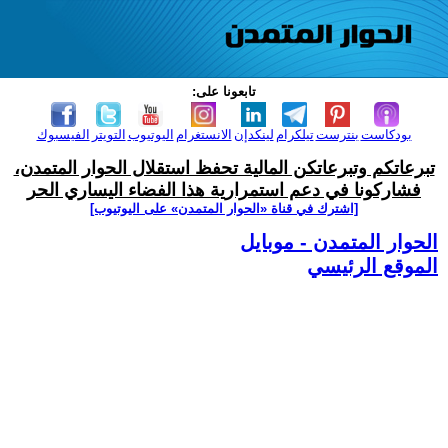
تابعونا على:
بودكاست
بنترست
تيلكرام
لينكدإن
الانستغرام
اليوتيوب
التويتر
الفيسبوك
تبرعاتكم وتبرعاتكن المالية تحفظ استقلال الحوار المتمدن،
فشاركونا في دعم استمرارية هذا الفضاء اليساري الحر
[اشترك في قناة ‫«الحوار المتمدن» على اليوتيوب]
الحوار المتمدن - موبايل
الموقع الرئيسي