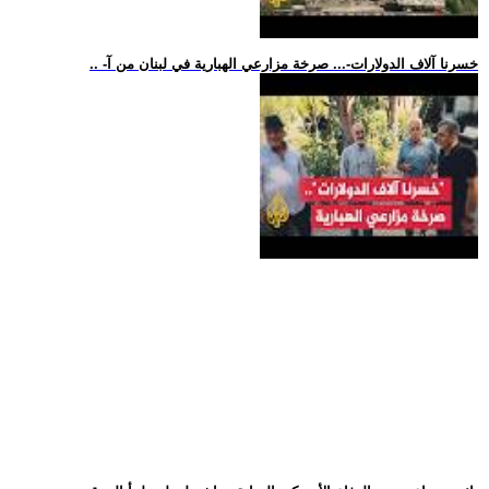
.. -خسرنا آلاف الدولارات-... صرخة مزارعي الهبارية في لبنان من آ