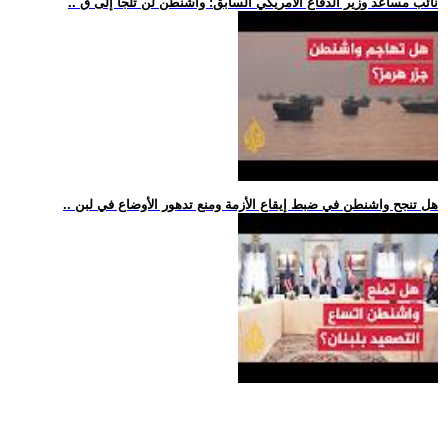
.. نائب مساعد وزير الدفاع الأمريكي السابق: واشنطن لن تلجأ إلى ق
.. هل تنجح واشنطن في ضبط إيقاع الأزمة ومنع تدهور الأوضاع في لبن