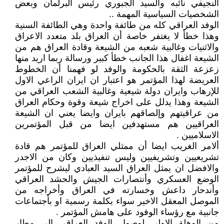
النجيفي نائبه والسيد الجبوري رئيس البرلمان وبعض
الشخصيات السياسية المهمة ..
الوفد العراقي كله من طائفة واحدة وهي الطائفة السنية
وهذا خطأ لا يغتفر خاصة أن العراق بلد متعدد الاعراق
والاثنيات وغالبية شعبه من الشيعة وقادة العراق هم من
الشيعة اغفال هذا الجانب خطأ كبير ورسالة ربما اريد منها
زعزعة الثقة بالحكومة والوفد لو فهمنا أن الخطوط
العريضة لهذا المؤتمر هو اعتبار ان ايران الراعي الاول
للإرهاب وايران دولة شيعية وغالبية الشعب العراقي من
الشيعة وهذا يدلل على اخراج شيعة وقوة وحكام العراق
من عراقيتهم وإلصاقهم بايران وايضا يعني ان الشيعة
العراقيين هم مستهدفين ايضا من قبل المؤتمرين
الاسلاميين .
ألامر الغريب ايضا أن ممثلي العراق للمؤتمر هم قادة
تشريعيين وتشريفيين وليس تنفيذيين وكان من الاجدر
والافضل ان يمثل العراق السيد العبادي ليشرح للمؤتمر
الوضع العسكري وأنتصارات الجيش والحشد العراقي
وأندحار داعش وخسارته في العراق وأخراجه من
الموصل المعقل الاخير سواء بكلمة رسمية او بأجتماعات
جانبية مع رؤساء الوفود على هامش المؤتمر .
من الوهلة الاولى لوصول الوفد العراقي الى مطار