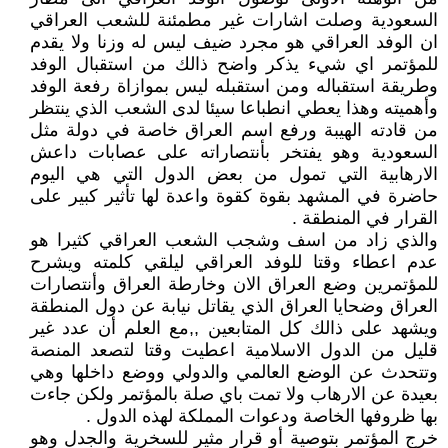
السعودية وصلت اشارات غير مطمئنة للشعب العراقي
ان الوفد العراقي هو مجرد ضيف ليس له وزنا ولا يقدم
للمؤتمر اي شيء يذكر واضح ذالك من استقبال الوفد
وطريقة استقباله ومن استقبله ليس بموازاة رفعة الوفد
وأهميته وهذا يعطي انطباعا سيئا لدى الشعب الذي ينتظر
من قادته الهيبة ورفع اسم العراق خاصة في دولة مثل
السعودية وهو يفتخر بأنتصاراته على عصابات داعش
الارهابية التي تمول من بعض الدول التي هي اليوم
حاضرة في المشهد بقوة كقوة واعدة لها تأثير كبير على
القرار في المنطقة .
والذي زاد من اسف وشجب الشعب العراقي كثيرا هو
عدم اعطاء وقتا للوفد العراقي ليلقي كلمته ويشرح
للمؤتمرين وضع العراق الان وخارطة العراق وأنتصارات
العراق وضحايا العراق الذي يقاتل نيابة عن دول المنطقة
ويشهد على ذالك كل المتابعين ,,مع العلم أن عدد غير
قليل من الدول الاسلامية اعطيت وقتا لتصعد المنصة
وتتحدث عن الوضع العالمي والدولي ووضع داخلها وهي
بعيدة عن الارهاب ولا تمت باي صلة بالمؤتمر ولكن جاءت
بها ظروفها الخاصة ودعوات المملكة لهذه الدول .
خرج المؤتمر بتوصية أو قرار مثير للسخرية والجدل وهو