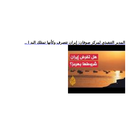
.. المدير التنفيذي لمركز صوفان: إيران تتصرف وكأنها تمتلك اليد ا