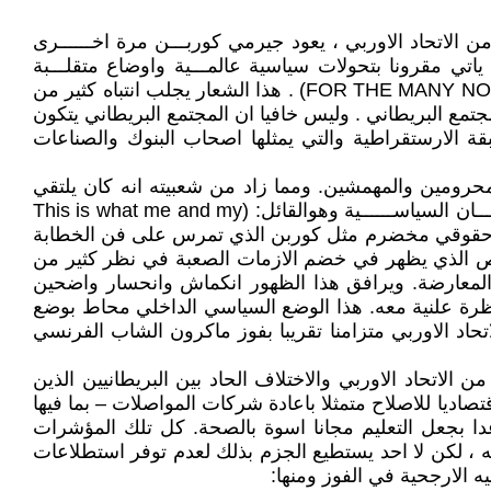
الاتحاد الاوربي ، يعود جيرمي كوربـــن مرة اخــــــرى
اتي مقرونا بتحولات سياسية عالمـــية واوضاع متقلـــبة
ومخالـــفة للتوقــــعات. في يــوم 9/5/ 2017اعلـــن كوربــن رسمـــيا بدء حملته الانتخابية تــحـت شعــــــار: ( FOR THE MANY NOT THE FEW) . هذا الشعار يجلب انتباه كثير من
جتمع البريطاني . وليس خافيا ان المجتمع البريطاني يتكون
ة الارستقراطية والتي يمثلها اصحاب البنوك والصناعات
حرومين والمهمشين. ومما زاد من شعبيته انه كان يلتقي
بهؤلاء الناس في اماكن عملهم فيسمع منهم ويسمعوا منه في حوار مباشر وجها لوجه فينقل معاناتهم الى ساحــــة البرلمـــــــان السياســــــية وهوالقائل: (This is what me and my
team love doin. ). وهذا الامر ليس غريبا على ناشط حقوقي مخضرم مثل كوربن الذي تمرس على فن الخطابة
مخلص الذي يظهر في خضم الازمات الصعبة في نظر كثير من
المعارضة. ويرافق هذا الظهور انكماش وانحسار واضحين
اظرة علنية معه. هذا الوضع السياسي الداخلي محاط بوضع
د الاوربي متزامنا تقريبا بفوز ماكرون الشاب الفرنسي
الاتحاد الاوربي والاختلاف الحاد بين البريطانيين الذين
اديا للاصلاح متمثلا باعادة شركات المواصلات – بما فيها
ا بجعل التعليم مجانا اسوة بالصحة. كل تلك المؤشرات
، لكن لا احد يستطيع الجزم بذلك لعدم توفر استطلاعات
الارجحية في الفوز ومنها: