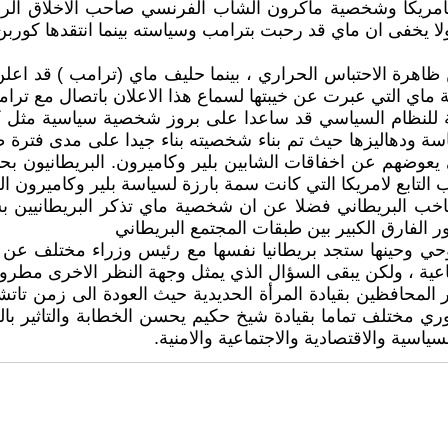
طها بامريكا وشخصية ماكرون الشاب الفرنسي صاحب الاخلاق الر
خفى ان ماي قد رحبت بترامب وسياسته بينما انتقدها كوربن وو
ظاهرة الاحتباس الحراري ، بينما حليف ماي (ترامب ) قد اعلن
اسة ماي التي عبرت عن خيبتها لسماع هذا الاعلان باتصال مع ت
فكرية للنظام السياسي قد ساعدا على بروز شخصية سياسية مثل
ة ودهاليزها حيث تم بناء شخصيته بناء جيدا على مدى فترة ط
يعوضهم عن اخفاقات الشابين بلير وكاميرون. البريطانيون بحا
ب التابع لامريكا التي كانت سمة بارزة لسياسة بلير وكاميرون ال
ب البريطاني فضلا عن ان شخصية ماي تذكر البريطانيين بشخ
الفارق الكبير بين طبقات المجتمع البريطاني
ي وحينها ستجد بريطانيا نفسها مع رئيس وزراء مختلف عن ك
ماعية ، ولكن يبقى السؤال الذي يمثل وجهة النظر الاخرى مطروح
ر المحافظين بقيادة المرأة الحديدية حيث العودة الى زمن تات
 مختلف تماما بقيادة شيخ حكيم يحسن الخطابة والتاثير بالج
ية والاقتصادية والاجتماعية والامنية.