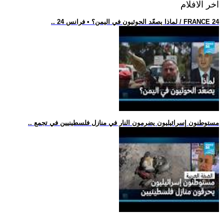
اخر الافلام
.. لماذا يصعّد الحوثيون في اليمن؟ • فرانس 24 / FRANCE 24
.. مستوطنون إسرائيليون يضرمون النار في منازل فلسطينيين في تجمع