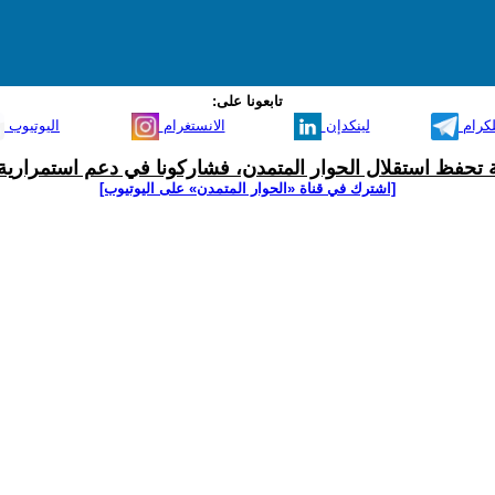
تابعونا على:
لكرام
لينكدإن
الانستغرام
اليوتيوب
ية تحفظ استقلال الحوار المتمدن، فشاركونا في دعم استمرارية 
[اشترك في قناة ‫«الحوار المتمدن» على اليوتيوب]