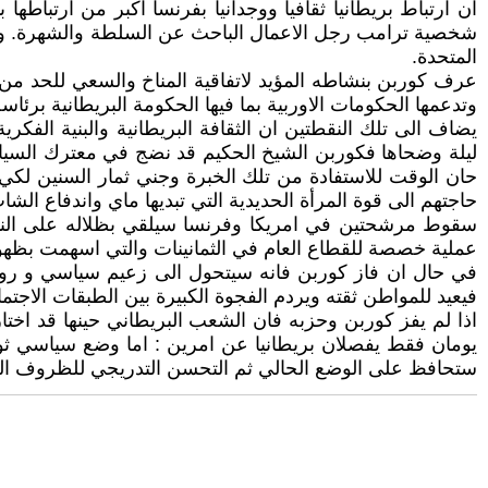
ان ارتباط بريطانيا ثقافيا ووجدانيا بفرنسا اكبر من ارتبا
شخصية ترامب رجل الاعمال الباحث عن السلطة والشهرة. ولا ي
المتحدة.
عرف كوربن بنشاطه المؤيد لاتفاقية المناخ والسعي للحد من 
وتدعمها الحكومات الاوربية بما فيها الحكومة البريطانية برئ
يضاف الى تلك النقطتين ان الثقافة البريطانية والبنية ال
ليلة وضحاها فكوربن الشيخ الحكيم قد نضج في معترك السياس
حان الوقت للاستفادة من تلك الخبرة وجني ثمار السنين لكي 
حاجتهم الى قوة المرأة الحديدية التي تبديها ماي واندفاع الشا
سقوط مرشحتين في امريكا وفرنسا سيلقي بظلاله على الناخ
عملية خصصة للقطاع العام في الثمانينات والتي اسهمت بظهور 
في حال ان فاز كوربن فانه سيتحول الى زعيم سياسي و روح
فيعيد للمواطن ثقته ويردم الفجوة الكبيرة بين الطبقات الاجت
اذا لم يفز كوربن وحزبه فان الشعب البريطاني حينها قد اختا
يومان فقط يفصلان بريطانيا عن امرين : اما وضع سياسي ثوري
ستحافظ على الوضع الحالي ثم التحسن التدريجي للظروف السياس