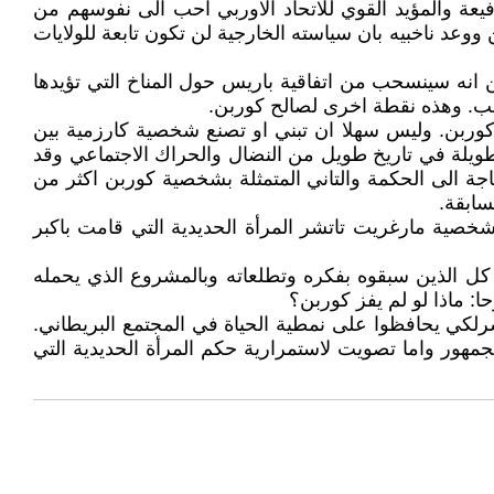
فيعة والمؤيد القوي للاتحاد الاوربي احب الى نفوسهم من
عد ناخبيه بان سياسته الخارجية لن تكون تابعة للولايات
 انه سينسحب من اتفاقية باريس حول المناخ التي تؤيدها
رامب. وهذه نقطة اخرى لصالح كوربن.
 كوربن. وليس سهلا ان تبني او تصنع شخصية كارزمية بين
ويلة في تاريخ طويل من النضال والحراك الاجتماعي وقد
جة الى الحكمة والتاني المتمثلة بشخصية كوربن اكثر من
سابقة.
صية مارغريت تاتشر المرأة الحديدية التي قامت باكبر
ل الذين سبقوه بفكره وتطلعاته وبالمشروع الذي يحمله
ا: ماذا لو لم يفز كوربن؟
شرلكي يحافظوا على نمطية الحياة في المجتمع البريطاني.
مهور واما تصويت لاستمرارية حكم المرأة الحديدية التي