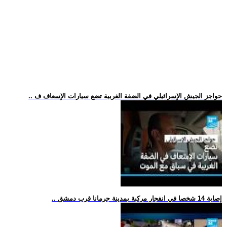
.. حواجز الجيش الإسرائيلي في الضفة الغربية تضع سيارات الإسعاف ف
.. إصابة 14 شخصا في انفجار مركبة بمدينة جرمانا قرب دمشق