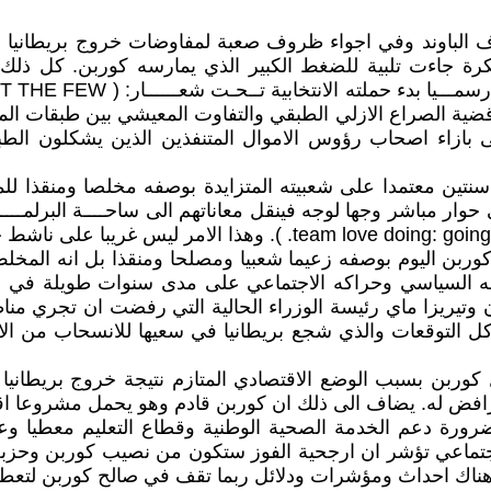
رف الباوند وفي اجواء ظروف صعبة لمفاوضات خروج بريطانيا من 
مبكرة جاءت تلبية للضغط الكبير الذي يمارسه كوربن. كل ذلك ي
ن قضية الصراع الازلي الطبقي والتفاوت المعيشي بين طبقات الم
 بازاء اصحاب رؤوس الاموال المتنفذين الذين يشكلون الطبق
نتين معتمدا على شعبيته المتزايدة بوصفه مخلصا ومنقذا للم
g: going out and meeting people and having real conversations
رز كوربن اليوم بوصفه زعيما شعبيا ومصلحا ومنقذا بل انه ال
ريخه السياسي وحراكه الاجتماعي على مدى سنوات طويلة في 
 وتيريزا ماي رئيسة الوزراء الحالية التي رفضت ان تجري من
لتوقعات والذي شجع بريطانيا في سعيها للانسحاب من الاتحا
وربن بسبب الوضع الاقتصادي المتازم نتيجة خروج بريطانيا من 
لرافض له. يضاف الى ذلك ان كوربن قادم وهو يحمل مشروعا اقتص
ورة دعم الخدمة الصحية الوطنية وقطاع التعليم معطيا وعد
جتماعي تؤشر ان ارجحية الفوز ستكون من نصيب كوربن وحزبه 
هناك احداث ومؤشرات ودلائل ربما تقف في صالح كوربن لتعطيه 