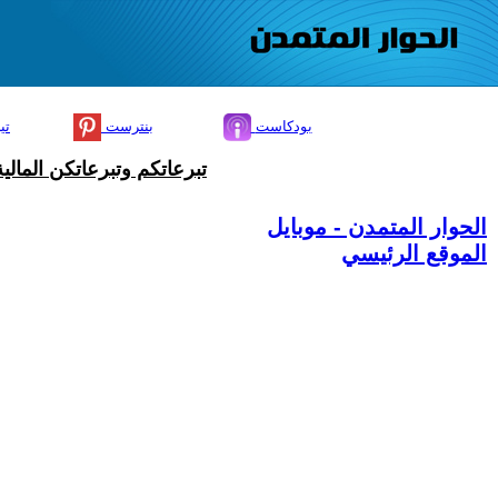
بودكاست
بنترست
تي
تبرعاتكم وتبرعاتكن المال
الحوار المتمدن - موبايل
الموقع الرئيسي