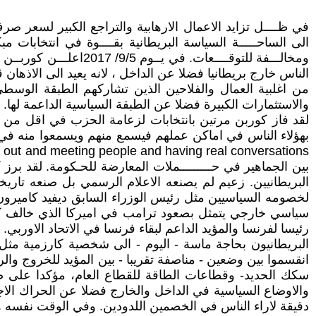
في ظــــل تزايد الاعمال الارهابية والتراجع الكبير لسعر ص
الى الساحـــــة السياسة البريطانية بقــــوة في انتخابات 
الناس خارج بريطانيا فضلا عن الداخل ، لانه يعيد الى الاذها
من اغلبية العمال والفلاحين الذين تشاركهم الطبقة الوسطى
والاستثمارات الكبيرة فضلا عن الطبقة السياسية الداعمة لها.
لقد فاز كوربن مرتين بانتخابات لزعامة الحزب في اقل من س
بين الجماهير في حـــــــــملات المعارضة للحـكومة. لقد ب
البريطانيين. زعيم لم يصنعه الاعلام الرسمي بل صنعه تا
لخصومه السياسيين مثل رئيس الوزراء السابق ديفيد كاميرون
سياسي خارجي يتمثل بصعود ترامب في اميركا الذي خالف كل ا
رئيسا لفرنسا والمؤيد الداعم لبقاء فرنسا في الاتحاد الاوربي.
البريطانيون بحاجة ماسة - اليوم - الى شخصية كارزمية مثل ك
انقسموا بين وضعين - مناصفة تقريبا - بين المؤيد للخروج وا
سكك الحديد- وقطاعات الطاقة للقطاع العام، مؤكدا على ضر
والاوضاع السياسية في الداخل والخارج فضلا عن الحراك الا
دقيقة لاراء الناس في الخصمين اللدودين. وفي الوقت نفسه 