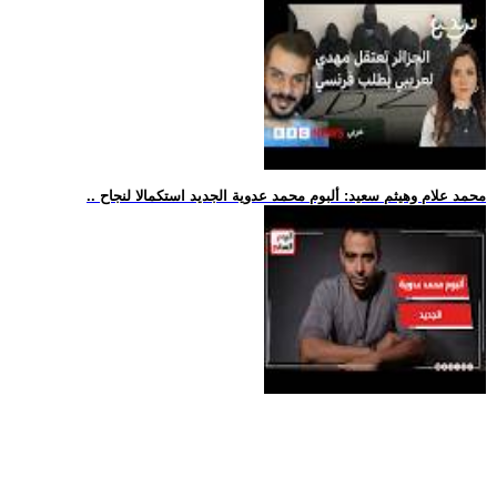
.. محمد علام وهيثم سعيد: ألبوم محمد عدوية الجديد استكمالا لنجاح