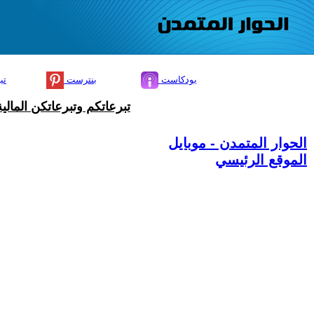
بودكاست
بنترست
تي
تبرعاتكم وتبرعاتكن المال
الحوار المتمدن - موبايل
الموقع الرئيسي