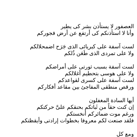
العصفور لا يستأذن بشر كى يطير
وأنا لا استأذنكم كى أرتفع عن أرض فجوركم
لست آسفة على كبريائى الذى جَرَح اضمحلالكم
ولا على تمردى الذى طَعَن ذُلكم
لست آسفة بسبب ثورتى على أمراضكم
ولا على هوسى بتحطيم أغلالكم
لست آسفة على كسرى لقواعدكم
ورقص منطقى المفاجئ بين مقاعد أفكاركم
أيها السادة المغفلون
إن كنت حقاً من ثَباتكم بحنقكم علىَّ حركتكم
ورغم موت ضمائركم أنخستكم
فلقد صنعت لكم معروفا بخطوات إرادتى وأيقظتكم
ومع كلٍ