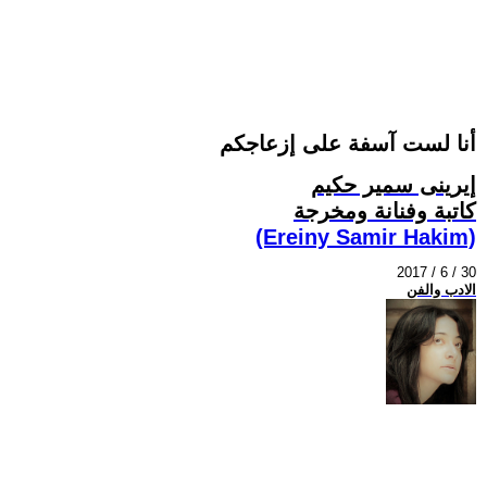
أنا لست آسفة على إزعاجكم
إيرينى سمير حكيم
كاتبة وفنانة ومخرجة
(Ereiny Samir Hakim)
2017 / 6 / 30
الادب والفن