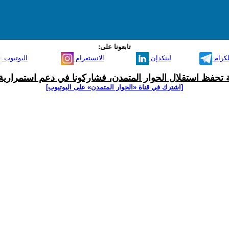
تابعونا على:
لكرام
لينكدإن
الانستغرام
اليوتيوب
ية تحفظ استقلال الحوار المتمدن، فشاركونا في دعم استمرارية 
[اشترك في قناة ‫«الحوار المتمدن» على اليوتيوب]