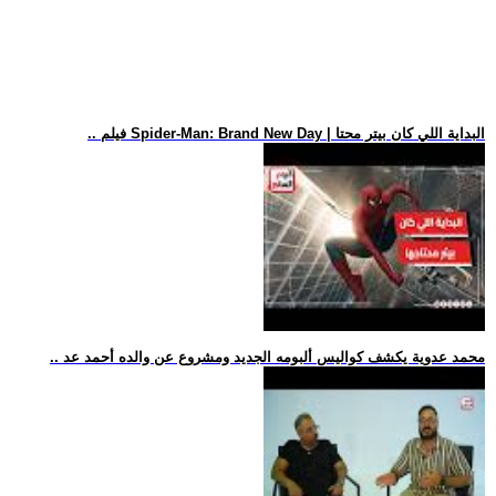
.. فيلم Spider-Man: Brand New Day | البداية اللي كان بيتر محتا
.. محمد عدوية يكشف كواليس ألبومه الجديد ومشروع عن والده أحمد عد