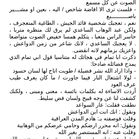
الصوت عن كل مسمع
- فلست ترى الا افاضة شاخص / اليه ، بعين او مشــــير
باصـــــــــــبع
نعم ، تعجبك شخصية قائد الجيش ، الطاغية المتعجرف ،
ولكن عبد الوهاب الساعدي لم يرق لك منظره متربا ،
حاسر الراس متعبا ، يتكلم همسا خفيض الصوت متواضعا
. لا يعجبك الساعدي ، لانك شاعر من زمن الدواعش ،
واعزيك بزمانهم لانه انقضى.
ذكرت ابا تمام في هجائك له متناسيا قول ابي تمام الذي
يمدح فضائله صادحا:
- واذا اراد الله نشر فضيلة / طويت اتاح لها لسان حسود
- لولا اشتعال النار فيما جاورت / ما كان يعرف طيب
عرف العود
أردت الاساءة له بكلمات بائسة ، معنى ومبنى ، ولكنك
كشفت لنا عن وجه قبيح ولسان فض سليط.
نطقت فقلت: عار السواعد
ونقول : انك انت ابن الدواعش
وقلت فوصفته بـ: هادم المدن العراقية
ونقول: انه محرر ارضكم وحامي عرضكم من الوهابية
وقلت عنه : انه المستنصر بغير الله