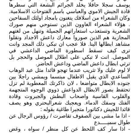
يوسف سجلا حافلا يخلد الجرائم البشعة التي سطرها
قادة الجيش الاموي والعباسي باسم الفتوحات الاسلامية.
وكان الشعراء من اسلافك يتغنون بامجاد اولئك السفاحين
. هؤلاء الشعراء الغاوون الذين تستوحي منهم صورك
الشعرية وتستعذب استعاراتهم الجميلة وتنهل من لغتهم
المجازية هم الذين صوروا معارك داعش الاجداد ونقلوا
مشاهد ابطالها الينا. فلا عجب ان تبكي ذلك المجد وانت
ترى كيف تسقط اسطورة الماضي الداعشي في
الموصل. انت لا تبكي على اطلال الموصل والحجر بل
ترثي ابطال داعش الماضي وداعش الحاضر.
لا لوم عليك ولا تثريب عندما تهجو قائدا مثل عبد الوهاب
الساعدي الذي يقبل الاطفال مبتسما ويمشي راجلا بين
جنوده الابطال متواضعا ، لان ذاكرتك المعطوبة لم تزل
تحتفظ بصور الابطال الدواعش ذووي الوجوه المتجهمة
والقلوب القاسية واصحاب البطش والجبروت وقادة
الفتك وسفك الدماء. ويعجبك شعرالبحتري وهو يصف
قائدا للجيش دكتاتورا متجبرا طاغية بقوله :
- اذا ما مشى بين الصفوف تقاصرت / رؤوس الرجال عن
طوال سميـــــدع
- اذا سار كف اللحظ عن كل منظر / سواه ، وغض