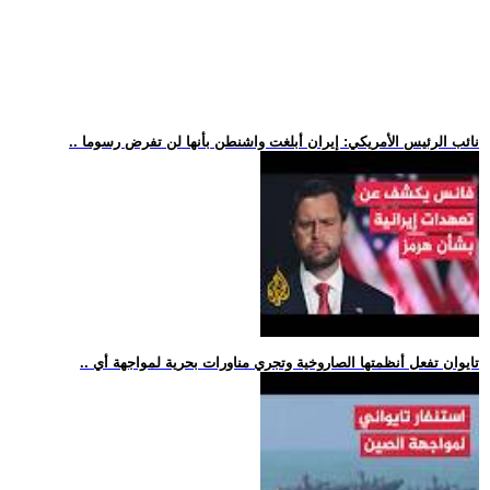
.. نائب الرئيس الأمريكي: إيران أبلغت واشنطن بأنها لن تفرض رسوما
.. تايوان تفعل أنظمتها الصاروخية وتجري مناورات بحرية لمواجهة أي