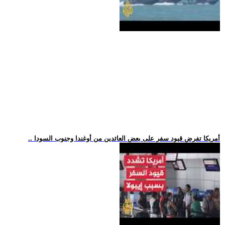
.. أمريكا تفرض قيود سفر على بعض العائدين من أوغندا وجنوب السودا