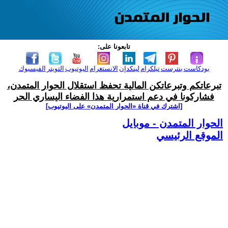
تابعونا على:
بودكاست
بنترست
تيلكرام
لينكدإن
الانستغرام
اليوتيوب
التويتر
الفيسبوك
تبرعاتكم وتبرعاتكن المالية تحفظ استقلال الحوار المتمدن،
فشاركونا في دعم استمرارية هذا الفضاء اليساري الحر
[اشترك في قناة ‫«الحوار المتمدن» على اليوتيوب]
الحوار المتمدن - موبايل
الموقع الرئيسي