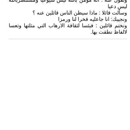
ونقول عنه : انه مؤمن بالله ليس شيوعيا ومستنصربالله
ليس دعيا
وسألت قائلا : ماذا سيظن الناس قائلين عنه ؟
ونجيبك: انا جاعليه فخرا لنا ورمزا
ونختم قائلين : فبئسا لثقافة الارهاب التي مثلتها وتعسا
لالفاظ نطقت بها.