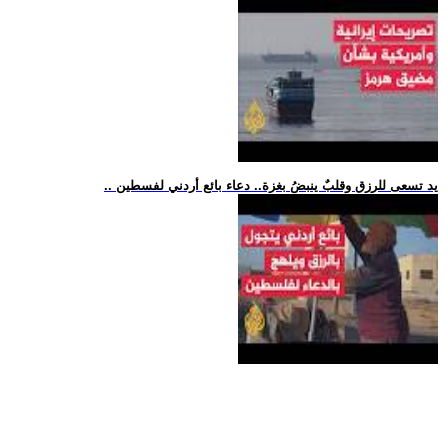
.. يد تسعى للرزق وقلبٌ ينبضُ بغزة.. دعاء بائع أردني لفسطين