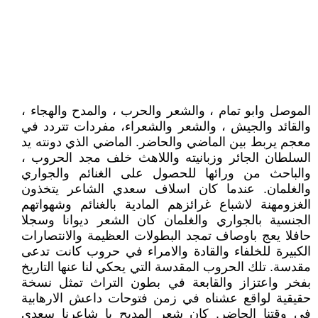
الموصل وابو تمام ، والشعر والحرب ، والمدح والهجاء ،
والقائد والجيش ، والشعر والشعراء، مفردات تتردد في
معجم يربط بين الماضي والحاضر. الماضي الذي دونته يد
السلطان الجائر وزبانيته واللاهث خلف مجد الحروب ،
والباحث من ورائها للحصول على الغنائم والجواري
والغلمان. عندما كان اسلاف سعدي الشاعر يتخذون
الغزومهنة لاشباع غرائزهم المادية بالغنائم وشهواتهم
الجنسية بالجواري والغلمان كان الشعر ديوانا وسجلا
حافلا يعج باوصاف تمجد البطولات العظيمة والانتصارات
الكبيرة للخلفاء والقادة والامراء في حروب كانت تدعى
مقدسة. تلك الحروب المقدسة التي يحكي لنا عنها التاريخ
بفخر واعتزاز والقابعة في بطون التراث تمثل نسخة
حقيقية لواقع عشناه في زمن فتوحات داعش الارهابية
في وقتنا الحاضر. كان شعر المديح يا شاعرنا سعدي