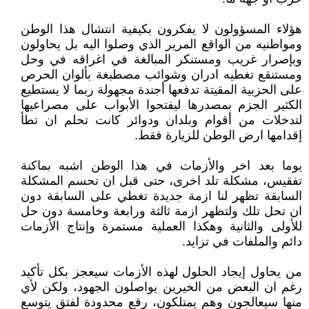
هؤلاء المسؤولون لا يفكرون بكيفية انتشال هذا الوطن
ومواطنيه من الواقع المرير الذي وصلوا اليه بل يحاولون
وبإصرار غريب ومستنكر المبالغة في اغراقه في وحل
ومستنقع تغطيه ادران وشوائب مصطبغة بألوان الحرص
على الحزبية المقيتة تدفعها أجندة مجهولة ربما لا يستطيع
الكثير الجزم بمصدرها ليفتحوا الأبواب على مصراعيها
لتدخلات من أقوام وبلدان ودوائر كانت تحلم ان تطأ
إقدامها ارض الوطن للزيارة فقط.
يوما بعد اخر والأزمات في هذا الوطن اشبه بماكنة
تفقيس، مشكلة تلد اخرى، حتى قبل ان تحسم المشكلة
السابقة تظهر لنا ازمة جديدة تغطي على السابقة دون
ان تحل تلك ولتظهر ازمة ثالثة ورابعة وخامسة دون حل
للأولى والثانية وهكذا العملية مستمرة وإنتاج الأزمات
دائم والملفات في تزايد.
من يحاول إيجاد الحلول لهذه الأزمات سيعجز بكل تأكيد
رغم ان البعض من الخيرين يواصلون الجهود، ولكن لأي
منها سيعالجون وهم يمتلكون، رقع محدودة لفتق يتوسع