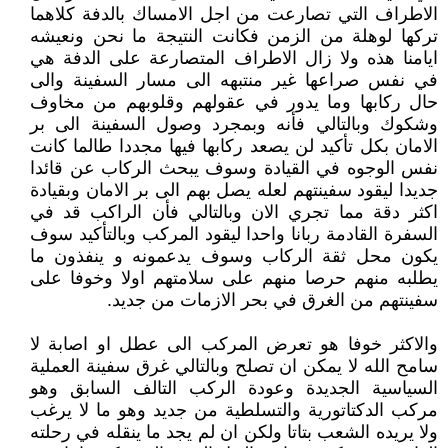
الاطراف التي تصارعت من اجل الامساك بالدفة كلاهما
تركها لوهلة من الزمن فكانت النتيجة ما نحن ونعيشه
ايامنا هذه ولا زال الاطراف المتصارعة على الدفة هي
في نفس صراعها غير منتبهه الى مسار السفينة والى
حال ركابها وما يدور في عقولهم وقلوبهم من مخاوف
وشكوك وبالتالي فأنه وبمجرد وصول السفينة الى بر
الامان بكل تأكيد لن يصعد ركابها فيها مجددا طالما كانت
نفس الوجوه في القيادة وسوف يبحث الركاب عن قائدا
جديدا ليقود سفينتهم لعله يصل بهم الى بر الامان وبقيادة
اكثر دقة مما تجري الان وبالتالي فأن الراكب قد في
السفرة القادمة ربانا واحدا ليقود المركب وبالتأكيد سوف
يكون محل ثقة الركاب وسوف يدعمونه و ينفذون ما
يطلبه منهم حرصا منهم على سلامتهم اولا وخوفا على
سفينتهم من الغرق في بحر الازمات من جديد.
والاكثر خوفا هو تعرض المركب الى عطل او اصابة لا
سامح الله لا يمكن ان تصلح وبالتالي غرق سفينة العملية
السياسية الجديدة وعودة الركب التالف السابق وهو
مركب الدكتاتورية والتسلطية من جديد وهو ما لا يرغب
ولا يريده الشعب بتاتا ولكن ان لم يجد ما ينقله في رحلته