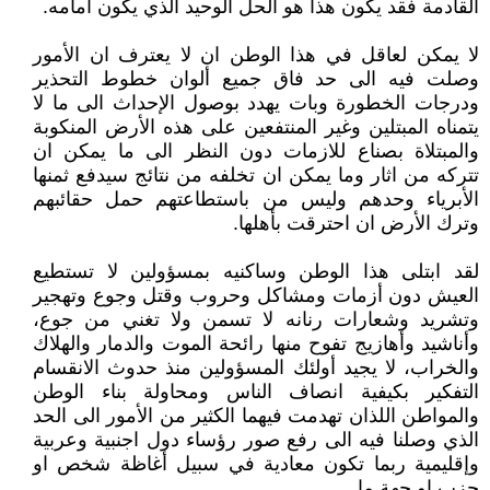
القادمة فقد يكون هذا هو الحل الوحيد الذي يكون امامه.
لا يمكن لعاقل في هذا الوطن ان لا يعترف ان الأمور
وصلت فيه الى حد فاق جميع ألوان خطوط التحذير
ودرجات الخطورة وبات يهدد بوصول الإحداث الى ما لا
يتمناه المبتلين وغير المنتفعين على هذه الأرض المنكوبة
والمبتلاة بصناع للازمات دون النظر الى ما يمكن ان
تتركه من اثار وما يمكن ان تخلفه من نتائج سيدفع ثمنها
الأبرياء وحدهم وليس من باستطاعتهم حمل حقائبهم
وترك الأرض ان احترقت بأهلها.
لقد ابتلى هذا الوطن وساكنيه بمسؤولين لا تستطيع
العيش دون أزمات ومشاكل وحروب وقتل وجوع وتهجير
وتشريد وشعارات رنانه لا تسمن ولا تغني من جوع،
وأناشيد وأهازيج تفوح منها رائحة الموت والدمار والهلاك
والخراب، لا يجيد أولئك المسؤولين منذ حدوث الانقسام
التفكير بكيفية انصاف الناس ومحاولة بناء الوطن
والمواطن اللذان تهدمت فيهما الكثير من الأمور الى الحد
الذي وصلنا فيه الى رفع صور رؤساء دول اجنبية وعربية
وإقليمية ربما تكون معادية في سبيل أغاظة شخص او
حزب او جهة ما.