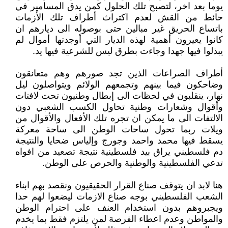
يوما بعد اخر، لتصبح تلك الحلول كمن يدق المسامير في
حائط من القش لعدم اكتراث أطراف تلك الأزمات
باتساع الحريق غير مبالين حتى بوصوله الى ديارهم ان
كانوا يعيرون أهمية لهذه الديار التي أوجدتها أموال لم
يبذلوا فيها جهدا وجاءت بطرق ليس للشرعية فيها يد.
أطراف الصراعات الذين تجد صورهم وهم متعانقون
وضاحكون فيما بينهم وتجمعهم الولائم ويتواصلون ليل
نهار، ينقلبون في لحظات الى إبطال وطنيون تحت لافتات
وأقوال وشعارات وطنية تحاول الكسب الشعبي دون
الالتفات الى ما يمكن ان تجره تلك الأفعال والأقوال من
ويلات ربما تحول ساحات الوطن الى ساحة معركة
يسقط فيها محمد واحمد وجورج وإلياس ضحايا والنتيجة
دم فلسطيني يراق بيد فلسطينية نتيجة تصعيد من افواه
تدعي الفلسطينية والوطنية والحرص على الوطن.
هنا لابد ان يتوقف صناع القرار الحقيقيون ونقصد بهم ابناء
الشعب الفلسطيني بوجه صناع الازمات ليضعوا لهم حدا
ويجبروهم بدون استخدام العنف على احترام الوطن
والمواطن وعدم اعطاء الفرصة لمن يلتزم فقط بما يخدم