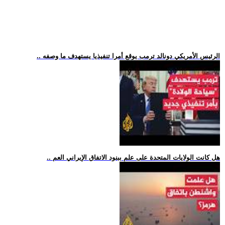
.. الرئيس الأمريكي دونالد ترمب يوقع أمرا تنفيذيا يستهدف ما وصفه
.. هل كانت الولايات المتحدة على علم ببنود الاتفاق الإيراني العم