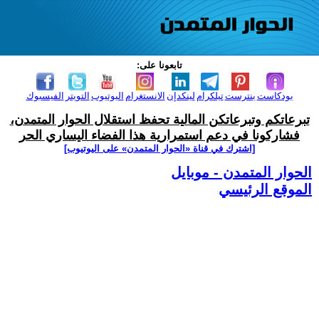
تابعونا على:
بودكاست
بنترست
تيلكرام
لينكدإن
الانستغرام
اليوتيوب
التويتر
الفيسبوك
تبرعاتكم وتبرعاتكن المالية تحفظ استقلال الحوار المتمدن،
فشاركونا في دعم استمرارية هذا الفضاء اليساري الحر
[اشترك في قناة ‫«الحوار المتمدن» على اليوتيوب]
الحوار المتمدن - موبايل
الموقع الرئيسي