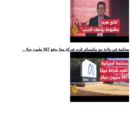
.. محكمة في ولاية نيو مكسيكو تلزم شركة ميتا بدفع 567 مليون دولا